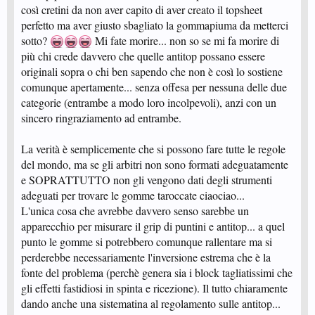
così cretini da non aver capito di aver creato il topsheet
perfetto ma aver giusto sbagliato la gommapiuma da metterci
sotto?
Mi fate morire... non so se mi fa morire di
più chi crede davvero che quelle antitop possano essere
originali sopra o chi ben sapendo che non è così lo sostiene
comunque apertamente... senza offesa per nessuna delle due
categorie (entrambe a modo loro incolpevoli), anzi con un
sincero ringraziamento ad entrambe.
La verità è semplicemente che si possono fare tutte le regole
del mondo, ma se gli arbitri non sono formati adeguatamente
e SOPRATTUTTO non gli vengono dati degli strumenti
adeguati per trovare le gomme taroccate ciaociao...
L'unica cosa che avrebbe davvero senso sarebbe un
apparecchio per misurare il grip di puntini e antitop... a quel
punto le gomme si potrebbero comunque rallentare ma si
perderebbe necessariamente l'inversione estrema che è la
fonte del problema (perchè genera sia i block tagliatissimi che
gli effetti fastidiosi in spinta e ricezione). Il tutto chiaramente
dando anche una sistematina al regolamento sulle antitop...