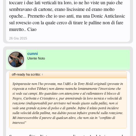
imprevedibile e ingiocabile" si è di fronte a certa ignoranza (nella mia
toccare i due lati verticali tra loro, io ne ho viste un paio che
insignificante opinione) alla quale, per indole ottimistica, mi sono sempre
sembravano di cartone, erano liscissime ed erano molto
rifiutato di credere, ma ovviamente potrei benissimo sbagliarmi!!!
opache... Premetto che io uso anti, ma una Donic Anticlassic
Sulle anti invece presumo non abbiano messo una regola simile perchè non
sul rovescio con la quale cerco di tirare le palline non di fare
si pensava si potesse comunque ottenere un risultato simile alle lunghe, visto
muretto.. Ciao
che sotto l'anti comunque ci sta la gommapiuma e che il concetto di "zero
attrito" su una superficie gommosa liscia è comunque molto relativo... oltre
26 Giu 2015
al fatto che non so se quando c'erano le "puntinate belle" le anti
superscivolose esistessero o comunque le usasse qualcuno...
cunni
Utente Noto
Non sono un chimico nè un esperto di materiali e quindi non ho
assolutamente idea di quale sia la risposta alla tua domanda!
Il fatto però evidente è che le antitop che escono di fabbrica non invertono
off-ready ha scritto:
↑
quanto quelle "manomesse" (cioè sulle quali è stata messa mano), e non
Spinparasite non l'ho provata, ma l'ABS e la Tony Hold originali (provate in
basta la gommapiuma, anche perchè le piume rallentanti che si mettono su
risposta a robot Tibhar) non danno neanche lontanamente l'inversione che
queste anti sono molto molli ed in teoria dovrebbero contribuire a far
si vede sui campi. Ho guardato con attenzione e al rallentatore il blocco di
penetrare la palla e a rendere la gomma un po' più sensibile alla rotazione,
Negro, Carbotta e Cristofaro e, pur ammirando la loro tecnica e velocità di
non aiutarla ad invertire...
reazione (indispensabili per arrivare nel modo giusto sulla palla), non si
D'altronde se ci pensi stessa cosa vale per la busterizzazione. Non
vede una grande azione di polso e di gambe. Infine il telaio potrà incidere
basterebbe alla casa produrre una gomma che di suo giri di più e sia più
sulla velocità della pallina, ma dubito possa influire granchè sulla rotazione.
veloce? Evidentemente i trattamenti chimici a posteriori sui materiali
Mi interesserebbe il parere di qualcun altro, che non sia in "conflitto di
riescono a dare dei vantaggi che la semplice fabbrica non riesce...
interessi"