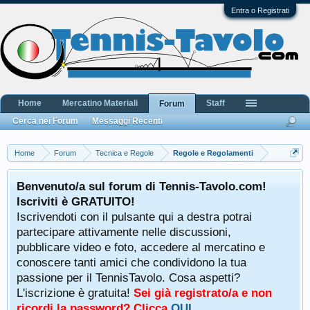
Entra o Registrati
Home
Mercatino Materiali
Staff
Forum
Cerca nei Forum
Messaggi Recenti
Home
Forum
Tecnica e Regole
Regole e Regolamenti
Benvenuto/a sul forum di Tennis-Tavolo.com!
Iscriviti è GRATUITO!
Iscrivendoti con il pulsante qui a destra potrai
partecipare attivamente nelle discussioni,
pubblicare video e foto, accedere al mercatino e
conoscere tanti amici che condividono la tua
passione per il TennisTavolo. Cosa aspetti?
L'iscrizione è gratuita!
Sei già registrato/a e non
ricordi la password? Clicca
QUI
.