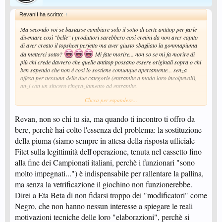
RevanII ha scritto:
↑
Ma secondo voi se bastasse cambiare solo il sotto di certe antitop per farle
diventare così "belle" i produttori sarebbero così cretini da non aver capito
di aver creato il topsheet perfetto ma aver giusto sbagliato la gommapiuma
da metterci sotto?
Mi fate morire... non so se mi fa morire di
più chi crede davvero che quelle antitop possano essere originali sopra o chi
ben sapendo che non è così lo sostiene comunque apertamente... senza
offesa per nessuna delle due categorie (entrambe a modo loro incolpevoli),
anzi con un sincero ringraziamento ad entrambe.
Clicca per espandere...
La verità è semplicemente che si possono fare tutte le regole del mondo, ma
se gli arbitri non sono formati adeguatamente e SOPRATTUTTO non gli
Revan, non so chi tu sia, ma quando ti incontro ti offro da
vengono dati degli strumenti adeguati per trovare le gomme taroccate
ciaociao...
bere, perchè hai colto l'essenza del problema: la sostituzione
L'unica cosa che avrebbe davvero senso sarebbe un apparecchio per
della piuma (siamo sempre in attesa della risposta ufficiale
misurare il grip di puntini e antitop... a quel punto le gomme si potrebbero
comunque rallentare ma si perderebbe necessariamente l'inversione estrema
Fitet sulla legittimità dell'operazione, tenuta nel cassetto fino
che è la fonte del problema (perchè genera sia i block tagliatissimi che gli
alla fine dei Campionati italiani, perchè i funzionari "sono
effetti fastidiosi in spinta e ricezione). Il tutto chiaramente dando anche una
molto impegnati...") è indispensabile per rallentare la pallina,
sistematina al regolamento sulle antitop... sarà una cosa così impossibile da
fare sto apparecchio? Penso di no, ma che siccome ai vertici del gioco (e in
ma senza la vetrificazione il giochino non funzionerebbe.
molte nazioni in assoluto probabilmente) il problema non esiste nessuno si
Direi a Eta Beta di non fidarsi troppo dei "modificatori" come
cura di inventarselo e inserirlo
Negro, che non hanno nessun interesse a spiegare le reali
Io alla base sarei stato per la liberalizzazione per mille motivi, ma quando si
motivazioni tecniche delle loro "elaborazioni", perchè si
è deciso di eliminare questo tipo di gioco in toto lo si doveva fare bene...