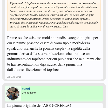
Riprendo da " le piume rellentanti che si mettono su queste anti sono molto
molli" etc etc, forse qualcuna ma invece ti garantisco che le anti-trattate non
hanno piuma molle ma anzi è molto dura, una anti-trattata non riesci a
piegarla facendo toccare i due lati verticali tra loro, io ne ho viste un paio
che sembravano di cartone, erano liscissime ed erano molto opache...
Premetto che io uso anti, ma una Donic Anticlassic sul rovescio con la quale
cerco di tirare le palline non di fare muretto.. Ciao
Premesso che esistono molti apprendisti stregoni in giro, per
cui le piume possono essere di vario tipo e morbidezza
(qualcuno usa anche la gomma crepla), la rigidità della
gomma deriva dalla sua vetrificazione, che produce un
indurimento del topsheet, per cui può darsi che la durezza che
tu hai riscontrato non dipendesse dalla piuma, ma
dall'ultravetrificazione del topsheet
26 Giu 2015
cunni
Utente Noto
La piuma originale dell'ABS è CREPLA!