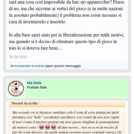
sarà una cosa così impossibile da fare sto apparecchio? Penso
di no, ma che siccome ai vertici del gioco (e in molte nazioni
in assoluto probabilmente) il problema non esiste nessuno si
cura di inventarselo e inserirlo
Io alla base sarei stato per la liberalizzazione per mille motivi,
ma quando si è deciso di eliminare questo tipo di gioco in
toto lo si doveva fare bene...
26 Giu 2015
A
enzopacileo
e
andras
piace questo messaggio.
eta beta
Pnaftalin Balls
RevanII ha scritto:
↑
Ma secondo voi se bastasse cambiare solo il sotto di certe antitop per farle
diventare così "belle" i produttori sarebbero così cretini da non aver capito
di aver creato il topsheet perfetto ma aver giusto sbagliato la gommapiuma
da metterci sotto?
Mi fate morire... non so se mi fa morire di
più chi crede davvero che quelle antitop possano essere originali sopra o chi