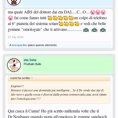
ma quale ABS del dottore dai eta DAI.....C...O....
fai come fanno tutti
un colpo di telefono
al 6° pianeta del sistema solare
e vedi che belle
gomme "omologate" che ti arrivano..............
27 Giu 2015
A
enzopacileo
piace questo elemento.
eta beta
Pnaftalin Balls
cunni ha scritto:
↑
Eugenio!!!
Pensavo ti facessi una domanda più intelligente... Se il Dr vende due tipi di
Abs nere e quella rossa è diversa dalla prima commercializzata, avrà rifatto
fare l'omologazione???
Qui casca il Cunni! Ho già scritto millemila volte che il
Dr.Neubauer quando porta all'omologa le gomme sandwich