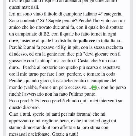
trovare qualcuno disposto ad allenarci per giocare contro
questi materiali.
Ieri mi sono vinto il titolo di campione italiano 4° categoria.
Sono contento? Si!! Sapete perchè? Perchè l'ho vinto con un
amico che ho ritrovato due anni fa, con il quale ho disputato
un campionato di B2, con il quale ho fatto tornei in ogni
pallacce
dove, insieme al quale ho distribuito
in tutta Italia...
Perchè 2 anni fa pesavo 45Kg in più, con la stessa racchetta
di adesso, ed ora la gente non dice più "devi giocare con il
grassone con l'antitop" ma contro il Casta, che è un osso
duro... Perchè all'oratorio ero quello più scarso e aspettavo
ore il mio turno per fare 1 set, perdere, e tornare in coda.
Perchè, quando gioco, foss'anche contro il campione del
mondo (vabbè, forse è un pelo eccessivo....
), non ho perso
finchè l'avversario non ha fatto l'ultimo punto.
Ecco perchè. Ed ecco perchè chiudo qui i miei interventi su
questo discorso.
Ciao a tutti, specie (ai tanti per mia fortuna) che mi
apprezzano e mi vogliono bene, e che tra ieri ed oggi mi
stanno dimostrando il loro affetto e la loro stima con
messaggi e telefonate. Grazie a tutti!