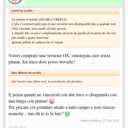
cunni ha scritto:
↑
La piuma originale dell'ABS è CREPLA!
L'abs è commercializzata in due versioni non distinguibili fino a quando non
l'hai scartata: una sottile ed una spessa.
L'attuale Abs rossa è completamente diversa da quella di un anno fa che era
più sottile e quasi marrone.
Quante pillole di cultura che vi regalo
Vorrei comprare una versione OX, omologata cioè senza
piuma. Sai mica dove posso trovarla?
lupo alberto ha scritto:
↑
dev'essere senz'altro così, io non faccio che perdere
E pensa quante ne vinceresti con due lisce o choppando con
una lunga con piuma!
Per giocare col gomitino alzato a tutto campo e non vincere
neanche .. ma chi te lo fa fare?
Ultima modifica:
27 Giu 2015
27 Giu 2015