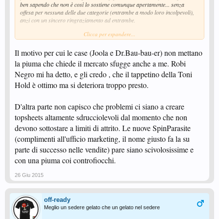
ben sapendo che non è così lo sostiene comunque apertamente... senza
offesa per nessuna delle due categorie (entrambe a modo loro incolpevoli),
anzi con un sincero ringraziamento ad entrambe.
Clicca per espandere...
La verità è semplicemente che si possono fare tutte le regole del mondo, ma
se gli arbitri non sono formati adeguatamente e SOPRATTUTTO non gli
Il motivo per cui le case (Joola e Dr.Bau-bau-er) non mettano
vengono dati degli strumenti adeguati per trovare le gomme taroccate
ciaociao...
la piuma che chiede il mercato sfugge anche a me. Robi
L'unica cosa che avrebbe davvero senso sarebbe un apparecchio per
Negro mi ha detto, e gli credo , che il tappetino della Toni
misurare il grip di puntini e antitop... a quel punto le gomme si potrebbero
comunque rallentare ma si perderebbe necessariamente l'inversione estrema
Hold è ottimo ma si deteriora troppo presto.
che è la fonte del problema (perchè genera sia i block tagliatissimi che gli
effetti fastidiosi in spinta e ricezione). Il tutto chiaramente dando anche una
D'altra parte non capisco che problemi ci siano a creare
sistematina al regolamento sulle antitop... sarà una cosa così impossibile da
fare sto apparecchio? Penso di no, ma che siccome ai vertici del gioco (e in
topsheets altamente sdrucciolevoli dal momento che non
molte nazioni in assoluto probabilmente) il problema non esiste nessuno si
devono sottostare a limiti di attrito. Le nuove SpinParasite
cura di inventarselo e inserirlo
(complimenti all'ufficio marketing, il nome giusto fa la su
Io alla base sarei stato per la liberalizzazione per mille motivi, ma quando si
parte di successo nelle vendite) pare siano scivolosissime e
è deciso di eliminare questo tipo di gioco in toto lo si doveva fare bene...
con una piuma coi controfiocchi.
26 Giu 2015
off-ready
Meglio un sedere gelato che un gelato nel sedere