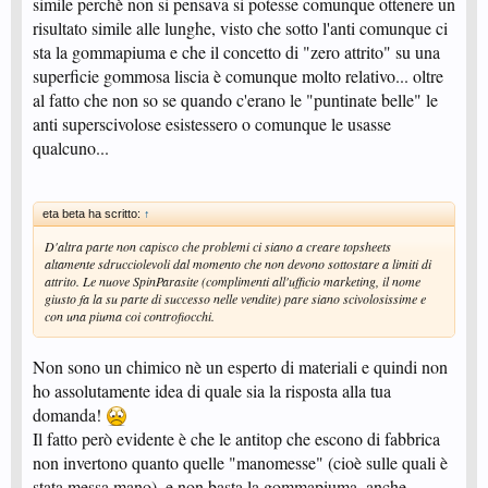
simile perchè non si pensava si potesse comunque ottenere un
risultato simile alle lunghe, visto che sotto l'anti comunque ci
sta la gommapiuma e che il concetto di "zero attrito" su una
superficie gommosa liscia è comunque molto relativo... oltre
al fatto che non so se quando c'erano le "puntinate belle" le
anti superscivolose esistessero o comunque le usasse
qualcuno...
eta beta ha scritto:
↑
D'altra parte non capisco che problemi ci siano a creare topsheets
altamente sdrucciolevoli dal momento che non devono sottostare a limiti di
attrito. Le nuove SpinParasite (complimenti all'ufficio marketing, il nome
giusto fa la su parte di successo nelle vendite) pare siano scivolosissime e
con una piuma coi controfiocchi.
Non sono un chimico nè un esperto di materiali e quindi non
ho assolutamente idea di quale sia la risposta alla tua
domanda!
Il fatto però evidente è che le antitop che escono di fabbrica
non invertono quanto quelle "manomesse" (cioè sulle quali è
stata messa mano), e non basta la gommapiuma, anche