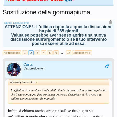
Sostituzione della gommapiuma
Status Discussione:
ATTENZIONE! - L'ultima risposta a questa discussione
ha più di 365 giorni!
Valuta se potrebbe aver senso aprire una nuova
discussione sull'argomento o se il tuo intervento
possa essere utile ad essa.
< Precedenti
1
2
3
4
5
6
→
16
Successive >
Casta
L'ex presidente!!
off-ready ha scritto:
↑
In effetti basta guardare il video della finale: la povera Smargiassi ogni volta
che il suo compagno Ferrero tirava un top su Cristofaro si ritrovava una
pallina con inversione "da manuale"
Infatti si chiama anche strategia sai? se tiro a giro su
un'antitop, è ovvio che sono cavoli del mio socio... se tiro a