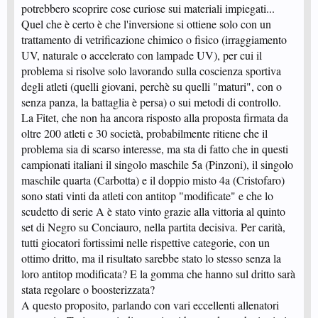
potrebbero scoprire cose curiose sui materiali impiegati...
Quel che è certo è che l'inversione si ottiene solo con un
trattamento di vetrificazione chimico o fisico (irraggiamento
UV, naturale o accelerato con lampade UV), per cui il
problema si risolve solo lavorando sulla coscienza sportiva
degli atleti (quelli giovani, perchè su quelli "maturi", con o
senza panza, la battaglia è persa) o sui metodi di controllo.
La Fitet, che non ha ancora risposto alla proposta firmata da
oltre 200 atleti e 30 società, probabilmente ritiene che il
problema sia di scarso interesse, ma sta di fatto che in questi
campionati italiani il singolo maschile 5a (Pinzoni), il singolo
maschile quarta (Carbotta) e il doppio misto 4a (Cristofaro)
sono stati vinti da atleti con antitop "modificate" e che lo
scudetto di serie A è stato vinto grazie alla vittoria al quinto
set di Negro su Conciauro, nella partita decisiva. Per carità,
tutti giocatori fortissimi nelle rispettive categorie, con un
ottimo dritto, ma il risultato sarebbe stato lo stesso senza la
loro antitop modificata? E la gomma che hanno sul dritto sarà
stata regolare o boosterizzata?
A questo proposito, parlando con vari eccellenti allenatori