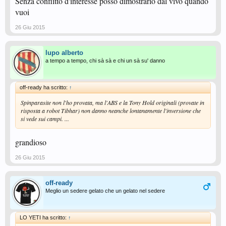
Senza conflitto d'interesse posso dimostrarlo dal vivo quando
vuoi
26 Giu 2015
lupo alberto
a tempo a tempo, chi sà sà e chi un sà su' danno
off-ready ha scritto:
↑
Spinparasite non l'ho provata, ma l'ABS e la Tony Hold originali (provate in
risposta a robot Tibhar) non danno neanche lontanamente l'inversione che
si vede sui campi. ...
grandioso
26 Giu 2015
off-ready
Meglio un sedere gelato che un gelato nel sedere
LO YETI ha scritto:
↑