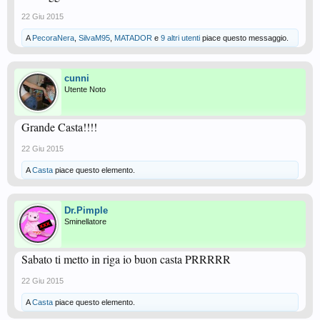
22 Giu 2015
A
PecoraNera
,
SilvaM95
,
MATADOR
e
9 altri utenti
piace questo messaggio.
cunni
Utente Noto
Grande Casta!!!!
22 Giu 2015
A
Casta
piace questo elemento.
Dr.Pimple
Sminellatore
Sabato ti metto in riga io buon casta PRRRRR
22 Giu 2015
A
Casta
piace questo elemento.