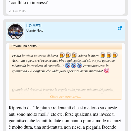
"conflitto di interessi"
26 Giu 2015
LO YETI
Utente Noto
RevanII ha scritto:
↑
Evviva ho vinto un sacco di birra
Adoro la birra
Azz... ma a pensarci bene se dico birra qui capite tutt'altro e poi qualcuno
mi manda la racchetta al controllo!!!
Fortunatamente la
gomma da 1.8 è difficile che vada fuori spessore anche birrando!
Quando si è deciso di inserire la regola sulla frizione minima dei puntini,
quasi impedendo di fatto il blocco al tavolo di un buon top semplicemente
Clicca per espandere...
tenendo ferma la racchetta (col movimento giù si blocca anche con i puntini
normali, persino con gomme lisce, ma il risultato non c'entra comunque
Riprendo da " le piume rellentanti che si mettono su queste
nulla), oltre che a limitare fortemente ogni "effetto disturbo"... O almeno, io
ho sempre interpretato così l'inserimento della regola, cioè una scelta di
anti sono molto molli" etc etc, forse qualcuna ma invece ti
campo per eliminare questo tipo di gioco perchè antispettacolare-molto
garantisco che le anti-trattate non hanno piuma molle ma anzi
vantaggioso ai bassi livelli eccetera... perchè se invece l'idea è stata quella di
è molto dura, una anti-trattata non riesci a piegarla facendo
eliminare un gioco intrinsecamente scorretto in quanto "magico,