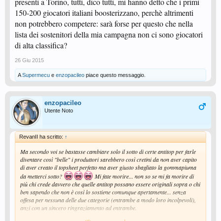
presenti a Torino, tutti, dico tutti, mi hanno detto che i primi
150-200 giocatori italiani boosterizzano, perchè altrimenti
non potrebbero competere: sarà forse per questo che nella
lista dei sostenitori della mia campagna non ci sono giocatori
di alta classifica?
26 Giu 2015
A
Supermecu
e
enzopacileo
piace questo messaggio.
enzopacileo
Utente Noto
RevanII ha scritto:
↑
Ma secondo voi se bastasse cambiare solo il sotto di certe antitop per farle
diventare così "belle" i produttori sarebbero così cretini da non aver capito
di aver creato il topsheet perfetto ma aver giusto sbagliato la gommapiuma
da metterci sotto?
Mi fate morire... non so se mi fa morire di
più chi crede davvero che quelle antitop possano essere originali sopra o chi
ben sapendo che non è così lo sostiene comunque apertamente... senza
offesa per nessuna delle due categorie (entrambe a modo loro incolpevoli),
anzi con un sincero ringraziamento ad entrambe.