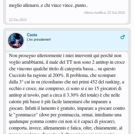
meglio allenarsi..e chi vince vince..punto..
Ultima modifica:
22 Giu 2015
22 Giu 2015
Casta
L'ex presidente!!
Non proseguo ulteriormente i miei interventi qui perchè non
voglio arrabbiarmi, il male del TT non sono 2 antitop in croce
che vincono qualche titolo di categoria bassa... su questo
Cucciolo ha ragione al 200%. Il problema, che scompare
dalla 3° cat in su (ricordiamo che nei primi 452 del ranking, a
occhio e croce, me compreso, ci sono si e no 15 giocatori di
antitop al tavolo, pari a circa il 3.30% del totale) è che nelle
catorie più basse è più facile lamentarsi che imparare a
giocare. Infatti il lamento è gratuito, imparare a giocare contro
le "gommacce" (dove per gommaccia, ormai, intediamo una
qualunque gomma contro cui non si è capaci di giocare),
comporta, invece, allenamento e fatica, oltre, chiaramente, al