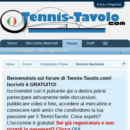
Entra o Registrati
Home
Mercatino Materiali
Staff
Forum
Cerca nei Forum
Messaggi Recenti
Home
Forum
Campionati e Tornei
Sezione Nazionale
Benvenuto/a sul forum di Tennis-Tavolo.com!
Iscriviti è GRATUITO!
Iscrivendoti con il pulsante qui a destra potrai
partecipare attivamente nelle discussioni,
pubblicare video e foto, accedere al mercatino e
conoscere tanti amici che condividono la tua
passione per il TennisTavolo. Cosa aspetti?
L'iscrizione è gratuita!
Sei già registrato/a e non
ricordi la password? Clicca
QUI
.