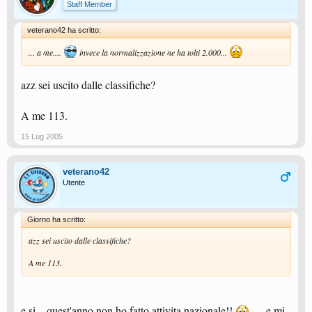
Staff Member
veterano42 ha scritto:
... a me....
invece la normalizzazione ne ha tolti 2.000...
azz sei uscito dalle classifiche?
A me 113.
15 Lug 2005
veterano42
Utente
Giorno ha scritto:
azz sei uscito dalle classifiche?
A me 113.
e si... quest'anno non ho fatto attivita nazionale!!
.... e mi