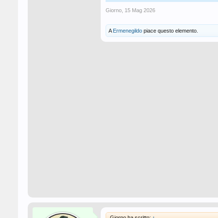
Giorno
,
15 Mag 2026
A
Ermenegildo
piace questo elemento.
Giorno ha scritto:
↑