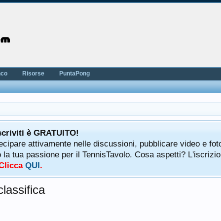
nco
Risorse
PuntaPong
scriviti è GRATUITO!
tecipare attivamente nelle discussioni, pubblicare video e fot
a tua passione per il TennisTavolo. Cosa aspetti? L'iscrizio
 Clicca
QUI
.
lassifica