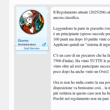
Il Regolamento attuale (2025/206) all'
ancora classifica.
Leggendono la parte in grassetto (ved
è un principiante (spesso succede per 
100 punti ma dopo 10 partite vinte con 
Giorno
Applicato quindi un "sistema di ingr
Amministratore
Staff Member
C'è un caso di un giocatore che ha fa
7500 d'italia). Ha vinto TUTTE le pa
vinto oltre ad aver partecipato succe
poco dopo ha anche vinto un Over2 il
Ora io non ho nulla contro la sua poss
disposizione va benissimo così... la m
più veritiera in questo caso non ha fu
Perchè nel regolamento non mi pare s