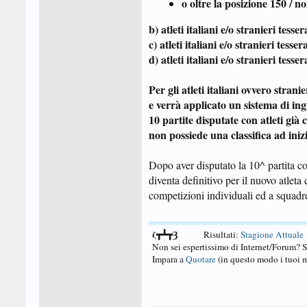
o oltre la posizione 150 / n
b) atleti italiani e/o stranieri tess
c) atleti italiani e/o stranieri tes
d) atleti italiani e/o stranieri tess
Per gli atleti italiani ovvero stran
e verrà applicato un sistema di ing
10 partite disputate con atleti già 
non possiede una classifica ad iniz
Dopo aver disputato la 10^ partita co
diventa definitivo per il nuovo atleta
competizioni individuali ed a squadre
ζ┳┻┳Ȝ
====
Risultati:
Stagione Attuale
Non sei espertissimo di Internet/Forum? 
Impara a
Quotare
(in questo modo i tuoi m