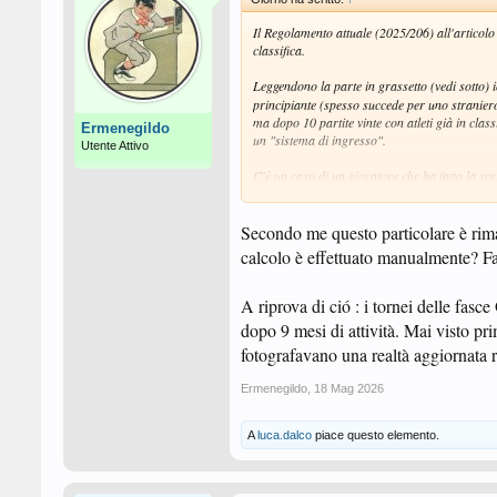
Il Regolamento attuale (2025/206) all'articolo 
classifica.
Leggendono la parte in grassetto (vedi sotto) 
principiante (spesso succede per uno straniero 
ma dopo 10 partite vinte con atleti già in classi
Ermenegildo
un "sistema di ingresso".
Utente Attivo
C'è un caso di un giocatore che ha fatto la se
d'italia). Ha vinto TUTTE le partite in C2 e s
aver partecipato successivamente anche ad altr
vinto un Over2 il 27 settembre 2025 e altri du
Secondo me questo particolare è rimas
calcolo è effettuato manualmente? Fa
Ora io non ho nulla contro la sua possibilità d
disposizione va benissimo così... la mia curios
veritiera in questo caso non ha funzionato? o co
A riprova di ció : i tornei delle fas
regolamento non mi pare sia spiegato.
dopo 9 mesi di attività. Mai visto pr
fotografavano una realtà aggiornata ri
CAPO 2 - STRUTTURA DEL SISTEMA E 
Ermenegildo
,
18 Mag 2026
Articolo 2.1 - Punteggio iniziale
A
luca.dalco
piace questo elemento.
All'inizio della stagione agonistica ad ogni gi
stagione precedente secondo quanto specificato 
fuori quadro, può essere modificata d’ufficio n
adeguata, ovvero nei casi di evidente anomalia 