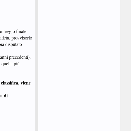
unteggio finale
atleta, provvisorio
bia disputato
 anni precedenti),
a quella più
classifica, viene
ta di