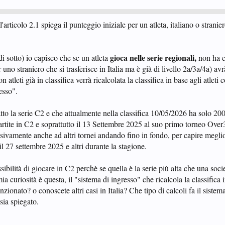
articolo 2.1 spiega il punteggio iniziale per un atleta, italiano o stranie
gioca nelle serie regionali,
i sotto) io capisco che se un atleta
non ha c
uno straniero che si trasferisce in Italia ma è già di livello 2a/3a/4a) av
atleti già in classifica verrà ricalcolata la classifica in base agli atleti 
esso".
tto la serie C2 e che attualmente nella classifica 10/05/2026 ha solo 20
rtite in C2 e soprattutto il 13 Settembre 2025 al suo primo torneo Over3
ssivamente anche ad altri tornei andando fino in fondo, per capire meglio 
 27 settembre 2025 e altri durante la stagione.
ibilità di giocare in C2 perchè se quella è la serie più alta che una soci
ia curiosità è questa, il "sistema di ingresso" che ricalcola la classifica
nzionato? o conoscete altri casi in Italia? Che tipo di calcoli fa il sistem
ia spiegato.