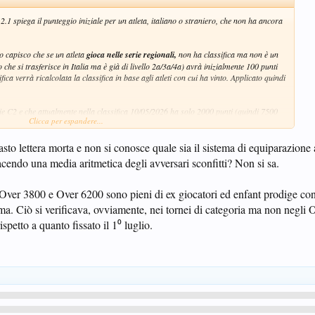
2.1 spiega il punteggio iniziale per un atleta, italiano o straniero, che non ha ancora
io capisco che se un atleta
gioca nelle serie regionali,
non ha classifica ma non è un
che si trasferisce in Italia ma è già di livello 2a/3a/4a) avrà inizialmente 100 punti
fica verrà ricalcolata la classifica in base agli atleti con cui ha vinto. Applicato quindi
rie C2 e che attualmente nella classifica 10/05/2026 ha solo 2000 punti (quindi 7500
Clicca per espandere...
oprattutto il 13 Settembre 2025 al suo primo torneo Over3 lo ha subito vinto oltre ad
i tornei andando fino in fondo, per capire meglio il suo livello poco dopo ha anche
rante la stagione.
to lettera morta e non si conosce quale sia il sistema di equiparazione a
cendo una media aritmetica degli avversari sconfitti? Non si sa.
i giocare in C2 perchè se quella è la serie più alta che una società sportiva ha a
ità è questa, il "sistema di ingresso" che ricalcola la classifica in modo che sia più
noscete altri casi in Italia? Che tipo di calcoli fa il sistema di ingresso? Perchè nel
ce Over 3800 e Over 6200 sono pieni di ex giocatori ed enfant prodige co
ima. Ciò si verificava, ovviamente, nei tornei di categoria ma non negli O
spetto a quanto fissato il 1⁰ luglio.
MODALITÀ DI CALCOLO
ocatore è assegnato un punteggio iniziale calcolato in base al punteggio finale della
al successivo articolo (2.8). La classifica iniziale di un atleta, provvisorio ovvero
el caso in cui nella stagione precedente l’atleta non abbia disputato un’attività
sulla base dei risultati conseguiti.