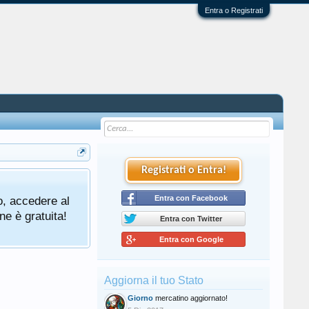
Entra o Registrati
Registrati o Entra!
o, accedere al
Entra con Facebook
ne è gratuita!
Entra con Twitter
Entra con Google
Aggiorna il tuo Stato
Giorno
mercatino aggiornato!