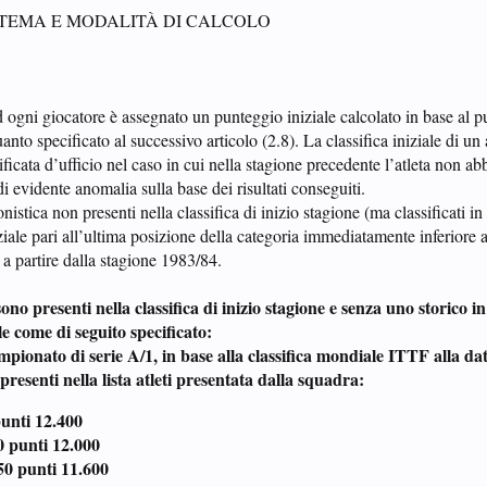
STEMA E MODALITÀ DI CALCOLO
ad ogni giocatore è assegnato un punteggio iniziale calcolato in base al p
to specificato al successivo articolo (2.8). La classifica iniziale di un 
icata d’ufficio nel caso in cui nella stagione precedente l’atleta non ab
di evidente anomalia sulla base dei risultati conseguiti.
onistica non presenti nella classifica di inizio stagione (ma classificati in
ziale pari all’ultima posizione della categoria immediatamente inferiore 
 a partire dalla stagione 1983/84.
ono presenti nella classifica di inizio stagione e senza uno storico in 
e come di seguito specificato:
 campionato di serie A/1, in base alla classifica mondiale ITTF alla da
 presenti nella lista atleti presentata dalla squadra:
punti 12.400
00 punti 12.000
150 punti 11.600