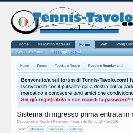
Home
Mercatino Materiali
Staff
Pong Ele
Forum
Cerca nei Forum
Messaggi Recenti
Home
Forum
Tecnica e Regole
Regole e Regolamenti
Benvenuto/a sul forum di Tennis-Tavolo.com! I
Iscrivendoti con il pulsante qui a destra potrai par
mercatino e conoscere tanti amici che condividono l
Sei già registrato/a e non ricordi la password?
Sistema di ingresso prima entrata in c
Discussione in '
Regole e Regolamenti
' iniziata da
Giorno
,
15 Mag 2026
.
Tags:
classifica
ingresso
sistema