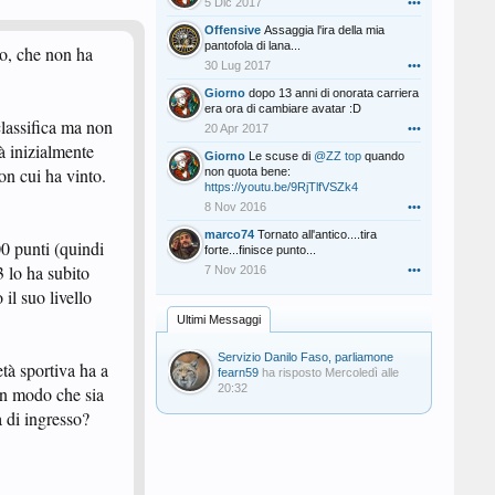
5 Dic 2017
•••
Offensive
Assaggia l'ira della mia
pantofola di lana...
ro, che non ha
30 Lug 2017
•••
Giorno
dopo 13 anni di onorata carriera
era ora di cambiare avatar :D
lassifica ma non
20 Apr 2017
•••
rà inizialmente
Giorno
Le scuse di
@ZZ top
quando
con cui ha vinto.
non quota bene:
https://youtu.be/9RjTlfVSZk4
8 Nov 2016
•••
marco74
Tornato all'antico....tira
00 punti (quindi
forte...finisce punto...
 lo ha subito
7 Nov 2016
•••
il suo livello
Ultimi Messaggi
Servizio Danilo Faso, parliamone
età sportiva ha a
fearn59
ha risposto
Mercoledì alle
20:32
 in modo che sia
a di ingresso?