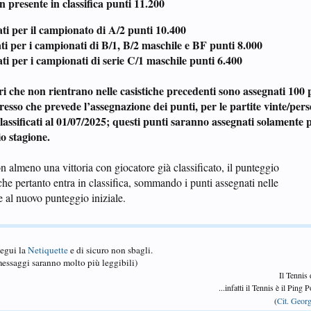
on presente in classifica punti 11.200
erati per il campionato di A/2 punti 10.400
serati per i campionati di B/1, B/2 maschile e BF punti 8.000
erati per i campionati di serie C/1 maschile punti 6.400
ieri che non rientrano nelle casistiche precedenti sono assegnati 100
resso che prevede l’assegnazione dei punti, per le partite vinte/pers
classificati al 01/07/2025; questi punti saranno assegnati solamente p
io stagione.
n almeno una vittoria con giocatore già classificato, il punteggio
 che pertanto entra in classifica, sommando i punti assegnati nelle
 al nuovo punteggio iniziale.
Segui la
Netiquette
e di sicuro non sbagli.
essaggi saranno molto più leggibili)
Il Tennis
...infatti il Tennis è il Ping
(
Cit. Georg