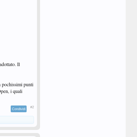
dottato. Il
n pochissimi punti
pen, i quali
#2
Condividi