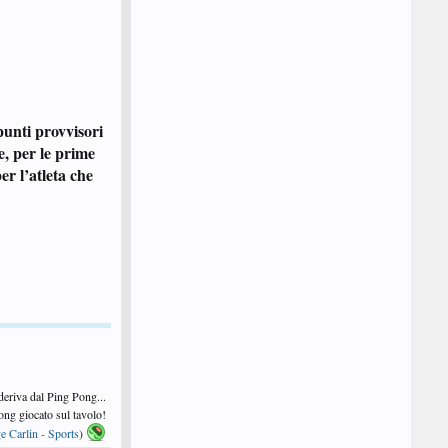
 punti provvisori
e, per le prime
er l’atleta che
 deriva dal Ping Pong...
 Pong giocato sul tavolo!
e Carlin - Sports
)