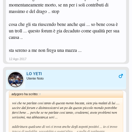
momentaneamente morto, se nn per i soli contributi di
massimo e del drago .. stop
cosa che gli sta riuscendo bene anche qui ... so bene cosa è
un troll ... questo forum è gia decaduto come qualità per sua
causa ..
sta sereno a me non frega una mazza ...
12 Ago 2017
LO YETI
Utente Noto
adygoro ha scritto:
↑
voi che ne parlate cosi tanto di questa mente bacata, siete piu malati di lui ....
uscire dal forum e disintossicarvi un po da questo piccolo mondo potrebbe
farvi bene ... perche se ne parlate cosi tanto, credetemi, avete problemi non
serissimi, ma abbastanza seri ...
addirittura qualcuno di voi ci trova anche degli aspetti positivi ... io ci trovo
tracce di pedofilia, sessofobia e quant'altro ... e nulla di realmente