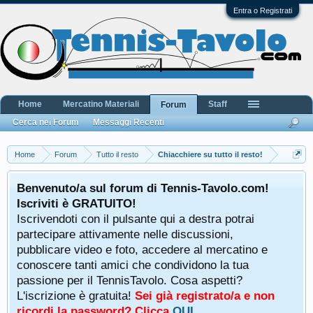
Entra o Registrati
Home
Mercatino Materiali
Staff
Forum
Cerca nei Forum
Messaggi Recenti
Home
Forum
Tutto il resto
Chiacchiere su tutto il resto!
Benvenuto/a sul forum di Tennis-Tavolo.com!
Iscriviti è GRATUITO!
Iscrivendoti con il pulsante qui a destra potrai
partecipare attivamente nelle discussioni,
pubblicare video e foto, accedere al mercatino e
conoscere tanti amici che condividono la tua
passione per il TennisTavolo. Cosa aspetti?
L'iscrizione è gratuita!
Sei già registrato/a e non
ricordi la password? Clicca
QUI
.