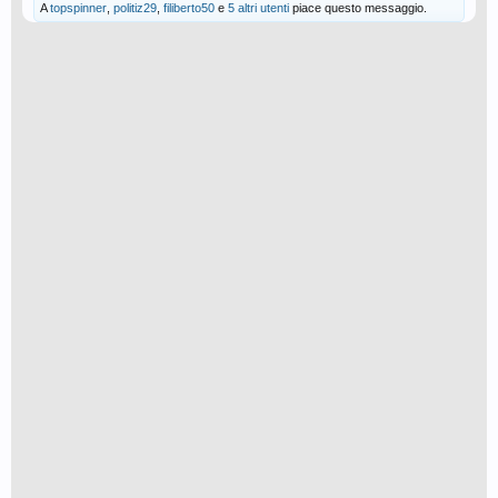
A
topspinner
,
politiz29
,
filiberto50
e
5 altri utenti
piace questo messaggio.