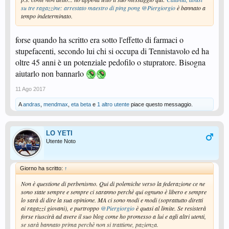
su tre ragazzine: arrestato maestro di ping pong
@Piergiorgio
è bannato a
tempo indeterminato.
forse quando ha scritto era sotto l'effetto di farmaci o
stupefacenti, secondo lui chi si occupa di Tennistavolo ed ha
oltre 45 anni è un potenziale pedofilo o stupratore. Bisogna
aiutarlo non bannarlo
11 Ago 2017
A
andras
,
mendmax
,
eta beta
e
1 altro utente
piace questo messaggio.
LO YETI
Utente Noto
Giorno ha scritto:
↑
Non è questione di perbenismo. Qui di polemiche verso la federazione ce ne
sono state sempre e sempre ci saranno perchè qui ognuno è libero e sempre
lo sarà di dire la sua opinione. MA ci sono modi e modi (soprattutto diretti
ai ragazzi giovani), e purtroppo
@Piergiorgio
è quasi al limite. Se resisterà
forse riuscirà ad avere il suo blog come ho promesso a lui e agli altri utenti,
se sarà bannato prima perchè non si trattiene, pazienza.