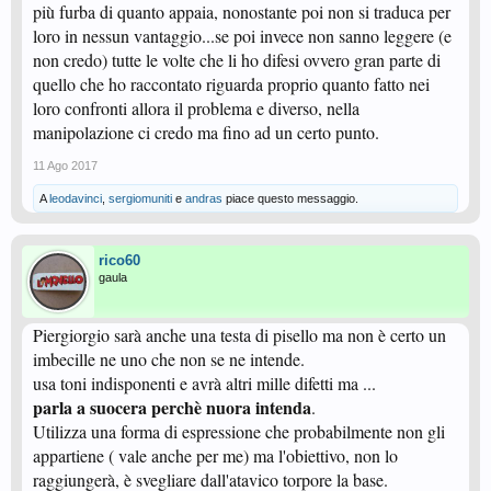
più furba di quanto appaia, nonostante poi non si traduca per
loro in nessun vantaggio...se poi invece non sanno leggere (e
non credo) tutte le volte che li ho difesi ovvero gran parte di
quello che ho raccontato riguarda proprio quanto fatto nei
loro confronti allora il problema e diverso, nella
manipolazione ci credo ma fino ad un certo punto.
11 Ago 2017
A
leodavinci
,
sergiomuniti
e
andras
piace questo messaggio.
rico60
gaula
Piergiorgio sarà anche una testa di pisello ma non è certo un
imbecille ne uno che non se ne intende.
usa toni indisponenti e avrà altri mille difetti ma ...
parla a suocera perchè nuora intenda
.
Utilizza una forma di espressione che probabilmente non gli
appartiene ( vale anche per me) ma l'obiettivo, non lo
raggiungerà, è svegliare dall'atavico torpore la base.