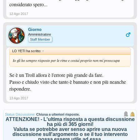
Piergiorgio, tu sei il problema del ping pong italico, tu vai resettato.
considerato spero...
Piergiorgio, ma va a .....
..... se non ti dispiace ti faccio compagnia, meglio la tua, non certo la
12 Ago 2017
migliore, di quella di soloni, perbenisti e &.
Amen. ( me ne torno in composto silenzio, divertitevi "C"ittadini e buone
vacanze)
Giorno
Amministratore
Staff Member
LO YETI ha scritto:
↑
Io gli ho sempre risposto per le rime e costui proprio non mi preoccupa
Se è un Troll allora è l'errore più grande da fare.
Passo e chiudo visto che tanto è bannato e non più neanche
rispondere.
13 Ago 2017
Status Discussione:
Chiusa a ulteriori risposte.
ATTENZIONE! - L'ultima risposta a questa discussione
ha più di 365 giorni!
Valuta se potrebbe aver senso aprire una nuova
discussione sull'argomento o se il tuo intervento
possa essere utile ad essa.