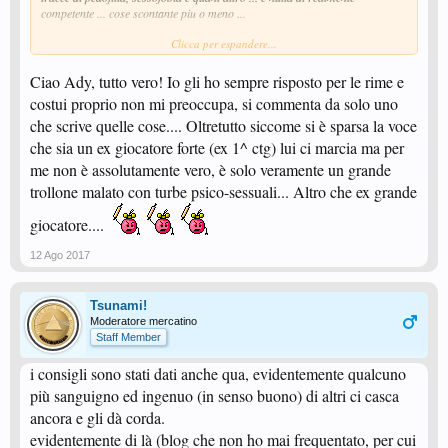
competente ... cose scontante piu o meno ...
Clicca per espandere...
mi affaccio sul forum oramai soltanto per vedere se ci sono novità
sostanziali, in questo mediocre mondo che ho frequentato ... per adesso
guardo da lontano ... sperando in un futuro migliore .. che per adesso non
Ciao Ady, tutto vero! Io gli ho sempre risposto per le rime e
appare all orizzonte
costui proprio non mi preoccupa, si commenta da solo uno
che scrive quelle cose.... Oltretutto siccome si è sparsa la voce
pero' ... liberissimi di continuare ad occuparvi di cose di cosi basso profilo
... passo e chiudo
che sia un ex giocatore forte (ex 1^ ctg) lui ci marcia ma per
me non è assolutamente vero, è solo veramente un grande
trollone malato con turbe psico-sessuali... Altro che ex grande
giocatore....
12 Ago 2017
Tsunami!
Moderatore mercatino
Staff Member
i consigli sono stati dati anche qua, evidentemente qualcuno
più sanguigno ed ingenuo (in senso buono) di altri ci casca
ancora e gli dà corda.
evidentemente di là (blog che non ho mai frequentato, per cui