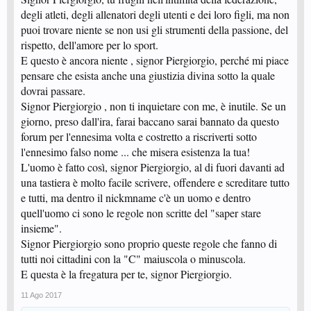
degli atleti, degli allenatori degli utenti e dei loro figli, ma non
puoi trovare niente se non usi gli strumenti della passione, del
rispetto, dell'amore per lo sport.
E questo è ancora niente , signor Piergiorgio, perché mi piace
pensare che esista anche una giustizia divina sotto la quale
dovrai passare.
Signor Piergiorgio , non ti inquietare con me, è inutile. Se un
giorno, preso dall'ira, farai baccano sarai bannato da questo
forum per l'ennesima volta e costretto a riscriverti sotto
l'ennesimo falso nome ... che misera esistenza la tua!
L'uomo è fatto così, signor Piergiorgio, al di fuori davanti ad
una tastiera è molto facile scrivere, offendere e screditare tutto
e tutti, ma dentro il nickmname c'è un uomo e dentro
quell'uomo ci sono le regole non scritte del "saper stare
insieme".
Signor Piergiorgio sono proprio queste regole che fanno di
tutti noi cittadini con la "C" maiuscola o minuscola.
E questa è la fregatura per te, signor Piergiorgio.
11 Ago 2017