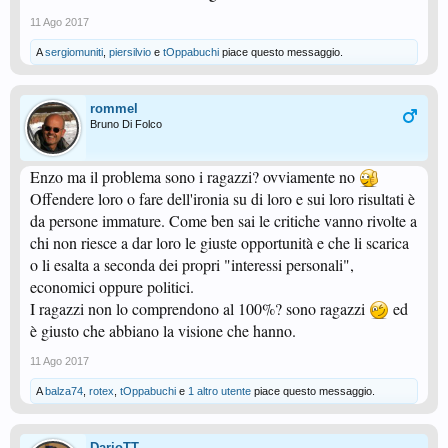
11 Ago 2017
A
sergiomuniti
,
piersilvio
e
tOppabuchi
piace questo messaggio.
rommel
Bruno Di Folco
Enzo ma il problema sono i ragazzi? ovviamente no
Offendere loro o fare dell'ironia su di loro e sui loro risultati è
da persone immature. Come ben sai le critiche vanno rivolte a
chi non riesce a dar loro le giuste opportunità e che li scarica
o li esalta a seconda dei propri "interessi personali",
economici oppure politici.
I ragazzi non lo comprendono al 100%? sono ragazzi
ed
è giusto che abbiano la visione che hanno.
11 Ago 2017
A
balza74
,
rotex
,
tOppabuchi
e
1 altro utente
piace questo messaggio.
DarioTT