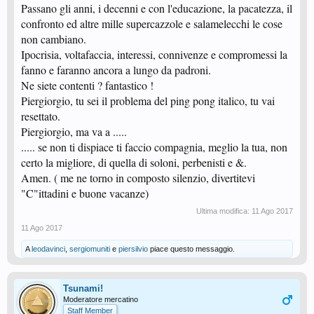
Passano gli anni, i decenni e con l'educazione, la pacatezza, il
confronto ed altre mille supercazzole e salamelecchi le cose
non cambiano.
Ipocrisia, voltafaccia, interessi, connivenze e compromessi la
fanno e faranno ancora a lungo da padroni.
Ne siete contenti ? fantastico !
Piergiorgio, tu sei il problema del ping pong italico, tu vai
resettato.
Piergiorgio, ma va a .....
..... se non ti dispiace ti faccio compagnia, meglio la tua, non
certo la migliore, di quella di soloni, perbenisti e &.
Amen. ( me ne torno in composto silenzio, divertitevi
"C"ittadini e buone vacanze)
Ultima modifica:
11 Ago 2017
11 Ago 2017
A
leodavinci
,
sergiomuniti
e
piersilvio
piace questo messaggio.
Tsunami!
Moderatore mercatino
Staff Member