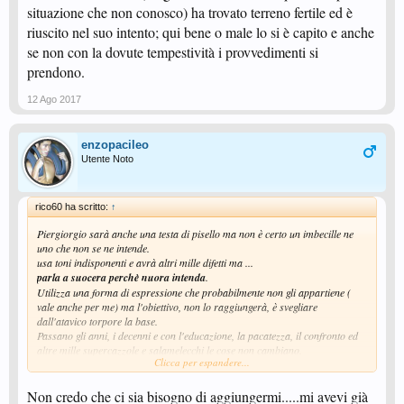
situazione che non conosco) ha trovato terreno fertile ed è
riuscito nel suo intento; qui bene o male lo si è capito e anche
se non con la dovute tempestività i provvedimenti si
prendono.
12 Ago 2017
enzopacileo
Utente Noto
rico60 ha scritto:
↑
Piergiorgio sarà anche una testa di pisello ma non è certo un imbecille ne
uno che non se ne intende.
usa toni indisponenti e avrà altri mille difetti ma ...
parla a suocera perchè nuora intenda
.
Utilizza una forma di espressione che probabilmente non gli appartiene (
vale anche per me) ma l'obiettivo, non lo raggiungerà, è svegliare
dall'atavico torpore la base.
Passano gli anni, i decenni e con l'educazione, la pacatezza, il confronto ed
altre mille supercazzole e salamelecchi le cose non cambiano.
Clicca per espandere...
Ipocrisia, voltafaccia, interessi, connivenze e compromessi la fanno e
faranno ancora a lungo da padroni.
Ne siete contenti ? fantastico !
Non credo che ci sia bisogno di aggiungermi.....mi avevi già