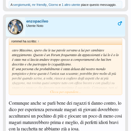
A
sergiomuniti
,
mr friendly
,
Giorno
e
1 altro utente
piace questo messaggio.
enzopacileo
Utente Noto
rommel ha scritto:
↑
caro Massimo, spero che le tue parole servano a lui per cambiare
atteggiamento. Questo è un Forum frequentato da appassionati e lui lo è o lo
è stato ma si lascia andare troppo spesso a comportamenti che hai ben
descritto e che purtroppo lo (s)qualificano.
E' una persona che probabilmente è stata delusa dal nostro mondo
pongistico e forse questa è l'unica sua scusante; potrebbe fare molto di più
perché quando scrive, a volte, riesce a cogliere degli aspetti che ai più
sfuggono, ma rovina quasi sempre tutto con offese becere e con giudizi su
ragazzi e ragazze che davvero non meritano il suo astio. Comunque, non si
Clicca per espandere...
può dire passi inosservato
Comunque anche se parli bene dei ragazzi ti danno contro, lo
dico per esperienza personale magari sti giovani dovrebbero
acculturarsi un pochino di più e giocare un poco di meno cosi
magari maturerebbero prima e meglio, di perfetti idioti bravi
con la racchetta ne abbiamo già a iosa.