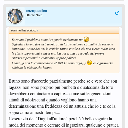
enzopacileo
Utente Noto
rommel ha scritto:
↑
Enzo ma il problema sono i ragazzi? ovviamente no
Offendere loro o fare dell'ironia su di loro e sui loro risultati è da persone
immature. Come ben sai le critiche vanno rivolte a chi non riesce a dar loro
le giuste opportunità e che li scarica o li esalta a seconda dei propri
"interessi personali", economici oppure politici.
I ragazzi non lo comprendono al 100%? sono ragazzi
ed è giusto che
abbiano la visione che hanno.
Bruno sono d'accordo parzialmente perchè se è vero che son
ragazzi non sono proprio più bimbetti e qualcosina da loro
dovrebbero cominciare a capire....come sai le generazioni
attuali di adolescenti quando vogliono hanno una
determinazione una freddezza ed un'astuzia che io e te ce la
sognavamo ai nostri tempi....
L'esercizio del "Dagli all'untore" perchè è bello seguire la
moda del momento e cercare di ingraziarsi qualcuno è pratica