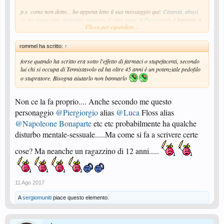
p.s. come non detto... ho appena letto il suo messaggio qui:
Catania, abusi
su tre ragazzine: arrestato maestro di ping pong
@Piergiorgio
è bannato a
Clicca per espandere...
tempo indeterminato.
rommel ha scritto:
↑
forse quando ha scritto era sotto l'effetto di farmaci o stupefacenti, secondo
lui chi si occupa di Tennistavolo ed ha oltre 45 anni è un potenziale pedofilo
o stupratore. Bisogna aiutarlo non bannarlo
Non ce la fa proprio.... Anche secondo me questo
personaggio
@Piergiorgio
alias
@Luca
Floss alias
@Napoleone Bonaparte
etc etc probabilmente ha qualche
disturbo mentale-sessuale.....Ma come si fa a scrivere certe
cose? Ma neanche un ragazzino di 12 anni.....
11 Ago 2017
A
sergiomuniti
piace questo elemento.