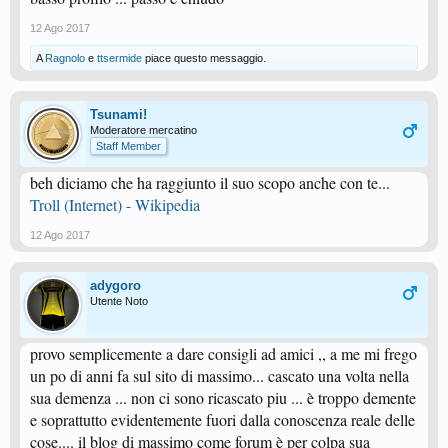
12 Ago 2017
A
Ragnolo
e
ttsermide
piace questo messaggio.
Tsunami!
Moderatore mercatino
Staff Member
beh diciamo che ha raggiunto il suo scopo anche con te...
Troll (Internet) - Wikipedia
12 Ago 2017
adygoro
Utente Noto
provo semplicemente a dare consigli ad amici ,, a me mi frego
un po di anni fa sul sito di massimo... cascato una volta nella
sua demenza ... non ci sono ricascato piu ... è troppo demente
e soprattutto evidentemente fuori dalla conoscenza reale delle
cose.... il blog di massimo come forum è per colpa sua