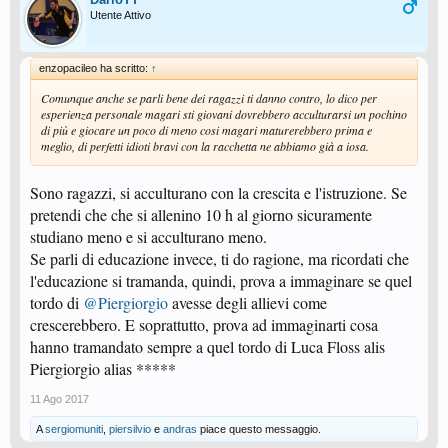
Utente Attivo
enzopacileo ha scritto:
↑
Comunque anche se parli bene dei ragazzi ti danno contro, lo dico per
esperienza personale magari sti giovani dovrebbero acculturarsi un pochino
di più e giocare un poco di meno cosi magari maturerebbero prima e
meglio, di perfetti idioti bravi con la racchetta ne abbiamo già a iosa.
Sono ragazzi, si acculturano con la crescita e l'istruzione. Se
pretendi che che si allenino 10 h al giorno sicuramente
studiano meno e si acculturano meno.
Se parli di educazione invece, ti do ragione, ma ricordati che
l'educazione si tramanda, quindi, prova a immaginare se quel
tordo di
@Piergiorgio
avesse degli allievi come
crescerebbero. E soprattutto, prova ad immaginarti cosa
hanno tramandato sempre a quel tordo di Luca Floss alis
Piergiorgio alias *****
11 Ago 2017
A
sergiomuniti
,
piersilvio
e
andras
piace questo messaggio.