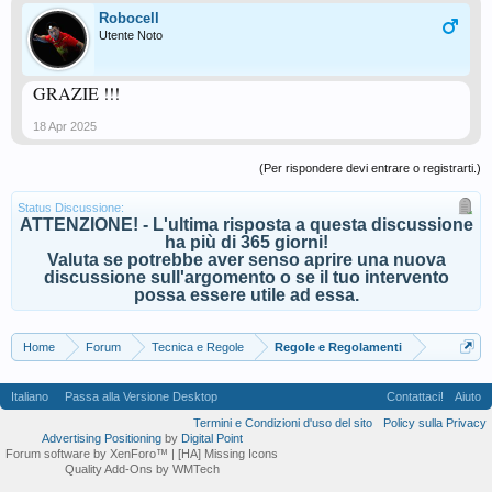
Robocell
Utente Noto
GRAZIE !!!
18 Apr 2025
(Per rispondere devi entrare o registrarti.)
Status Discussione:
ATTENZIONE! - L'ultima risposta a questa discussione
ha più di 365 giorni!
Valuta se potrebbe aver senso aprire una nuova
discussione sull'argomento o se il tuo intervento
possa essere utile ad essa.
Home
Forum
Tecnica e Regole
Regole e Regolamenti
Italiano
Passa alla Versione Desktop
Contattaci!
Aiuto
Termini e Condizioni d'uso del sito
Policy sulla Privacy
Advertising Positioning
by
Digital Point
Forum software by XenForo™
| [HA] Missing Icons
Quality Add-Ons by WMTech