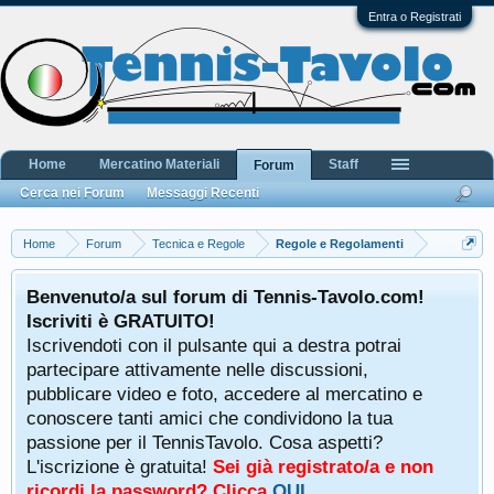
Entra o Registrati
Home
Mercatino Materiali
Staff
Forum
Cerca nei Forum
Messaggi Recenti
Home
Forum
Tecnica e Regole
Regole e Regolamenti
Benvenuto/a sul forum di Tennis-Tavolo.com!
Iscriviti è GRATUITO!
Iscrivendoti con il pulsante qui a destra potrai
partecipare attivamente nelle discussioni,
pubblicare video e foto, accedere al mercatino e
conoscere tanti amici che condividono la tua
passione per il TennisTavolo. Cosa aspetti?
L'iscrizione è gratuita!
Sei già registrato/a e non
ricordi la password? Clicca
QUI
.