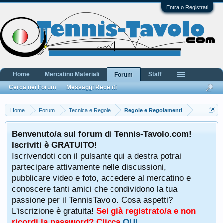
Entra o Registrati
Home
Mercatino Materiali
Staff
Forum
Cerca nei Forum
Messaggi Recenti
Home
Forum
Tecnica e Regole
Regole e Regolamenti
Benvenuto/a sul forum di Tennis-Tavolo.com!
Iscriviti è GRATUITO!
Iscrivendoti con il pulsante qui a destra potrai
partecipare attivamente nelle discussioni,
pubblicare video e foto, accedere al mercatino e
conoscere tanti amici che condividono la tua
passione per il TennisTavolo. Cosa aspetti?
L'iscrizione è gratuita!
Sei già registrato/a e non
ricordi la password? Clicca
QUI
.