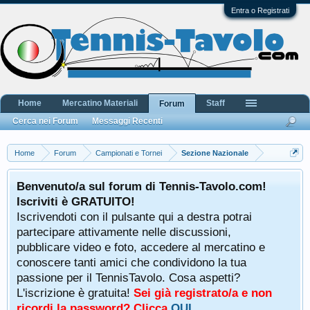
Entra o Registrati
Home
Mercatino Materiali
Staff
Forum
Cerca nei Forum
Messaggi Recenti
Home
Forum
Campionati e Tornei
Sezione Nazionale
Benvenuto/a sul forum di Tennis-Tavolo.com!
Iscriviti è GRATUITO!
Iscrivendoti con il pulsante qui a destra potrai
partecipare attivamente nelle discussioni,
pubblicare video e foto, accedere al mercatino e
conoscere tanti amici che condividono la tua
passione per il TennisTavolo. Cosa aspetti?
L'iscrizione è gratuita!
Sei già registrato/a e non
ricordi la password? Clicca
QUI
.