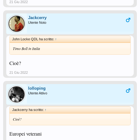
21 Giu 2022
Jackcerry
Utente Noto
John Locke QDL ha scritto:
↑
Timo Boll in Italia
Cioè?
21 Giu 2022
lolloping
Utente Attivo
Jackcerry ha scritto:
↑
Cioè?
Europei veterani