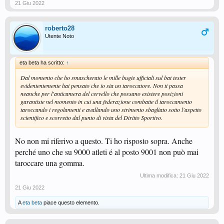
21 Giu 2022
roberto28
Utente Noto
eta beta ha scritto:
↑
Dal momento che ho smascherato le mille bugie ufficiali sul bat tester
evidententemente hai pensato che io sia un taroccatore. Non ti passa
neanche per l'anticamera del cervello che possano esistere posizioni
garantiste nel momento in cui una federazione combatte il taroccamento
taroccando i regolamenti e avallando uno strimento sbagliato sotto l'aspetto
scientifico e scorretto dal punto di vista del Diritto Sportivo.
No non mi riferivo a questo. Ti ho risposto sopra. Anche
perché uno che su 9000 atleti é al posto 9001 non può mai
taroccare una gomma.
Ultima modifica:
21 Giu 2022
21 Giu 2022
A
eta beta
piace questo elemento.