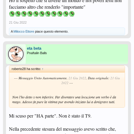
Ho il sospetto che si diverte un mondo e noi poveri fessi non
facciamo altro che renderlo "importante"
21 Giu 2022
A
Milocco Ettore
piace questo elemento.
eta beta
Pnaftalin Balls
roberto28 ha scritto:
↑
--- Messaggio Unito Automaticamente,
21 Giu 2022
, Data originale:
21 Giu
2022
---
Non l'ho detto x non infierire. Far diventare una locuzione um verbo è da
mago. Adesso fa pure la vittima pur avendo iniziato lui a denigrare tutti.
Mi scuso per "HA parte". Non è stato il T9.
Nella precedente stesura del messaggio avevo scritto che,