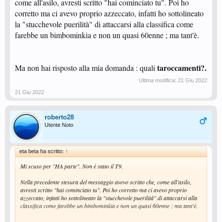
come all'asilo, avresti scritto "hai cominciato tu". Poi ho
corretto ma ci avevo proprio azzeccato, infatti ho sottolineato
la "stucchevole puerilità" di attaccarsi alla classifica come
farebbe un bimbominkia e non un quasi 60enne ; ma tant'è.
taroccamenti?.
Ma non hai risposto alla mia domanda : quali
Ultima modifica:
21 Giu 2022
21 Giu 2022
roberto28
Utente Noto
eta beta ha scritto:
↑
Mi scuso per "HA parte". Non è stato il T9.
Nella precedente stesura del messaggio avevo scritto che, come all'asilo,
avresti scritto "hai cominciato tu". Poi ho corretto ma ci avevo proprio
azzeccato, infatti ho sottolineato la "stucchevole puerilità" di attaccarsi alla
classifica come farebbe un bimbominkia e non un quasi 60enne ; ma tant'è.