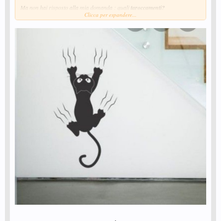
Ma non hai risposto alla mia domanda : quali
taroccamenti?
Clicca per espandere...
.