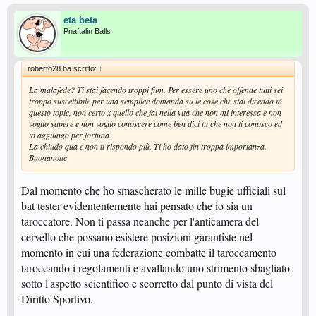
eta beta
Pnaftalin Balls
roberto28 ha scritto:
↑
La malafede? Ti stai facendo troppi film. Per essere uno che offende tutti sei
troppo suscettibile per una semplice domanda su le cose che stai dicendo in
questo topic, non certo x quello che fai nella vita che non mi interessa e non
voglio sapere e non voglio conoscere come ben dici tu che non ti conosco ed
io aggiungo per fortuna.
La chiudo qua e non ti rispondo più. Ti ho dato fin troppa importanza.
Buonanotte
Dal momento che ho smascherato le mille bugie ufficiali sul
bat tester evidententemente hai pensato che io sia un
taroccatore. Non ti passa neanche per l'anticamera del
cervello che possano esistere posizioni garantiste nel
momento in cui una federazione combatte il taroccamento
taroccando i regolamenti e avallando uno strimento sbagliato
sotto l'aspetto scientifico e scorretto dal punto di vista del
Diritto Sportivo.