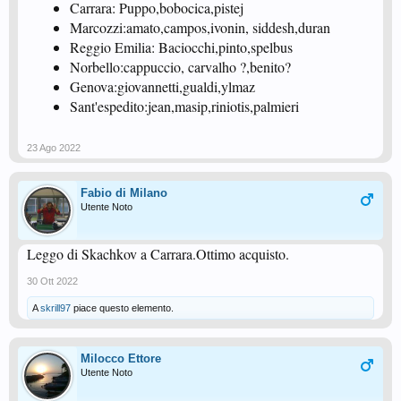
Carrara: Puppo,bobocica,pistej
Marcozzi:amato,campos,ivonin, siddesh,duran
Reggio Emilia: Baciocchi,pinto,spelbus
Norbello:cappuccio, carvalho ?,benito?
Genova:giovannetti,gualdi,ylmaz
Sant'espedito:jean,masip,riniotis,palmieri
23 Ago 2022
Fabio di Milano
Utente Noto
Leggo di Skachkov a Carrara.Ottimo acquisto.
30 Ott 2022
A
skrill97
piace questo elemento.
Milocco Ettore
Utente Noto