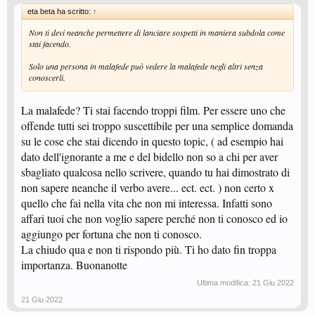
eta beta ha scritto:
↑
Non ti devi neanche permettere di lanciare sospetti in maniera subdola come
stai facendo.
Solo una persona in malafede può vedere la malafede negli altri senza
conoscerli.
La malafede? Ti stai facendo troppi film. Per essere uno che
offende tutti sei troppo suscettibile per una semplice domanda
su le cose che stai dicendo in questo topic, ( ad esempio hai
dato dell'ignorante a me e del bidello non so a chi per aver
sbagliato qualcosa nello scrivere, quando tu hai dimostrato di
non sapere neanche il verbo avere... ect. ect. ) non certo x
quello che fai nella vita che non mi interessa. Infatti sono
affari tuoi che non voglio sapere perché non ti conosco ed io
aggiungo per fortuna che non ti conosco.
La chiudo qua e non ti rispondo più. Ti ho dato fin troppa
importanza. Buonanotte
Ultima modifica:
21 Giu 2022
21 Giu 2022