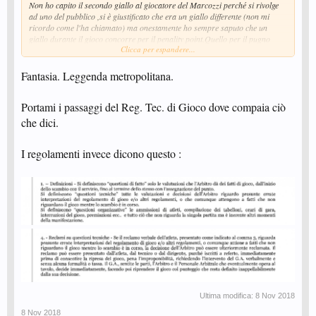
Non ho capito il secondo giallo al giocatore del Marcozzi perché si rivolge
ad uno del pubblico ,si è giustificato che era un giallo differente (non mi
ricordo come l'ha chiamato) ma onestamente ho sempre saputo che un
giallo durante il gioco concorre per il penality point.Quello per il pugno
Clicca per espandere...
chiuso del giocatore del Marcozzi il primo giallo può essere giusto,ma
quello alla fine dopo la vittoria lo trovo esagerato e questo è una
ammonizione da scrivere a referto
Fantasia. Leggenda metropolitana.
Portami i passaggi del Reg. Tec. di Gioco dove compaia ciò
che dici.
I regolamenti invece dicono questo :
Ultima modifica:
8 Nov 2018
8 Nov 2018