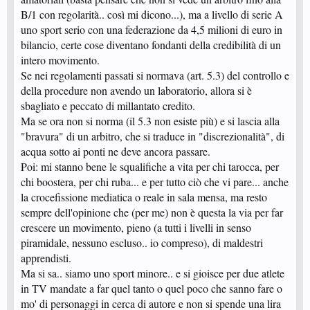
B/1 con regolarità.. così mi dicono...), ma a livello di serie A
uno sport serio con una federazione da 4,5 milioni di euro in
bilancio, certe cose diventano fondanti della credibilità di un
intero movimento.
Se nei regolamenti passati si normava (art. 5.3) del controllo e
della procedure non avendo un laboratorio, allora si è
sbagliato e peccato di millantato credito.
Ma se ora non si norma (il 5.3 non esiste più) e si lascia alla
"bravura" di un arbitro, che si traduce in "discrezionalità", di
acqua sotto ai ponti ne deve ancora passare.
Poi: mi stanno bene le squalifiche a vita per chi tarocca, per
chi boostera, per chi ruba... e per tutto ciò che vi pare... anche
la crocefissione mediatica o reale in sala mensa, ma resto
sempre dell'opinione che (per me) non è questa la via per far
crescere un movimento, pieno (a tutti i livelli in senso
piramidale, nessuno escluso.. io compreso), di maldestri
apprendisti.
Ma si sa.. siamo uno sport minore.. e si gioisce per due atlete
in TV mandate a far quel tanto o quel poco che sanno fare o
mo' di personaggi in cerca di autore e non si spende una lira