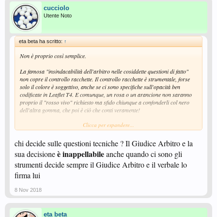
cucciolo
Utente Noto
eta beta ha scritto:
↑
Non è proprio così semplice.
La famosa "insindacabilità dell'arbitro nelle cosiddette questioni di fatto"
non copre il controllo racchette. Il controllo racchette è strumentale, forse
solo il colore è soggettivo, anche se ci sono specifiche sull'opacità ben
codificate in Leaflet T4. E comunque, un rosa o un arancione non saranno
proprio il "rosso vivo" richiesto ma sfido chiunque a confonderli col nero
dell'altra gomma, che poi è ciò che conti veramente!
Clicca per espandere...
Le "questioni di fatto" si determinano dal servizio fino alla fine del punto,
niente a che vedere con le racchette.
chi decide sulle questioni tecniche ? Il Giudice Arbitro e la
Ci sono poi le "questioni tecniche" e le "questioni organizzative" : se
è inappellabile
sua decisione
anche quando ci sono gli
vogliamo ricomprendere il controllo racchette tra le questioni tecniche,
strumenti decide sempre il Giudice Arbitro e il verbale lo
dobbiamo però sapere che queste possono essere oggetto di reclamo. E un
reclamo legittimo, può costituire elemento per aprire un'indagine del
firma lui
Giudice Sportivo.
8 Nov 2018
Fantasia. Leggenda metropolitana.
eta beta