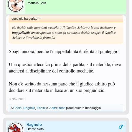
Portami i passaggi del Reg. Tec. di Gioco dove compaia ciò che dici.
Pnaftalin Balls
I regolamenti invece dicono questo :
cucciolo ha scritto:
↑
Vedi l'allegato 23759
Vedi l'allegato 23760
chi decide sulle questioni tecniche ? Il Giudice Arbitro e la sua decisione
è
inappellabile
anche quando ci sono gli strumenti decide sempre il Giudice
Arbitro e il verbale lo firma lui
Sbagli ancora, perché l'inappellabilità è riferita al punteggio.
Una questione tecnica prima della partita, sul materiale, deve
attenersi al disciplinare del controllo racchette.
Non c'è scritto da nessuna parte che il giudice arbitro può
decidere sul materiale in base ad un suo pregiudizio.
8 Nov 2018
A
Cecio
,
Ragnolo
,
Facini
e
2 altri utenti
piace questo messaggio.
Ragnolo
Utente Noto