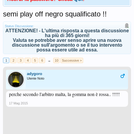
semi play off negro squalificato !!
Status Discussione:
ATTENZIONE! - L'ultima risposta a questa discussione
ha più di 365 giorni!
Valuta se potrebbe aver senso aprire una nuova
discussione sull'argomento o se il tuo intervento
possa essere utile ad essa.
1
2
3
4
5
6
→
10
Successive >
adygoro
Utente Noto
perche secondo l'arbitro malta, la gomma non è rossa.. !!!!!
17 Mag 2015