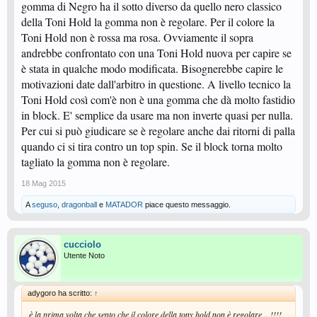
gomma di Negro ha il sotto diverso da quello nero classico
della Toni Hold la gomma non è regolare. Per il colore la
Toni Hold non è rossa ma rosa. Ovviamente il sopra
andrebbe confrontato con una Toni Hold nuova per capire se
è stata in qualche modo modificata. Bisognerebbe capire le
motivazioni date dall'arbitro in questione. A livello tecnico la
Toni Hold così com'è non è una gomma che dà molto fastidio
in block. E' semplice da usare ma non inverte quasi per nulla.
Per cui si può giudicare se è regolare anche dai ritorni di palla
quando ci si tira contro un top spin. Se il block torna molto
tagliato la gomma non è regolare.
18 Mag 2015
A
seguso
,
dragonball
e
MATADOR
piace questo messaggio.
cucciolo
Utente Noto
adygoro ha scritto:
↑
è la prima volta che sento che il colore della tony hold non è regolare .. !!!!