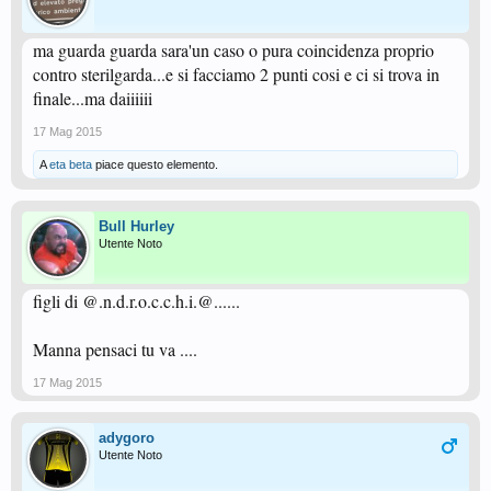
ma guarda guarda sara'un caso o pura coincidenza proprio
contro sterilgarda...e si facciamo 2 punti cosi e ci si trova in
finale...ma daiiiiii
17 Mag 2015
A
eta beta
piace questo elemento.
Bull Hurley
Utente Noto
figli di @.n.d.r.o.c.c.h.i.@......
Manna pensaci tu va ....
17 Mag 2015
adygoro
Utente Noto