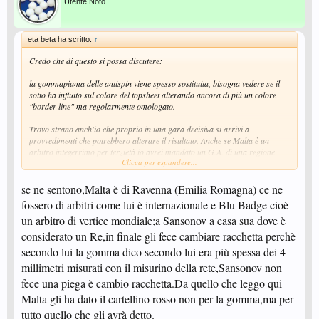
Utente Noto
eta beta ha scritto:
↑
Credo che di questo si possa discutere:
la gommapiuma delle antispin viene spesso sostituita, bisogna vedere se il
sotto ha influito sul colore del topsheet alterando ancora di più un colore
"border line" ma regolarmente omologato.
Trovo strano anch'io che proprio in una gara decisiva si arrivi a
provvedimenti che potrebbero alterare il risultato. Anche se Malta è un
arbitro integerrimo per terzietà io avrei mandato un G.A. di una regione
Clicca per espandere...
diversa: Malta è pur sempre lombardo. Malta non ha mai avuto modo di
arbitrare il CUS in campionato? Non ha mai visto quella gomma neanche
ad un torneo nazionale?
se ne sentono,Malta è di Ravenna (Emilia Romagna) ce ne
fossero di arbitri come lui è internazionale e Blu Badge cioè
Fortunatamente Assar ha vinto e il risultato non è stato alterato nella
un arbitro di vertice mondiale;a Sansonov a casa sua dove è
sostanza.
considerato un Re,in finale gli fece cambiare racchetta perchè
Non vedo però complotti. Bisogna considerare che Assar è un giocatore del
secondo lui la gomma dico secondo lui era più spessa dei 4
CUS ma anche uno sparring a libro paga federale, se qualcUno avesse
millimetri misurati con il misurino della rete,Sansonov non
voluto ricordarglielo poteva averne il modo. Capisciammè?
Certo, avrebbe potuto aver subìto pressioni ed essersene fregato altamente
fece una piega è cambio racchetta.Da quello che leggo qui
per lealtà e sportività. Ma voglio sperare che non ci siano state.
Malta gli ha dato il cartellino rosso non per la gomma,ma per
Bravo Assar che ha vinto, fugando così qualsiasi dubbio, almeno sul suo
tutto quello che gli avrà detto.