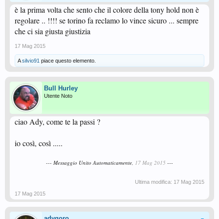
è la prima volta che sento che il colore della tony hold non è
regolare .. !!!! se torino fa reclamo lo vince sicuro ... sempre
che ci sia giusta giustizia
17 Mag 2015
A
silvio91
piace questo elemento.
Bull Hurley
Utente Noto
ciao Ady, come te la passi ?
io così, così .....
--- Messaggio Unito Automaticamente,
17 Mag 2015
---
Ultima modifica:
17 Mag 2015
17 Mag 2015
adygoro