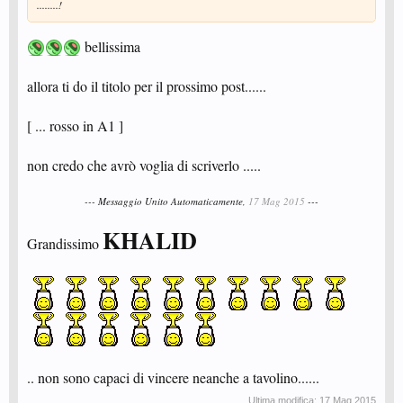
........!
bellissima
allora ti do il titolo per il prossimo post......
[ ... rosso in A1 ]
non credo che avrò voglia di scriverlo .....
--- Messaggio Unito Automaticamente,
17 Mag 2015
---
KHALID
Grandissimo
.. non sono capaci di vincere neanche a tavolino......
Ultima modifica:
17 Mag 2015