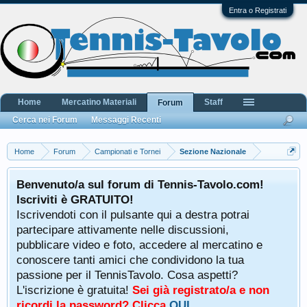
Entra o Registrati
Home
Mercatino Materiali
Staff
Forum
Cerca nei Forum
Messaggi Recenti
Home
Forum
Campionati e Tornei
Sezione Nazionale
Benvenuto/a sul forum di Tennis-Tavolo.com!
Iscriviti è GRATUITO!
Iscrivendoti con il pulsante qui a destra potrai
partecipare attivamente nelle discussioni,
pubblicare video e foto, accedere al mercatino e
conoscere tanti amici che condividono la tua
passione per il TennisTavolo. Cosa aspetti?
L'iscrizione è gratuita!
Sei già registrato/a e non
ricordi la password? Clicca
QUI
.