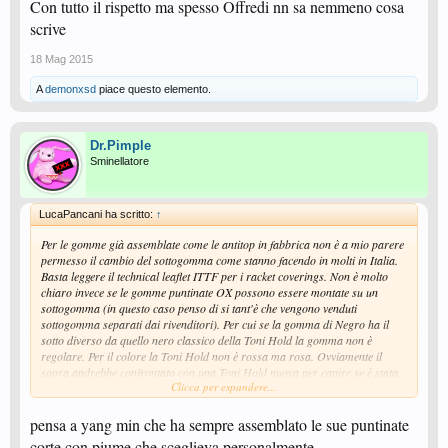
Con tutto il rispetto ma spesso Offredi nn sa nemmeno cosa
scrive
18 Mag 2015
A
demonxsd
piace questo elemento.
Dr.Pimple
Sminellatore
LucaPancani ha scritto:
↑
Per le gomme già assemblate come le antitop in fabbrica non è a mio parere
permesso il cambio del sottogomma come stanno facendo in molti in Italia.
Basta leggere il technical leaflet ITTF per i racket coverings. Non è molto
chiaro invece se le gomme puntinate OX possono essere montate su un
sottogomma (in questo caso penso di si tant'è che vengono venduti
sottogomma separati dai rivenditori). Per cui se la gomma di Negro ha il
sotto diverso da quello nero classico della Toni Hold la gomma non è
regolare. Per il colore la Toni Hold non è rossa ma rosa. Ovviamente il
sopra andrebbe confrontato con una Toni Hold nuova per capire se è stata
Clicca per espandere...
in qualche modo modificata. Bisognerebbe capire le motivazioni date
dall'arbitro in questione. A livello tecnico la Toni Hold così com'è non è una
gomma che dà molto fastidio in block. E' semplice da usare ma non inverte
pensa a yang min che ha sempre assemblato le sue puntinate
quasi per nulla. Per cui si può giudicare se è regolare anche dai ritorni di
corte con piume che sceglieva personalmente...