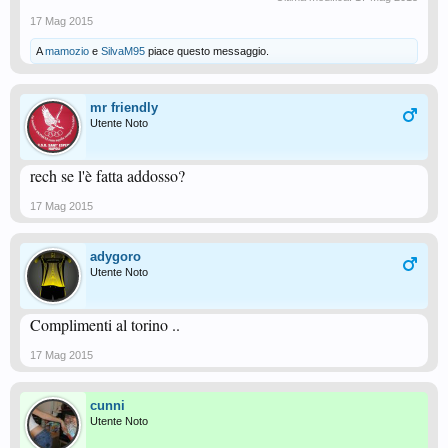
17 Mag 2015
A
mamozio
e
SilvaM95
piace questo messaggio.
mr friendly
Utente Noto
rech se l'è fatta addosso?
17 Mag 2015
adygoro
Utente Noto
Complimenti al torino ..
17 Mag 2015
cunni
Utente Noto