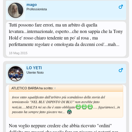
mago
Professionista
Tutti possono fare errori, ma un arbitro di quella
levatura...internazionale, esperto...che non sappia che la Tony
Hold e' rosso chiaro tendente un po' al rosa , ma
perfettamente regolare e omologata da decenni così'...mah...
18 Mag 2015
LO YETI
Utente Noto
ATLETICO BARBA ha scritto:
↑
fosse stato squalificato dall'arbitro più scandaloso della storia del
tennistavolo "NEL BLU DIPINTO DI BLU" non avrebbe fatto
notizia.....MALTA mi sa che è stato obbligato
..... figuriamoci...in
passato ha sempre fatto giocare me...
Non voglio neppure credere che abbia ricevuto "ordini"
dall'alto ma magari che voglia fare un piacere ai potenti per