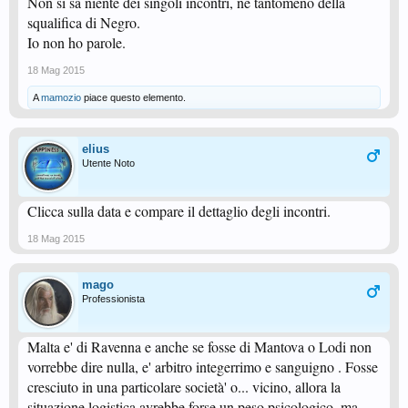
Non si sa niente dei singoli incontri, né tantomeno della
squalifica di Negro.
Io non ho parole.
18 Mag 2015
A
mamozio
piace questo elemento.
elius
Utente Noto
Clicca sulla data e compare il dettaglio degli incontri.
18 Mag 2015
mago
Professionista
Malta e' di Ravenna e anche se fosse di Mantova o Lodi non
vorrebbe dire nulla, e' arbitro integerrimo e sanguigno . Fosse
cresciuto in una particolare società' o... vicino, allora la
situazione logistica avrebbe forse un peso psicologico, ma