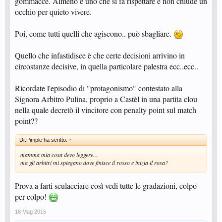
gommacce. Almeno è uno che si fa rispettare e non chiude un
occhio per quieto vivere.
Poi, come tutti quelli che agiscono.. può sbagliare.
Quello che infastidisce è che certe decisioni arrivino in
circostanze decisive, in quella particolare palestra ecc..ecc..
Ricordate l'episodio di "protagonismo" contestato alla
Signora Arbitro Pulina, proprio a Castèl in una partita clou
nella quale decretò il vincitore con penalty point sul match
point??
Dr.Pimple ha scritto:
↑
mamma mia cosa devo leggere...
ma gli arbitri mi spiegano dove finisce il rosso e inizia il rosa?
Prova a farti sculacciare così vedi tutte le gradazioni, colpo
per colpo!
18 Mag 2015