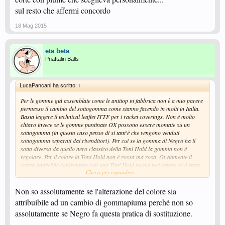
palla quando ci si tira contro un top spin. Se il block torna molto tagliato la
sul resto che affermi concordo
gomma non è regolare.
18 Mag 2015
eta beta
Pnaftalin Balls
LucaPancani ha scritto:
↑
Per le gomme già assemblate come le antitop in fabbrica non è a mio parere
permesso il cambio del sottogomma come stanno facendo in molti in Italia.
Basta leggere il technical leaflet ITTF per i racket coverings. Non è molto
chiaro invece se le gomme puntinate OX possono essere montate su un
sottogomma (in questo caso penso di si tant'è che vengono venduti
sottogomma separati dai rivenditori). Per cui se la gomma di Negro ha il
sotto diverso da quello nero classico della Toni Hold la gomma non è
regolare. Per il colore la Toni Hold non è rossa ma rosa. Ovviamente il
sopra andrebbe confrontato con una Toni Hold nuova per capire se è stata
Clicca per espandere...
in qualche modo modificata. Bisognerebbe capire le motivazioni date
dall'arbitro in questione. A livello tecnico la Toni Hold così com'è non è una
gomma che dà molto fastidio in block. E' semplice da usare ma non inverte
Non so assolutamente se l'alterazione del colore sia
quasi per nulla. Per cui si può giudicare se è regolare anche dai ritorni di
attribuibile ad un cambio di gommapiuma perché non so
palla quando ci si tira contro un top spin. Se il block torna molto tagliato la
assolutamente se Negro fa questa pratica di sostituzione.
gomma non è regolare.