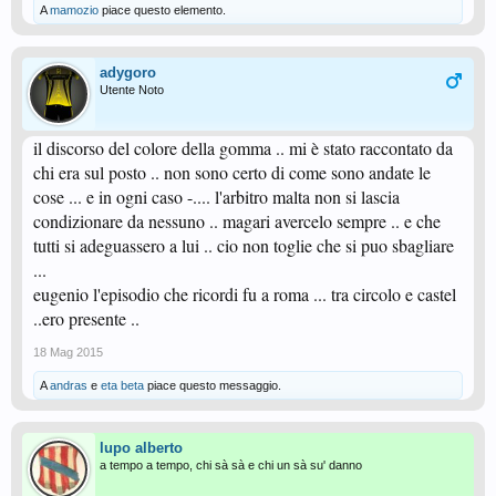
A
mamozio
piace questo elemento.
adygoro
Utente Noto
il discorso del colore della gomma .. mi è stato raccontato da
chi era sul posto .. non sono certo di come sono andate le
cose ... e in ogni caso -.... l'arbitro malta non si lascia
condizionare da nessuno .. magari avercelo sempre .. e che
tutti si adeguassero a lui .. cio non toglie che si puo sbagliare
...
eugenio l'episodio che ricordi fu a roma ... tra circolo e castel
..ero presente ..
18 Mag 2015
A
andras
e
eta beta
piace questo messaggio.
lupo alberto
a tempo a tempo, chi sà sà e chi un sà su' danno