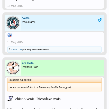
conto!
18 Mag 2015
Il conflitto di interessi del Presidente Federale però resta. Ma forse non è la
sede per parlarne.
Sette
'zzo guardi?
18 Mag 2015
A
mamozio
piace questo elemento.
eta beta
Pnaftalin Balls
cucciolo ha scritto:
↑
se ne sentono Malta è di Ravenna (Emilia Romagna)
chiedo venia. Ricordavo male.