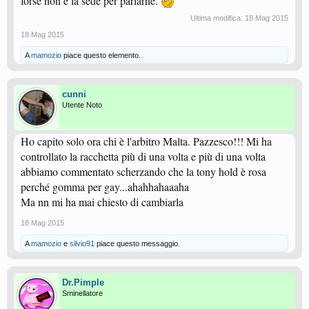
forse non è la sede per parlarne.
Ultima modifica:
18 Mag 2015
18 Mag 2015
A
mamozio
piace questo elemento.
cunni
Utente Noto
Ho capito solo ora chi è l'arbitro Malta. Pazzesco!!! Mi ha
controllato la racchetta più di una volta e più di una volta
abbiamo commentato scherzando che la tony hold è rosa
perché gomma per gay...ahahhahaaaha
Ma nn mi ha mai chiesto di cambiarla
18 Mag 2015
A
mamozio
e
silvio91
piace questo messaggio.
Dr.Pimple
Sminellatore