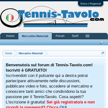
Entra o Registrati
Home
Forum
Staff
Mercatino Materiali
Home
Mercatino Materiali
Benvenuto/a sul forum di Tennis-Tavolo.com!
Iscriviti è GRATUITO!
Iscrivendoti con il pulsante qui a destra potrai
partecipare attivamente nelle discussioni,
pubblicare video e foto, accedere al mercatino e
conoscere tanti amici che condividono la tua
passione per il TennisTavolo. Cosa aspetti?
L'iscrizione è gratuita!
Sei già registrato/a e non
ricordi la password? Clicca
QUI
.