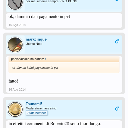
per me, rimarrà sempre PING PONG.
ok, dammi i dati pagamento in pvt
16 Ago 2014
markcinque
Utente Noto
paolodalecce ha scritto:
↑
ok, dammi i dati pagamento in pvt
fatto!
16 Ago 2014
Tsunami!
Moderatore mercatino
Staff Member
in effetti i commenti di Roberto28 sono fuori luogo.