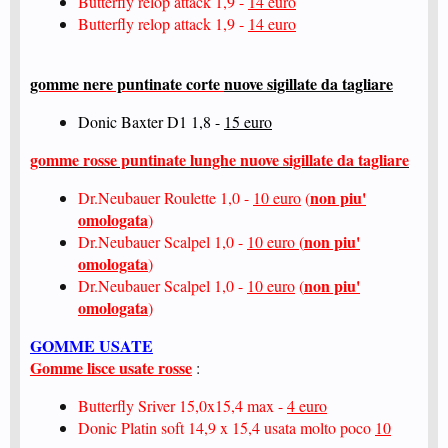
Butterfly relop attack 1,9 -
14 euro
Butterfly relop attack 1,9 -
14 euro
gomme nere puntinate corte
nuove sigillate da tagliare
Donic Baxter D1 1,8 -
15 euro
gomme rosse puntinate lunghe
nuove sigillate da tagliare
non piu'
Dr.Neubauer Roulette 1,0 -
10 euro
(
omologata
)
non piu'
Dr.Neubauer Scalpel 1,0 -
10 euro
(
omologata
)
non piu'
Dr.Neubauer Scalpel 1,0 -
10 euro
(
omologata
)
GOMME USATE
Gomme lisce usate rosse
:
Butterfly Sriver 15,0x15,4 max -
4 euro
Donic Platin soft 14,9 x 15,4 usata molto poco
10