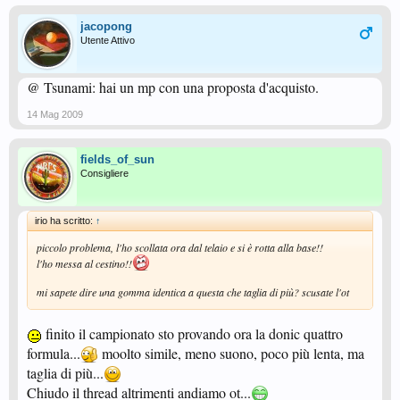
jacopong
Utente Attivo
@ Tsunami: hai un mp con una proposta d'acquisto.
14 Mag 2009
fields_of_sun
Consigliere
irio ha scritto:
↑
piccolo problema, l'ho scollata ora dal telaio e si è rotta alla base!!
l'ho messa al cestino!!
mi sapete dire una gomma identica a questa che taglia di più? scusate l'ot
finito il campionato sto provando ora la donic quattro
formula...
moolto simile, meno suono, poco più lenta, ma
taglia di più...
Chiudo il thread altrimenti andiamo ot...