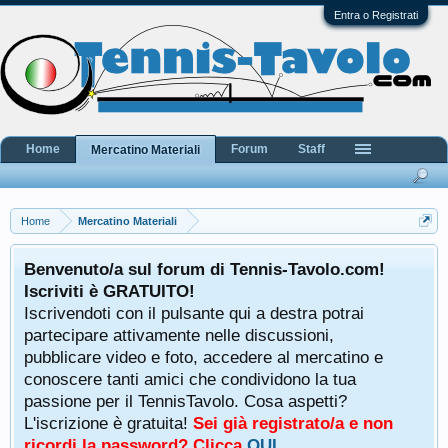
Entra o Registrati
Home
Forum
Staff
Mercatino Materiali
Home
Mercatino Materiali
Benvenuto/a sul forum di Tennis-Tavolo.com!
Iscriviti è GRATUITO!
Iscrivendoti con il pulsante qui a destra potrai
partecipare attivamente nelle discussioni,
pubblicare video e foto, accedere al mercatino e
conoscere tanti amici che condividono la tua
passione per il TennisTavolo. Cosa aspetti?
L'iscrizione è gratuita!
Sei già registrato/a e non
ricordi la password? Clicca
QUI
.