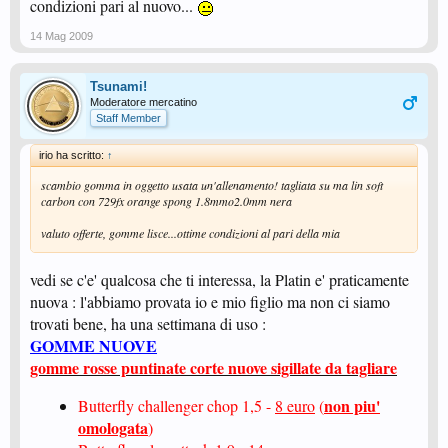
condizioni pari al nuovo...
14 Mag 2009
Tsunami!
Moderatore mercatino
Staff Member
irio ha scritto:
↑
scambio gomma in oggetto usata un'allenamento! tagliata su ma lin soft
carbon con 729fx orange spong 1.8mmo2.0mm nera
valuto offerte, gomme lisce...ottime condizioni al pari della mia
vedi se c'e' qualcosa che ti interessa, la Platin e' praticamente
nuova : l'abbiamo provata io e mio figlio ma non ci siamo
trovati bene, ha una settimana di uso :
GOMME NUOVE
gomme rosse puntinate corte nuove sigillate da tagliare
non piu'
Butterfly challenger chop 1,5 -
8 euro
(
omologata
)