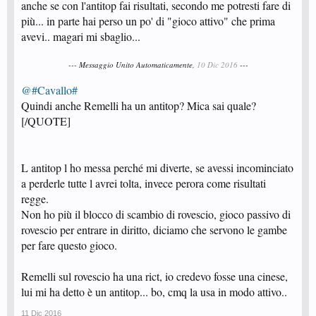
anche se con l'antitop fai risultati, secondo me potresti fare di
più... in parte hai perso un po' di "gioco attivo" che prima
avevi.. magari mi sbaglio...
--- Messaggio Unito Automaticamente,
10 Dic 2016
---
@#Cavallo#
Quindi anche Remelli ha un antitop? Mica sai quale?
[/QUOTE]
L antitop l ho messa perché mi diverte, se avessi incominciato
a perderle tutte l avrei tolta, invece perora come risultati
regge.
Non ho più il blocco di scambio di rovescio, gioco passivo di
rovescio per entrare in diritto, diciamo che servono le gambe
per fare questo gioco.
Remelli sul rovescio ha una rict, io credevo fosse una cinese,
lui mi ha detto è un antitop... bo, cmq la usa in modo attivo..
11 Dic 2016