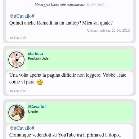
--- Messaggio Unito Automaticamente,
10 Dic 2016
---
@#Cavallo#
Quindi anche Remelli ha un antitop? Mica sai quale?
Ultima modifica:
10 Dic 2016
10 Dic 2016
eta beta
Pnaftalin Balls
Una volta aperta la pagina difficile non leggere. Vabbè.. fate
come vi pare.
10 Dic 2016
#Cavallo#
Utente
@#Cavallo#
Comunque vedendoti su YouTube tra il prima ed il dopo...