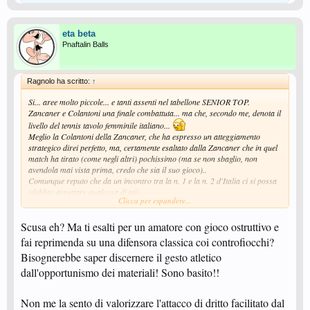
eta beta
Pnaftalin Balls
Ragnolo ha scritto:
↑
Si... aree molto piccole... e tanti assenti nel tabellone SENIOR TOP.
Zancaner e Colantoni una finale combattuta... ma che, secondo me, denota il
livello del tennis tavolo femminile italiano...
Meglio la Colantoni della Zancaner, che ha espresso un atteggiamento
strategico direi perfetto, ma, certamente esaltato dalla Zancaner che in quel
match ha tirato (come negli altri) pochissimo (ma se non sbaglio, non
avendola mai vista prima, credo che sia il suo gioco)..
Comunque reputo che da un incontro tra la n. 1 e la n. 2 d'Italia ci si possa
(debba) aspettare qualcosa di più.
Clicca per espandere...
Per il resto... ghiaccio e nebbia mattutina... e questo non aiuta....
Pubblico non pervenuto...
Scusa eh? Ma ti esalti per un amatore con gioco ostruttivo e
fai reprimenda su una difensora classica coi controfiocchi?
Bisognerebbe saper discernere il gesto atletico
dall'opportunismo dei materiali! Sono basito!!
Non me la sento di valorizzare l'attacco di dritto facilitato dal