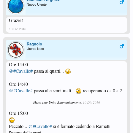
Nuovo Utente
Grazie!
10 Dic 2016
Ragnolo
Utente Noto
Ore 14:00
@#Cavallo#
passa ai quarti...
Ore 14:40
@#Cavallo#
passa alle semifinali...
recuperando da 0 a 2
--- Messaggio Unito Automaticamente,
10 Dic 2016
---
Ore 15:00
Peccato...
@#Cavallo#
si è fermato cedendo a Ramelli
l'onore delle armi...