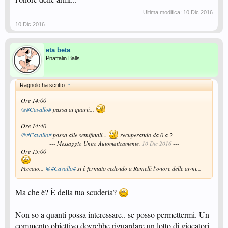
Ultima modifica:
10 Dic 2016
10 Dic 2016
eta beta
Pnaftalin Balls
Ragnolo ha scritto:
↑
Ore 14:00
@#Cavallo#
passa ai quarti...
Ore 14:40
@#Cavallo#
passa alle semifinali...
recuperando da 0 a 2
--- Messaggio Unito Automaticamente,
10 Dic 2016
---
Ore 15:00
Peccato...
@#Cavallo#
si è fermato cedendo a Ramelli l'onore delle armi...
Ma che è? È della tua scuderia?
Non so a quanti possa interessare.. se posso permettermi. Un
commento obiettivo dovrebbe riguardare un lotto di giocatori