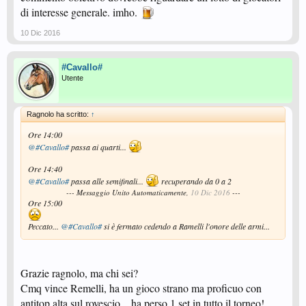
di interesse generale. imho.
10 Dic 2016
#Cavallo#
Utente
Ragnolo ha scritto:
↑
Ore 14:00
@#Cavallo#
passa ai quarti...
Ore 14:40
@#Cavallo#
passa alle semifinali...
recuperando da 0 a 2
--- Messaggio Unito Automaticamente,
10 Dic 2016
---
Ore 15:00
Peccato...
@#Cavallo#
si è fermato cedendo a Ramelli l'onore delle armi...
Grazie ragnolo, ma chi sei?
Cmq vince Remelli, ha un gioco strano ma proficuo con
antitop alta sul rovescio... ha perso 1 set in tutto il torneo!