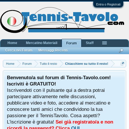
Entra o Registrati
Home
Mercatino Materiali
Staff
Forum
Cerca nei Forum
Messaggi Recenti
Home
Forum
Tutto il resto
Chiacchiere su tutto il resto!
Benvenuto/a sul forum di Tennis-Tavolo.com!
Iscriviti è GRATUITO!
Iscrivendoti con il pulsante qui a destra potrai
partecipare attivamente nelle discussioni,
pubblicare video e foto, accedere al mercatino e
conoscere tanti amici che condividono la tua
passione per il TennisTavolo. Cosa aspetti?
L'iscrizione è gratuita!
Sei già registrato/a e non
ricordi la password? Clicca
QUI
.