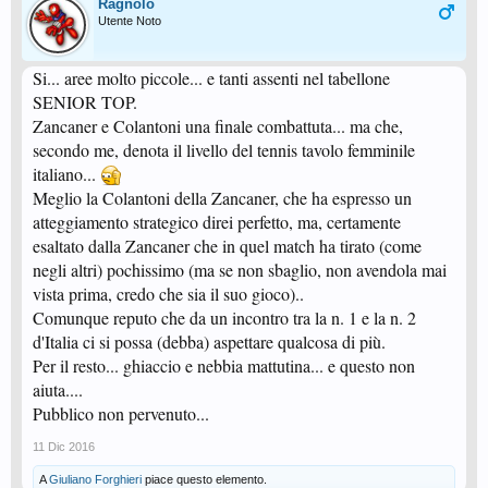
Ragnolo
Utente Noto
Si... aree molto piccole... e tanti assenti nel tabellone
SENIOR TOP.
Zancaner e Colantoni una finale combattuta... ma che,
secondo me, denota il livello del tennis tavolo femminile
italiano...
Meglio la Colantoni della Zancaner, che ha espresso un
atteggiamento strategico direi perfetto, ma, certamente
esaltato dalla Zancaner che in quel match ha tirato (come
negli altri) pochissimo (ma se non sbaglio, non avendola mai
vista prima, credo che sia il suo gioco)..
Comunque reputo che da un incontro tra la n. 1 e la n. 2
d'Italia ci si possa (debba) aspettare qualcosa di più.
Per il resto... ghiaccio e nebbia mattutina... e questo non
aiuta....
Pubblico non pervenuto...
11 Dic 2016
A
Giuliano Forghieri
piace questo elemento.