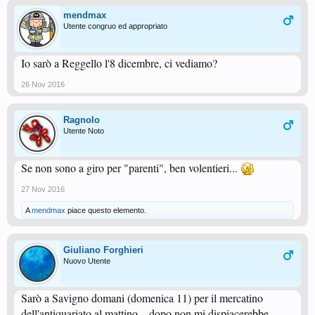
mendmax
Utente congruo ed appropriato
Io sarò a Reggello l'8 dicembre, ci vediamo?
26 Nov 2016
Ragnolo
Utente Noto
Se non sono a giro per "parenti", ben volentieri...
27 Nov 2016
A
mendmax
piace questo elemento.
Giuliano Forghieri
Nuovo Utente
Sarò a Savigno domani (domenica 11) per il mercatino
dell'antiquariato al mattino... dopo non mi dispiacerebbe