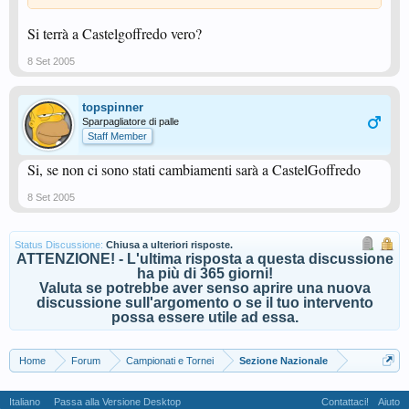
Si terrà a Castelgoffredo vero?
8 Set 2005
topspinner
Sparpagliatore di palle
Staff Member
Si, se non ci sono stati cambiamenti sarà a CastelGoffredo
8 Set 2005
Status Discussione:
Chiusa a ulteriori risposte.
ATTENZIONE! - L'ultima risposta a questa discussione
ha più di 365 giorni!
Valuta se potrebbe aver senso aprire una nuova
discussione sull'argomento o se il tuo intervento
possa essere utile ad essa.
Home
Forum
Campionati e Tornei
Sezione Nazionale
Italiano
Passa alla Versione Desktop
Contattaci!
Aiuto