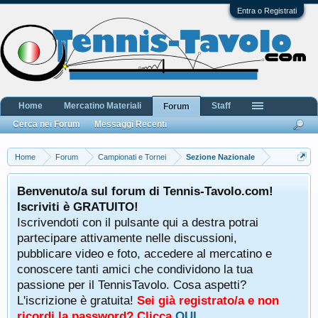
Entra o Registrati
Home
Mercatino Materiali
Staff
Forum
Cerca nei Forum
Messaggi Recenti
Home
Forum
Campionati e Tornei
Sezione Nazionale
Benvenuto/a sul forum di Tennis-Tavolo.com!
Iscriviti è GRATUITO!
Iscrivendoti con il pulsante qui a destra potrai
partecipare attivamente nelle discussioni,
pubblicare video e foto, accedere al mercatino e
conoscere tanti amici che condividono la tua
passione per il TennisTavolo. Cosa aspetti?
L'iscrizione è gratuita!
Sei già registrato/a e non
ricordi la password? Clicca
QUI
.