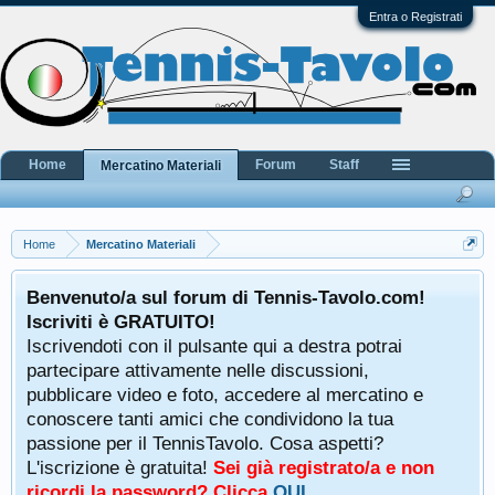
Entra o Registrati
Home
Forum
Staff
Mercatino Materiali
Home
Mercatino Materiali
Benvenuto/a sul forum di Tennis-Tavolo.com!
Iscriviti è GRATUITO!
Iscrivendoti con il pulsante qui a destra potrai
partecipare attivamente nelle discussioni,
pubblicare video e foto, accedere al mercatino e
conoscere tanti amici che condividono la tua
passione per il TennisTavolo. Cosa aspetti?
L'iscrizione è gratuita!
Sei già registrato/a e non
ricordi la password? Clicca
QUI
.