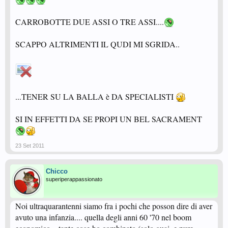
Da quel giorno iniziò a spiegarmi tutto sul vino, addirittura come mantenere
regolare la famosa "balla allegra" per tutto il giorno o come eseguire una
CARROBOTTE DUE ASSI O TRE ASSI....
corretta controballa...
SCAPPO ALTRIMENTI IL QUDI MI SGRIDA..
...TENER SU LA BALLA è DA SPECIALISTI
SI IN EFFETTI DA SE PROPI UN BEL SACRAMENT
23 Set 2011
Chicco
superiperappassionato
Noi ultraquarantenni siamo fra i pochi che posson dire di aver
avuto una infanzia.... quella degli anni 60 '70 nel boom