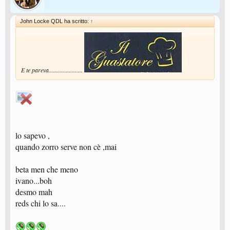
John Locke QDL ha scritto:
↑
E te pareva......................
lo sapevo ,
quando zorro serve non cè ,mai
beta men che meno
ivano...boh
desmo mah
reds chi lo sa....