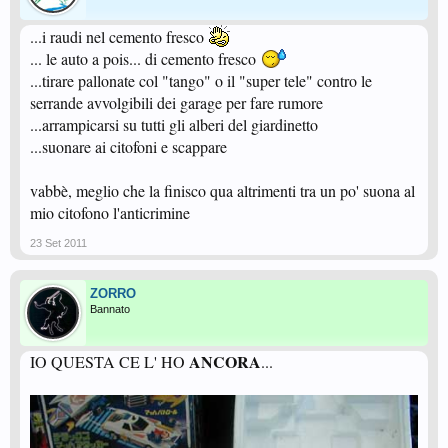
...i raudi nel cemento fresco
... le auto a pois... di cemento fresco
...tirare pallonate col "tango" o il "super tele" contro le
serrande avvolgibili dei garage per fare rumore
...arrampicarsi su tutti gli alberi del giardinetto
...suonare ai citofoni e scappare
vabbè, meglio che la finisco qua altrimenti tra un po' suona al
mio citofono l'anticrimine
23 Set 2011
ZORRO
Bannato
ANCORA
IO QUESTA CE L' HO
...