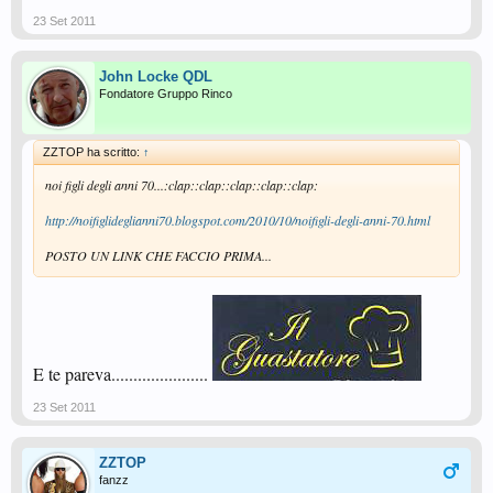
23 Set 2011
John Locke QDL
Fondatore Gruppo Rinco
ZZTOP ha scritto:
↑
noi figli degli anni 70...:clap::clap::clap::clap::clap:
http://noifiglideglianni70.blogspot.com/2010/10/noifigli-degli-anni-70.html
POSTO UN LINK CHE FACCIO PRIMA...
E te pareva......................
23 Set 2011
ZZTOP
fanzz