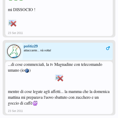
mi DISSOCIO !
23 Set 2011
politiz29
attaccante... nà volta!
...di cose commerciali, la tv Magnadine con telecomando
umano (io
)
mentre di cose legate agli affetti... la mamma che la domenica
mattina mi preparava l'uovo sbattuto con zucchero e un
goccio di caffè
23 Set 2011