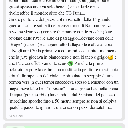
economico....tante cose ho combinato (solo guai, e pure
grossi spesso andava solo bene...) che a farle ora si
rivolterebbe il mondo: altro che TG l'una...
Girare per le vie del paese col moschetto della 1^ grande
guerra...,saltare sui tetti delle case a mo' di Batman (senza
nessuna sicurezza),cercare di centrare con le zucche (fatte
rotolare dalle rive) le auto di passaggio...deviare corsi delle
"Ruge" (ruscelli) e allagare tutto l'allagabile e altro ancora
...Negli anni 70 la prima tv a colori mi fece capire finalmente
che la juve giocava in bianconero e non bianco e grigio
e
che Pelè era effettivamente scuro
.Amche la prima
polaroid, e pure la cerbottana modificata per tirare missili aria
aria al dirimpettaio del viale... o simulare lo scoppio di una
bomba vera (a quei tempi succedeva spesso a Milano) con un
mega biove fatto ben "riposare" in una grossa bacinella piena
d'acqua (poi assorbita) lanciandola dal 5° piano del palazzo...
(macchine sporche fino a 50 metri) sempre se non si colpiva
qualche passante ignaro... ora ci sono i pezzi dei satelliti...
23 Set 2011