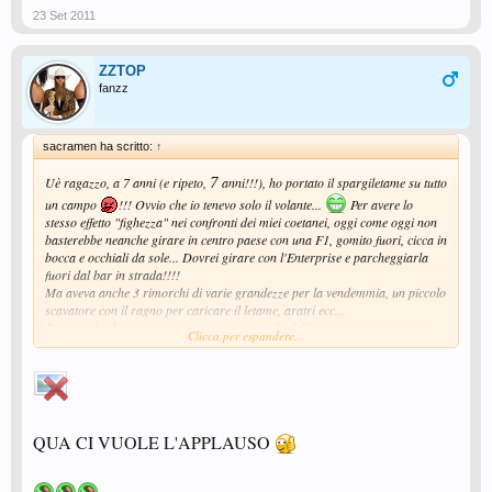
23 Set 2011
ZZTOP
fanzz
sacramen ha scritto:
↑
7
Uè ragazzo, a 7 anni (e ripeto,
anni!!!), ho portato il spargiletame su tutto
un campo
!!! Ovvio che io tenevo solo il volante...
Per avere lo
stesso effetto "fighezza" nei confronti dei miei coetanei, oggi come oggi non
basterebbe neanche girare in centro paese con una F1, gomito fuori, cicca in
bocca e occhiali da sole... Dovrei girare con l'Enterprise e parcheggiarla
fuori dal bar in strada!!!!
Ma aveva anche 3 rimorchi di varie grandezze per la vendemmia, un piccolo
scavatore con il ragno per caricare il letame, aratri ecc...
Peccato che il mio spirito avventuriero/suicida dell'epoca (per questo mi
Clicca per espandere...
dicevano che ero un Sacramento, per non bestemmiarmi dietro) mi faceva
scendere dal trattore saltando giù mentre era in movimento rischiando
sempre di finire arrotato...
Infatti mio nonno alla seconda volta che l'ho fatto non mi ha più voluto su
con lui...
Fu la fine... Iniziai ad annegare il dispiacere direttamente in cantina, visto
QUA CI VUOLE L'APPLAUSO
che vendono anche vino (non avevo niente da fare e mi annoiavo)... Prima
balla seria a 8 anni!!! E ricordo ancora la faccia di mio nonno che
sembrava volesse dirmi "Sei un disgraziato, ma almeno non sei astemio!!!".