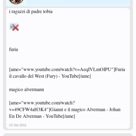
i ragazzi di padre tobia
furia
[ame="www.youtube.com/watch?v=AeqIVLmOIPU"]Furia
il cavallo del West (Fury) - YouTube[/ame]
magico alvermann
[ame="www.youtube.com/watch?
v=49CFW4aH3K4"]Gianni e il magico Alverman - Johan
En De Alverman - YouTube[/ame]
23 Set 2011