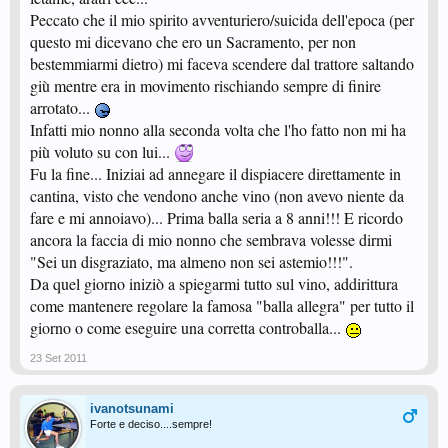
Peccato che il mio spirito avventuriero/suicida dell'epoca (per
questo mi dicevano che ero un Sacramento, per non
bestemmiarmi dietro) mi faceva scendere dal trattore saltando
giù mentre era in movimento rischiando sempre di finire
arrotato...
Infatti mio nonno alla seconda volta che l'ho fatto non mi ha
più voluto su con lui...
Fu la fine... Iniziai ad annegare il dispiacere direttamente in
cantina, visto che vendono anche vino (non avevo niente da
fare e mi annoiavo)... Prima balla seria a 8 anni!!! E ricordo
ancora la faccia di mio nonno che sembrava volesse dirmi
"Sei un disgraziato, ma almeno non sei astemio!!!".
Da quel giorno iniziò a spiegarmi tutto sul vino, addirittura
come mantenere regolare la famosa "balla allegra" per tutto il
giorno o come eseguire una corretta controballa...
23 Set 2011
ivanotsunami
Forte e deciso....sempre!