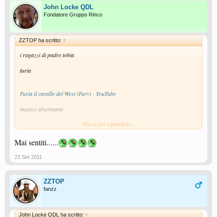
John Locke QDL
Fondatore Gruppo Rinco
ZZTOP ha scritto:
↑
i ragazzi di padre tobia
furia
Furia il cavallo del West (Fury) - YouTube
magico alvermann
Clicca per espandere...
Gianni e il magico Alverman - Johan En De Alverman - YouTube
Mai sentiti......
23 Set 2011
ZZTOP
fanzz
John Locke QDL ha scritto:
↑