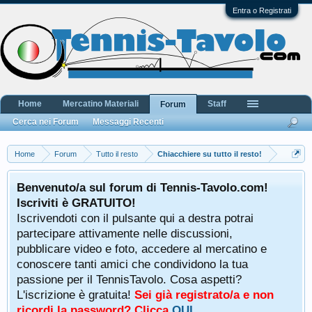
Entra o Registrati
Home
Mercatino Materiali
Staff
Forum
Cerca nei Forum
Messaggi Recenti
Home
Forum
Tutto il resto
Chiacchiere su tutto il resto!
Benvenuto/a sul forum di Tennis-Tavolo.com!
Iscriviti è GRATUITO!
Iscrivendoti con il pulsante qui a destra potrai
partecipare attivamente nelle discussioni,
pubblicare video e foto, accedere al mercatino e
conoscere tanti amici che condividono la tua
passione per il TennisTavolo. Cosa aspetti?
L'iscrizione è gratuita!
Sei già registrato/a e non
ricordi la password? Clicca
QUI
.