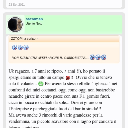
23 Set 2011
sacramen
Utente Noto
ZZTOP ha scritto:
↑
NON DIRMI CHE AVEVI ANCHE IL CARROBOTTE.....
Uè ragazzo, a 7 anni (e ripeto,
anni!!!), ho portato il
7
spargiletame su tutto un campo
!!! Ovvio che io tenevo
solo il volante...
Per avere lo stesso effetto "fighezza" nei
confronti dei miei coetanei, oggi come oggi non basterebbe
neanche girare in centro paese con una F1, gomito fuori,
cicca in bocca e occhiali da sole... Dovrei girare con
l'Enterprise e parcheggiarla fuori dal bar in strada!!!!
Ma aveva anche 3 rimorchi di varie grandezze per la
vendemmia, un piccolo scavatore con il ragno per caricare il
letame, aratri ecc...