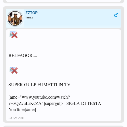
ZZTOP
fanzz
BELFAGOR....
SUPER GULP FUMETTI IN TV
[ame="www.youtube.com/watch?
v=zQZvuLrKcZA"]supergulp - SIGLA DI TESTA - -
YouTube[/ame]
23 Set 2011