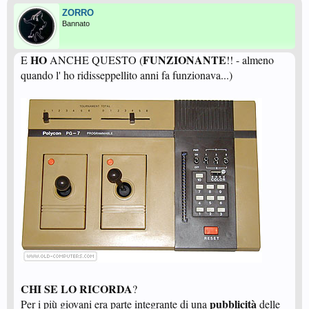
ZORRO
Bannato
HO
FUNZIONANTE
E
ANCHE QUESTO (
!! - almeno
quando l' ho ridisseppellito anni fa funzionava...)
CHI SE LO RICORDA
?
pubblicità
Per i più giovani era parte integrante di una
delle