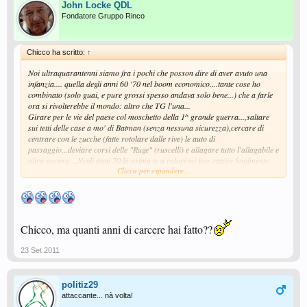
John Locke QDL
Fondatore Gruppo Rinco
Chicco ha scritto:
↑
Noi ultraquarantenni siamo fra i pochi che posson dire di aver avuto una
infanzia.... quella degli anni 60 '70 nel boom economico....tante cose ho
combinato (solo guai, e pure grossi spesso andava solo bene...) che a farle
ora si rivolterebbe il mondo: altro che TG l'una...
Girare per le vie del paese col moschetto della 1^ grande guerra...,saltare
sui tetti delle case a mo' di Batman (senza nessuna sicurezza),cercare di
centrare con le zucche (fatte rotolare dalle rive) le auto di
passaggio...deviare corsi delle "Ruge" (ruscelli) e allagare tutto l'allagabile e
altro ancora ...Negli anni 70 la prima tv a colori mi fece capire finalmente
Clicca per espandere...
che la juve giocava in bianconero e non bianco e grigio
e che Pelè era
effettivamente scuro
.Amche la prima polaroid, e pure la cerbottana
modificata per tirare missili aria aria al dirimpettaio del viale... o simulare
lo scoppio di una bomba vera (a quei tempi succedeva spesso a Milano) con
un mega biove fatto ben "riposare" in una grossa bacinella piena d'acqua
Chicco, ma quanti anni di carcere hai fatto??
(poi assorbita) lanciandola dal 5° piano del palazzo...(macchine sporche
fino a 50 metri) sempre se non si colpiva qualche passante ignaro... ora ci
sono i pezzi dei satelliti...
23 Set 2011
politiz29
attaccante... nà volta!