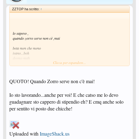
ZZTOP ha scritto:
↑
lo sapevo ,
quando zorro serve non cè ,mai
beta men che meno
ivano...boh
desmo mah
Clicca per espandere...
reds chi lo sa....
i DISSOCIO !
QUOTO! Quando Zorro serve non c'è mai!
Io sto lavorando...anche per voi! E che catso me lo devo
guadagnare sto cappero di stipendio eh? E cmq anche solo
per sentito vi posto due chicche!
Uploaded with
ImageShack.us