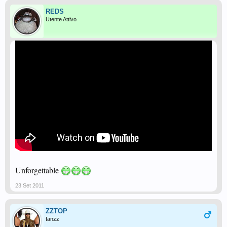
REDS
Utente Attivo
Unforgettable
23 Set 2011
ZZTOP
fanzz