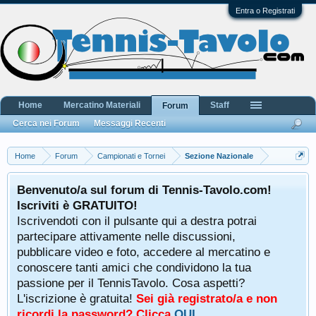
Entra o Registrati
Home
Mercatino Materiali
Staff
Forum
Cerca nei Forum
Messaggi Recenti
Home
Forum
Campionati e Tornei
Sezione Nazionale
Benvenuto/a sul forum di Tennis-Tavolo.com!
Iscriviti è GRATUITO!
Iscrivendoti con il pulsante qui a destra potrai
partecipare attivamente nelle discussioni,
pubblicare video e foto, accedere al mercatino e
conoscere tanti amici che condividono la tua
passione per il TennisTavolo. Cosa aspetti?
L'iscrizione è gratuita!
Sei già registrato/a e non
ricordi la password? Clicca
QUI
.