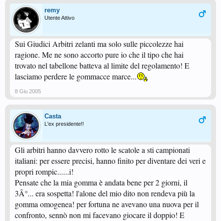
remy
Utente Attivo
Sui Giudici Arbitri zelanti ma solo sulle piccolezze hai
ragione. Me ne sono accorto pure io che il tipo che hai
trovato nel tabellone batteva al limite del regolamento! E
lasciamo perdere le gommacce marce...
8 Giu 2005
Casta
L'ex presidente!!
Gli arbitri hanno davvero rotto le scatole a sti campionati
italiani: per essere precisi, hanno finito per diventare dei veri e
propri rompic......i!
Pensate che la mia gomma è andata bene per 2 giorni, il
3Â°... era sospetta! l'alone del mio dito non rendeva più la
gomma omogenea! per fortuna ne avevano una nuova per il
confronto, sennò non mi facevano giocare il doppio! E