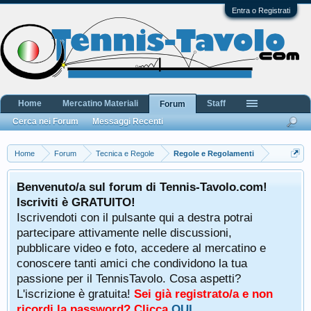
Entra o Registrati
Home
Mercatino Materiali
Staff
Forum
Cerca nei Forum
Messaggi Recenti
Home
Forum
Tecnica e Regole
Regole e Regolamenti
Benvenuto/a sul forum di Tennis-Tavolo.com!
Iscriviti è GRATUITO!
Iscrivendoti con il pulsante qui a destra potrai
partecipare attivamente nelle discussioni,
pubblicare video e foto, accedere al mercatino e
conoscere tanti amici che condividono la tua
passione per il TennisTavolo. Cosa aspetti?
L'iscrizione è gratuita!
Sei già registrato/a e non
ricordi la password? Clicca
QUI
.