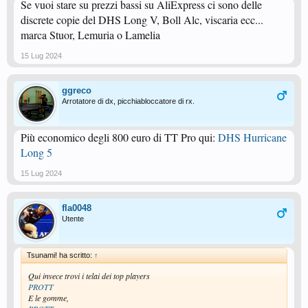
Se vuoi stare su prezzi bassi su AliExpress ci sono delle
discrete copie del DHS Long V, Boll Alc, viscaria ecc...
marca Stuor, Lemuria o Lamelia
15 Lug 2024
ggreco
Arrotatore di dx, picchiabloccatore di rx.
Più economico degli 800 euro di TT Pro qui:
DHS Hurricane
Long 5
15 Lug 2024
fla0048
Utente
Tsunami! ha scritto:
↑
Qui invece trovi i telai dei top players
PROTT
E le gomme,