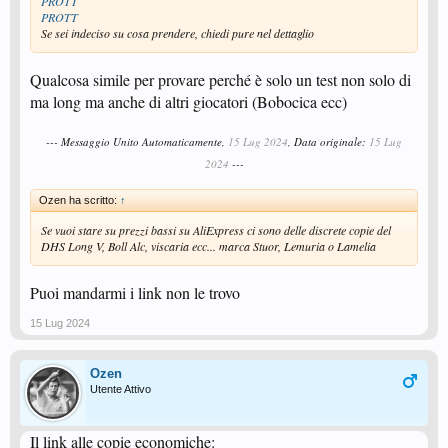
PROTT
PROTT
Se sei indeciso su cosa prendere, chiedi pure nel dettaglio
Qualcosa simile per provare perché è solo un test non solo di
ma long ma anche di altri giocatori (Bobocica ecc)
--- Messaggio Unito Automaticamente,
15 Lug 2024
, Data originale:
15 Lug
2024
---
Ozen ha scritto:
↑
Se vuoi stare su prezzi bassi su AliExpress ci sono delle discrete copie del
DHS Long V, Boll Alc, viscaria ecc... marca Stuor, Lemuria o Lamelia
Puoi mandarmi i link non le trovo
15 Lug 2024
Ozen
Utente Attivo
Il link alle copie economiche: