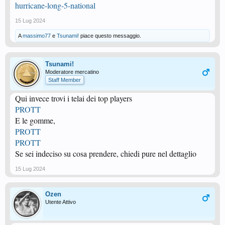
hurricane-long-5-national
15 Lug 2024
A
massimo77
e
Tsunami!
piace questo messaggio.
Tsunami!
Moderatore mercatino
Staff Member
Qui invece trovi i telai dei top players
PROTT
E le gomme,
PROTT
PROTT
Se sei indeciso su cosa prendere, chiedi pure nel dettaglio
15 Lug 2024
Ozen
Utente Attivo