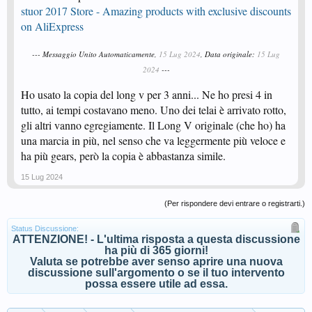
stuor 2017 Store - Amazing products with exclusive discounts
on AliExpress
--- Messaggio Unito Automaticamente,
15 Lug 2024
, Data originale:
15 Lug
2024
---
Ho usato la copia del long v per 3 anni... Ne ho presi 4 in
tutto, ai tempi costavano meno. Uno dei telai è arrivato rotto,
gli altri vanno egregiamente. Il Long V originale (che ho) ha
una marcia in più, nel senso che va leggermente più veloce e
ha più gears, però la copia è abbastanza simile.
15 Lug 2024
(Per rispondere devi entrare o registrarti.)
Status Discussione:
ATTENZIONE! - L'ultima risposta a questa discussione
ha più di 365 giorni!
Valuta se potrebbe aver senso aprire una nuova
discussione sull'argomento o se il tuo intervento
possa essere utile ad essa.