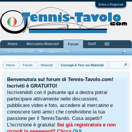
Entra o Registrati
Home
Mercatino Materiali
Staff
Forum
Cerca nei Forum
Messaggi Recenti
Home
Forum
Materiali
Consigli & Test sui Materiali
Benvenuto/a sul forum di Tennis-Tavolo.com!
Iscriviti è GRATUITO!
Iscrivendoti con il pulsante qui a destra potrai
partecipare attivamente nelle discussioni,
pubblicare video e foto, accedere al mercatino e
conoscere tanti amici che condividono la tua
passione per il TennisTavolo. Cosa aspetti?
L'iscrizione è gratuita!
Sei già registrato/a e non
ricordi la password? Clicca
QUI
.