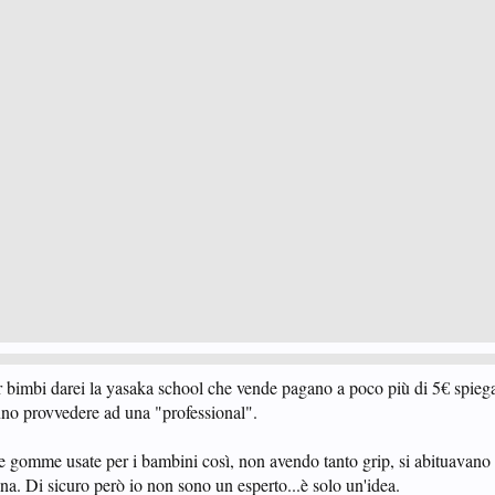
r bimbi darei la yasaka school che vende pagano a poco più di 5€ spiega
nno provvedere ad una "professional".
e gomme usate per i bambini così, non avendo tanto grip, si abituavano a
lina. Di sicuro però io non sono un esperto...è solo un'idea.