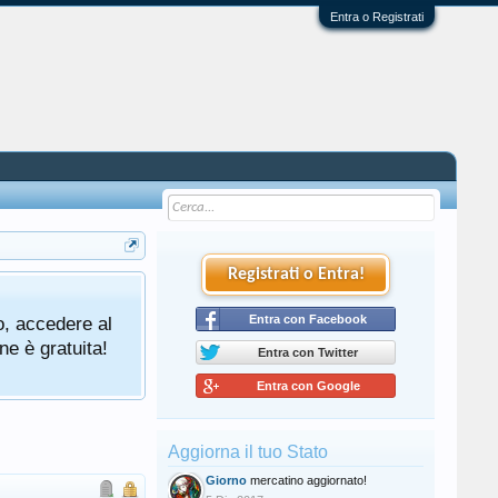
Entra o Registrati
Registrati o Entra!
o, accedere al
Entra con Facebook
ne è gratuita!
Entra con Twitter
Entra con Google
Aggiorna il tuo Stato
Giorno
mercatino aggiornato!