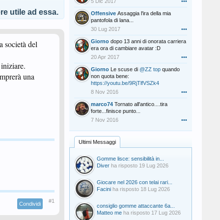
5 Dic 2017
•••
e utile ad essa.
Offensive
Assaggia l'ira della mia
pantofola di lana...
30 Lug 2017
•••
Giorno
dopo 13 anni di onorata carriera
a società del
era ora di cambiare avatar :D
20 Apr 2017
•••
iniziare.
Giorno
Le scuse di
@ZZ top
quando
omprerà una
non quota bene:
https://youtu.be/9RjTlfVSZk4
8 Nov 2016
•••
marco74
Tornato all'antico....tira
forte...finisce punto...
7 Nov 2016
•••
Ultimi Messaggi
Gomme lisce: sensibilità in...
Diver
ha risposto
19 Lug 2026
Giocare nel 2026 con telai rari...
Facini
ha risposto
18 Lug 2026
#1
Condividi
consiglio gomme attaccante 6a...
Matteo me
ha risposto
17 Lug 2026