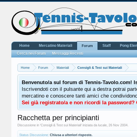
Home
Mercatino Materiali
Staff
Pong Ele
Forum
Cerca nei Forum
Messaggi Recenti
Home
Forum
Materiali
Consigli & Test sui Materiali
Benvenuto/a sul forum di Tennis-Tavolo.com! I
Iscrivendoti con il pulsante qui a destra potrai par
mercatino e conoscere tanti amici che condividono l
Sei già registrato/a e non ricordi la password?
Racchetta per principianti
Discussione in '
Consigli & Test sui Materiali
' iniziata da
lucale
,
26 Nov 2004
.
Status Discussione:
Chiusa a ulteriori risposte.