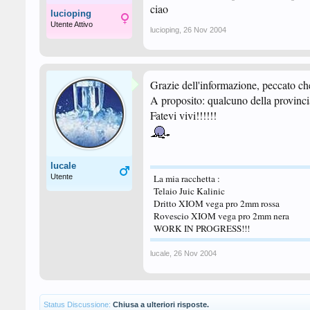
ciao
lucioping
Utente Attivo
lucioping
,
26 Nov 2004
Grazie dell'informazione, peccato che
A proposito: qualcuno della provinc
Fatevi vivi!!!!!!
lucale
Utente
La mia racchetta :
Telaio Juic Kalinic
Dritto XIOM vega pro 2mm rossa
Rovescio XIOM vega pro 2mm nera
WORK IN PROGRESS!!!
lucale
,
26 Nov 2004
Status Discussione:
Chiusa a ulteriori risposte.