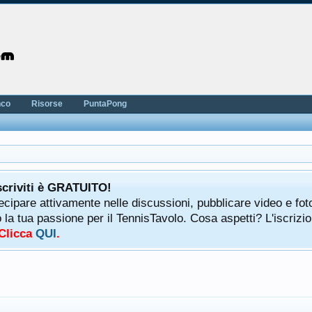
nco
Risorse
PuntaPong
scriviti è GRATUITO!
tecipare attivamente nelle discussioni, pubblicare video e fot
a tua passione per il TennisTavolo. Cosa aspetti? L'iscrizio
 Clicca
QUI
.