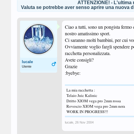
ATTENZIONE! - L'ultima r
Valuta se potrebbe aver senso aprire una nuova di
Ciao a tutti, sono un pongista fermo 
nostro amatissimo sport.
Ci saranno molti bambini, per cui vor
Ovviamente voglio fargli spendere p
racchetta personalizzata.
Avete consigli?
lucale
Grazie
Utente
:byebye:
La mia racchetta :
Telaio Juic Kalinic
Dritto XIOM vega pro 2mm rossa
Rovescio XIOM vega pro 2mm nera
WORK IN PROGRESS!!!
lucale
,
26 Nov 2004