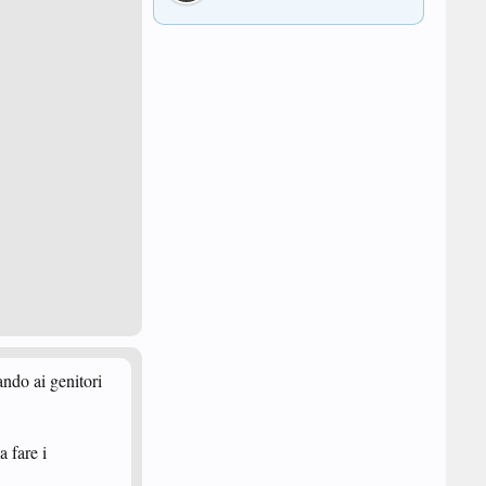
ndo ai genitori
 fare i