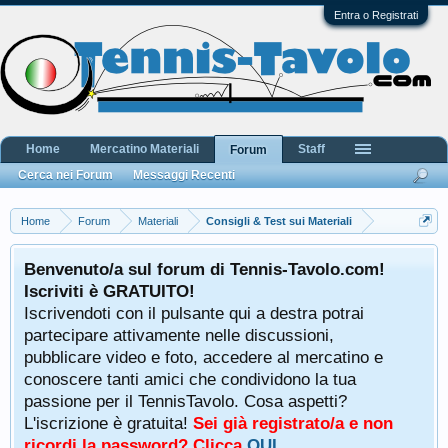
Entra o Registrati
Home
Mercatino Materiali
Staff
Forum
Cerca nei Forum
Messaggi Recenti
Home
Forum
Materiali
Consigli & Test sui Materiali
Benvenuto/a sul forum di Tennis-Tavolo.com!
Iscriviti è GRATUITO!
Iscrivendoti con il pulsante qui a destra potrai
partecipare attivamente nelle discussioni,
pubblicare video e foto, accedere al mercatino e
conoscere tanti amici che condividono la tua
passione per il TennisTavolo. Cosa aspetti?
L'iscrizione è gratuita!
Sei già registrato/a e non
ricordi la password? Clicca
QUI
.