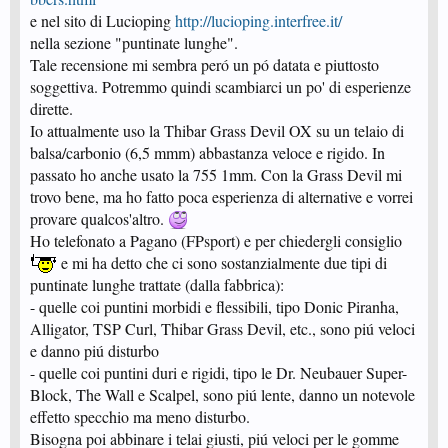
e nel sito di Lucioping
http://lucioping.interfree.it/
nella sezione "puntinate lunghe".
Tale recensione mi sembra peró un pó datata e piuttosto
soggettiva. Potremmo quindi scambiarci un po' di esperienze
dirette.
Io attualmente uso la Thibar Grass Devil OX su un telaio di
balsa/carbonio (6,5 mmm) abbastanza veloce e rigido. In
passato ho anche usato la 755 1mm. Con la Grass Devil mi
trovo bene, ma ho fatto poca esperienza di alternative e vorrei
provare qualcos'altro.
Ho telefonato a Pagano (FPsport) e per chiedergli consiglio
e mi ha detto che ci sono sostanzialmente due tipi di
puntinate lunghe trattate (dalla fabbrica):
- quelle coi puntini morbidi e flessibili, tipo Donic Piranha,
Alligator, TSP Curl, Thibar Grass Devil, etc., sono piú veloci
e danno piú disturbo
- quelle coi puntini duri e rigidi, tipo le Dr. Neubauer Super-
Block, The Wall e Scalpel, sono piú lente, danno un notevole
effetto specchio ma meno disturbo.
Bisogna poi abbinare i telai giusti, piú veloci per le gomme