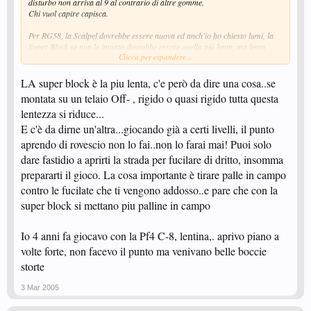
disturbo non arriva al 9 al contrario di altre gomme.
Chi vuol capire capisca.
Per RG58, la Scalpel dovrebbe essere nuova ed anch'io ho chiesto lumi, la
Super Block se non le inverto dovrebbe essere quella più lenta, ma lenta
Clicca per espandere...
veramente, il blocco viene tagliato ma non si può spingere un granchè perchè
l'avversario ha sempre il tempo di tirare (naturalmente dipende dal livello di
gioco). La The Wall è più veloce e meno fastidiosa ma si può aprire.
LA super block è la piu lenta, c'e però da dire una cosa..se
montata su un telaio Off- , rigido o quasi rigido tutta questa
Per Lucioping, l'idea è buona, appena ci faccio un salto ti dirò qualcosa
lentezza si riduce...
E c'è da dirne un'altra...giocando già a certi livelli, il punto
aprendo di rovescio non lo fai..non lo farai mai! Puoi solo
dare fastidio a aprirti la strada per fucilare di dritto, insomma
prepararti il gioco. La cosa importante è tirare palle in campo
contro le fucilate che ti vengono addosso..e pare che con la
super block si mettano piu palline in campo
Io 4 anni fa giocavo con la Pf4 C-8, lentina,. aprivo piano a
volte forte, non facevo il punto ma venivano belle boccie
storte
3 Mar 2005