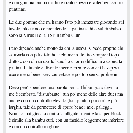
e con gomma piuma ma ho giocato spesso e volentieri contro
puntinari.
Le due gomme che mi hanno fatto più incazzare giocando sul
tavolo, bloccando e prendendo la pallina subito sul rimbalzo
sono la Virus II e la TSP Bambu Culr.
Però dipende anche molto da chi la usava, si vede proprio chi
sa usarla con più distrubo e chi meno. Io tiro sempre il top di
dritto e con chi sa usarle bene ho enormi difficoltà a capire la
pallina fluttuante e divento incerto mentre con chi la sapeva
usare meno bene, servizio veloce e poi top senza problemi.
Devo però spendere una parola per la Thibar grass devil: a
me è sembrata "disturbante" (un po' meno delle altre due) ma
anche con un controllo elevato (ha i puntini più corti e più
larghi), tale da permettere di aprire bene i miei palleggi.
Non ho mai giocato contro la alligator mentre la super block
è simile alla bambu curl, con un fastidio leggermente inferiore
e con un controllo migliore.