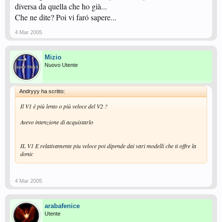
diversa da quella che ho già...
Che ne dite? Poi vi faró sapere...
4 Mar 2005
Mizio
Nuovo Utente
Andryyy ha scritto:
Il V1 è più lento o più veloce del V2 ?
Avevo intenzione di acquistarlo
IL V1 E relativamente piu veloce poi dipende dai vari modelli che ti offre la
donic
4 Mar 2005
arabafenice
Utente