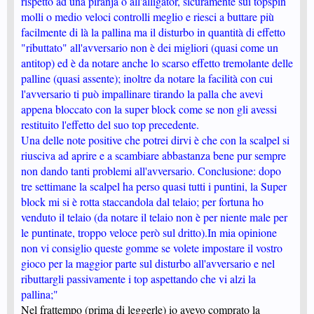
rispetto ad una piranja o all'alligator, sicuramente sui topspin
molli o medio veloci controlli meglio e riesci a buttare più
facilmente di là la pallina ma il disturbo in quantità di effetto
"ributtato" all'avversario non è dei migliori (quasi come un
antitop) ed è da notare anche lo scarso effetto tremolante delle
palline (quasi assente); inoltre da notare la facilità con cui
l'avversario ti può impallinare tirando la palla che avevi
appena bloccato con la super block come se non gli avessi
restituito l'effetto del suo top precedente.
Una delle note positive che potrei dirvi è che con la scalpel si
riusciva ad aprire e a scambiare abbastanza bene pur sempre
non dando tanti problemi all'avversario. Conclusione: dopo
tre settimane la scalpel ha perso quasi tutti i puntini, la Super
block mi si è rotta staccandola dal telaio; per fortuna ho
venduto il telaio (da notare il telaio non è per niente male per
le puntinate, troppo veloce però sul dritto).In mia opinione
non vi consiglio queste gomme se volete impostare il vostro
gioco per la maggior parte sul disturbo all'avversario e nel
ributtargli passivamente i top aspettando che vi alzi la
pallina;"
Nel frattempo (prima di leggerle) io avevo comprato la