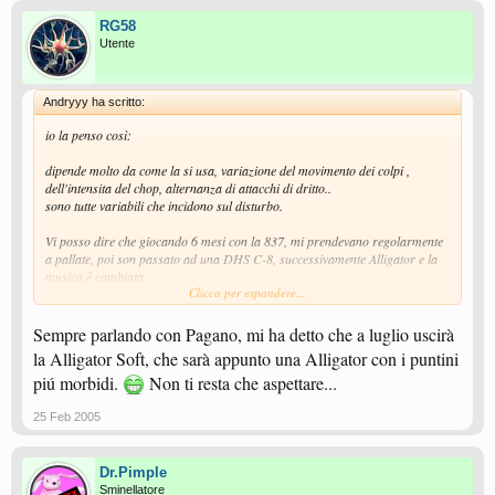
RG58
Utente
Andryyy ha scritto:
io la penso così:
dipende molto da come la si usa, variazione del movimento dei colpi ,
dell'intensita del chop, alternanza di attacchi di dritto..
sono tutte variabili che incidono sul disturbo.
Vi posso dire che giocando 6 mesi con la 837, mi prendevano regolarmente
a pallate, poi son passato ad una DHS C-8, successivamente Alligator e la
musica è cambiata.
Clicca per espandere...
Credo che l'Alligator sarebbe perfetta con i puntini leggermente piu morbidi
Sempre parlando con Pagano, mi ha detto che a luglio uscirà
la Alligator Soft, che sarà appunto una Alligator con i puntini
piú morbidi.
Non ti resta che aspettare...
25 Feb 2005
Dr.Pimple
Sminellatore