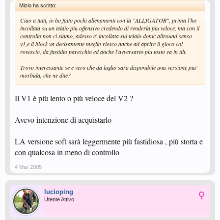
Mizio ha scritto:
Ciao a tutti, io ho fatto pochi allenamenti con la "ALLIGATOR", prima l'ho
incollata su un telaio piu offensivo credendo di renderla piu veloce, ma con il
controllo non ci siamo, adesso e' incollata sul telaio donic allround senso
v1,e il block va decisamente meglio riesco anche ad aprire il gioco col
rovescio, da fastidio parecchio ed anche l'avversario piu tosto va in tilt.
Trovo interessante se e vero che da luglio sara disponibile una versione piu'
morbida, che ne dite?
Il V1 è più lento o più veloce del V2 ?
Avevo intenzione di acquistarlo
LA versione soft sarà leggermente più fastidiosa , più storta e
con qualcosa in meno di controllo
4 Mar 2005
lucioping
Utente Attivo