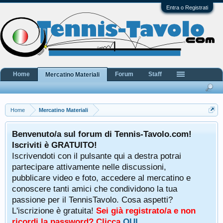
Entra o Registrati
Home
Forum
Staff
Mercatino Materiali
Home
Mercatino Materiali
Benvenuto/a sul forum di Tennis-Tavolo.com!
Iscriviti è GRATUITO!
Iscrivendoti con il pulsante qui a destra potrai
partecipare attivamente nelle discussioni,
pubblicare video e foto, accedere al mercatino e
conoscere tanti amici che condividono la tua
passione per il TennisTavolo. Cosa aspetti?
L'iscrizione è gratuita!
Sei già registrato/a e non
ricordi la password? Clicca
QUI
.