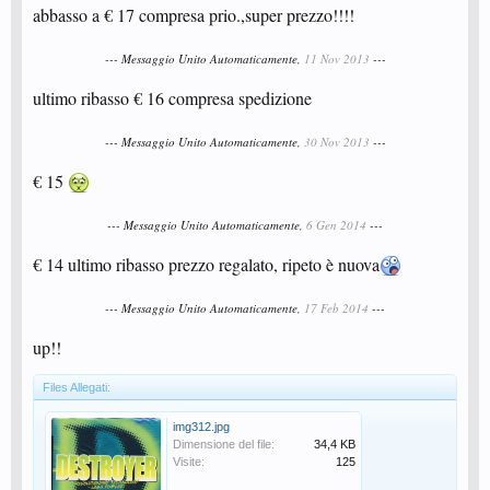
abbasso a € 17 compresa prio.,super prezzo!!!!
--- Messaggio Unito Automaticamente,
11 Nov 2013
---
ultimo ribasso € 16 compresa spedizione
--- Messaggio Unito Automaticamente,
30 Nov 2013
---
€ 15
--- Messaggio Unito Automaticamente,
6 Gen 2014
---
€ 14 ultimo ribasso prezzo regalato, ripeto è nuova
--- Messaggio Unito Automaticamente,
17 Feb 2014
---
up!!
Files Allegati:
img312.jpg
Dimensione del file:
34,4 KB
Visite:
125