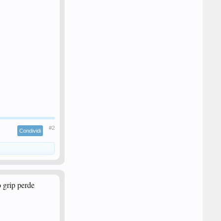
#2
Condividi
 grip perde