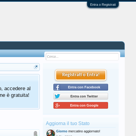
Entra o Registrati
Registrati o Entra!
o, accedere al
Entra con Facebook
ne è gratuita!
Entra con Twitter
Entra con Google
Aggiorna il tuo Stato
Giorno
mercatino aggiornato!