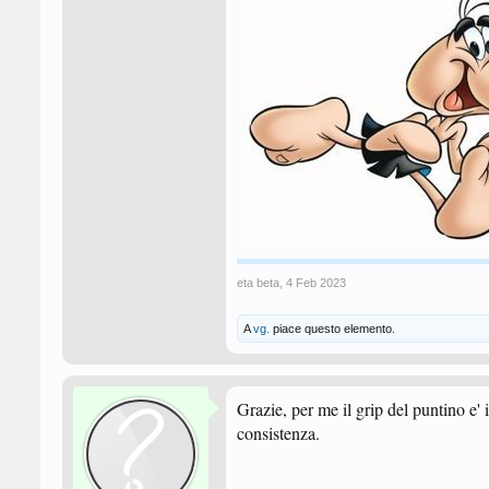
eta beta
,
4 Feb 2023
A
vg.
piace questo elemento.
Grazie, per me il grip del puntino e
consistenza.