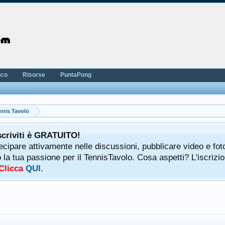
nco
Risorse
PuntaPong
nnis Tavolo
scriviti è GRATUITO!
tecipare attivamente nelle discussioni, pubblicare video e fot
a tua passione per il TennisTavolo. Cosa aspetti? L'iscrizio
 Clicca
QUI
.