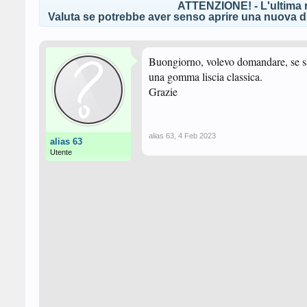
ATTENZIONE! - L'ultima r
Valuta se potrebbe aver senso aprire una nuova di
Buongiorno, volevo domandare, se sape
una gomma liscia classica.
Grazie
alias 63
,
4 Feb 2023
alias 63
Utente