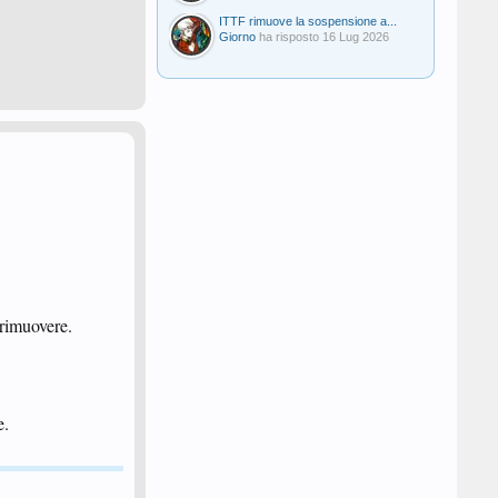
ITTF rimuove la sospensione a...
Giorno
ha risposto
16 Lug 2026
 rimuovere.
e.