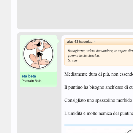
alias 63 ha scritto:
↑
Buongiorno, volevo domandare, se sapete dirmi 
gomma liscia classica.
Grazie
Mediamente dura di più, non essendo 
eta beta
Pnaftalin Balls
Il puntino ha bisogno anch'esso di cu
Consigliato uno spazzolino morbido pe
L'umidità è molto nemica del puntino 