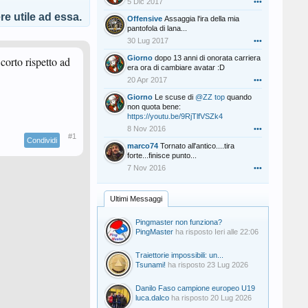
5 Dic 2017
•••
e utile ad essa.
Offensive
Assaggia l'ira della mia
pantofola di lana...
30 Lug 2017
•••
Giorno
dopo 13 anni di onorata carriera
corto rispetto ad
era ora di cambiare avatar :D
20 Apr 2017
•••
Giorno
Le scuse di
@ZZ top
quando
non quota bene:
https://youtu.be/9RjTlfVSZk4
8 Nov 2016
•••
#1
Condividi
marco74
Tornato all'antico....tira
forte...finisce punto...
7 Nov 2016
•••
Ultimi Messaggi
Pingmaster non funziona?
PingMaster
ha risposto
Ieri alle 22:06
Traiettorie impossibili: un...
Tsunami!
ha risposto
23 Lug 2026
Danilo Faso campione europeo U19
luca.dalco
ha risposto
20 Lug 2026