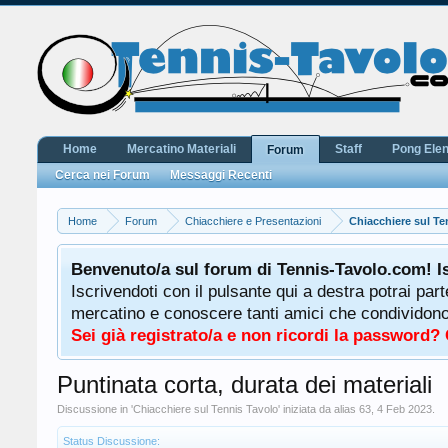
Home
Mercatino Materiali
Staff
Pong Ele
Forum
Cerca nei Forum
Messaggi Recenti
Home
Forum
Chiacchiere e Presentazioni
Chiacchiere sul Te
Benvenuto/a sul forum di Tennis-Tavolo.com! I
Iscrivendoti con il pulsante qui a destra potrai par
mercatino e conoscere tanti amici che condividono l
Sei già registrato/a e non ricordi la password?
Puntinata corta, durata dei materiali
Discussione in '
Chiacchiere sul Tennis Tavolo
' iniziata da
alias 63
,
4 Feb 2023
.
Status Discussione: