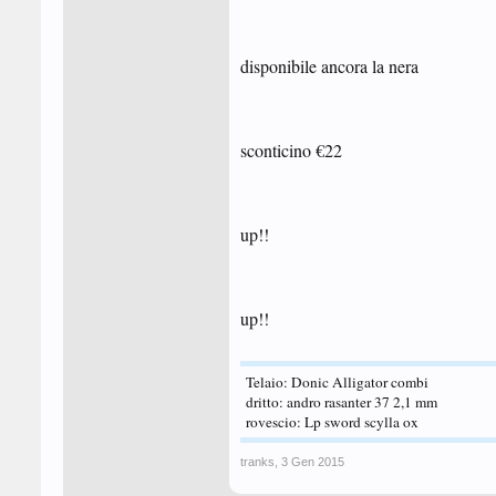
disponibile ancora la nera
sconticino €22
up!!
up!!
Telaio: Donic Alligator combi
dritto: andro rasanter 37 2,1 mm
rovescio: Lp sword scylla ox
tranks
,
3 Gen 2015