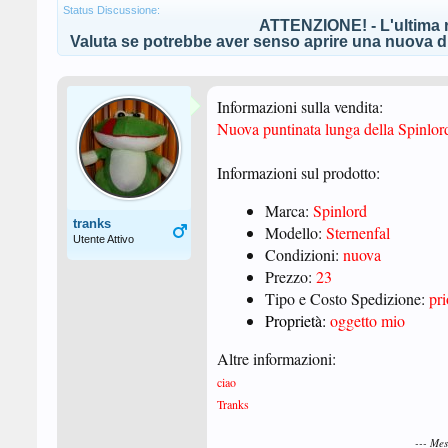
Status Discussione:
ATTENZIONE! - L'ultima r
Valuta se potrebbe aver senso aprire una nuova di
Informazioni sulla vendita:
Nuova puntinata lunga della Spinlor
Informazioni sul prodotto:
Marca:
Spinlord
tranks
Modello:
Sternenfal
Utente Attivo
Condizioni:
nuova
Prezzo:
23
Tipo e Costo Spedizione:
pr
Proprietà:
oggetto mio
Altre informazioni:
ciao
Tranks
--- Me