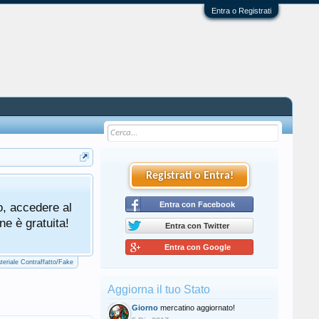
Entra o Registrati
Registrati o Entra!
Tutti gli utenti che partecipano al mercat
o, accedere al
cliccando qui di seguito:
Entra con Facebook
Regolamento Me
ne è gratuita!
Entra con Twitter
Entra con Google
teriale Contraffatto/Fake
Aggiorna il tuo Stato
Giorno
mercatino aggiornato!