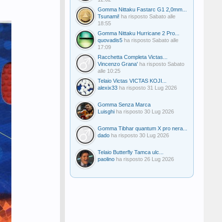
Gomma Nittaku Fastarc G1 2,0mm...
Tsunami!
ha risposto
Sabato alle
18:55
Gomma Nittaku Hurricane 2 Pro...
quovadis5
ha risposto
Sabato alle
17:09
Racchetta Completa Victas...
Vincenzo Grana'
ha risposto
Sabato
alle 10:25
Telaio Victas VICTAS KOJI...
alexix33
ha risposto
31 Lug 2026
Gomma Senza Marca
Luisghi
ha risposto
30 Lug 2026
Gomma Tibhar quantum X pro nera...
dado
ha risposto
30 Lug 2026
Telaio Butterfly Tamca ulc...
paolino
ha risposto
26 Lug 2026