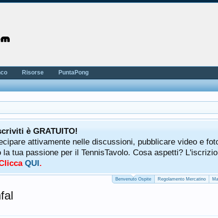
nco
Risorse
PuntaPong
scriviti è GRATUITO!
tecipare attivamente nelle discussioni, pubblicare video e fot
a tua passione per il TennisTavolo. Cosa aspetti? L'iscrizio
 Clicca
QUI
.
Benvenuto Ospite
Regolamento Mercatino
Ma
fal