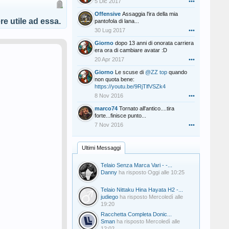
5 Dic 2017
•••
Offensive
Assaggia l'ira della mia
e utile ad essa.
pantofola di lana...
30 Lug 2017
•••
Giorno
dopo 13 anni di onorata carriera
era ora di cambiare avatar :D
20 Apr 2017
•••
Giorno
Le scuse di
@ZZ top
quando
non quota bene:
https://youtu.be/9RjTlfVSZk4
8 Nov 2016
•••
marco74
Tornato all'antico....tira
forte...finisce punto...
7 Nov 2016
•••
Ultimi Messaggi
Telaio Senza Marca Vari - -...
Danny
ha risposto
Oggi alle 10:25
Telaio Nittaku Hina Hayata H2 -...
judiego
ha risposto
Mercoledì alle
19:20
Racchetta Completa Donic...
Sman
ha risposto
Mercoledì alle
12:02