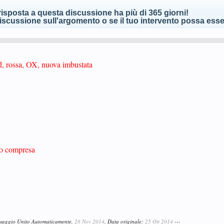
isposta a questa discussione ha più di 365 giorni!
scussione sull'argomento o se il tuo intervento possa esser
d, rossa, OX, nuova imbustata
io compresa
ssaggio Unito Automaticamente,
28 Nov 2014
, Data originale:
25 Ott 2014
---