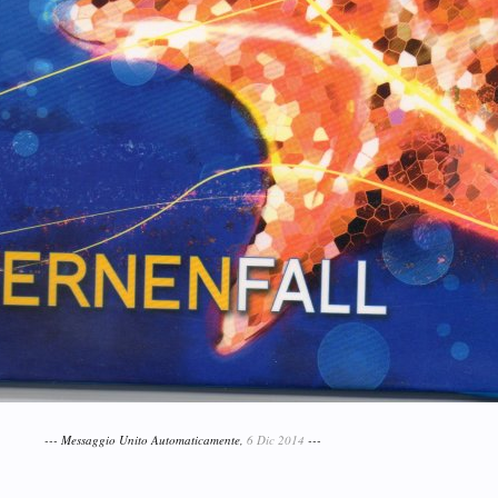
--- Messaggio Unito Automaticamente,
6 Dic 2014
---