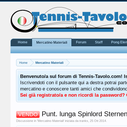
Home
Forum
Staff
Pong Ele
Mercatino Materiali
Home
Mercatino Materiali
potrà
Benvenuto/a sul forum di Tennis-Tavolo.com! I
uale
Iscrivendoti con il pulsante qui a destra potrai par
 ha a
mercatino e conoscere tanti amici che condividono l
Sei già registrato/a e non ricordi la password?
Punt. lunga Spinlord Sternen
VENDO
Discussione in '
Mercatino Materiali
' iniziata da
tranks
,
25 Ott 2014
.