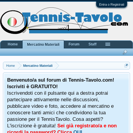
Entra o Registrati
Home
Forum
Staff
Mercatino Materiali
Home
Mercatino Materiali
Benvenuto/a sul forum di Tennis-Tavolo.com!
Iscriviti è GRATUITO!
Iscrivendoti con il pulsante qui a destra potrai
partecipare attivamente nelle discussioni,
pubblicare video e foto, accedere al mercatino e
conoscere tanti amici che condividono la tua
passione per il TennisTavolo. Cosa aspetti?
L'iscrizione è gratuita!
Sei già registrato/a e non
ricordi la password? Clicca
QUI
.