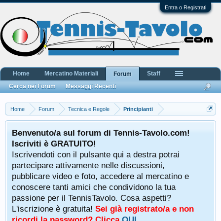
Entra o Registrati
Home
Mercatino Materiali
Staff
Forum
Cerca nei Forum
Messaggi Recenti
Home
Forum
Tecnica e Regole
Principianti
Benvenuto/a sul forum di Tennis-Tavolo.com!
Iscriviti è GRATUITO!
Iscrivendoti con il pulsante qui a destra potrai
partecipare attivamente nelle discussioni,
pubblicare video e foto, accedere al mercatino e
conoscere tanti amici che condividono la tua
passione per il TennisTavolo. Cosa aspetti?
L'iscrizione è gratuita!
Sei già registrato/a e non
ricordi la password? Clicca
QUI
.