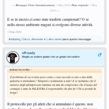
--- Messaggio Unito Automaticamente,
1 Mag 2020
, Data originale:
1 Mag
2020
---
E se in mezzo.ci.sono state trasferte campionati? O se
nello.stesso ambiente magari si.svolgono diverse attività.
1 Mag 2020
A
lolloping
,
Chicco
,
Alexander
e
1 altro utente
piace questo messaggio.
off-ready
Meglio un sedere gelato che un gelato nel sedere
andras ha scritto:
↑
Il problema di cui si tiene poco conto e cosa succede se uno o due della
palestra si ammalano? Tamponi e isolamento a tutti? E se mettiamo che il
numero degli atleti/persone infettate sia tale da comprovare che il luogo del
contagio è stato la PALESTRA il responsabile che fine fa? Chi si prende la
briga?
Il protocollo per gli atleti che si ammalano è questo, non