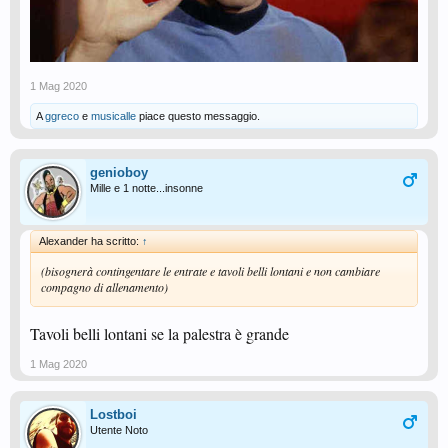
1 Mag 2020
A
ggreco
e
musicalle
piace questo messaggio.
genioboy
Mille e 1 notte...insonne
Alexander ha scritto:
↑
(bisognerà contingentare le entrate e tavoli belli lontani e non cambiare
compagno di allenamento)
Tavoli belli lontani se la palestra è grande
1 Mag 2020
Lostboi
Utente Noto