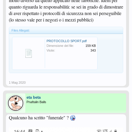
molto diverso da quello applicato nelle fabbriche. Idem per
quanto riguarda le responsabilità: se sei in grado di dimostrare
di aver rispettato i protocolli di sicurezza non sei perseguibile
(lo stesso vale per i negozi o i mezzi pubblici)
Files Allegati:
PROTOCOLLO SPORT.pdf
Dimensione del file:
159 KB
Visite:
343
1 Mag 2020
eta beta
Pnaftalin Balls
Qualcuno ha scritto "funerale" ?