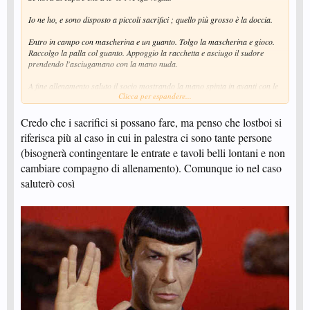
Io ne ho, e sono disposto a piccoli sacrifici ; quello più grosso è la doccia.
Entro in campo con mascherina e un guanto. Tolgo la mascherina e gioco.
Raccolgo la palla col guanto. Appoggio la racchetta e asciugo il sudore
prendendo l'asciugamano con la mano nuda.
A fine allenamento saluto il socio mostrando la mano spinta in avanti con le
Clicca per espandere...
dita aperte "gimme (a virtual) five!".
Credo che i sacrifici si possano fare, ma penso che lostboi si
riferisca più al caso in cui in palestra ci sono tante persone
(bisognerà contingentare le entrate e tavoli belli lontani e non
cambiare compagno di allenamento). Comunque io nel caso
saluterò così