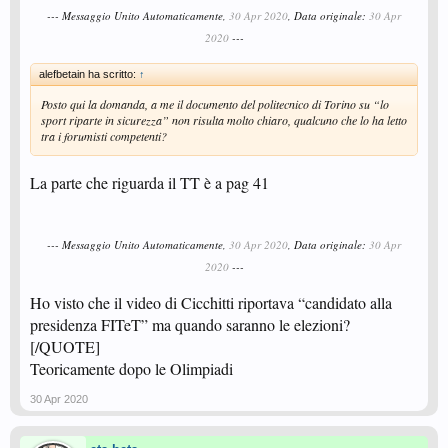
--- Messaggio Unito Automaticamente,
30 Apr 2020
, Data originale:
30 Apr
2020
---
alefbetain ha scritto:
↑
Posto qui la domanda, a me il documento del politecnico di Torino su “lo
sport riparte in sicurezza” non risulta molto chiaro, qualcuno che lo ha letto
tra i forumisti competenti?
La parte che riguarda il TT è a pag 41
--- Messaggio Unito Automaticamente,
30 Apr 2020
, Data originale:
30 Apr
2020
---
Ho visto che il video di Cicchitti riportava “candidato alla
presidenza FITeT” ma quando saranno le elezioni?
[/QUOTE]
Teoricamente dopo le Olimpiadi
30 Apr 2020