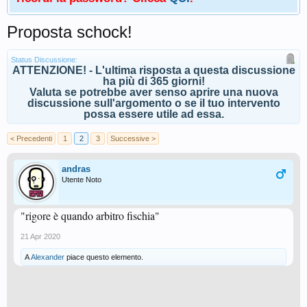
Proposta schock!
Status Discussione:
ATTENZIONE! - L'ultima risposta a questa discussione
ha più di 365 giorni!
Valuta se potrebbe aver senso aprire una nuova
discussione sull'argomento o se il tuo intervento
possa essere utile ad essa.
< Precedenti
1
2
3
Successive >
andras
Utente Noto
"rigore è quando arbitro fischia"
21 Apr 2020
A
Alexander
piace questo elemento.