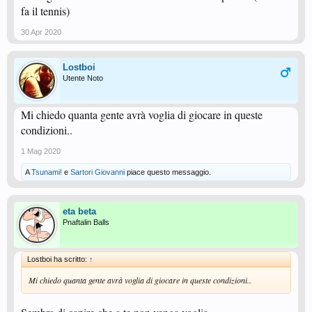
- limite al numero di persone presenti nella palestra in conformità con le
fa il tennis)
normative
- niente doppi
30 Apr 2020
- distanziamento tra giocatori, arbitri e addetti vari
Lostboi
Utente Noto
Mi chiedo quanta gente avrà voglia di giocare in queste
condizioni..
1 Mag 2020
A
Tsunami!
e
Sartori Giovanni
piace questo messaggio.
eta beta
Pnaftalin Balls
Lostboi ha scritto:
↑
Mi chiedo quanta gente avrà voglia di giocare in queste condizioni..