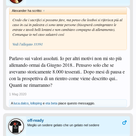
Alexander ha scritto:
↑
Credo che i sacrifici si possano fare, ma penso che lostboi si riferisca più al
caso in cui in palestra ci sono tante persone (bisognerà contingentare le
entrate e tavoli belli lontani e non cambiare compagno di allenamento).
Comunque io nel caso saluterò così
Vedi l'allegato 33391
Parlavo sui valori assoluti. Io per altri motivi non mi sto più
allenando ormai da Giugno 2018.. Pensavo solo che se
avevamo storicamente 8.000 tesserati.. Dopo mesi di pausa e
con la prospettiva di un rientro come viene descritto qui..
Quanti ne rimarranno?
1 Mag 2020
A
luca.dalco
,
lolloping
e
eta beta
piace questo messaggio.
off-ready
Meglio un sedere gelato che un gelato nel sedere