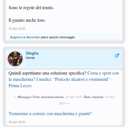
Sono le regole del tennis.
Il guanto anche loro.
29 Apr 2020
A
ggreco
e
Alexander
piace questo messaggio.
Sfoglia
Utente
Quindi aspettiamo una soluzione specifica?
Corsa e sport con
la mascherina? I medici: “Pericolo alcalosi e svenimenti” -
Prima Lecco
--- Messaggio Unito Automaticamente,
30 Apr 2020
, Data originale:
29 Apr
2020
---
Torneremo a correre con mascherina e guanti?
30 Apr 2020