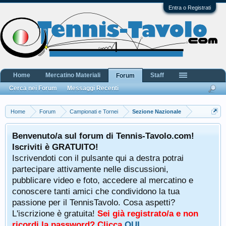
Entra o Registrati
Home
Mercatino Materiali
Staff
Forum
Cerca nei Forum
Messaggi Recenti
Home
Forum
Campionati e Tornei
Sezione Nazionale
Benvenuto/a sul forum di Tennis-Tavolo.com!
Iscriviti è GRATUITO!
Iscrivendoti con il pulsante qui a destra potrai
partecipare attivamente nelle discussioni,
pubblicare video e foto, accedere al mercatino e
conoscere tanti amici che condividono la tua
passione per il TennisTavolo. Cosa aspetti?
L'iscrizione è gratuita!
Sei già registrato/a e non
ricordi la password? Clicca
QUI
.