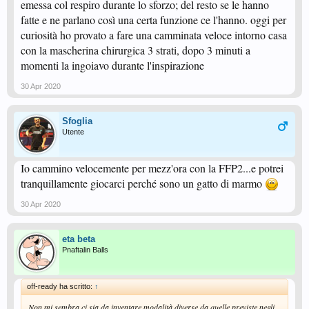
emessa col respiro durante lo sforzo; del resto se le hanno
fatte e ne parlano così una certa funzione ce l'hanno. oggi per
curiosità ho provato a fare una camminata veloce intorno casa
con la mascherina chirurgica 3 strati, dopo 3 minuti a
momenti la ingoiavo durante l'inspirazione
30 Apr 2020
Sfoglia
Utente
Io cammino velocemente per mezz'ora con la FFP2...e potrei
tranquillamente giocarci perché sono un gatto di marmo
30 Apr 2020
eta beta
Pnaftalin Balls
off-ready ha scritto:
↑
Non mi sembra ci sia da inventare modalità diverse da quelle previste negli