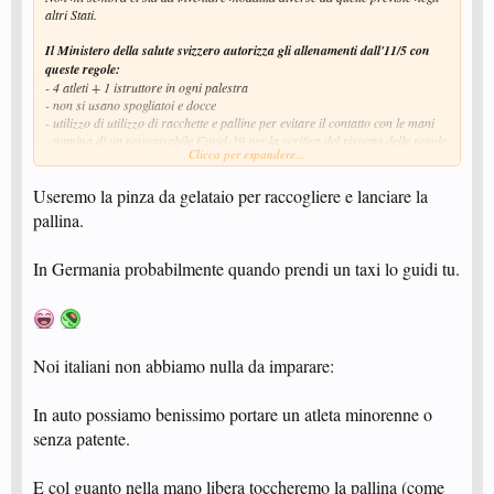
altri Stati.
Il Ministero della salute svizzero autorizza gli allenamenti dall'11/5 con
queste regole:
- 4 atleti + 1 istruttore in ogni palestra
- non si usano spogliatoi e docce
- utilizzo di utilizzo di racchette e palline per evitare il contatto con le mani
- nomina di un responsabile Covid-19 per la verifica del rispetto delle regole
Clicca per espandere...
La
Federazione
tedesca indica queste misure per gli allenamenti:
Useremo la pinza da gelataio per raccogliere e lanciare la
- 2 atleti per tavolo e coppie di allenamento fisse
- montaggio e smontaggio tavoli eseguiti con guanti e mascherina
pallina.
- ove possibile, usare tavoli all'aperto
- aree di gioco da 12 x 6 metri
- uso di racchetta e pallina personale
In Germania probabilmente quando prendi un taxi lo guidi tu.
- niente robot e cesto
- niente cambio campo
- non si usano spogliatoi e docce
- niente strette di mano
- non si alita sulla palla e non si pulisce il sudore delle mani sul tavolo
Noi italiani non abbiamo nulla da imparare:
- gli istruttori mantengono le distanze e indossano una mascherina senza
correzioni o assistenza ai movimenti dei giocatori
Operazione di gara (inizio regolare alla fine di agosto)
In auto possiamo benissimo portare un atleta minorenne o
senza patente.
Per le gare (che dovrebbero iniziare a fine agosto) le regole supplementari
saranno queste:
- trasferte con un solo atleta per auto
E col guanto nella mano libera toccheremo la pallina (come