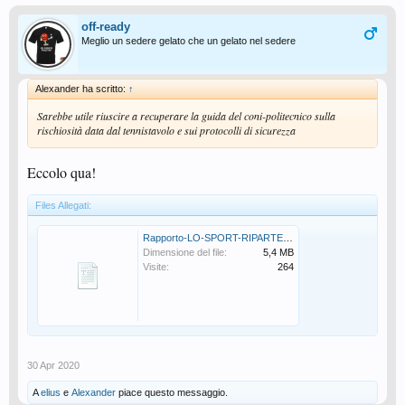
off-ready
Meglio un sedere gelato che un gelato nel sedere
Alexander ha scritto:
↑
Sarebbe utile riuscire a recuperare la guida del coni-politecnico sulla
rischiosità data dal tennistavolo e sui protocolli di sicurezza
Eccolo qua!
Files Allegati:
Rapporto-LO-SPORT-RIPARTE-IN-SICUREZZA-v1-26042020-compressed.pdf
Dimensione del file:
5,4 MB
Visite:
264
30 Apr 2020
A
elius
e
Alexander
piace questo messaggio.