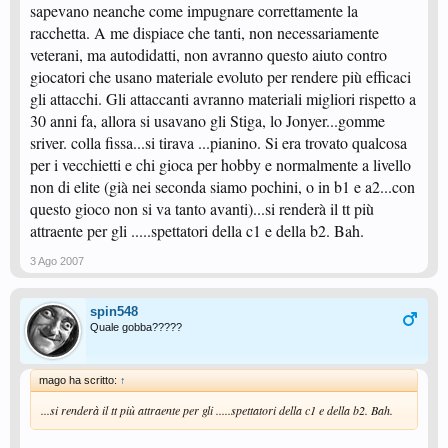
sapevano neanche come impugnare correttamente la
racchetta. A me dispiace che tanti, non necessariamente
veterani, ma autodidatti, non avranno questo aiuto contro
giocatori che usano materiale evoluto per rendere più efficaci
gli attacchi. Gli attaccanti avranno materiali migliori rispetto a
30 anni fa, allora si usavano gli Stiga, lo Jonyer...gomme
sriver. colla fissa...si tirava ...pianino. Si era trovato qualcosa
per i vecchietti e chi gioca per hobby e normalmente a livello
non di elite (già nei seconda siamo pochini, o in b1 e a2...con
questo gioco non si va tanto avanti)...si renderà il tt più
attraente per gli .....spettatori della c1 e della b2. Bah.
3 Ago 2007
spin548
Quale gobba?????
mago ha scritto:
↑
...si renderà il tt più attraente per gli .....spettatori della c1 e della b2. Bah.