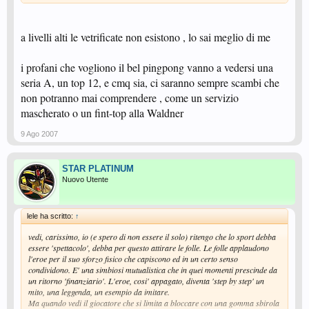
a livelli alti le vetrificate non esistono , lo sai meglio di me
i profani che vogliono il bel pingpong vanno a vedersi una
seria A, un top 12, e cmq sia, ci saranno sempre scambi che
non potranno mai comprendere , come un servizio
mascherato o un fint-top alla Waldner
9 Ago 2007
STAR PLATINUM
Nuovo Utente
lele ha scritto:
↑
vedi, carissimo, io (e spero di non essere il solo) ritengo che lo sport debba
essere 'spettacolo', debba per questo attirare le folle. Le folle applaudono
l'eroe per il suo sforzo fisico che capiscono ed in un certo senso
condividono. E' una simbiosi mutualistica che in quei momenti prescinde da
un ritorno 'finanziario'. L'eroe, cosi' appagato, diventa 'step by step' un
mito, una leggenda, un esempio da imitare.
Ma quando vedi il giocatore che si limita a bloccare con una gomma sbirola