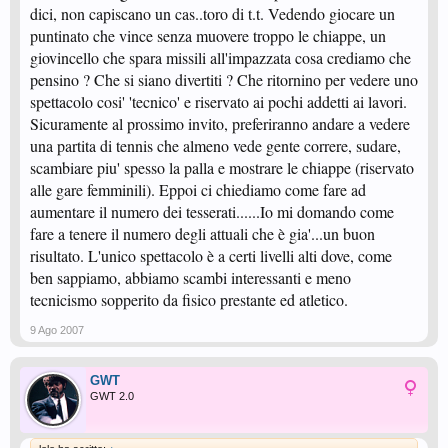
dici, non capiscano un cas..toro di t.t. Vedendo giocare un
puntinato che vince senza muovere troppo le chiappe, un
giovincello che spara missili all'impazzata cosa crediamo che
pensino ? Che si siano divertiti ? Che ritornino per vedere uno
spettacolo cosi' 'tecnico' e riservato ai pochi addetti ai lavori.
Sicuramente al prossimo invito, preferiranno andare a vedere
una partita di tennis che almeno vede gente correre, sudare,
scambiare piu' spesso la palla e mostrare le chiappe (riservato
alle gare femminili). Eppoi ci chiediamo come fare ad
aumentare il numero dei tesserati......Io mi domando come
fare a tenere il numero degli attuali che è gia'...un buon
risultato. L'unico spettacolo è a certi livelli alti dove, come
ben sappiamo, abbiamo scambi interessanti e meno
tecnicismo sopperito da fisico prestante ed atletico.
9 Ago 2007
GWT
GWT 2.0