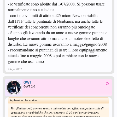
- le vetrificate sono abolite dal 1/07/2008. SI possono usare
normalmente fino a tale data
- con i nuovi limiti di attrito di25 micro Newton stabiliti
dall'ITTF tutte le puntinate di Neubauer, ma anche tutte le
vetrificate dei concorrenti non saranno più omologate
- Stanno già lavorando da un anno a nuove gomme puntinate
lunghe che avranno attrito ma anche un notevole effetto di
disturbo. Le nuove gomme usciranno a maggio/giugno 2008
- raccomandano ai puntinati di usare il loro equipaggiamento
attuale fino a maggio 2008 e poi cambiare con le nuove
gomme che usciranno
9 Ago 2007
GWT
GWT 2.0
tspbamboo ha scritto:
↑
Per gli attaccanti, gomme sempre più evolute con effetto catapulta e colle di
generazioni avveniristiche che un ragazzino di 10 anni con un braccino
come un dito tira sassate che non le vedi neppure, e gomme appiccicose