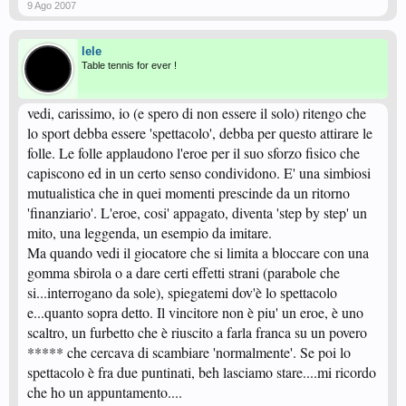
9 Ago 2007
lele
Table tennis for ever !
vedi, carissimo, io (e spero di non essere il solo) ritengo che
lo sport debba essere 'spettacolo', debba per questo attirare le
folle. Le folle applaudono l'eroe per il suo sforzo fisico che
capiscono ed in un certo senso condividono. E' una simbiosi
mutualistica che in quei momenti prescinde da un ritorno
'finanziario'. L'eroe, cosi' appagato, diventa 'step by step' un
mito, una leggenda, un esempio da imitare.
Ma quando vedi il giocatore che si limita a bloccare con una
gomma sbirola o a dare certi effetti strani (parabole che
si...interrogano da sole), spiegatemi dov'è lo spettacolo
e...quanto sopra detto. Il vincitore non è piu' un eroe, è uno
scaltro, un furbetto che è riuscito a farla franca su un povero
***** che cercava di scambiare 'normalmente'. Se poi lo
spettacolo è fra due puntinati, beh lasciamo stare....mi ricordo
che ho un appuntamento....