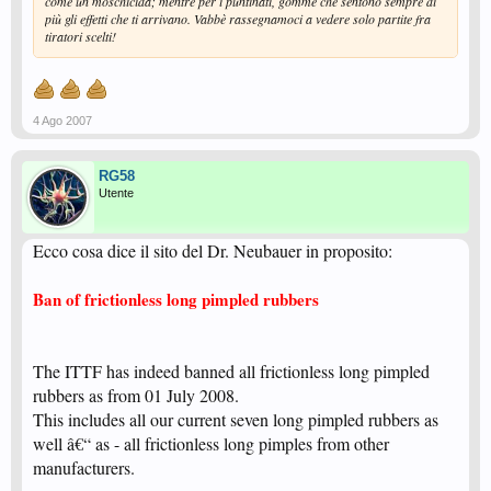
come un moschicida; mentre per i puntinati, gomme che sentono sempre di
più gli effetti che ti arrivano. Vabbè rassegnamoci a vedere solo partite fra
tiratori scelti!
4 Ago 2007
RG58
Utente
Ecco cosa dice il sito del Dr. Neubauer in proposito:
Ban of frictionless long pimpled rubbers
The ITTF has indeed banned all frictionless long pimpled
rubbers as from 01 July 2008.
This includes all our current seven long pimpled rubbers as
well â€“ as - all frictionless long pimples from other
manufacturers.