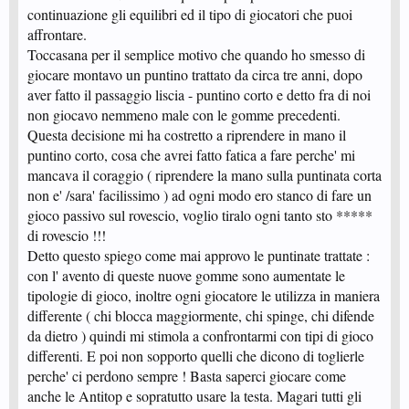
continuazione gli equilibri ed il tipo di giocatori che puoi
affrontare.
Toccasana per il semplice motivo che quando ho smesso di
giocare montavo un puntino trattato da circa tre anni, dopo
aver fatto il passaggio liscia - puntino corto e detto fra di noi
non giocavo nemmeno male con le gomme precedenti.
Questa decisione mi ha costretto a riprendere in mano il
puntino corto, cosa che avrei fatto fatica a fare perche' mi
mancava il coraggio ( riprendere la mano sulla puntinata corta
non e' /sara' facilissimo ) ad ogni modo ero stanco di fare un
gioco passivo sul rovescio, voglio tiralo ogni tanto sto *****
di rovescio !!!
Detto questo spiego come mai approvo le puntinate trattate :
con l' avento di queste nuove gomme sono aumentate le
tipologie di gioco, inoltre ogni giocatore le utilizza in maniera
differente ( chi blocca maggiormente, chi spinge, chi difende
da dietro ) quindi mi stimola a confrontarmi con tipi di gioco
differenti. E poi non sopporto quelli che dicono di toglierle
perche' ci perdono sempre ! Basta saperci giocare come
anche le Antitop e sopratutto usare la testa. Magari tutti gli