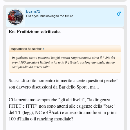
bvzm71
Old style, but looking to the future
Re: Proibizione vetrificate.
tspbamboo ha scritto:
↑
In qualsiasi caso i puntinati lunghi trattati rappresentano circa il 7-8% dei
primi 100 giocatori Italiani, e forse lo 0-1% del rancking mondiale: danno
così fastidio da essere tolti?.
Scusa..di solito non entro in merito a certe questioni perche`
son davvero discussioni da Bar dello Sport , ma...
Ci lamentiamo sempre che "gli alti livelli", "la dirigenza
FITET e ITTF" non sono attenti alle esigenze della "base"
del TT (leggi, NC e 4Âªcat.) e adesso tiriamo fuori in primi
100 d'Italia o il rancking mondiale?