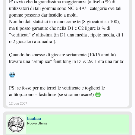
E' ovvio che la grandissima maggioranza (a livello %) di
utilizzatori di tali gomme sono NC e 4Âª , categorie ove tali
gomme possono dar fastidio a molti.
Non ho dati statistici in mano come te (8 giocatori su 100),
ma ti posso garantire che nella D1 e C2 ligure la % di
"vetrificati" e' altissima (in D1 una media , ripeto media, di 1
o 2 giocatori a squadra!).
Quando ho smesso di giocare seriamente (10/15 anni fa)
trovare una "semplice" feint long in D1/C2/C1 era una rarita`.
PS: se fosse per me terrei le vetrificate e toglierei le
antitop..sono + fastidiose (se si sanno usare!)
12 Lug 2007
baubau
Nuovo Utente