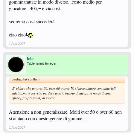
gomme trattate in modo diverso...costo medio per
giocatore...40â‚¬ e via così.
vedremo cosa succederà
ciao ciao
1 Ago 2007
lele
Table tennis for ever !
baubau ha scritto:
↑
E' chiaro che un over 50, over 60 o over 70 si deve aiutare con materiali
adatti...ma è corretto perdere questo bacino di utenza in nome di una
'purezza' (presunta) di gioco?
Attenzione a non generalizzare. Molti over 50 o over 60 non
si aiutano con questo genere di gomme....
1 Ago 2007