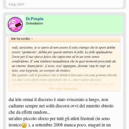
9 Ago 2007
Dr.Pimple
Sminellatore
lele ha scritto:
↑
vedi, carissimo, io (e spero di non essere il solo) ritengo che lo sport debba
essere 'spettacolo', debba per questo attirare le folle. Le folle applaudono
l'eroe per il suo sforzo fisico che capiscono ed in un certo senso
condividono. E' una simbiosi mutualistica che in quei momenti prescinde da
un ritorno 'finanziario'. L'eroe, cosi' appagato, diventa 'step by step' un
mito, una leggenda, un esempio da imitare.
Ma quando vedi il giocatore che si limita a bloccare con una gomma sbirola
o a dare certi effetti strani (parabole che si...interrogano da sole),
spiegatemi dov'è lo spettacolo e...quanto sopra detto. Il vincitore non è piu'
Clicca per espandere...
un eroe, è uno scaltro, un furbetto che è riuscito a farla franca su un povero
***** che cercava di scambiare 'normalmente'. Se poi lo spettacolo è fra
due puntinati, beh lasciamo stare....mi ricordo che ho un appuntamento....
dai lele ormai il discorso è stato sviscerato a lungo, non
cadiamo sempre nei soliti discorsi ovvi del muretto sbirolo
che da effetti random...
un'altro piccolo sforzo per tutti gli atleti frustrati (in seno
ironico
), a settembre 2008 manca poco, magari in un