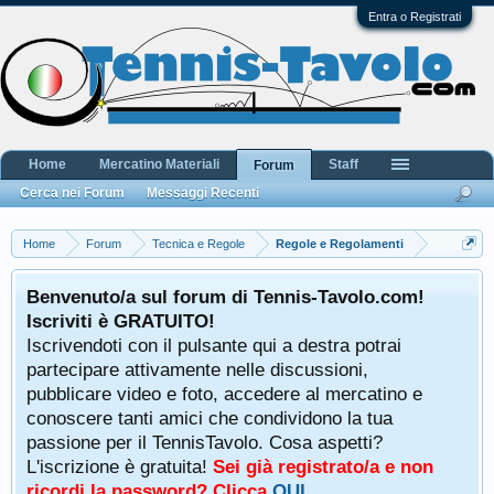
Entra o Registrati
Home
Mercatino Materiali
Staff
Forum
Cerca nei Forum
Messaggi Recenti
Home
Forum
Tecnica e Regole
Regole e Regolamenti
Benvenuto/a sul forum di Tennis-Tavolo.com!
Iscriviti è GRATUITO!
Iscrivendoti con il pulsante qui a destra potrai
partecipare attivamente nelle discussioni,
pubblicare video e foto, accedere al mercatino e
conoscere tanti amici che condividono la tua
passione per il TennisTavolo. Cosa aspetti?
L'iscrizione è gratuita!
Sei già registrato/a e non
ricordi la password? Clicca
QUI
.