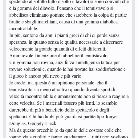
spedendo al soffitto tutto o sotto il tavolo) si sono convinti che
inventino delle gomme non trattate ancora peggio di quelle attuali trattate
per METTERGLIELA IN QUEL POSTO a chi le ha volute abolire perche' a
è la gomma del diavolo. Pensano che il tennistavolo si
detta di loro davano troppo fastidio e rovinavano il gioco.
abbellisca eliminano gomme che sarebbero la colpa di partite
Ora avremo una tipologia di giocatore in meno, SIAMO VERAMENTE
brutte e sbagli marchiani, causa di una gomma diabolica
CONTENTI COSI' ?
Perche' non aboliamo anche le ANTI-TOP, non sono anch'esse trattate ?
incontrollabile.
Sono gomme lisce che non danno grip, oppure le lisce con effetto colla fresca
In più, sentono da anni i pianti greci di chi ci perde senza
incorporato, LA TECNOLOGIA VA AVANTI, diamole spazio E
IMPARIAMO A GIOCARE INVECE CHE ANDARE A PIANGERE DALLA
speranza, in quanto senza le qualità necessarie a discernere
MAMMA.
velocemente la grande quantità di effetti differenti.
Ammirevole l'intenzione di abbellire il tennistavolo.
Un gomma non rovina, anzi forza l'intelligenza tattica per
trovare soluzioni e, quando le hai trovate hai soddisfazione e
il gioco è ancora più ricco e più vario.
Io credo, ma questa è un'opinione personale, che il
tennistavolo sia meno attrattivo quando diventa sport di
velocità incontrollabile e umanamente non si riesca a reagire a
certe velocità. Se i materiali fossero più lenti, lo scambio
durerebbe di più a beneficio dello spettacolo e degli
spettatori. Chi ha dubbi può guardarsi partite tipo Jonyer-
Douglas, Gergely-Lieck.
Ma da questo orecchio (e da quello delle costose colle che
vanno via a ettolitri e fanno guadagnare.....tutti) non vogliono