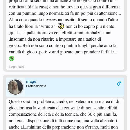
proprio l'altra sera in una amichevole ho giocato contro una
vetrificata (dalla casa) e non ho trovato questa gran differenza
con un puntino lungo normale :si fa un po' più di attenzione...
Altra cosa quando invecesono uscito di senno quando l'altro
ha tirato fuori la "virus 2":
non ci ho capito più niente
,qualsiasi palla ritornava con effetti strani ,rimbalzi strani
,insomma da non riuscire a impostare una tattica di
gioco...Beh non sono contro i puntini lunghi perchè amo la
varietà di gioco ,però vorrei giocare ,non prendere farfalle...
1 Ago 2007
mago
Professionista
Questo sarà un problema, credo; nei veterani una marea di di
giocatori usa la vetrificata che consente di non sentire effetti,
compensazione dell'età e della tecnica, che 30 e più anni fa,
non era a disposizione di tutti come ora; una volta allenatori
anche al...minimo della preparazione non c'erano, molti non