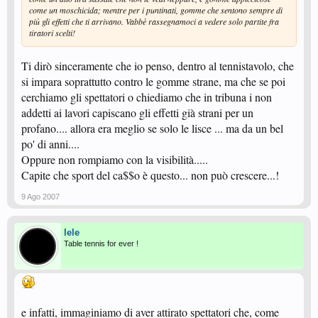
come un moschicida; mentre per i puntinati, gomme che sentono sempre di
più gli effetti che ti arrivano. Vabbè rassegnamoci a vedere solo partite fra
tiratori scelti!
Ti dirò sinceramente che io penso, dentro al tennistavolo, che
si impara soprattutto contro le gomme strane, ma che se poi
cerchiamo gli spettatori o chiediamo che in tribuna i non
addetti ai lavori capiscano gli effetti già strani per un
profano.... allora era meglio se solo le lisce ... ma da un bel
po' di anni....
Oppure non rompiamo con la visibilità.....
Capite che sport del ca$$o è questo... non può crescere...!
9 Ago 2007
lele
Table tennis for ever !
e infatti, immaginiamo di aver attirato spettatori che, come