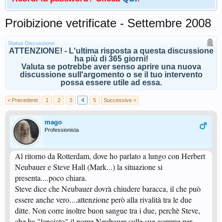
Proibizione vetrificate - Settembre 2008
Status Discussione:
ATTENZIONE! - L'ultima risposta a questa discussione
ha più di 365 giorni!
Valuta se potrebbe aver senso aprire una nuova
discussione sull'argomento o se il tuo intervento
possa essere utile ad essa.
< Precedenti
1
2
3
4
5
Successive >
mago
Professionista
Al ritorno da Rotterdam, dove ho parlato a lungo con Herbert
Neubauer e Steve Hall (Mark...) la situazione si
presenta....poco chiara.
Steve dice che Neubauer dovrà chiudere baracca, il che può
essere anche vero....attenzione però alla rivalità tra le due
ditte. Non corre inoltre buon sangue tra i due, perchè Steve,
che ha "lanciato" il nome Neubauer sulle sue gomme per