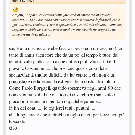
lele ha scritto:
↑
e infatti, . Eppoi ci chiediamo come fare ad aumentare il numero dei
tesserati......Io mi domando come fare a tenere il numero degli attuali che è
gia'...un buon risultato. L'unico spettacolo è a certi livelli alti dove, come ben
sappiamo, abbiamo scambi interessanti e meno tecnicismo sopperito da
fisico prestante ed atletico.
sai, è una discussione che faccio spesso con un vecchio (non
tanto di anni) allenatore che da un po' di tempo è fuori dal
tennistavolo praticato, ma che dai tempi di Zuccarini e il
giovane Costantini..... che sostiene questa cosa della
spettacolarità (molto difficile da far capire a chi non è un
pongista) e della tecnicità estrema della nostra disciplina.
Come Paolo Bargagli, quando sosteneva negli anni '90 che
non c'era nulla da fare e ai tornei ci sarebbero stati solo i
giocatori i tecnici e i genitori o qualche parente....
in fin dei conti .... io toglierei tutti i puntini ....
alla lunga credo che andrebbe meglio e non per forza con più
tesserati...
ciao