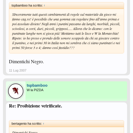
tspbamboo ha scritto:
↑
SInceramente tutti questi cambiamenti di regole sul materiale da gioco mi
fanno cag.re! è possibile che una gomma sia regolare fino all'anno prima e
poi assoluto divieto! Negli anni i puntini passano da lunghi, morbidi, piccoli,
scivolosi, a corti, duri, piccoli, gripposi..... Allora che lo dicano: con le
puntinate lunghe non si gioca più! Mettiamo tutti le lisce e W la Monarchia!
Ripeto: io ho preso e prendo delle sonore scoppole da chi sa giocare contro
il puntino, e nei primi 30 in Italia non mi sembra che ci siano puntinari e nei
primi 50 forse 3 o 4; danno così fastidio???
Dimentichi Negro.
11 Lug 2007
tspbamboo
W la PIZDA
Re: Proibizione vetrificate.
bertagenio ha scritto:
↑
Dimentichi Negro.