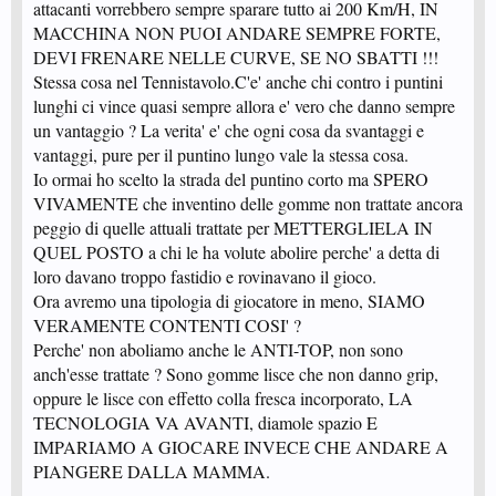
attacanti vorrebbero sempre sparare tutto ai 200 Km/H, IN
MACCHINA NON PUOI ANDARE SEMPRE FORTE,
DEVI FRENARE NELLE CURVE, SE NO SBATTI !!!
Stessa cosa nel Tennistavolo.C'e' anche chi contro i puntini
lunghi ci vince quasi sempre allora e' vero che danno sempre
un vantaggio ? La verita' e' che ogni cosa da svantaggi e
vantaggi, pure per il puntino lungo vale la stessa cosa.
Io ormai ho scelto la strada del puntino corto ma SPERO
VIVAMENTE che inventino delle gomme non trattate ancora
peggio di quelle attuali trattate per METTERGLIELA IN
QUEL POSTO a chi le ha volute abolire perche' a detta di
loro davano troppo fastidio e rovinavano il gioco.
Ora avremo una tipologia di giocatore in meno, SIAMO
VERAMENTE CONTENTI COSI' ?
Perche' non aboliamo anche le ANTI-TOP, non sono
anch'esse trattate ? Sono gomme lisce che non danno grip,
oppure le lisce con effetto colla fresca incorporato, LA
TECNOLOGIA VA AVANTI, diamole spazio E
IMPARIAMO A GIOCARE INVECE CHE ANDARE A
PIANGERE DALLA MAMMA.