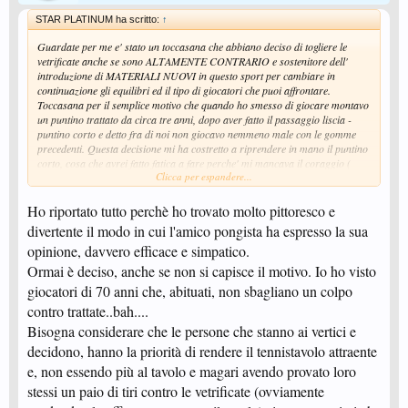
STAR PLATINUM ha scritto:
↑
Guardate per me e' stato un toccasana che abbiano deciso di togliere le
vetrificate anche se sono ALTAMENTE CONTRARIO e sostenitore dell'
introduzione di MATERIALI NUOVI in questo sport per cambiare in
continuazione gli equilibri ed il tipo di giocatori che puoi affrontare.
Toccasana per il semplice motivo che quando ho smesso di giocare montavo
un puntino trattato da circa tre anni, dopo aver fatto il passaggio liscia -
puntino corto e detto fra di noi non giocavo nemmeno male con le gomme
precedenti. Questa decisione mi ha costretto a riprendere in mano il puntino
corto, cosa che avrei fatto fatica a fare perche' mi mancava il coraggio (
Clicca per espandere...
riprendere la mano sulla puntinata corta non e' /sara' facilissimo ) ad ogni
modo ero stanco di fare un gioco passivo sul rovescio, voglio tiralo ogni
tanto sto ***** di rovescio !!!
Ho riportato tutto perchè ho trovato molto pittoresco e
Detto questo spiego come mai approvo le puntinate trattate : con l' avento di
divertente il modo in cui l'amico pongista ha espresso la sua
queste nuove gomme sono aumentate le tipologie di gioco, inoltre ogni
opinione, davvero efficace e simpatico.
giocatore le utilizza in maniera differente ( chi blocca maggiormente, chi
spinge, chi difende da dietro ) quindi mi stimola a confrontarmi con tipi di
Ormai è deciso, anche se non si capisce il motivo. Io ho visto
gioco differenti. E poi non sopporto quelli che dicono di toglierle perche' ci
giocatori di 70 anni che, abituati, non sbagliano un colpo
perdono sempre ! Basta saperci giocare come anche le Antitop e sopratutto
contro trattate..bah....
usare la testa. Magari tutti gli attacanti vorrebbero sempre sparare tutto ai
200 Km/H, IN MACCHINA NON PUOI ANDARE SEMPRE FORTE, DEVI
Bisogna considerare che le persone che stanno ai vertici e
FRENARE NELLE CURVE, SE NO SBATTI !!! Stessa cosa nel
decidono, hanno la priorità di rendere il tennistavolo attraente
Tennistavolo.C'e' anche chi contro i puntini lunghi ci vince quasi sempre
allora e' vero che danno sempre un vantaggio ? La verita' e' che ogni cosa
e, non essendo più al tavolo e magari avendo provato loro
da svantaggi e vantaggi, pure per il puntino lungo vale la stessa cosa.
stessi un paio di tiri contro le vetrificate (ovviamente
Io ormai ho scelto la strada del puntino corto ma SPERO VIVAMENTE che