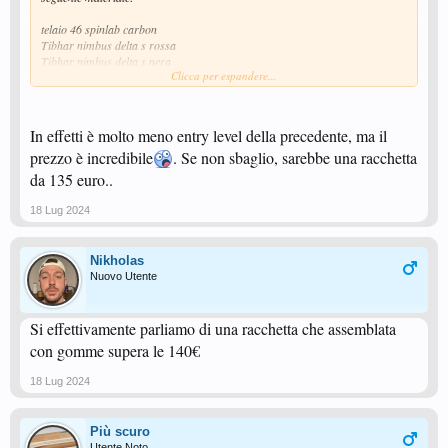
telaio 46 spinlab carbon
Tibhar nimbus delta s rossa
Tibhar nimbus delta s nera
Clicca per espandere...
Incollaggio e nastrino
Tutto a 80€
Cosa ne pensate?
In effetti è molto meno entry level della precedente, ma il
prezzo è incredibile
. Se non sbaglio, sarebbe una racchetta
da 135 euro..
18 Lug 2024
Nikholas
Nuovo Utente
Si effettivamente parliamo di una racchetta che assemblata
con gomme supera le 140€
18 Lug 2024
Più scuro
Utente Noto