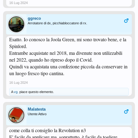
16 Lug 2024
ggreco
Arrotatore di dx, picchiabloccatore di rx.
Esatto. Io conosco la Joola Green, mi sono trovato bene, e la
Spinlord.
Entrambe acquistate nel 2018, ma divenute non utilizzabili
nel 2022, quando ho ripreso dopo il Covid.
Quindi va acquistata una confezione piccola da conservare in
un luogo fresco tipo cantina.
16 Lug 2024
A
vg.
piace questo elemento.
Malatesta
Utente Attivo
come colla ti consiglio la Revolution n3
E' facile da applicare ma, soprattutto, è facile da togliere