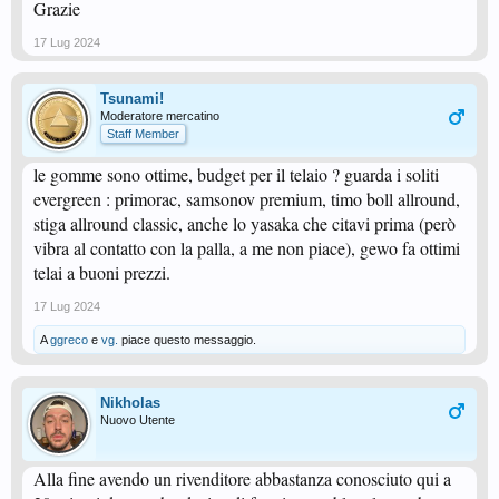
Grazie
17 Lug 2024
Tsunami!
Moderatore mercatino
Staff Member
le gomme sono ottime, budget per il telaio ? guarda i soliti
evergreen : primorac, samsonov premium, timo boll allround,
stiga allround classic, anche lo yasaka che citavi prima (però
vibra al contatto con la palla, a me non piace), gewo fa ottimi
telai a buoni prezzi.
17 Lug 2024
A
ggreco
e
vg.
piace questo messaggio.
Nikholas
Nuovo Utente
Alla fine avendo un rivenditore abbastanza conosciuto qui a