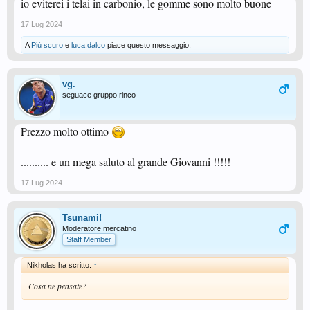
io eviterei i telai in carbonio, le gomme sono molto buone
17 Lug 2024
A
Più scuro
e
luca.dalco
piace questo messaggio.
vg.
seguace gruppo rinco
Prezzo molto ottimo
.......... e un mega saluto al grande Giovanni !!!!!
17 Lug 2024
Tsunami!
Moderatore mercatino
Staff Member
Nikholas ha scritto:
↑
Cosa ne pensate?