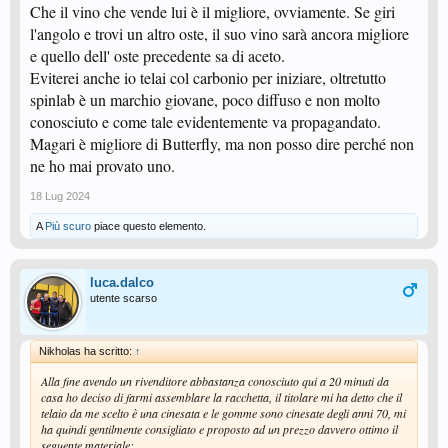
Che il vino che vende lui è il migliore, ovviamente. Se giri
l'angolo e trovi un altro oste, il suo vino sarà ancora migliore
e quello dell' oste precedente sa di aceto.
Eviterei anche io telai col carbonio per iniziare, oltretutto
spinlab è un marchio giovane, poco diffuso e non molto
conosciuto e come tale evidentemente va propagandato.
Magari è migliore di Butterfly, ma non posso dire perché non
ne ho mai provato uno.
18 Lug 2024
A
Più scuro
piace questo elemento.
luca.dalco
utente scarso
Nikholas ha scritto:
↑
Alla fine avendo un rivenditore abbastanza conosciuto qui a 20 minuti da
casa ho deciso di farmi assemblare la racchetta, il titolare mi ha detto che il
telaio da me scelto è una cinesata e le gomme sono cinesate degli anni 70, mi
ha quindi gentilmente consigliato e proposto ad un prezzo davvero ottimo il
seguente materiale: