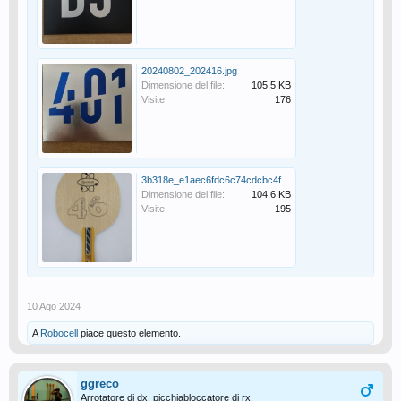
20240802_202416.jpg
Dimensione del file:
105,5 KB
Visite:
176
3b318e_e1aec6fdc6c74cdcbc4fccd9c64c7c87~mv2.jpg
Dimensione del file:
104,6 KB
Visite:
195
10 Ago 2024
A
Robocell
piace questo elemento.
ggreco
Arrotatore di dx, picchiabloccatore di rx.