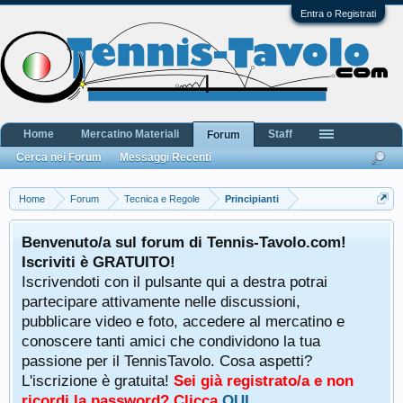
Entra o Registrati
Home
Mercatino Materiali
Staff
Forum
Cerca nei Forum
Messaggi Recenti
Home
Forum
Tecnica e Regole
Principianti
Benvenuto/a sul forum di Tennis-Tavolo.com!
Iscriviti è GRATUITO!
Iscrivendoti con il pulsante qui a destra potrai
partecipare attivamente nelle discussioni,
pubblicare video e foto, accedere al mercatino e
conoscere tanti amici che condividono la tua
passione per il TennisTavolo. Cosa aspetti?
L'iscrizione è gratuita!
Sei già registrato/a e non
ricordi la password? Clicca
QUI
.