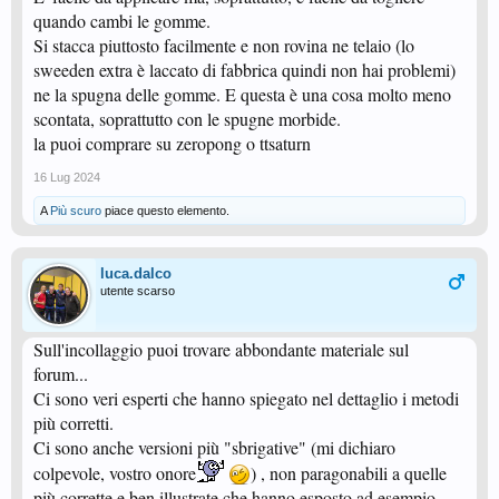
quando cambi le gomme.
Si stacca piuttosto facilmente e non rovina ne telaio (lo
sweeden extra è laccato di fabbrica quindi non hai problemi)
ne la spugna delle gomme. E questa è una cosa molto meno
scontata, soprattutto con le spugne morbide.
la puoi comprare su zeropong o ttsaturn
16 Lug 2024
A
Più scuro
piace questo elemento.
luca.dalco
utente scarso
Sull'incollaggio puoi trovare abbondante materiale sul
forum...
Ci sono veri esperti che hanno spiegato nel dettaglio i metodi
più corretti.
Ci sono anche versioni più "sbrigative" (mi dichiaro
colpevole, vostro onore
) , non paragonabili a quelle
più corrette e ben illustrate che hanno esposto ad esempio