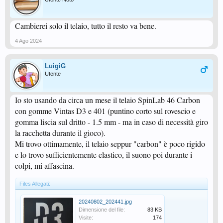
Cambierei solo il telaio, tutto il resto va bene.
4 Ago 2024
LuigiG
Utente
Io sto usando da circa un mese il telaio SpinLab 46 Carbon
con gomme Vintas D3 e 401 (puntino corto sul rovescio e
gomma liscia sul dritto - 1.5 mm - ma in caso di necessità giro
la racchetta durante il gioco).
Mi trovo ottimamente, il telaio seppur "carbon" è poco rigido
e lo trovo sufficientemente elastico, il suono poi durante i
colpi, mi affascina.
Files Allegati:
20240802_202441.jpg
Dimensione del file:
83 KB
Visite:
174