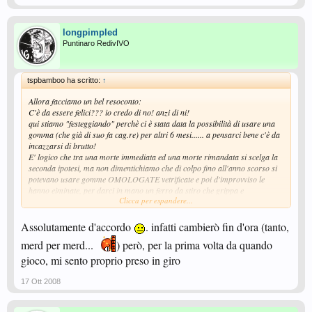
longpimpled
Puntinaro RedivIVO
tspbamboo ha scritto:
↑
Allora facciamo un bel resoconto:
C'è da essere felici??? io credo di no! anzi di ni!
qui stiamo "festeggiando" perchè ci è stata data la possibilità di usare una
gomma (che già di suo fa cag.re) per altri 6 mesi...... a pensarci bene c'è da
incazzarsi di brutto!
E' logico che tra una morte immediata ed una morte rimandata si scelga la
seconda ipotesi, ma non dimentichiamo che di colpo fino all'anno scorso si
potevano usare gomme OMOLOGATE vetrificate e poi d'improvviso le
hanno eiminate, per darci in mano un ferro da stiro che grippa e
Clicca per espandere...
inevitabilmente ci ha costretto a modificare lo stile di gioco....
tra 6 mesi siamo nella stessa condizione di tre mesi fa, dove andremo ad
acquistare altre 10 gomme per trovare quella meno peggio, adatteremo
Assolutamente d'accordo
. infatti cambierò fin d'ora (tanto,
telaio e liscia, e dovremo rimetterci a cambiare ulteriormente lo stile di
merd per merd...
) però, per la prima volta da quando
gioco; risultato:almeno due anni di attività buttati via, nel timore che da oggi
a domani la ITTF decida che la gomma non è più omologata.
gioco, mi sento proprio preso in giro
C'è poco da essere felici.............
17 Ott 2008