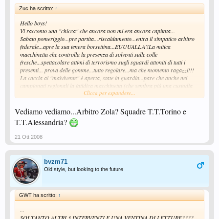
Zuc ha scritto:
↑
Hello boys!
Vi racconto una "chicca" che ancora non mi era ancora capitata...
Sabato pomeriggio...pre partita...riscaldamento...entra il simpatico arbitro
federale...apre la sua tenera borsettina...EUUUALLA'!La mitica
macchinetta che controlla la presenza di solventi sulle colle
fresche...spettacolare attimi di terrorismo sugli sguardi attoniti di tutti i
presenti... prova delle gomme...tutto regolare...ma che momento ragazzi!!!
La caccia al "malvivente" è aperta, state in guardia...pare che anche nei
campionati regionali la fatidica macchinetta (che sembra più una custodia
Clicca per espandere...
per bijeaux con ventolina) farà capolino di tanto in tanto...a
sorpresa...siamo tutti avvisati!!! Tra parentesi...l'incontro è finito con un
grandioso cinque a zero (per gli altri)...però gran divertimento in campo. A
Vediamo vediamo...Arbitro Zola? Squadre T.T.Torino e
presto.
T.T.Alessandria?
- - -
Quasi dimenticavo, scusate: la mia TT master IF? Perfetta! E' vero che non
21 Ott 2008
da fastidio come una vetrificata però è altrettanto vero che controlla meglio
di molte altre in commercio... e se qualcuno ha provato qualcosa di meglio,
per cortesia... lo dica velocemente!Grazie
bvzm71
Old style, but looking to the future
GWT ha scritto:
↑
...
SOLTANTO ALTRI 3 INTERVENTI E UNA VENTINA DI LETTURE????