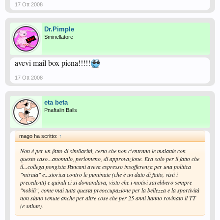
17 Ott 2008
Dr.Pimple
Sminellatore
avevi mail box piena!!!!!
17 Ott 2008
eta beta
Pnaftalin Balls
mago ha scritto:
↑
Non è per un fatto di similarità, certo che non c'entrano le malattie con
questo caso...anomalo, perlomeno, di approvazione. Era solo per il fatto che
il...collega pongista Pancani aveva espresso insofferenza per una politica
"mirata" e...storica contro le puntinate (che è un dato di fatto, visti i
precedenti) e quindi ci si domandava, visto che i motivi sarebbero sempre
"nobili", come mai tutta questa preoccupazione per la bellezza e la sportività
non siano venute anche per altre cose che per 25 anni hanno rovinato il TT
(e salute).