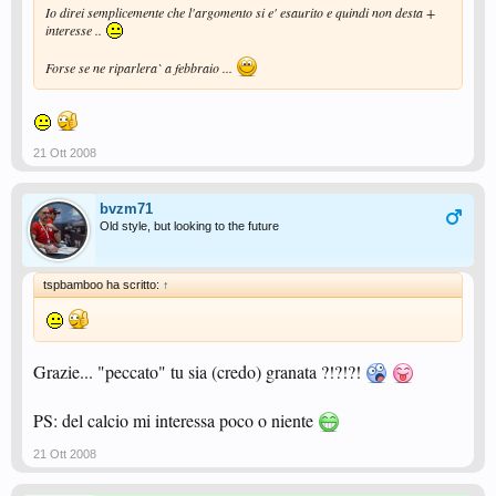
Io direi semplicemente che l'argomento si e' esaurito e quindi non desta +
interesse ..
Forse se ne riparlera` a febbraio ...
21 Ott 2008
bvzm71
Old style, but looking to the future
tspbamboo ha scritto:
↑
Grazie... "peccato" tu sia (credo) granata ?!?!?!
PS: del calcio mi interessa poco o niente
21 Ott 2008