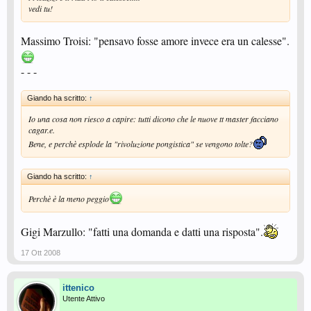
vedi tu!
Massimo Troisi: "pensavo fosse amore invece era un calesse".
- - -
Giando ha scritto:
↑
Io una cosa non riesco a capire: tutti dicono che le nuove tt master facciano
cagar.e.
Bene, e perchè esplode la "rivoluzione pongistica" se vengono tolte?
Giando ha scritto:
↑
Perchè è la meno peggio
Gigi Marzullo: "fatti una domanda e datti una risposta".
17 Ott 2008
ittenico
Utente Attivo