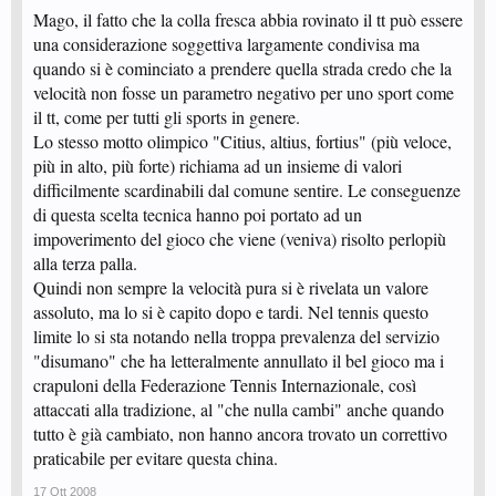
Mago, il fatto che la colla fresca abbia rovinato il tt può essere
una considerazione soggettiva largamente condivisa ma
quando si è cominciato a prendere quella strada credo che la
velocità non fosse un parametro negativo per uno sport come
il tt, come per tutti gli sports in genere.
Lo stesso motto olimpico "Citius, altius, fortius" (più veloce,
più in alto, più forte) richiama ad un insieme di valori
difficilmente scardinabili dal comune sentire. Le conseguenze
di questa scelta tecnica hanno poi portato ad un
impoverimento del gioco che viene (veniva) risolto perlopiù
alla terza palla.
Quindi non sempre la velocità pura si è rivelata un valore
assoluto, ma lo si è capito dopo e tardi. Nel tennis questo
limite lo si sta notando nella troppa prevalenza del servizio
"disumano" che ha letteralmente annullato il bel gioco ma i
crapuloni della Federazione Tennis Internazionale, così
attaccati alla tradizione, al "che nulla cambi" anche quando
tutto è già cambiato, non hanno ancora trovato un correttivo
praticabile per evitare questa china.
17 Ott 2008