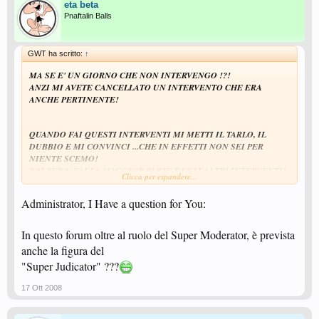
eta beta
Pnaftalin Balls
GWT ha scritto:
↑
MA SE E' UN GIORNO CHE NON INTERVENGO !?!
ANZI MI AVETE CANCELLATO UN INTERVENTO CHE ERA
ANCHE PERTINENTE!
QUANDO FAI QUESTI INTERVENTI MI METTI IL TARLO, IL
DUBBIO E MI CONVINCI ...CHE IN EFFETTI NON SEI PER
NIENTE SCEMO!
POI PERO' FAI LA MAGGIOR PARTE DEGLI ALTRI INTERVENTI!
Clicca per espandere...
MAI LO SO CHE NON SEI PER NIENTE SCEMO!!
Administrator, I Have a question for You:
In questo forum oltre al ruolo del Super Moderator, è prevista
anche la figura del
"Super Judicator" ???
17 Ott 2008