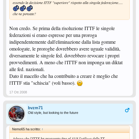
essendo la decisione ITTF "superiore" rispetto alla singola federazione.....
che ne pensate?
Non credo. Se prima della risoluzione ITTF le singole
federazioni si erano espresse per una proroga
indipendentemente dall'eliminazione dalla lista gomme
omologate, le proroghe dovrebbero avere uguale validità,
diversamente le singole fed. dovrebbero revocare i propri
provvedimenti. A meno che l'ITTF non imponga un diktat
alle fed. nazionali.
Dato il macello che ha contribuito a creare è meglio che
l'ITTF stia "schiscia" (voli basso).
17 Ott 2008
bvzm71
Old style, but looking to the future
Nemo65 ha scritto:
↑
Adesso che l'ITTF ha prorogato fino al 31/3 l'utilizzo delle TT