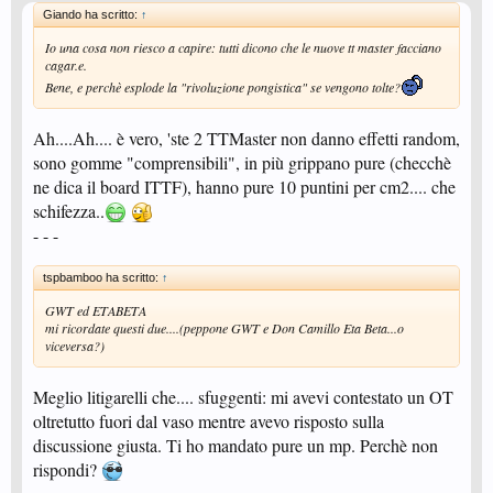
Giando ha scritto:
↑
Io una cosa non riesco a capire: tutti dicono che le nuove tt master facciano
cagar.e.
Bene, e perchè esplode la "rivoluzione pongistica" se vengono tolte?
Ah....Ah.... è vero, 'ste 2 TTMaster non danno effetti random,
sono gomme "comprensibili", in più grippano pure (checchè
ne dica il board ITTF), hanno pure 10 puntini per cm2.... che
schifezza..
- - -
tspbamboo ha scritto:
↑
GWT ed ETABETA
mi ricordate questi due....(peppone GWT e Don Camillo Eta Beta...o
viceversa?)
Meglio litigarelli che.... sfuggenti: mi avevi contestato un OT
oltretutto fuori dal vaso mentre avevo risposto sulla
discussione giusta. Ti ho mandato pure un mp. Perchè non
rispondi?