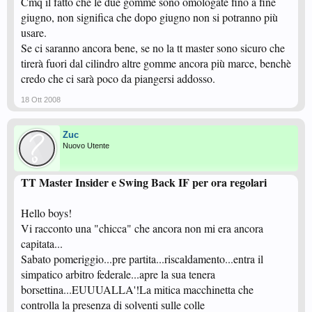
Cmq il fatto che le due gomme sono omologate fino a fine
368 interventi
giugno, non significa che dopo giugno non si potranno più
oltre 10600 letture
usare.
TT Master il futuro del Tennistavolo Moderno!
Se ci saranno ancora bene, se no la tt master sono sicuro che
tirerà fuori dal cilindro altre gomme ancora più marce, benchè
credo che ci sarà poco da piangersi addosso.
18 Ott 2008
Zuc
Nuovo Utente
TT Master Insider e Swing Back IF per ora regolari
Hello boys!
Vi racconto una "chicca" che ancora non mi era ancora
capitata...
Sabato pomeriggio...pre partita...riscaldamento...entra il
simpatico arbitro federale...apre la sua tenera
borsettina...EUUUALLA'!La mitica macchinetta che
controlla la presenza di solventi sulle colle