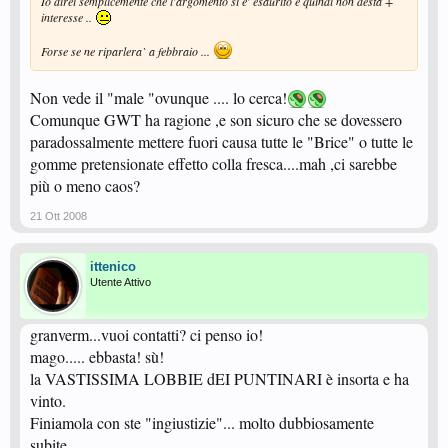
Io direi semplicemente che l'argomento si e' esaurito e quindi non desta +
interesse ..
Forse se ne riparlera` a febbraio ...
Non vede il "male "ovunque .... lo cerca!
Comunque GWT ha ragione ,e son sicuro che se dovessero
paradossalmente mettere fuori causa tutte le "Brice" o tutte le
gomme pretensionate effetto colla fresca....mah ,ci sarebbe
più o meno caos?
21 Ott 2008
ittenico
Utente Attivo
granverm...vuoi contatti? ci penso io!
mago..... ebbasta! sù!
la VASTISSIMA LOBBIE dEI PUNTINARI è insorta e ha
vinto.
Finiamola con ste "ingiustizie"... molto dubbiosamente
subite.