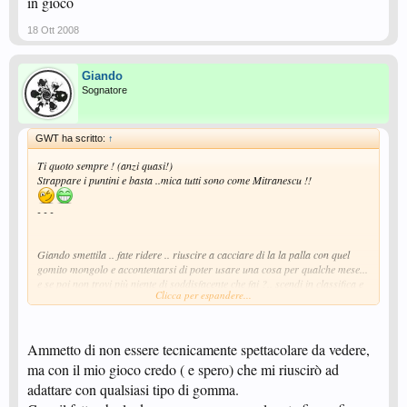
in gioco
18 Ott 2008
Giando
Sognatore
GWT ha scritto:
↑
Ti quoto sempre ! (anzi quasi!)
Strappare i puntini e basta ..mica tutti sono come Mitranescu !!
- - -
Giando smettila .. fate ridere .. riuscire a cacciare di la la palla con quel
gomito mongolo e accontentarsi di poter usare una cosa per qualche mese...
e se poi non trovi più niente di soddisfacente che fai ?.. scendi in classifica e
Clicca per espandere...
ti tagli le vene???
da chiudere è il block quando la palla gira molto.... e la bocca di qualcuno
Ammetto di non essere tecnicamente spettacolare da vedere,
quando parla di ping-pong ... con la scusa di aumentare i tesserati
ma con il mio gioco credo ( e spero) che mi riuscirò ad
indiscriminatamente ... raccontiamo palle sui numeri che calano e crescono
adattare con qualsiasi tipo di gomma.
invece quelli che montano robacce per stare a livello di D2.. ma daaii!!!