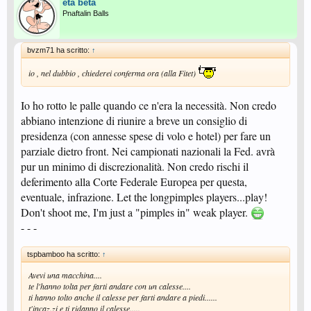
eta beta
Pnaftalin Balls
bvzm71 ha scritto:
↑
io , nel dubbio , chiederei conferma ora (alla Fitet)
Io ho rotto le palle quando ce n'era la necessità. Non credo
abbiano intenzione di riunire a breve un consiglio di
presidenza (con annesse spese di volo e hotel) per fare un
parziale dietro front. Nei campionati nazionali la Fed. avrà
pur un minimo di discrezionalità. Non credo rischi il
deferimento alla Corte Federale Europea per questa,
eventuale, infrazione. Let the longpimples players...play!
Don't shoot me, I'm just a "pimples in" weak player.
- - -
tspbamboo ha scritto:
↑
Avevi una macchina....
te l'hanno tolta per farti andare con un calesse....
ti hanno tolto anche il calesse per farti andare a piedi......
t'incaz.zi e ti ridanno il calesse.....