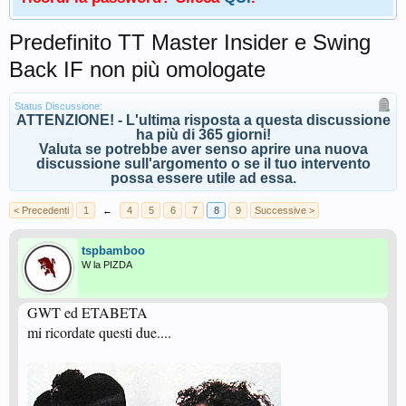
Predefinito TT Master Insider e Swing
Back IF non più omologate
Status Discussione:
ATTENZIONE! - L'ultima risposta a questa discussione
ha più di 365 giorni!
Valuta se potrebbe aver senso aprire una nuova
discussione sull'argomento o se il tuo intervento
possa essere utile ad essa.
< Precedenti
1
←
4
5
6
7
8
9
Successive >
tspbamboo
W la PIZDA
GWT ed ETABETA
mi ricordate questi due....