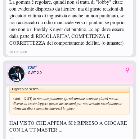
La gomma è regolare, quindi non si tratta di "lobby" citate
con evidente disprezzo da ittenico, ma di giuste reazioni di
giocatori vittima di ingiustizia e anche un non puntinaro, se
non acceccato da odio maniacale verso i puntini, se proprio
uno non è il Freddy Kruger del puntino...:clap: deve essere
dalla parte di REGOLARITA', COMPETENZA E
CORRETTEZZA del comportamento dell'ittf. (o ttmaster)
20 Ott 2008
GWT
GWT 2.0
Pigreco ha scritto:
↑
e dai... GWT, io non uso puntinate (praticamente neanche gioco) ma mi
diverte un sacco leggere queste discussioni pur non avendo assolutamente
niente da dire e neanche interessi in gioco
HAI VISTO CHE APPENA SI è RIPRESO A GIOCARE
CON LA TT MASTER ...
...