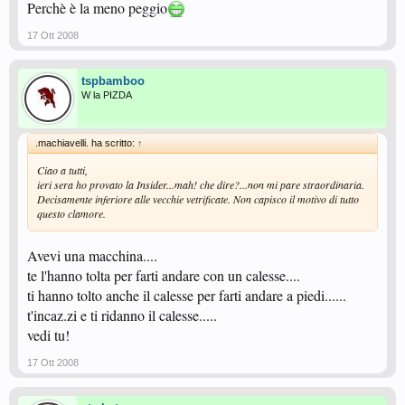
Perchè è la meno peggio
17 Ott 2008
tspbamboo
W la PIZDA
.machiavelli. ha scritto:
↑
Ciao a tutti,
ieri sera ho provato la Insider...mah! che dire?...non mi pare straordinaria.
Decisamente inferiore alle vecchie vetrificate. Non capisco il motivo di tutto
questo clamore.
Avevi una macchina....
te l'hanno tolta per farti andare con un calesse....
ti hanno tolto anche il calesse per farti andare a piedi......
t'incaz.zi e ti ridanno il calesse.....
vedi tu!
17 Ott 2008