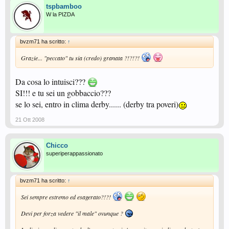
tspbamboo
W la PIZDA
bvzm71 ha scritto:
↑
Grazie... "peccato" tu sia (credo) granata ?!?!?!
Da cosa lo intuisci???
SI!!! e tu sei un gobbaccio???
se lo sei, entro in clima derby...... (derby tra poveri)
21 Ott 2008
Chicco
superiperappassionato
bvzm71 ha scritto:
↑
Sei sempre estremo ed esagerato?!?!
Devi per forza vedere "il male" ovunque ?