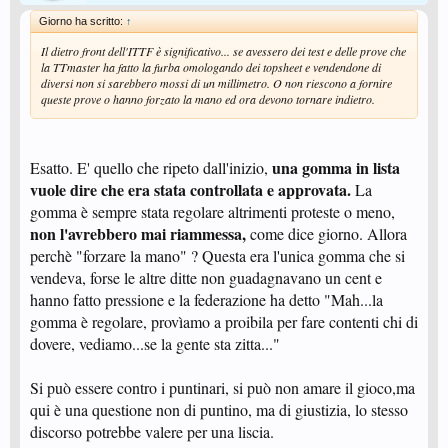
Giorno ha scritto:
↑
Il dietro front dell'ITTF è significativo... se avessero dei test e delle prove che
la TTmaster ha fatto la furba omologando dei topsheet e vendendone di
diversi non si sarebbero mossi di un millimetro. O non riescono a fornire
queste prove o hanno forzato la mano ed ora devono tornare indietro.
una gomma in lista
Esatto. E' quello che ripeto dall'inizio,
vuole dire che era stata controllata e approvata.
La
gomma è sempre stata regolare altrimenti proteste o meno,
non l'avrebbero mai riammessa,
come dice giorno. Allora
perchè "forzare la mano" ? Questa era l'unica gomma che si
vendeva, forse le altre ditte non guadagnavano un cent e
hanno fatto pressione e la federazione ha detto "Mah...la
gomma è regolare, provìamo a proibila per fare contenti chi di
dovere, vediamo...se la gente sta zitta..."
Si può essere contro i puntinari, si può non amare il gioco,ma
qui è una questione non di puntino, ma di giustizia, lo stesso
discorso potrebbe valere per una liscia.