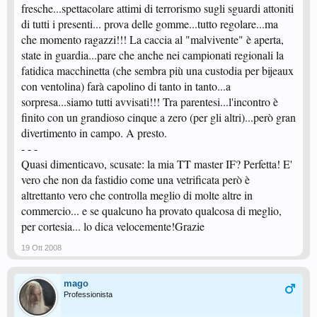
fresche...spettacolare attimi di terrorismo sugli sguardi attoniti
di tutti i presenti... prova delle gomme...tutto regolare...ma
che momento ragazzi!!! La caccia al "malvivente" è aperta,
state in guardia...pare che anche nei campionati regionali la
fatidica macchinetta (che sembra più una custodia per bijeaux
con ventolina) farà capolino di tanto in tanto...a
sorpresa...siamo tutti avvisati!!! Tra parentesi...l'incontro è
finito con un grandioso cinque a zero (per gli altri)...però gran
divertimento in campo. A presto.
- - -
Quasi dimenticavo, scusate: la mia TT master IF? Perfetta! E'
vero che non da fastidio come una vetrificata però è
altrettanto vero che controlla meglio di molte altre in
commercio... e se qualcuno ha provato qualcosa di meglio,
per cortesia... lo dica velocemente!Grazie
19 Ott 2008
mago
Professionista