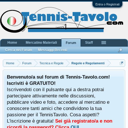
Entra o Registrati
Home
Mercatino Materiali
Staff
Forum
Cerca nei Forum
Messaggi Recenti
Home
Forum
Tecnica e Regole
Regole e Regolamenti
Benvenuto/a sul forum di Tennis-Tavolo.com!
Iscriviti è GRATUITO!
Iscrivendoti con il pulsante qui a destra potrai
partecipare attivamente nelle discussioni,
pubblicare video e foto, accedere al mercatino e
conoscere tanti amici che condividono la tua
passione per il TennisTavolo. Cosa aspetti?
L'iscrizione è gratuita!
Sei già registrato/a e non
ricordi la password? Clicca
QUI
.