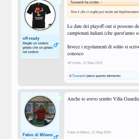
Tsunami! ha scritto:
↑
Non è che ci voglia poi molto ad implementare
Le date dei playoff-out si possono de
campionati italiani (che quest'anno s
off-ready
Meglio un sedere
Invece i regolamenti di solito si scr
gelato che un gelato
nel sedere
conosco
off-ready
,
14 Mag 2024
A
Tsunami!
piace questo elemento.
Anche io avevo sentito Villa Guardi
Fabio di Milano
,
15 Mag 2024
Fabio di Milano