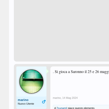
. Si gioca a Saronno il 25 e 26 magg
marino
,
14 Mag 2024
marino
Nuovo Utente
A
Tsunami!
piace questo elemento.