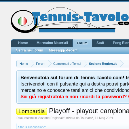
Home
Mercatino Materiali
Staff
Pong Ele
Forum
Cerca nei Forum
Messaggi Recenti
Home
Forum
Campionati e Tornei
Sezione Regionale
Benvenuto/a sul forum di Tennis-Tavolo.com! I
Iscrivendoti con il pulsante qui a destra potrai par
mercatino e conoscere tanti amici che condividono l
Sei già registrato/a e non ricordi la password?
Playoff - playout campionat
Lombardia
Discussione in '
Sezione Regionale
' iniziata da
Tsunami!
,
14 Mag 2024
.
Status Discussione: