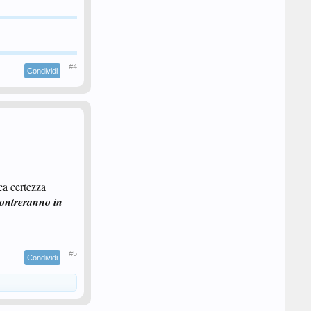
#4
Condividi
ca certezza
ncontreranno in
#5
Condividi