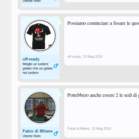
Utente Noto
Possiamo cominciare a fissare le quo
off-ready
,
15 Mag 2024
off-ready
Meglio un sedere
gelato che un gelato
nel sedere
Potrebbero anche essere 2 le sedi di 
Fabio di Milano
,
15 Mag 2024
Fabio di Milano
Utente Noto