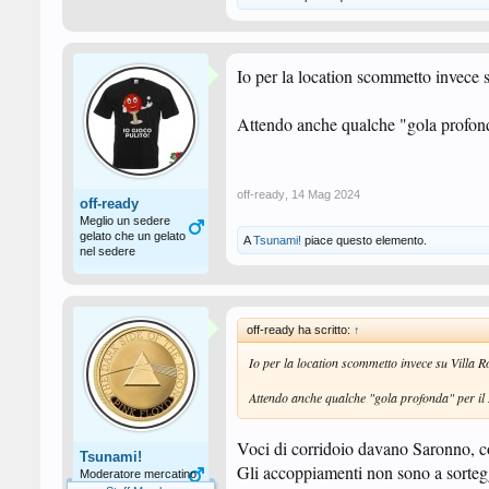
Io per la location scommetto invece 
Attendo anche qualche "gola profond
off-ready
,
14 Mag 2024
off-ready
Meglio un sedere
gelato che un gelato
A
Tsunami!
piace questo elemento.
nel sedere
off-ready ha scritto:
↑
Io per la location scommetto invece su Villa 
Attendo anche qualche "gola profonda" per il
Voci di corridoio davano Saronno, 
Tsunami!
Gli accoppiamenti non sono a sorteg
Moderatore mercatino