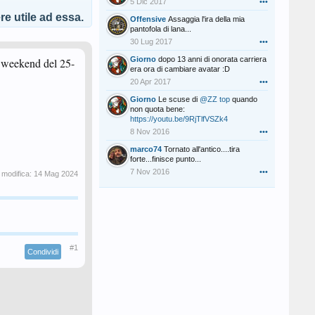
5 Dic 2017
•••
e utile ad essa.
Offensive
Assaggia l'ira della mia
pantofola di lana...
30 Lug 2017
•••
Giorno
dopo 13 anni di onorata carriera
il weekend del 25-
era ora di cambiare avatar :D
20 Apr 2017
•••
Giorno
Le scuse di
@ZZ top
quando
non quota bene:
https://youtu.be/9RjTlfVSZk4
8 Nov 2016
•••
marco74
Tornato all'antico....tira
forte...finisce punto...
7 Nov 2016
•••
 modifica:
14 Mag 2024
#1
Condividi