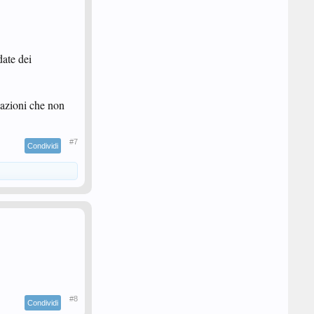
date dei
icazioni che non
#7
Condividi
#8
Condividi