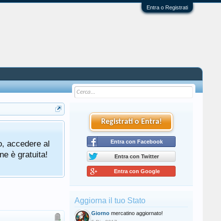
Entra o Registrati
Registrati o Entra!
o, accedere al
Entra con Facebook
ne è gratuita!
Entra con Twitter
Entra con Google
Aggiorna il tuo Stato
Giorno
mercatino aggiornato!