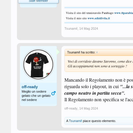
Staff Member
Visita il sito del tennistavolo Parabiago
www.ttparabia
Visita il mio sito
www.echidivita.it
Tsunami!
,
14 Mag 2024
Tsunami! ha scritto:
↑
Voci di corridoio davano Saronno, come dice
Gli accoppiamenti non sono a sorteggio ?
Mancando il Regolamento non è possib
riguarda solo i playout, in cui
"...la 
off-ready
Meglio un sedere
campo neutro in partita secca".
gelato che un gelato
Il Regolamento non specifica se l'ac
nel sedere
off-ready
,
14 Mag 2024
A
Tsunami!
piace questo elemento.