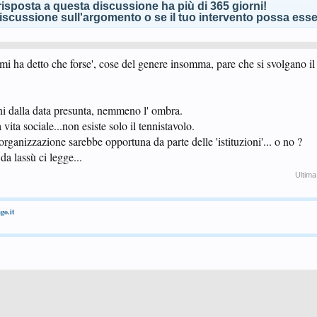
isposta a questa discussione ha più di 365 giorni!
scussione sull'argomento o se il tuo intervento possa esser
io mi ha detto che forse', cose del genere insomma, pare che si svolgano 
rni dalla data presunta, nemmeno l' ombra.
vita sociale...non esiste solo il tennistavolo.
anizzazione sarebbe opportuna da parte delle 'istituzioni'... o no ?
a lassù ci legge...
Ultima
go.it