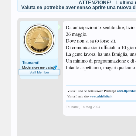
ATTENZIONE! - L'ultima r
Valuta se potrebbe aver senso aprire una nuova di
Da anticipazioni 'x sentito dire, tiz
26 maggio.
Dove non si sa (o forse si).
Di comunicazioni ufficiali, a 10 gio
La gente lavora, ha una famiglia, una 
Un minimo di programmazione e di org
Tsunami!
Intanto aspettiamo, magari qualcuno d
Moderatore mercatino
Staff Member
Visita il sito del tennistavolo Parabiago
www.ttparabia
Visita il mio sito
www.echidivita.it
Tsunami!
,
14 Mag 2024