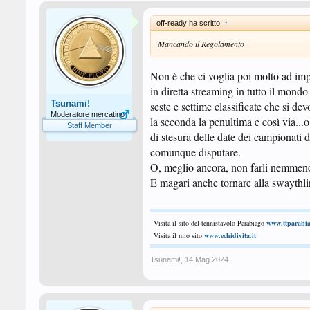
off-ready ha scritto:
↑
Mancando il Regolamento
Non è che ci voglia poi molto ad imple
in diretta streaming in tutto il mond
Tsunami!
seste e settime classificate che si de
Moderatore mercatino
la seconda la penultima e così via...o 
Staff Member
di stesura delle date dei campionati d
comunque disputare.
O, meglio ancora, non farli nemmeno e
E magari anche tornare alla swayth
Visita il sito del tennistavolo Parabiago
www.ttparabia
Visita il mio sito
www.echidivita.it
Tsunami!
,
14 Mag 2024