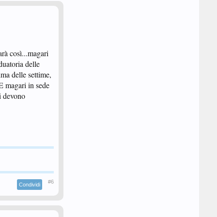
arà così...magari
duatoria delle
ima delle settime,
. E magari in sede
si devono
#6
Condividi