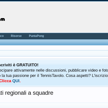
nco
Risorse
PuntaPong
scriviti è GRATUITO!
tecipare attivamente nelle discussioni, pubblicare video e fot
a tua passione per il TennisTavolo. Cosa aspetti? L'iscrizio
 Clicca
QUI
.
i regionali a squadre