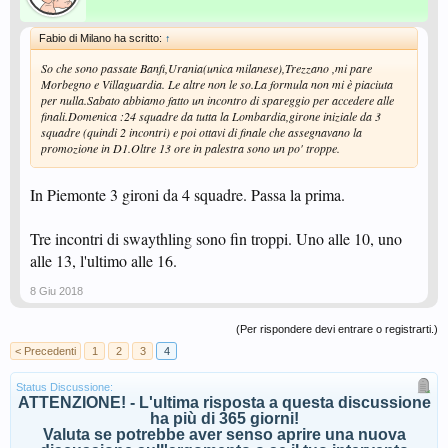
Fabio di Milano ha scritto:
↑
So che sono passate Banfi,Urania(unica milanese),Trezzano ,mi pare
Morbegno e Villaguardia. Le altre non le so.La formula non mi è piaciuta
per nulla.Sabato abbiamo fatto un incontro di spareggio per accedere alle
finali.Domenica :24 squadre da tutta la Lombardia,girone iniziale da 3
squadre (quindi 2 incontri) e poi ottavi di finale che assegnavano la
promozione in D1.Oltre 13 ore in palestra sono un po' troppe.
In Piemonte 3 gironi da 4 squadre. Passa la prima.
Tre incontri di swaythling sono fin troppi. Uno alle 10, uno
alle 13, l'ultimo alle 16.
8 Giu 2018
(Per rispondere devi entrare o registrarti.)
< Precedenti
1
2
3
4
Status Discussione:
ATTENZIONE! - L'ultima risposta a questa discussione
ha più di 365 giorni!
Valuta se potrebbe aver senso aprire una nuova