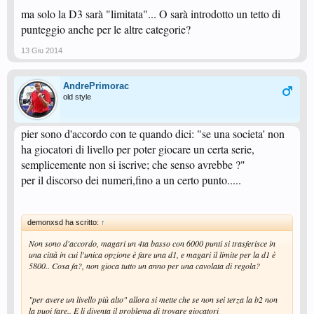
ma solo la D3 sarà "limitata"... O sarà introdotto un tetto di
punteggio anche per le altre categorie?
13 Giu 2014
AndrePrimorac
old style
pier sono d'accordo con te quando dici: "se una societa' non
ha giocatori di livello per poter giocare un certa serie,
semplicemente non si iscrive; che senso avrebbe ?"
per il discorso dei numeri,fino a un certo punto.....
demonxsd ha scritto:
↑
Non sono d'accordo, magari un 4ta basso con 6000 punti si trasferisce in
una città in cui l'unica opzione è fare una d1, e magari il limite per la d1 è
5800.. Cosa fa?, non gioca tutto un anno per una cavolata di regola?
"per avere un livello più alto" allora si mette che se non sei terza la b2 non
la puoi fare.. E li diventa il problema di trovare giocatori