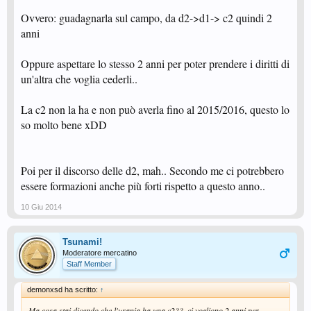
Ovvero: guadagnarla sul campo, da d2->d1-> c2 quindi 2
anni
Oppure aspettare lo stesso 2 anni per poter prendere i diritti di
un'altra che voglia cederli..
La c2 non la ha e non può averla fino al 2015/2016, questo lo
so molto bene xDD
Poi per il discorso delle d2, mah.. Secondo me ci potrebbero
essere formazioni anche più forti rispetto a questo anno..
10 Giu 2014
Tsunami!
Moderatore mercatino
Staff Member
demonxsd ha scritto:
↑
Ma cosa stai dicendo che l'urania ha una c2??, ci vogliono 2 anni per