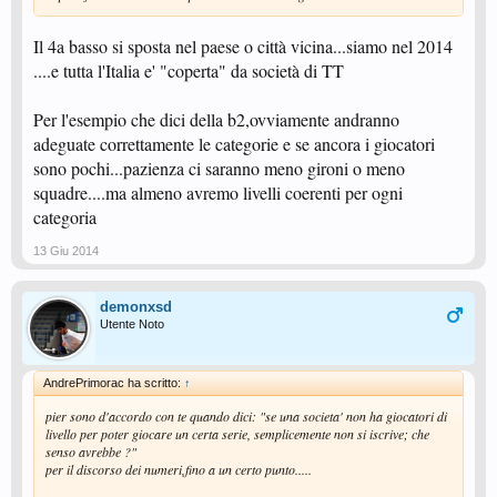
Il 4a basso si sposta nel paese o città vicina...siamo nel 2014
....e tutta l'Italia e' "coperta" da società di TT
Per l'esempio che dici della b2,ovviamente andranno
adeguate correttamente le categorie e se ancora i giocatori
sono pochi...pazienza ci saranno meno gironi o meno
squadre....ma almeno avremo livelli coerenti per ogni
categoria
13 Giu 2014
demonxsd
Utente Noto
AndrePrimorac ha scritto:
↑
pier sono d'accordo con te quando dici: "se una societa' non ha giocatori di
livello per poter giocare un certa serie, semplicemente non si iscrive; che
senso avrebbe ?"
per il discorso dei numeri,fino a un certo punto.....