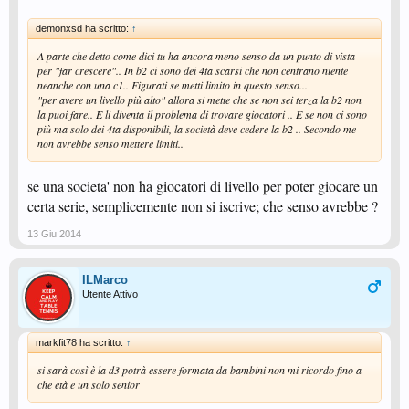
demonxsd ha scritto:
↑
A parte che detto come dici tu ha ancora meno senso da un punto di vista
per "far crescere".. In b2 ci sono dei 4ta scarsi che non centrano niente
neanche con una c1.. Figurati se metti limito in questo senso...
"per avere un livello più alto" allora si mette che se non sei terza la b2 non
la puoi fare.. E li diventa il problema di trovare giocatori .. E se non ci sono
più ma solo dei 4ta disponibili, la società deve cedere la b2 .. Secondo me
non avrebbe senso mettere limiti..
se una societa' non ha giocatori di livello per poter giocare un
certa serie, semplicemente non si iscrive; che senso avrebbe ?
13 Giu 2014
ILMarco
Utente Attivo
markfit78 ha scritto:
↑
si sarà così è la d3 potrà essere formata da bambini non mi ricordo fino a
che età e un solo senior