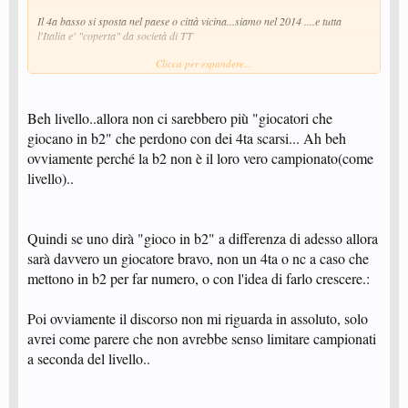
Il 4a basso si sposta nel paese o città vicina...siamo nel 2014 ....e tutta
l'Italia e' "coperta" da società di TT
Clicca per espandere...
Per l'esempio che dici della b2,ovviamente andranno adeguate correttamente
le categorie e se ancora i giocatori sono pochi...pazienza ci saranno meno
gironi o meno squadre....ma almeno avremo livelli coerenti per ogni
categoria
Beh livello..allora non ci sarebbero più "giocatori che
giocano in b2" che perdono con dei 4ta scarsi... Ah beh
ovviamente perché la b2 non è il loro vero campionato(come
livello)..
Quindi se uno dirà "gioco in b2" a differenza di adesso allora
sarà davvero un giocatore bravo, non un 4ta o nc a caso che
mettono in b2 per far numero, o con l'idea di farlo crescere.:
Poi ovviamente il discorso non mi riguarda in assoluto, solo
avrei come parere che non avrebbe senso limitare campionati
a seconda del livello..