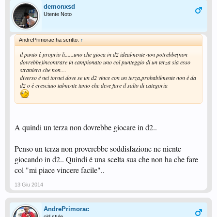
demonxsd
Utente Noto
AndrePrimorac ha scritto:
↑
il punto è proprio li......uno che gioca in d2 idealmente non potrebbe(non
dovrebbe)incontrare in campionato uno col punteggio di un terza sia esso
straniero che non....
diverso è nei tornei dove se un d2 vince con un terza,probabilmente non è da
d2 o è cresciuto talmente tanto che deve fare il salto di categoria
A quindi un terza non dovrebbe giocare in d2..
Penso un terza non proverebbe soddisfazione ne niente
giocando in d2.. Quindi é una scelta sua che non ha che fare
col "mi piace vincere facile"..
13 Giu 2014
AndrePrimorac
old style