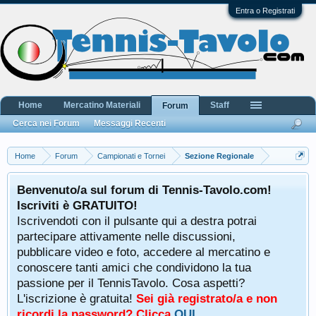
Entra o Registrati
Home
Mercatino Materiali
Staff
Forum
Cerca nei Forum
Messaggi Recenti
Home
Forum
Campionati e Tornei
Sezione Regionale
Benvenuto/a sul forum di Tennis-Tavolo.com!
Iscriviti è GRATUITO!
Iscrivendoti con il pulsante qui a destra potrai
partecipare attivamente nelle discussioni,
pubblicare video e foto, accedere al mercatino e
conoscere tanti amici che condividono la tua
passione per il TennisTavolo. Cosa aspetti?
L'iscrizione è gratuita!
Sei già registrato/a e non
ricordi la password? Clicca
QUI
.