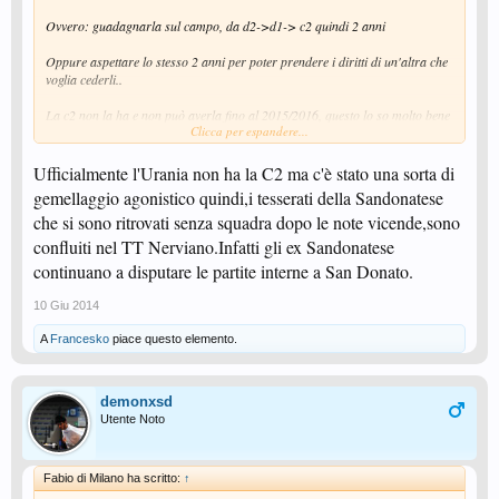
Ovvero: guadagnarla sul campo, da d2->d1-> c2 quindi 2 anni
Oppure aspettare lo stesso 2 anni per poter prendere i diritti di un'altra che
voglia cederli..
La c2 non la ha e non può averla fino al 2015/2016, questo lo so molto bene
Clicca per espandere...
xDD
Ufficialmente l'Urania non ha la C2 ma c'è stato una sorta di
Poi per il discorso delle d2, mah.. Secondo me ci potrebbero essere
gemellaggio agonistico quindi,i tesserati della Sandonatese
formazioni anche più forti rispetto a questo anno..
che si sono ritrovati senza squadra dopo le note vicende,sono
confluiti nel TT Nerviano.Infatti gli ex Sandonatese
continuano a disputare le partite interne a San Donato.
10 Giu 2014
A
Francesko
piace questo elemento.
demonxsd
Utente Noto
Fabio di Milano ha scritto:
↑