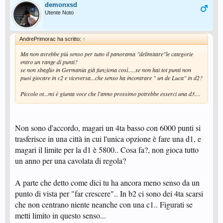
demonxsd
Utente Noto
AndrePrimorac ha scritto:
↑
Ma non avrebbe più senso per tutto il panorama "delimitare"le categorie
entro un range di punti?
se non sbaglio in Germania già funziona così.....se non hai tot punti non
puoi giocare in c2 e viceversa...che senso ha incontrare " un de Luca" in d2?
Piccolo ot...mi è giunta voce che l'anno prossimo potrebbe esserci una d3....
Non sono d'accordo, magari un 4ta basso con 6000 punti si
trasferisce in una città in cui l'unica opzione è fare una d1, e
magari il limite per la d1 è 5800.. Cosa fa?, non gioca tutto
un anno per una cavolata di regola?
A parte che detto come dici tu ha ancora meno senso da un
punto di vista per "far crescere".. In b2 ci sono dei 4ta scarsi
che non centrano niente neanche con una c1.. Figurati se
metti limito in questo senso...