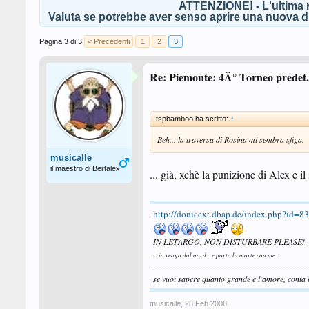
ATTENZIONE! - L'ultima r
Valuta se potrebbe aver senso aprire una nuova di
Pagina 3 di 3
< Precedenti
1
2
3
Re: Piemonte: 4Â° Torneo predet. 
tspbamboo ha scritto:
↑
Beh... la traversa di Rosina mi sembra sfiga.
musicalle
il maestro di Bertalex
... già, xchè la punizione di Alex e i
http://donicext.dbap.de/index.php?id=
IN LETARGO, NON DISTURBARE PLEASE!
... io vengo dal nord... e porto la morte con me...
--------------------------------------------------------
se vuoi sapere quanto grande è l'amore, conta l
musicalle
,
28 Feb 2008