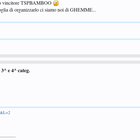
 vedo vincitore TSPBAMBOO
glia di organizzarlo ci siamo noi di GHEMME...
3^ e 4^ categ.
83&L=2
-------------