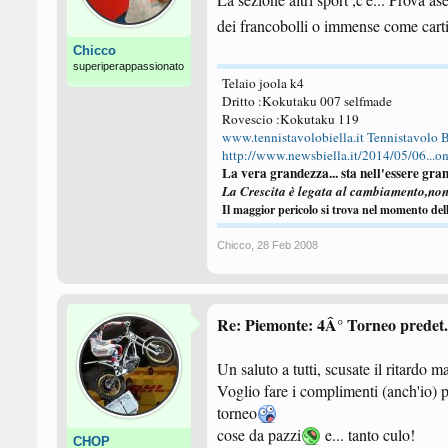
dei francobolli o immense come carti
Chicco
superiperappassionato
Telaio joola k4
Dritto :Kokutaku 007 selfmade
Rovescio :Kokutaku 119
www.tennistavolobiella.it
Tennistavolo B
http://www.newsbiella.it/2014/05/06...one
La vera grandezza... sta nell'essere gran
La Crescita è legata al cambiamento,no
Il maggior pericolo si trova nel momento del
Chicco
,
28 Feb 2008
Re: Piemonte: 4Â° Torneo predet. 
Un saluto a tutti, scusate il ritardo 
Voglio fare i complimenti (anch'io) p
torneo
cose da pazzi
e... tanto culo!
CHOP