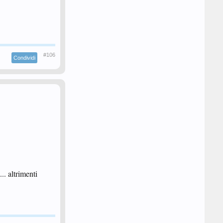
#106
Condividi
.. altrimenti