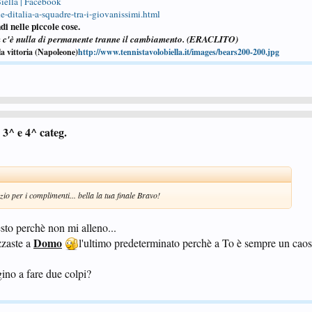
iella | Facebook
-ditalia-a-squadre-tra-i-giovanissimi.html
di nelle piccole cose.
n c'è nulla di permanente tranne il cambiamento. (ERACLITO)
la vittoria (Napoleone)
http://www.tennistavolobiella.it/images/bears200-200.jpg
3^ e 4^ categ.
io per i complimenti... bella la tua finale Bravo!
esto perchè non mi alleno...
Domo
zzaste a
l'ultimo predeterminato perchè a To è sempre un caos.
ino a fare due colpi?