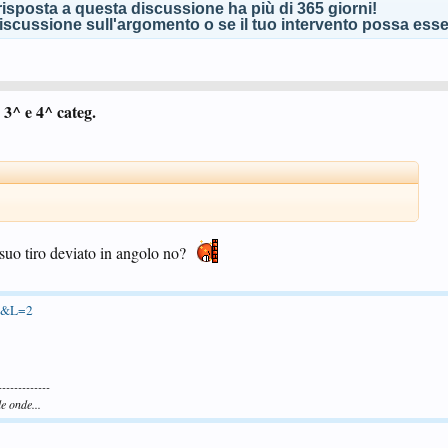
isposta a questa discussione ha più di 365 giorni!
scussione sull'argomento o se il tuo intervento possa esser
3^ e 4^ categ.
l suo tiro deviato in angolo no?
83&L=2
-------------
e onde...