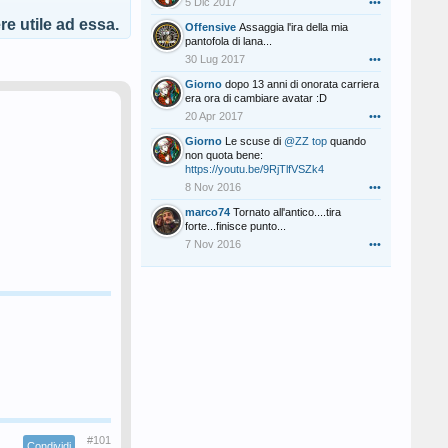
5 Dic 2017
•••
e utile ad essa.
Offensive
Assaggia l'ira della mia
pantofola di lana...
30 Lug 2017
•••
Giorno
dopo 13 anni di onorata carriera
era ora di cambiare avatar :D
20 Apr 2017
•••
Giorno
Le scuse di
@ZZ top
quando
non quota bene:
https://youtu.be/9RjTlfVSZk4
8 Nov 2016
•••
marco74
Tornato all'antico....tira
forte...finisce punto...
7 Nov 2016
•••
#101
Condividi