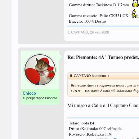
Gomma diritto: Tackiness D 1,7mm
Gomma rovescio: Palio CK531 OX
Braccio: 100% Destro
IL CAPITANO
,
29 Feb 2008
Re: Piemonte: 4Â° Torneo predet. 
IL CAPITANO ha scritto:
↑
Benvenuto Alan e complimenti ancora per la vi
CHOP... Mai nome è stato più indovinato di q
Chicco
superiperappassionato
Mi unisco a Calle e il Capitano Ciao! 
Telaio joola k4
Dritto :Kokutaku 007 selfmade
Rovescio :Kokutaku 119