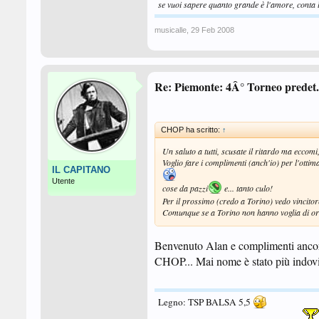
se vuoi sapere quanto grande è l'amore, conta l
musicalle
,
29 Feb 2008
Re: Piemonte: 4Â° Torneo predet. 
CHOP ha scritto:
↑
Un saluto a tutti, scusate il ritardo ma eccomi
Voglio fare i complimenti (anch'io) per l'ottim
IL CAPITANO
Utente
cose da pazzi
e... tanto culo!
Per il prossimo (credo a Torino) vedo vin
Comunque se a Torino non hanno voglia di o
Benvenuto Alan e complimenti ancora
CHOP... Mai nome è stato più indovi
Legno: TSP BALSA 5,5