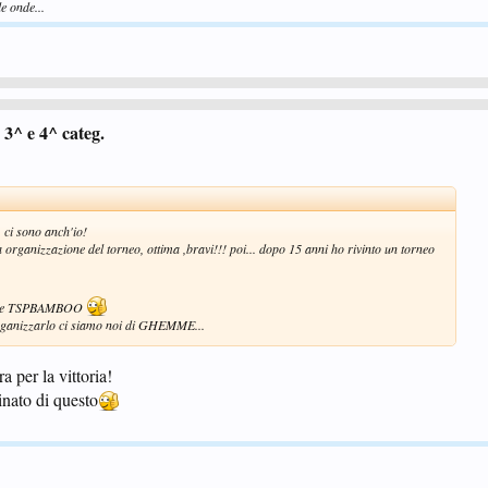
e onde...
3^ e 4^ categ.
, ci sono anch'io!
a organizzazione del torneo, ottima ,bravi!!! poi... dopo 15 anni ho rivinto un torneo
citore TSPBAMBOO
rganizzarlo ci siamo noi di GHEMME...
 per la vittoria!
nato di questo