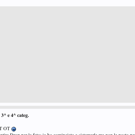
3^ e 4^ categ.
OT OT
asentire Drop per le foto: io ho cominciato a sistemarle ma non le posto 