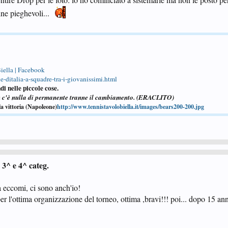
ne pieghevoli...
iella | Facebook
-ditalia-a-squadre-tra-i-giovanissimi.html
di nelle piccole cose.
n c'è nulla di permanente tranne il cambiamento. (ERACLITO)
la vittoria (Napoleone)
http://www.tennistavolobiella.it/images/bears200-200.jpg
3^ e 4^ categ.
ma eccomi, ci sono anch'io!
er l'ottima organizzazione del torneo, ottima ,bravi!!! poi... dopo 15 ann