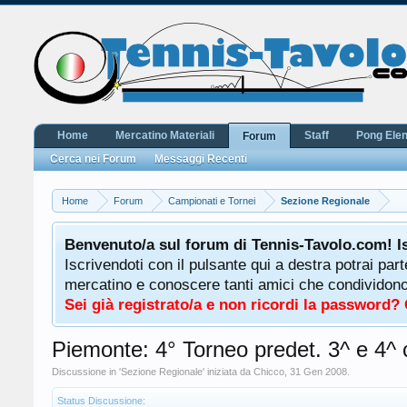
Home
Mercatino Materiali
Staff
Pong Ele
Forum
Cerca nei Forum
Messaggi Recenti
Home
Forum
Campionati e Tornei
Sezione Regionale
Benvenuto/a sul forum di Tennis-Tavolo.com! I
Iscrivendoti con il pulsante qui a destra potrai par
mercatino e conoscere tanti amici che condividono l
Sei già registrato/a e non ricordi la password?
Piemonte: 4° Torneo predet. 3^ e 4^ 
Discussione in '
Sezione Regionale
' iniziata da
Chicco
,
31 Gen 2008
.
Status Discussione: