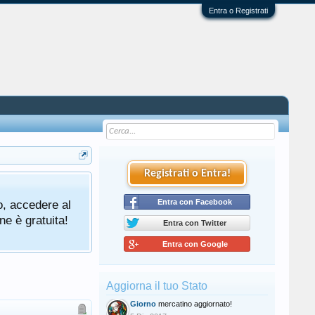
Entra o Registrati
Registrati o Entra!
o, accedere al
Entra con Facebook
ne è gratuita!
Entra con Twitter
Entra con Google
Aggiorna il tuo Stato
Giorno
mercatino aggiornato!