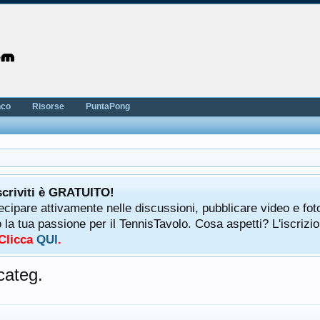
nco
Risorse
PuntaPong
scriviti è GRATUITO!
tecipare attivamente nelle discussioni, pubblicare video e fot
a tua passione per il TennisTavolo. Cosa aspetti? L'iscrizio
 Clicca
QUI
.
categ.