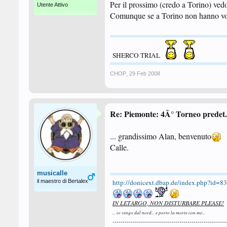
Per il prossimo (credo a Torino)
Utente Attivo
Comunque se a Torino non hanno vo
SHERCO TRIAL
CHOP
,
29 Feb 2008
Re: Piemonte: 4Â° Torneo predet. 
... grandissimo Alan, benvenuto
Calle.
musicalle
il maestro di Bertalex
http://donicext.dbap.de/index.php?id=
IN LETARGO, NON DISTURBARE PLEASE!
... io vengo dal nord... e porto la morte con me...
--------------------------------------------------------