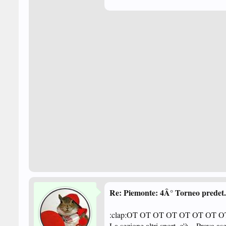
Re: Piemonte: 4Â° Torneo predet. 
:clap:OT OT OT OT OT OT OT 
La sezione altri sport ,c'è... Prova 