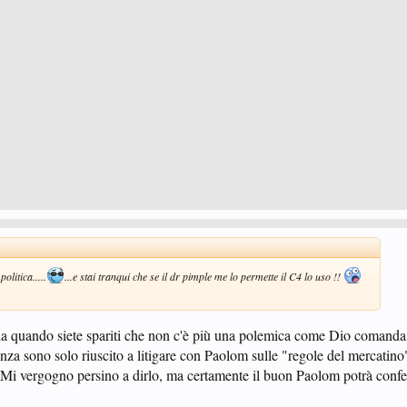
litica.....
...e stai tranqui che se il dr pimple me lo permette il C4 lo uso !!
' da quando siete spariti che non c'è più una polemica come Dio comand
enza sono solo riuscito a litigare con Paolom sulle "regole del mercatino"
. Mi vergogno persino a dirlo, ma certamente il buon Paolom potrà conf