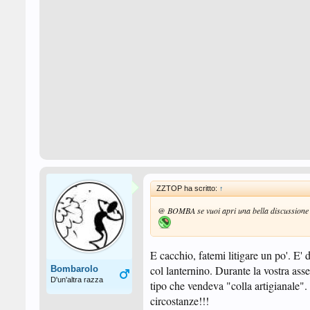
ZZTOP ha scritto:
↑
@ BOMBA se vuoi apri una bella discussione po
E cacchio, fatemi litigare un po'. E
col lanternino. Durante la vostra ass
Bombarolo
D'un'altra razza
tipo che vendeva "colla artigianale"
circostanze!!!