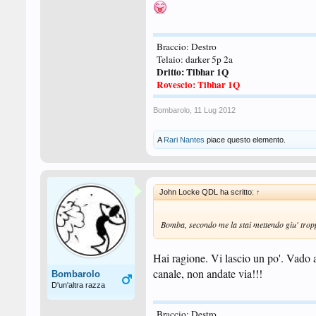
Braccio: Destro
Telaio: darker 5p 2a
Dritto: Tibhar 1Q
Rovescio: Tibhar 1Q
Bombarolo
,
11 Lug 2012
A
Rari Nantes
piace questo elemento.
John Locke QDL ha scritto:
↑
Bomba, secondo me la stai mettendo giu' trop
Hai ragione. Vi lascio un po'. Vado a
canale, non andate via!!!
Bombarolo
D'un'altra razza
Braccio: Destro