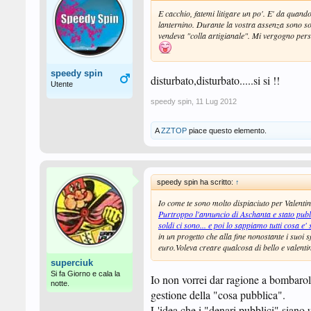
E cacchio, fatemi litigare un po'. E' da quan
lanternino. Durante la vostra assenza sono sol
vendeva "colla artigianale". Mi vergogno pers
speedy spin
disturbato,disturbato.....si si !!
Utente
speedy spin
,
11 Lug 2012
A
ZZTOP
piace questo elemento.
speedy spin ha scritto:
↑
Io come te sono molto dispiaciuto per Valentino 
Purtroppo l'annuncio di Aschanta e stato publica
soldi ci sono... e poi lo sappiamo tutti cosa e'
in un progetto che alla fine nonostante i suoi 
euro.Voleva creare qualcosa di bello e valentin
superciuk
Si fa Giorno e cala la
Io non vorrei dar ragione a bombarolo 
notte.
gestione della "cosa pubblica".
L'idea che i "denari pubblici" siano un