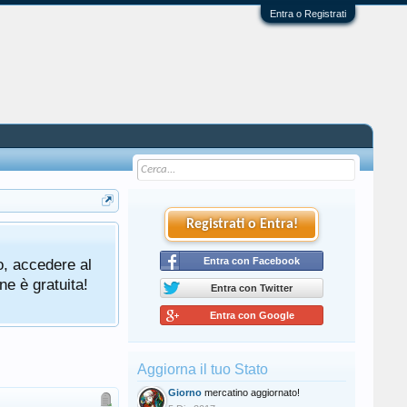
Entra o Registrati
Registrati o Entra!
o, accedere al
Entra con Facebook
ne è gratuita!
Entra con Twitter
Entra con Google
Aggiorna il tuo Stato
Giorno
mercatino aggiornato!