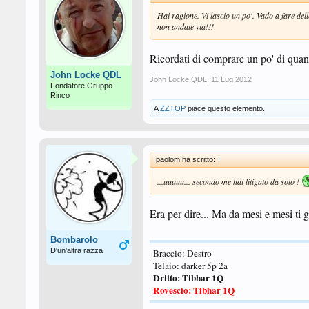
Hai ragione. Vi lascio un po'. Vado a fare del
non andate via!!!
Ricordati di comprare un po' di quant
John Locke QDL
John Locke QDL
,
11 Lug 2012
Fondatore Gruppo
Rinco
A
ZZTOP
piace questo elemento.
paolom ha scritto:
↑
...uuuuu... secondo me hai litigato da solo !
Era per dire... Ma da mesi e mesi t
Bombarolo
D'un'altra razza
Braccio: Destro
Telaio: darker 5p 2a
Dritto: Tibhar 1Q
Rovescio: Tibhar 1Q