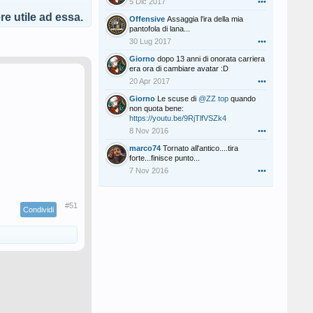
5 Dic 2017
•••
e utile ad essa.
Offensive
Assaggia l'ira della mia
pantofola di lana...
30 Lug 2017
•••
Giorno
dopo 13 anni di onorata carriera
era ora di cambiare avatar :D
20 Apr 2017
•••
Giorno
Le scuse di
@ZZ top
quando
non quota bene:
https://youtu.be/9RjTlfVSZk4
8 Nov 2016
•••
marco74
Tornato all'antico....tira
forte...finisce punto...
7 Nov 2016
•••
#51
Condividi