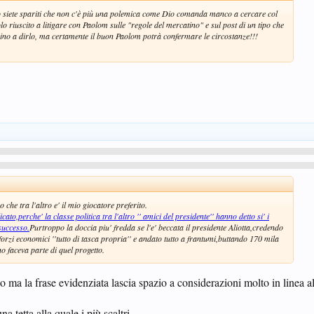
do siete spariti che non c'è più una polemica come Dio comanda manco a cercare col
o riuscito a litigare con Paolom sulle "regole del mercatino" e sul post di un tipo che
ino a dirlo, ma certamente il buon Paolom potrà confermare le circostanze!!!
che tra l'altro e' il mio giocatore preferito.
to,perche' la classe politica tra l'altro '' amici del presidente'' hanno detto si' i
 successo.
Purtroppo la doccia piu' fredda se l'e' beccata il presidente Aliotta,credendo
sforzi economici ''tutto di tasca propria'' e andato tutto a frantumi,buttando 170 mila
o faceva parte di quel progetto.
ma la frase evidenziata lascia spazio a considerazioni molto in linea all'
a tetta alla quale i più scaltri