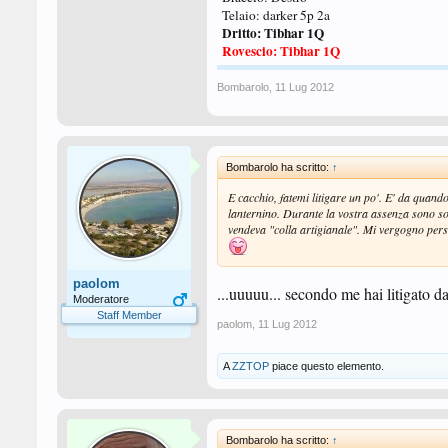
Telaio: darker 5p 2a
Dritto: Tibhar 1Q
Rovescio: Tibhar 1Q
Bombarolo
,
11 Lug 2012
Bombarolo ha scritto:
↑
E cacchio, fatemi litigare un po'. E' da quan
lanternino. Durante la vostra assenza sono sol
vendeva "colla artigianale". Mi vergogno pers
paolom
...uuuuu... secondo me hai litigato d
Moderatore
Staff Member
paolom
,
11 Lug 2012
A
ZZTOP
piace questo elemento.
Bombarolo ha scritto:
↑