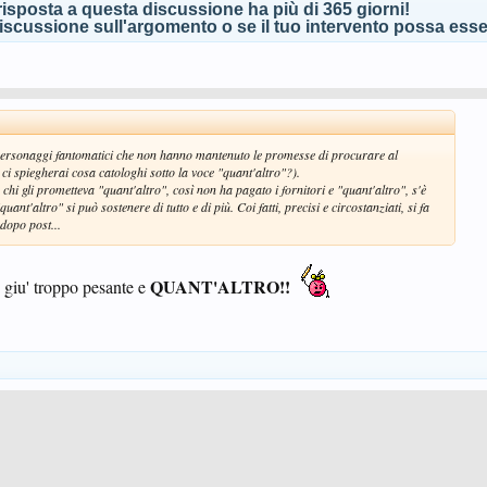
isposta a questa discussione ha più di 365 giorni!
scussione sull'argomento o se il tuo intervento possa esser
 personaggi fantomatici che non hanno mantenuto le promesse di procurare al
ci spiegherai cosa catologhi sotto la voce "quant'altro"?).
chi gli prometteva "quant'altro", così non ha pagato i fornitori e "quant'altro", s'è
uant'altro" si può sostenere di tutto e di più. Coi fatti, precisi e circostanziati, si fa
 dopo post...
QUANT'ALTRO!!
giu' troppo pesante e