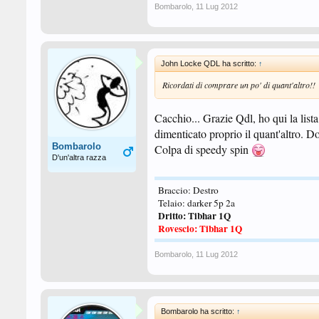
Bombarolo
,
11 Lug 2012
John Locke QDL ha scritto:
↑
Ricordati di comprare un po' di quant'altro!!
Cacchio... Grazie Qdl, ho qui la lista
dimenticato proprio il quant'altro. Do
Bombarolo
Colpa di speedy spin
D'un'altra razza
Braccio: Destro
Telaio: darker 5p 2a
Dritto: Tibhar 1Q
Rovescio: Tibhar 1Q
Bombarolo
,
11 Lug 2012
Bombarolo ha scritto:
↑