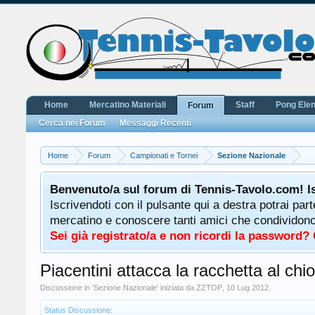
Home
Mercatino Materiali
Staff
Pong Ele
Forum
Cerca nei Forum
Messaggi Recenti
Home
Forum
Campionati e Tornei
Sezione Nazionale
Benvenuto/a sul forum di Tennis-Tavolo.com! I
Iscrivendoti con il pulsante qui a destra potrai par
mercatino e conoscere tanti amici che condividono l
Sei già registrato/a e non ricordi la password?
Piacentini attacca la racchetta al chi
Discussione in '
Sezione Nazionale
' iniziata da
ZZTOP
,
10 Lug 2012
.
Status Discussione: