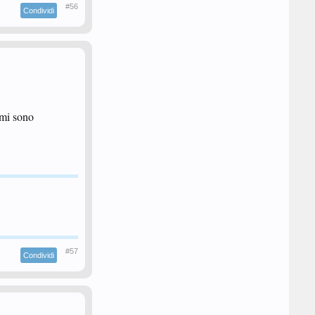
#56
Condividi
 mi sono
#57
Condividi