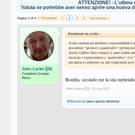
ATTENZIONE! - L'ultima r
Valuta se potrebbe aver senso aprire una nuova di
Pagina 2 di 4
< Precedenti
1
2
3
4
Successive >
Bombarolo ha scritto:
↑
Si ma continui ad attribuire responsabilità a
presidente "sponsor e quant'altro" (prima poi 
Anche Callisto Tanzi magari è stato tradito da 
incul.ato i risparmiatori e "quant'altro". Coi "q
più fatica a rettificare, tu stai rettificando post
John Locke QDL
Fondatore Gruppo
Rinco
Bomba, secondo me la stai mettendo 
John Locke QDL
,
11 Lug 2012
A
Bombarolo
piace questo elemento.