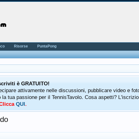
nco
Risorse
PuntaPong
scriviti è GRATUITO!
tecipare attivamente nelle discussioni, pubblicare video e fot
a tua passione per il TennisTavolo. Cosa aspetti? L'iscrizio
 Clicca
QUI
.
odo