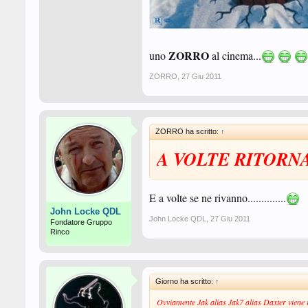
ZORRO
uno
al cinema...
ZORRO
,
27 Giu 2011
ZORRO ha scritto:
↑
A VOLTE RITORNA
E a volte se ne rivanno..............
John Locke QDL
John Locke QDL
,
27 Giu 2011
Fondatore Gruppo
Rinco
Giorno ha scritto:
↑
Ovviamente Jak alias Jak7 alias Daxter viene 