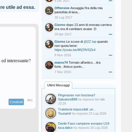
5 Dic 2017
•••
e utile ad essa.
Offensive
Assaggia l'ira della mia
pantofola di lana...
30 Lug 2017
•••
Giorno
dopo 13 anni di onorata carriera
era ora di cambiare avatar :D
20 Apr 2017
•••
Giorno
Le scuse di
@ZZ top
quando
non quota bene:
https://youtu.be/9RjTlfVSZk4
8 Nov 2016
•••
e ed interessante?
marco74
Tornato all'antico....tira
forte...finisce punto...
7 Nov 2016
•••
Ultimi Messaggi
Pingmaster non funziona?
SalvatoreB98
ha risposto
Ieri alle
#51
Condividi
23:29
Traiettorie impossibili: un...
Tsunami!
ha risposto
23 Lug 2026
Danilo Faso campione europeo U19
luca.dalco
ha risposto
20 Lug 2026