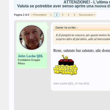
ATTENZIONE! - L'ultima r
Valuta se potrebbe aver senso aprire una nuova di
Pagina 2 di 5
< Precedenti
1
2
3
4
5
Successive >
Daxter ha scritto:
↑
E di pongisti ne conosco, per questo motivo ho
scoprire altro di più attivo, utile ed interessant
Bene, salutato hai salutato, alle doman
John Locke QDL
Fondatore Gruppo
Rinco
John Locke QDL
,
27 Giu 2011