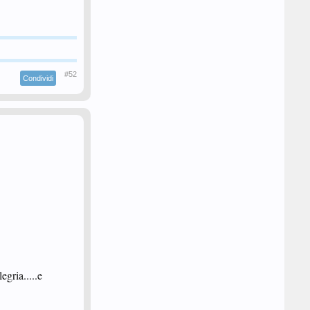
#52
Condividi
egria.....e