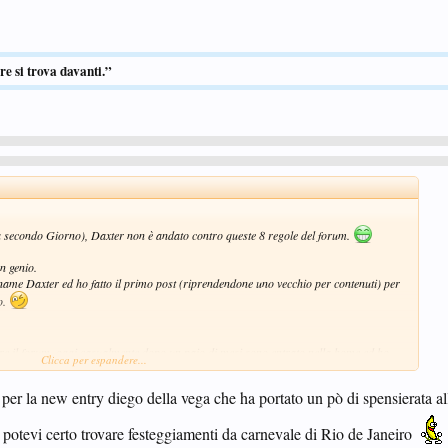
re si trova davanti.”
 secondo Giorno), Daxter non è andato contro queste 8 regole del forum.
n genio.
kname Daxter ed ho fatto il primo post (riprendendone uno vecchio per contenuti) per
o.
 il forum, oggi casualmente dopo un paio di mesi sono entrato nella home ed ho
Clicca per espandere...
um, non comincerò ora, il mio è stato quasi un saluto.
per la new entry diego della vega che ha portato un pò di spensierata all
lio, bello lo sport ma chi lo pratica è troppo nerd nella maggior parte dei casi..
otevi certo trovare festeggiamenti da carnevale di Rio de Janeiro