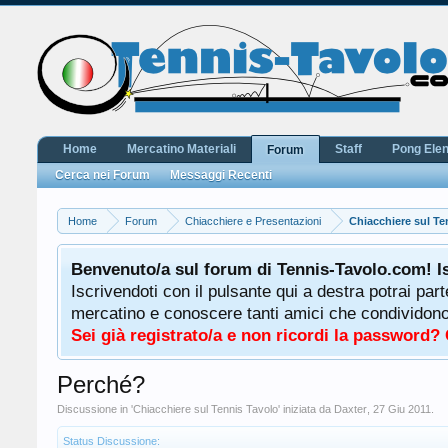
Home
Mercatino Materiali
Staff
Pong Ele
Forum
Cerca nei Forum
Messaggi Recenti
Home
Forum
Chiacchiere e Presentazioni
Chiacchiere sul Te
Benvenuto/a sul forum di Tennis-Tavolo.com! I
Iscrivendoti con il pulsante qui a destra potrai par
mercatino e conoscere tanti amici che condividono l
Sei già registrato/a e non ricordi la password?
Perché?
Discussione in '
Chiacchiere sul Tennis Tavolo
' iniziata da
Daxter
,
27 Giu 2011
.
Status Discussione: