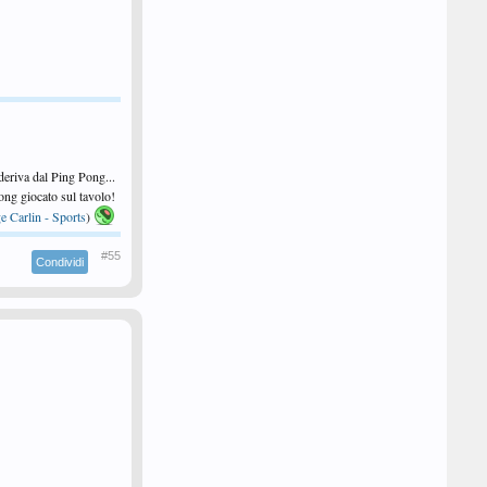
 deriva dal Ping Pong...
 Pong giocato sul tavolo!
e Carlin - Sports
)
#55
Condividi