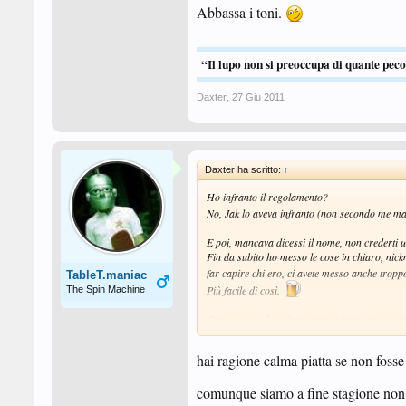
Abbassa i toni.
“Il lupo non si preoccupa di quante peco
Daxter
,
27 Giu 2011
Daxter ha scritto:
↑
Ho infranto il regolamento?
No, Jak lo aveva infranto (non secondo me ma
E poi, mancava dicessi il nome, non crederti u
Fin da subito ho messo le cose in chiaro, nic
far capire chi ero, ci avete messo anche tropp
TableT.maniac
Più facile di così.
The Spin Machine
Comunque volevo fare un post per movimentare
visto calma piatta...è una pizza così ragazzi!
Non l'ho mai usato allo sfinimento questo for
hai ragione calma piatta se non fosse 
Certo che ora che ho smesso di giocare sto meg
comunque siamo a fine stagione non p