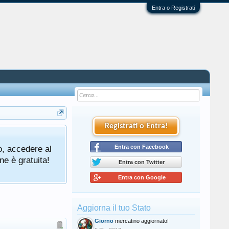
Entra o Registrati
Registrati o Entra!
o, accedere al
Entra con Facebook
ne è gratuita!
Entra con Twitter
Entra con Google
Aggiorna il tuo Stato
Giorno
mercatino aggiornato!