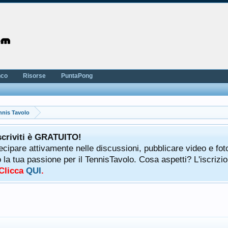
nco
Risorse
PuntaPong
nnis Tavolo
scriviti è GRATUITO!
tecipare attivamente nelle discussioni, pubblicare video e fot
a tua passione per il TennisTavolo. Cosa aspetti? L'iscrizio
 Clicca
QUI
.