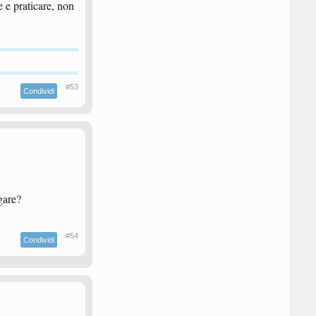
re e praticare, non
#53
Condividi
gare?
#54
Condividi