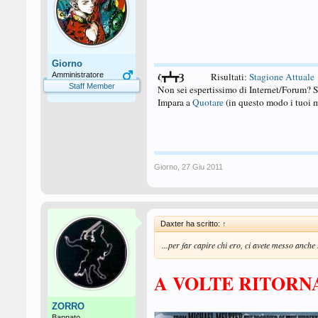
Giorno
ζ┳┻┳Ȝ
Amministratore
====
Risultati:
Stagione Attuale
Staff Member
Non sei espertissimo di Internet/Forum? 
Impara a
Quotare
(in questo modo i tuoi m
Giorno
,
27 Giu 2011
Daxter ha scritto:
↑
...per far capire chi ero, ci avete messo anche 
A VOLTE RITORNA
ZORRO
Bannato