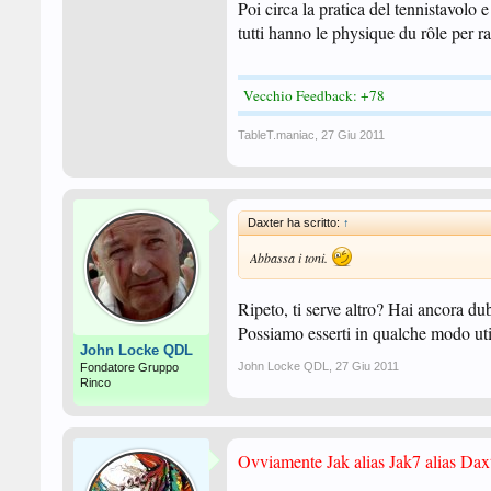
Poi circa la pratica del tennistavolo e
tutti hanno le physique du rôle per r
Vecchio Feedback: +78
TableT.maniac
,
27 Giu 2011
Daxter ha scritto:
↑
Abbassa i toni.
Ripeto, ti serve altro? Hai ancora dub
Possiamo esserti in qualche modo uti
John Locke QDL
John Locke QDL
,
27 Giu 2011
Fondatore Gruppo
Rinco
Ovviamente Jak alias Jak7 alias Daxt