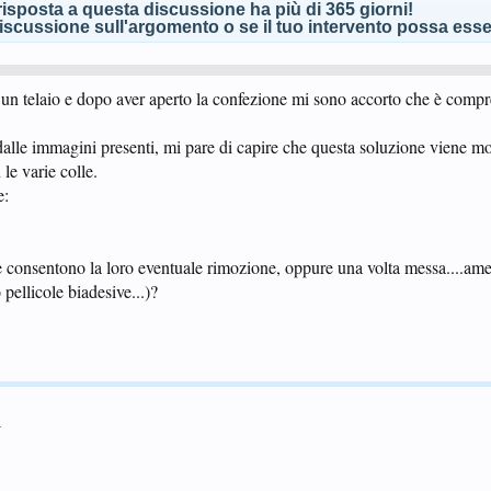
isposta a questa discussione ha più di 365 giorni!
scussione sull'argomento o se il tuo intervento possa esser
n telaio e dopo aver aperto la confezione mi sono accorto che è comp
 dalle immagini presenti, mi pare di capire che questa soluzione viene m
 le varie colle.
e:
e consentono la loro eventuale rimozione, oppure una volta messa....am
pellicole biadesive...)?
A