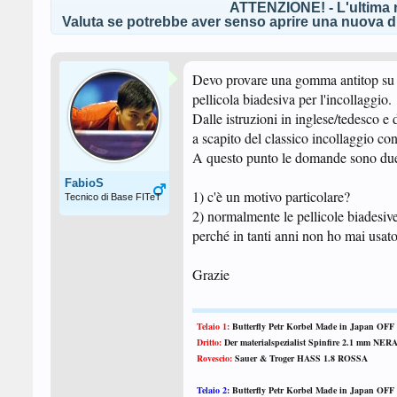
ATTENZIONE! - L'ultima r
Valuta se potrebbe aver senso aprire una nuova di
Devo provare una gomma antitop su u
pellicola biadesiva per l'incollaggio.
Dalle istruzioni in inglese/tedesco e
a scapito del classico incollaggio con
A questo punto le domande sono du
FabioS
1) c'è un motivo particolare?
Tecnico di Base FITeT
2) normalmente le pellicole biadesiv
perché in tanti anni non ho mai usato 
Grazie
Telaio 1:
Butterfly Petr Korbel Made in Japan OFF
Dritto:
Der materialspezialist Spinfire 2.1 mm NER
Rovescio:
Sauer & Troger HASS 1.8 ROSSA
Telaio 2:
Butterfly
Petr Korbel Made in Japan OFF