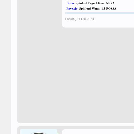
Dritto:
Spinlord Degu 2.0 mm NERA
Rovescio:
Spinlord Waran 1.5 ROSSA
FabioS
,
11 Dic 2024