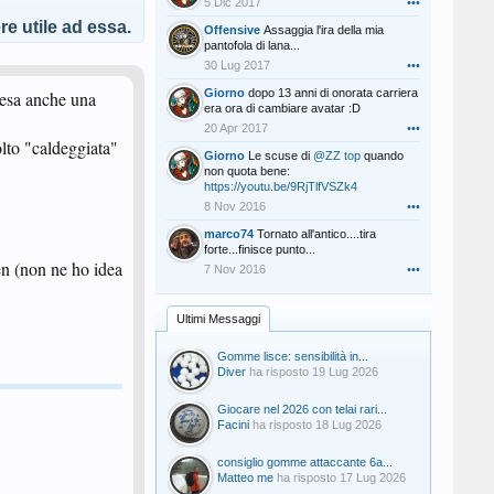
5 Dic 2017
•••
e utile ad essa.
Offensive
Assaggia l'ira della mia
pantofola di lana...
30 Lug 2017
•••
Giorno
dopo 13 anni di onorata carriera
resa anche una
era ora di cambiare avatar :D
20 Apr 2017
•••
olto "caldeggiata"
Giorno
Le scuse di
@ZZ top
quando
non quota bene:
https://youtu.be/9RjTlfVSZk4
8 Nov 2016
•••
marco74
Tornato all'antico....tira
forte...finisce punto...
en (non ne ho idea
7 Nov 2016
•••
Ultimi Messaggi
Gomme lisce: sensibilità in...
Diver
ha risposto
19 Lug 2026
Giocare nel 2026 con telai rari...
Facini
ha risposto
18 Lug 2026
consiglio gomme attaccante 6a...
Matteo me
ha risposto
17 Lug 2026