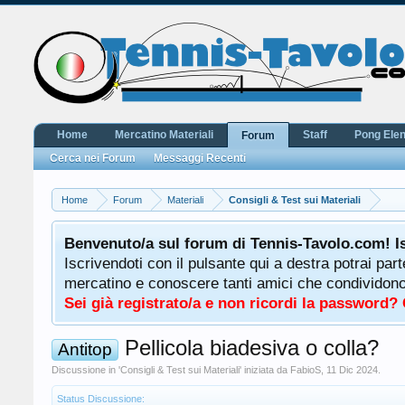
Home
Mercatino Materiali
Staff
Pong Ele
Forum
Cerca nei Forum
Messaggi Recenti
Home
Forum
Materiali
Consigli & Test sui Materiali
Benvenuto/a sul forum di Tennis-Tavolo.com! I
Iscrivendoti con il pulsante qui a destra potrai par
mercatino e conoscere tanti amici che condividono l
Sei già registrato/a e non ricordi la password?
Pellicola biadesiva o colla?
Antitop
Discussione in '
Consigli & Test sui Materiali
' iniziata da
FabioS
,
11 Dic 2024
.
Status Discussione: