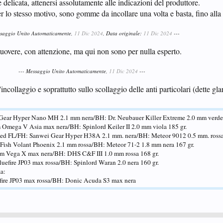
elicata, attenersi assolutamente alle indicazioni del produttore.
 lo stesso motivo, sono gomme da incollare una volta e basta, fino alla 
ssaggio Unito Automaticamente,
11 Dic 2024
, Data originale:
11 Dic 2024
---
muovere, con attenzione, ma qui non sono per nulla esperto.
--- Messaggio Unito Automaticamente,
11 Dic 2024
---
incollaggio e soprattutto sullo scollaggio delle anti particolari (dette glan
Gear Hyper Nano MH 2.1 mm nera/BH: Dr. Neubauer Killer Extreme 2.0 mm verde 
Omega V Asia max nera/BH: Spinlord Keiler II 2.0 mm viola 185 gr.
eed FL/FH: Sanwei Gear Hyper H38A 2.1 mm. nera/BH: Meteor 9012 0.5 mm. rossa
 Fish Volant Phoenix 2.1 mm rossa/BH: Meteor 71-2 1.8 mm nera 167 gr.
iom Vega X max nera/BH: DHS C&F III 1.0 mm rossa 168 gr.
luefire JP03 max rossa/BH: Spinlord Waran 2.0 nera 160 gr.
za:
efire JP03 max rossa/BH: Donic Acuda S3 max nera