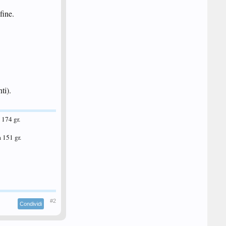
fine.
ti).
174 gr.
 151 gr.
#2
Condividi