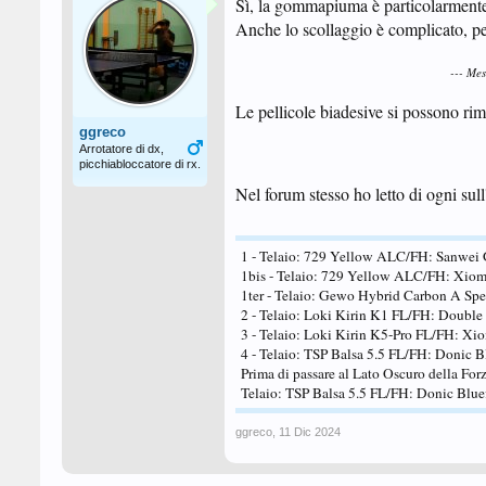
Sì, la gommapiuma è particolarmente d
Anche lo scollaggio è complicato, per
--- Me
Le pellicole biadesive si possono ri
ggreco
Arrotatore di dx,
picchiabloccatore di rx.
Nel forum stesso ho letto di ogni sull'
1 - Telaio: 729 Yellow ALC/FH: Sanwei 
1bis - Telaio: 729 Yellow ALC/FH: Xiom 
1ter - Telaio: Gewo Hybrid Carbon A Sp
2 - Telaio: Loki Kirin K1 FL/FH: Double
3 - Telaio: Loki Kirin K5-Pro FL/FH: X
4 - Telaio: TSP Balsa 5.5 FL/FH: Donic B
Prima di passare al Lato Oscuro della For
Telaio: TSP Balsa 5.5 FL/FH: Donic Blu
ggreco
,
11 Dic 2024