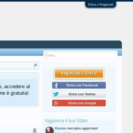
Entra o Registrati
Registrati o Entra!
o, accedere al
Entra con Facebook
ne è gratuita!
Entra con Twitter
Entra con Google
Aggiorna il tuo Stato
Giorno
mercatino aggiornato!