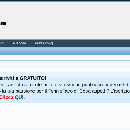
nco
Risorse
PuntaPong
scriviti è GRATUITO!
tecipare attivamente nelle discussioni, pubblicare video e fot
a tua passione per il TennisTavolo. Cosa aspetti? L'iscrizio
 Clicca
QUI
.