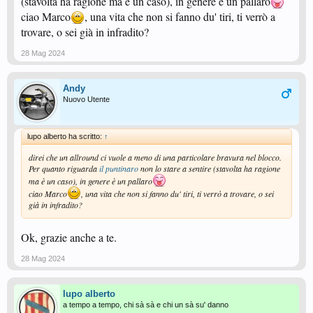
(stavolta ha ragione ma è un caso), in genere è un pallaro
ciao Marco
, una vita che non si fanno du' tiri, ti verrò a
trovare, o sei già in infradito?
28 Mag 2024
Andy
Nuovo Utente
lupo alberto ha scritto:
↑
direi che un allround ci vuole a meno di una particolare bravura nel blocco.
Per quanto riguarda
il puntinaro
non lo stare a sentire (stavolta ha ragione
ma è un caso), in genere è un pallaro
ciao Marco
, una vita che non si fanno du' tiri, ti verrò a trovare, o sei
già in infradito?
Ok, grazie anche a te.
28 Mag 2024
lupo alberto
a tempo a tempo, chi sà sà e chi un sà su' danno