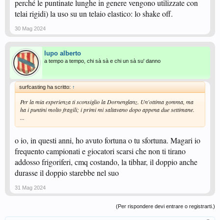
perché le puntinate lunghe in genere vengono utilizzate con
telai rigidi) la uso su un telaio elastico: lo shake off.
30 Mag 2024
lupo alberto
a tempo a tempo, chi sà sà e chi un sà su' danno
surfcasting ha scritto:
↑
Per la mia esperienza ti sconsiglio la Dornenglanz. Un'ottima gomma, ma
ha i puntini molto fragili; i primi mi saltavano dopo appena due settimane.
...
o io, in questi anni, ho avuto fortuna o tu sfortuna. Magari io
frequento campionati e giocatori scarsi che non ti tirano
addosso frigoriferi, cmq costando, la tibhar, il doppio anche
durasse il doppio starebbe nel suo
31 Mag 2024
(Per rispondere devi entrare o registrarti.)