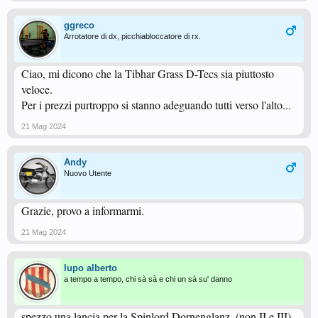
ggreco
Arrotatore di dx, picchiabloccatore di rx.
Ciao, mi dicono che la Tibhar Grass D-Tecs sia piuttosto
veloce.
Per i prezzi purtroppo si stanno adeguando tutti verso l'alto...
21 Mag 2024
Andy
Nuovo Utente
Grazie, provo a informarmi.
21 Mag 2024
lupo alberto
a tempo a tempo, chi sà sà e chi un sà su' danno
spezzo una lancia per la Spinlord Dornenglanz, (non II e III)