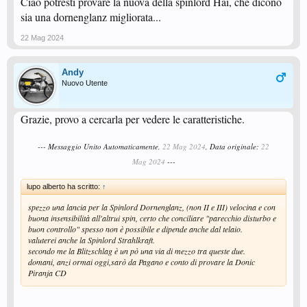
Ciao potresti provare la nuova della spinlord Hai, che dicono
sia una dornenglanz migliorata...
22 Mag 2024
Andy
Nuovo Utente
Grazie, provo a cercarla per vedere le caratteristiche.
--- Messaggio Unito Automaticamente,
22 Mag 2024
, Data originale:
22
Mag 2024
---
lupo alberto ha scritto:
↑
spezzo una lancia per la Spinlord Dornenglanz, (non II e III) velocina e con
buona insensibilità all'altrui spin, certo che conciliare "parecchio disturbo e
buon controllo" spesso non è possibile e dipende anche dal telaio.
valuterei anche la Spinlord Strahlkraft.
secondo me la Blitzschlag è un pò una via di mezzo tra queste due.
domani, anzi ormai oggi,sarò da Pagano e conto di provare la Donic
Piranja CD