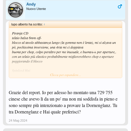
Andy
Nuovo Utente
lupo alberto ha scritto:
↑
Piranja CD
telaio balsa 6mm off-
blocco al tavolo abbastanza lungo (la gomma non è lenta), mi si alzava un
pò, pochissima inversione, una 4rta mi ci doppiava
buona per chop, colpo peraltro per me inusuale, e buona++ per aperture,.
con un telaio più elastico probabilmente migliorerebbero chop e aperture
peggiorando il blocco
Spinlord Hai
Clicca per espandere...
telaio all
gomma veloce, ottimo blocco, paragonabile alla Dornenglanz, con buona
inversione e aperture più facili
io ho comprato la Piranja peccato
Grazie del report. Io per adesso ho montato una 729 755
cinese che avevo lì da un po' ma non mi soddisfa in pieno e
sono sempre più intenzionato a provare la Dornenglanz. Tu
tra Dornenglanz e Hai quale preferisci?
24 Mag 2024