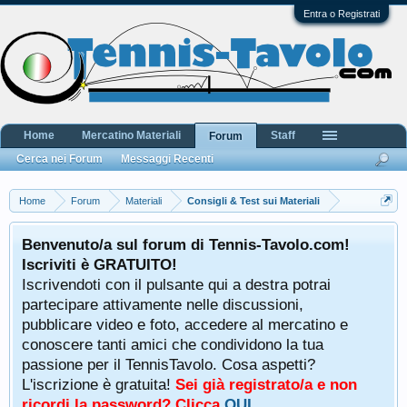
Entra o Registrati
Home
Mercatino Materiali
Staff
Forum
Cerca nei Forum
Messaggi Recenti
Home
Forum
Materiali
Consigli & Test sui Materiali
Benvenuto/a sul forum di Tennis-Tavolo.com!
Iscriviti è GRATUITO!
Iscrivendoti con il pulsante qui a destra potrai
partecipare attivamente nelle discussioni,
pubblicare video e foto, accedere al mercatino e
conoscere tanti amici che condividono la tua
passione per il TennisTavolo. Cosa aspetti?
L'iscrizione è gratuita!
Sei già registrato/a e non
ricordi la password? Clicca
QUI
.