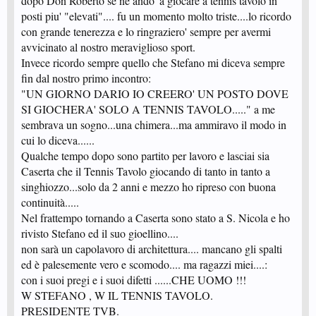
dopo Don Roberto se ne ando' a giocare a tennis tavolo in
posti piu' "elevati".... fu un momento molto triste....lo ricordo
con grande tenerezza e lo ringraziero' sempre per avermi
avvicinato al nostro meraviglioso sport.
Invece ricordo sempre quello che Stefano mi diceva sempre
fin dal nostro primo incontro:
"UN GIORNO DARIO IO CREERO' UN POSTO DOVE
SI GIOCHERA' SOLO A TENNIS TAVOLO....." a me
sembrava un sogno...una chimera...ma ammiravo il modo in
cui lo diceva......
Qualche tempo dopo sono partito per lavoro e lasciai sia
Caserta che il Tennis Tavolo giocando di tanto in tanto a
singhiozzo...solo da 2 anni e mezzo ho ripreso con buona
continuità.....
Nel frattempo tornando a Caserta sono stato a S. Nicola e ho
rivisto Stefano ed il suo gioellino....
non sarà un capolavoro di architettura.... mancano gli spalti
ed è palesemente vero e scomodo.... ma ragazzi miei....:
con i suoi pregi e i suoi difetti ......CHE UOMO !!!
W STEFANO , W IL TENNIS TAVOLO.
PRESIDENTE TVB.