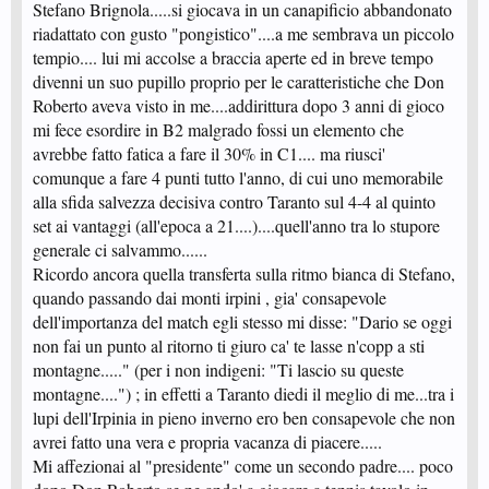
Stefano Brignola.....si giocava in un canapificio abbandonato
riadattato con gusto "pongistico"....a me sembrava un piccolo
tempio.... lui mi accolse a braccia aperte ed in breve tempo
divenni un suo pupillo proprio per le caratteristiche che Don
Roberto aveva visto in me....addirittura dopo 3 anni di gioco
mi fece esordire in B2 malgrado fossi un elemento che
avrebbe fatto fatica a fare il 30% in C1.... ma riusci'
comunque a fare 4 punti tutto l'anno, di cui uno memorabile
alla sfida salvezza decisiva contro Taranto sul 4-4 al quinto
set ai vantaggi (all'epoca a 21....)....quell'anno tra lo stupore
generale ci salvammo......
Ricordo ancora quella transferta sulla ritmo bianca di Stefano,
quando passando dai monti irpini , gia' consapevole
dell'importanza del match egli stesso mi disse: "Dario se oggi
non fai un punto al ritorno ti giuro ca' te lasse n'copp a sti
montagne....." (per i non indigeni: "Ti lascio su queste
montagne....") ; in effetti a Taranto diedi il meglio di me...tra i
lupi dell'Irpinia in pieno inverno ero ben consapevole che non
avrei fatto una vera e propria vacanza di piacere.....
Mi affezionai al "presidente" come un secondo padre.... poco