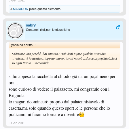
6 Gen 2011
A
MATADOR
piace questo elemento.
sabry
Contano i titoli,non le classifiche
yopla ha scritto:
↑
Salvatore, ma perchè, hai smesso? Dai vieni a fare qualche scambio
...vedrai... è fantastico...tappeto nuovo, tavoli nuovi, ...docce...spogliatoi...luci
su ogni tavolo... incredibile
si,ho appeso la racchetta al chiodo già da un po,almeno per
ora...
sono curioso di vedere il palazzetto, mi congratulo con i
Brignola,
io magari ricomincerò proprio dal palatennistavolo di
caserta,ma solo quando questo sport ,e le persone che lo
praticano,mi faranno tornare a divertire
6 Gen 2011