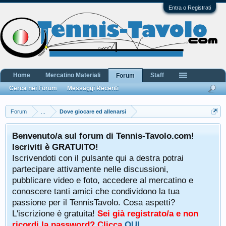
Entra o Registrati
Home
Mercatino Materiali
Staff
Forum
Cerca nei Forum
Messaggi Recenti
Forum
...
Dove giocare ed allenarsi
Benvenuto/a sul forum di Tennis-Tavolo.com!
Iscriviti è GRATUITO!
Iscrivendoti con il pulsante qui a destra potrai
partecipare attivamente nelle discussioni,
pubblicare video e foto, accedere al mercatino e
conoscere tanti amici che condividono la tua
passione per il TennisTavolo. Cosa aspetti?
L'iscrizione è gratuita!
Sei già registrato/a e non
ricordi la password? Clicca
QUI
.