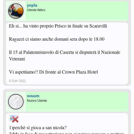
yopla
Utente Attivo
Eh si... ha vinto proprio Prisco in finale su Scaravilli
Ragazzi ci siamo anche domani sera dopo le 18.00
Il 15 al Palatennistavolo di Caserta si disputerà il Nazionale
Veterani
Vi aspettiamo!! Di fronte al Crown Plaza Hotel
6 Gen 2011
svuum
Nuovo Utente
1)perchè si gioca a san nicola?
2)Ma in fase di progettazione non si poteva pensare a mettere