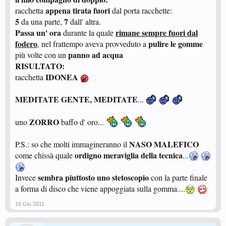
appena tirata fuori
racchetta
dal porta racchette:
5
7
da una parte,
dall' altra.
Passa un' ora
rimane sempre fuori dal
durante la quale
fodero
pulire le gomme
, nel frattempo aveva provveduto a
panno ad acqua
più volte con un
RISULTATO:
IDONEA
racchetta
MEDITATE GENTE, MEDITATE
...
ZORRO
uno
baffo d' oro...
NASO MALEFICO
P.S.: so che molti immagineranno il
ordigno meraviglia della tecnica
come chissà quale
...
sembra piuttosto uno stetoscopio
Invece
con la parte finale
a forma di disco che viene appoggiata sulla gomma....
16 Giu 2011