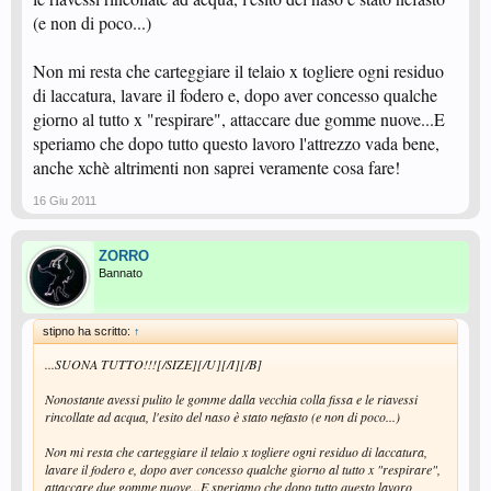
(e non di poco...)
Non mi resta che carteggiare il telaio x togliere ogni residuo
di laccatura, lavare il fodero e, dopo aver concesso qualche
giorno al tutto x "respirare", attaccare due gomme nuove...E
speriamo che dopo tutto questo lavoro l'attrezzo vada bene,
anche xchè altrimenti non saprei veramente cosa fare!
16 Giu 2011
ZORRO
Bannato
stipno ha scritto:
↑
...SUONA TUTTO!!![/SIZE][/U][/I][/B]
Nonostante avessi pulito le gomme dalla vecchia colla fissa e le riavessi
rincollate ad acqua, l'esito del naso è stato nefasto (e non di poco...)
Non mi resta che carteggiare il telaio x togliere ogni residuo di laccatura,
lavare il fodero e, dopo aver concesso qualche giorno al tutto x "respirare",
attaccare due gomme nuove...E speriamo che dopo tutto questo lavoro