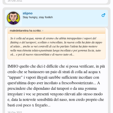
16 Giu 2011
stipno
Stay hungry, stay foolish
maledettaretina ha scritto:
↑
Se è colla ad acqua, niente di strano che abbia intrappolato i vapori del
flatting o del turapori, scollato e reincollato, la nuova colla ha fatto da tappo
al telaio... anche se nei controlli di cui ho parlato l'atleta ha fatto mettere
nella macchinetta telaio+puntinata lunga incollata e poi gomma liscia, tutto
ok... e poi di nuovo riassemblata e di nuovo tutto ok...
IMHO quello che dici è difficile che si possa verificare, in più
credo che se bastassero un paio di strati di colla ad acqua x
"tappare" i vapori illegali sarebbe sufficiente incollare con
quest'ultima dopo aver incollato a fresco/boosterizzato... A
prescindere che dipendano dal turapori o da una gomma
irregolare i voc se presenti vengono rilevati allo stesso modo
e, data la notevole sensibilità del naso, non credo proprio che
basti così poco x fregarlo...
16 Giu 2011