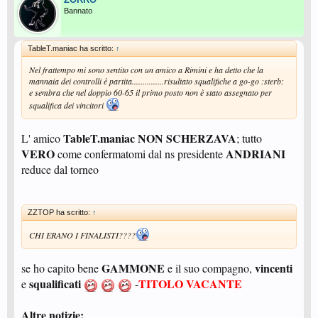
Bannato
TableT.maniac ha scritto:
↑
Nel frattempo mi sono sentito con un amico a Rimini e ha detto che la
mannaia dei controlli è partita...............risultato squalifiche a go-go :sterb:
e sembra che nel doppio 60-65 il primo posto non è stato assegnato per
squalifica dei vincitori
TableT.maniac
NON SCHERZAVA
L' amico
; tutto
VERO
ANDRIANI
come confermatomi dal ns presidente
reduce dal torneo
ZZTOP ha scritto:
↑
CHI ERANO I FINALISTI????
GAMMONE
vincenti
se ho capito bene
e il suo compagno,
squalificati
TITOLO VACANTE
e
-
Altre notizie: