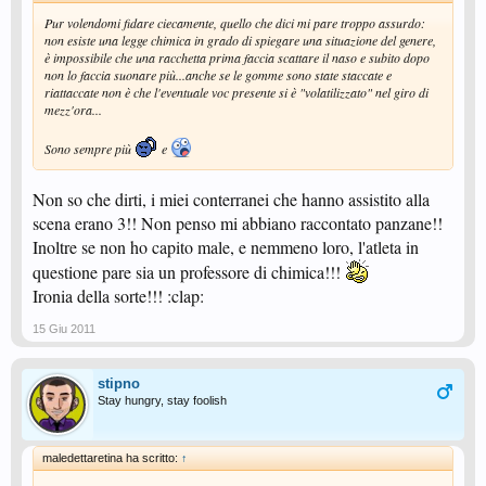
Pur volendomi fidare ciecamente, quello che dici mi pare troppo assurdo:
non esiste una legge chimica in grado di spiegare una situazione del genere,
è impossibile che una racchetta prima faccia scattare il naso e subito dopo
non lo faccia suonare più...anche se le gomme sono state staccate e
riattaccate non è che l'eventuale voc presente si è "volatilizzato" nel giro di
mezz'ora...
Sono sempre più
e
Non so che dirti, i miei conterranei che hanno assistito alla
scena erano 3!! Non penso mi abbiano raccontato panzane!!
Inoltre se non ho capito male, e nemmeno loro, l'atleta in
questione pare sia un professore di chimica!!!
Ironia della sorte!!! :clap:
15 Giu 2011
stipno
Stay hungry, stay foolish
maledettaretina ha scritto:
↑