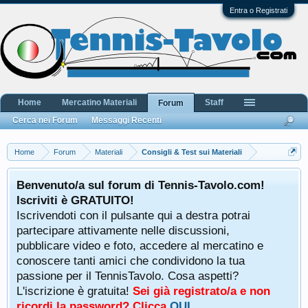
Entra o Registrati
Home
Mercatino Materiali
Staff
Forum
Cerca nei Forum
Messaggi Recenti
Home
Forum
Materiali
Consigli & Test sui Materiali
Benvenuto/a sul forum di Tennis-Tavolo.com!
Iscriviti è GRATUITO!
Iscrivendoti con il pulsante qui a destra potrai
partecipare attivamente nelle discussioni,
pubblicare video e foto, accedere al mercatino e
conoscere tanti amici che condividono la tua
passione per il TennisTavolo. Cosa aspetti?
L'iscrizione è gratuita!
Sei già registrato/a e non
ricordi la password? Clicca
QUI
.