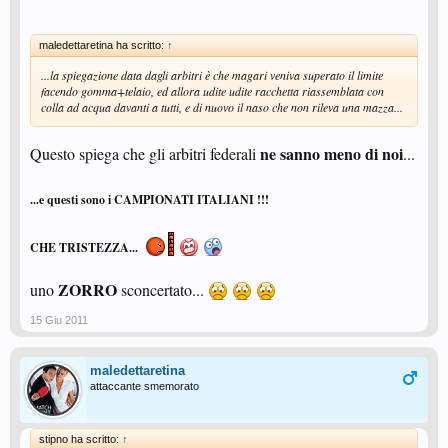
maledettaretina ha scritto:
↑
...la spiegazione data dagli arbitri è che magari veniva superato il limite
facendo gomma+telaio, ed allora udite udite racchetta riassemblata con
colla ad acqua davanti a tutti, e di nuovo il naso che non rileva una mazza...
ne sanno meno di noi
Questo spiega che gli arbitri federali
...
...e questi sono i CAMPIONATI ITALIANI !!!
CHE TRISTEZZA...
ZORRO
uno
sconcertato...
15 Giu 2011
maledettaretina
attaccante smemorato
stipno ha scritto:
↑