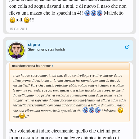
con colla ad acqua davanti a tutti, e di nuovo il naso che non
rileva una mazza che lo spacchi in 4!!
Maledetto
rotfl
!!!
15 Giu 2011
stipno
Stay hungry, stay foolish
maledettaretina ha scritto:
↑
a me hanno raccontato, in diretta, di un controllo preventivo chiesto da un
atleta prima di inizio gara: la macchinetta ha suonato per tutte 5, dico 5,
racchette!!! Pare che l'atleta infuriato abbia voluto vederci chiaro e scollate
le gomme per vedere se fossero queste o il telaio laccato, ha scoperto che il
dio dell'olfatto non proferiva verbo! la spiegazione data dagli arbitri è che
magari veniva superato il limite facendo gomma+telaio, ed allora udite udite
racchetta riassemblata con colla ad acqua davanti a tutti, e di nuovo il naso
che non rileva una mazza che lo spacchi in 4!!
Maledetto
rotfl
!!!
Pur volendomi fidare ciecamente, quello che dici mi pare
troppo assurdo: non esiste una legge chimica in grado di