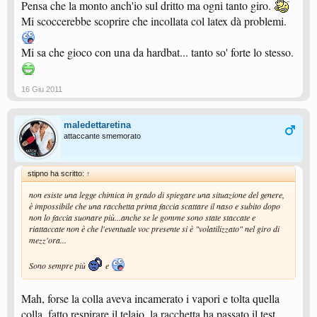
Pensa che la monto anch'io sul dritto ma ogni tanto giro.
Mi scoccerebbe scoprire che incollata col latex dà problemi.
Mi sa che gioco con una da hardbat... tanto so' forte lo stesso.
16 Giu 2011
maledettaretina
attaccante smemorato
stipno ha scritto:
↑
non esiste una legge chimica in grado di spiegare una situazione del genere,
è impossibile che una racchetta prima faccia scattare il naso e subito dopo
non lo faccia suonare più...anche se le gomme sono state staccate e
riattaccate non è che l'eventuale voc presente si è "volatilizzato" nel giro di
mezz'ora...
Sono sempre più
e
Mah, forse la colla aveva incamerato i vapori e tolta quella
colla, fatto respirare il telaio, la racchetta ha passato il test...