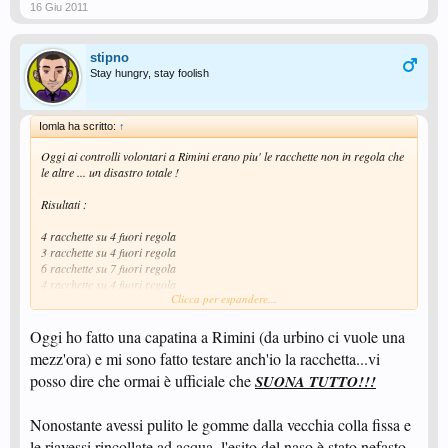
16 Giu 2011
stipno
Stay hungry, stay foolish
Iomla ha scritto:
↑
Oggi ai controlli volontari a Rimini erano piu' le racchette non in regola che
le altre ... un disastro totale !
Risultati :
4 racchette su 4 fuori regola
3 racchette su 4 fuori regola
6 racchette su 7 fuori regola
4 racchette su 4 fuori regola
Clicca per espandere...
..........
..........
..........
Oggi ho fatto una capatina a Rimini (da urbino ci vuole una
..........
mezz'ora) e mi sono fatto testare anch'io la racchetta...vi
posso dire che ormai è ufficiale che
SUONA TUTTO!!!
.
Nonostante avessi pulito le gomme dalla vecchia colla fissa e
le riavessi rincollate ad acqua, l'esito del naso è stato nefasto