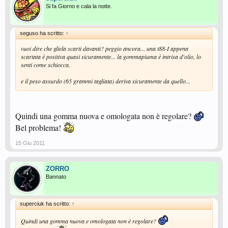
Si fa Giorno e cala la notte.
seguso ha scritto:
↑
vuoi dire che gliela scarti davanti? peggio ancora... una t88-I appena
scartata è positiva quasi sicuramente... la gommapiuma è intrisa d'olio, lo
senti come schiocca.
e il peso assurdo (65 grammi tagliata) deriva sicuramente da quello...
Quindi una gomma nuova e omologata non è regolare?
Bel problema!
15 Giu 2011
ZORRO
Bannato
superciuk ha scritto:
↑
Quindi una gomma nuova e omologata non è regolare?