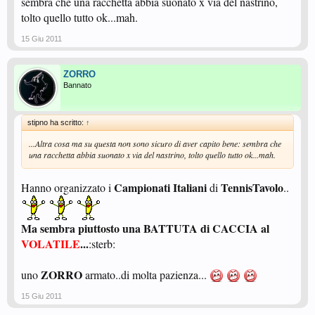
sembra che una racchetta abbia suonato x via del nastrino,
tolto quello tutto ok...mah.
15 Giu 2011
ZORRO
Bannato
stipno ha scritto:
↑
...Altra cosa ma su questa non sono sicuro di aver capito bene: sembra che
una racchetta abbia suonato x via del nastrino, tolto quello tutto ok...mah.
Campionati Italiani
TennisTavolo
Hanno organizzato i
di
..
Ma sembra piuttosto una BATTUTA di CACCIA al
VOLATILE
...
:sterb:
ZORRO
uno
armato..di molta pazienza...
15 Giu 2011