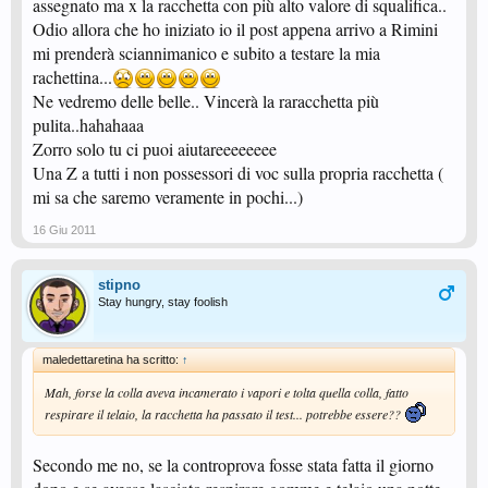
assegnato ma x la racchetta con più alto valore di squalifica..
Odio allora che ho iniziato io il post appena arrivo a Rimini
mi prenderà sciannimanico e subito a testare la mia
rachettina...
Ne vedremo delle belle.. Vincerà la raracchetta più
pulita..hahahaaa
Zorro solo tu ci puoi aiutareeeeeeee
Una Z a tutti i non possessori di voc sulla propria racchetta (
mi sa che saremo veramente in pochi...)
16 Giu 2011
stipno
Stay hungry, stay foolish
maledettaretina ha scritto:
↑
Mah, forse la colla aveva incamerato i vapori e tolta quella colla, fatto
respirare il telaio, la racchetta ha passato il test... potrebbe essere??
Secondo me no, se la controprova fosse stata fatta il giorno