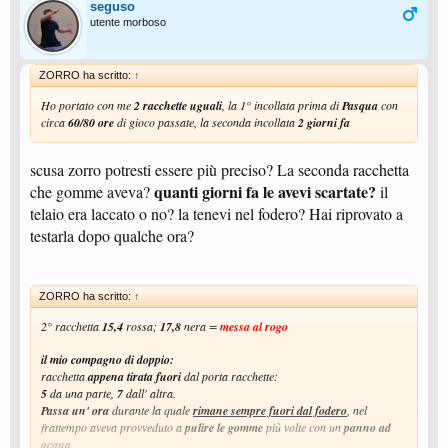
seguso
utente morboso
ZORRO ha scritto:
↑
Ho portato con me
2 racchette uguali
, la 1° incollata prima di
Pasqua
con
circa
60/80 ore
di gioco passate, la seconda incollata
2 giorni fa
scusa zorro potresti essere più preciso? La seconda racchetta
quanti giorni fa le avevi scartate?
che gomme aveva?
il
telaio era laccato o no? la tenevi nel fodero? Hai riprovato a
testarla dopo qualche ora?
ZORRO ha scritto:
↑
2° racchetta
15,4
rossa;
17,8
nera =
messa al rogo
il mio compagno di doppio:
racchetta
appena tirata fuori
dal porta racchette:
5
da una parte,
7
dall' altra.
Passa un' ora
durante la quale
rimane sempre fuori dal fodero
, nel
frattempo aveva provveduto a
pulire le gomme
più volte con un
panno ad
acqua