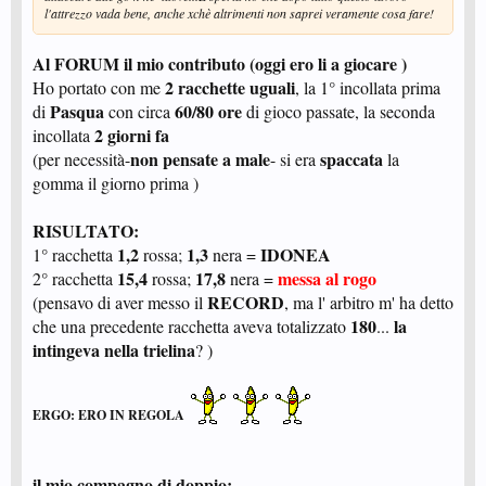
l'attrezzo vada bene, anche xchè altrimenti non saprei veramente cosa fare!
Al FORUM il mio contributo (oggi ero li a giocare )
2 racchette uguali
Ho portato con me
, la 1° incollata prima
Pasqua
60/80 ore
di
con circa
di gioco passate, la seconda
2 giorni fa
incollata
non pensate a male
spaccata
(per necessità-
- si era
la
gomma il giorno prima )
RISULTATO:
1,2
1,3
IDONEA
1° racchetta
rossa;
nera =
15,4
17,8
messa al rogo
2° racchetta
rossa;
nera =
RECORD
(pensavo di aver messo il
, ma l' arbitro m' ha detto
180
la
che una precedente racchetta aveva totalizzato
...
intingeva nella trielina
? )
ERGO: ERO IN REGOLA
il mio compagno di doppio: