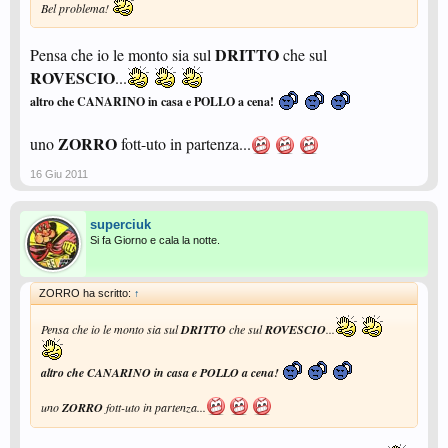
Bel problema!
DRITTO
Pensa che io le monto sia sul
che sul
ROVESCIO
...
altro che CANARINO in casa e POLLO a cena!
ZORRO
uno
fott-uto in partenza...
16 Giu 2011
superciuk
Si fa Giorno e cala la notte.
ZORRO ha scritto:
↑
Pensa che io le monto sia sul
DRITTO
che sul
ROVESCIO
...
altro che CANARINO in casa e POLLO a cena!
uno
ZORRO
fott-uto in partenza...