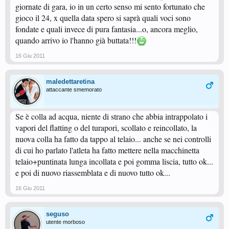
giornate di gara, io in un certo senso mi sento fortunato che
gioco il 24, x quella data spero si saprà quali voci sono
fondate e quali invece di pura fantasia...o, ancora meglio,
quando arrivo io l'hanno già buttata!!!
16 Giu 2011
maledettaretina
attaccante smemorato
Se è colla ad acqua, niente di strano che abbia intrappolato i
vapori del flatting o del turapori, scollato e reincollato, la
nuova colla ha fatto da tappo al telaio... anche se nei controlli
di cui ho parlato l'atleta ha fatto mettere nella macchinetta
telaio+puntinata lunga incollata e poi gomma liscia, tutto ok...
e poi di nuovo riassemblata e di nuovo tutto ok...
16 Giu 2011
seguso
utente morboso