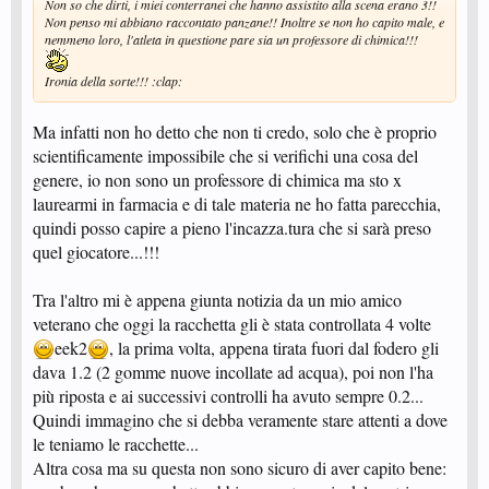
Non so che dirti, i miei conterranei che hanno assistito alla scena erano 3!!
Non penso mi abbiano raccontato panzane!! Inoltre se non ho capito male, e
nemmeno loro, l'atleta in questione pare sia un professore di chimica!!!
Ironia della sorte!!! :clap:
Ma infatti non ho detto che non ti credo, solo che è proprio
scientificamente impossibile che si verifichi una cosa del
genere, io non sono un professore di chimica ma sto x
laurearmi in farmacia e di tale materia ne ho fatta parecchia,
quindi posso capire a pieno l'incazza.tura che si sarà preso
quel giocatore...!!!
Tra l'altro mi è appena giunta notizia da un mio amico
veterano che oggi la racchetta gli è stata controllata 4 volte
eek2
, la prima volta, appena tirata fuori dal fodero gli
dava 1.2 (2 gomme nuove incollate ad acqua), poi non l'ha
più riposta e ai successivi controlli ha avuto sempre 0.2...
Quindi immagino che si debba veramente stare attenti a dove
le teniamo le racchette...
Altra cosa ma su questa non sono sicuro di aver capito bene: