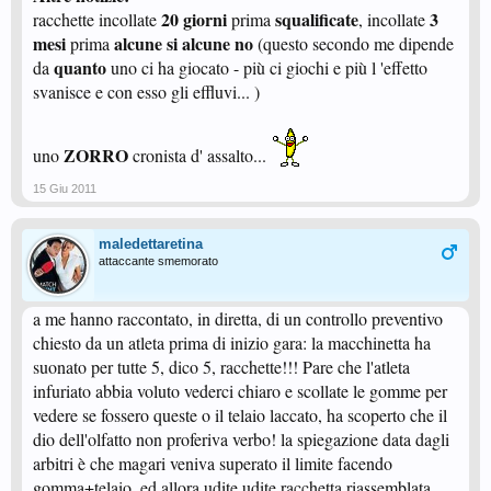
20 giorni
squalificate
3
racchette incollate
prima
, incollate
mesi
alcune si alcune no
prima
(questo secondo me dipende
quanto
da
uno ci ha giocato - più ci giochi e più l 'effetto
svanisce e con esso gli effluvi... )
ZORRO
uno
cronista d' assalto...
15 Giu 2011
maledettaretina
attaccante smemorato
a me hanno raccontato, in diretta, di un controllo preventivo
chiesto da un atleta prima di inizio gara: la macchinetta ha
suonato per tutte 5, dico 5, racchette!!! Pare che l'atleta
infuriato abbia voluto vederci chiaro e scollate le gomme per
vedere se fossero queste o il telaio laccato, ha scoperto che il
dio dell'olfatto non proferiva verbo! la spiegazione data dagli
arbitri è che magari veniva superato il limite facendo
gomma+telaio, ed allora udite udite racchetta riassemblata