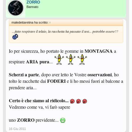
ZORRO
Bannato
maledettaretina ha scritto:
↑
...fatto respirare il telaio, la racchetta ha passato il test... potrebbe essere??
MONTAGNA
Io per sicurezza, ho portato le gomme in
a
ARIA pura
respirare
...
Scherzi a parte
osservazioni
, dopo aver letto le Vostre
, ho
FODERI
tolto le racchette dai
e li ho messi fuori al balcone a
prendere aria...
Certo è che siamo al ridicolo...
Vedremo come va, vi farò sapere
ZORRO
uno
previdente...
16 Giu 2011