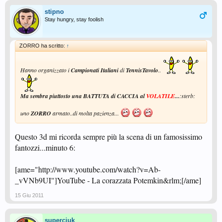
stipno
Stay hungry, stay foolish
ZORRO ha scritto:
↑
Hanno organizzato i
Campionati Italiani
di
TennisTavolo
..
Ma sembra piuttosto una BATTUTA di CACCIA al
VOLATILE
...
:sterb:
uno
ZORRO
armato..di molta pazienza...
Questo 3d mi ricorda sempre più la scena di un famosissimo
fantozzi...minuto 6:
[ame="http://www.youtube.com/watch?v=Ab-
_vVNb9UI"]YouTube - ‪La corazzata Potemkin‬&rlm;[/ame]
15 Giu 2011
superciuk