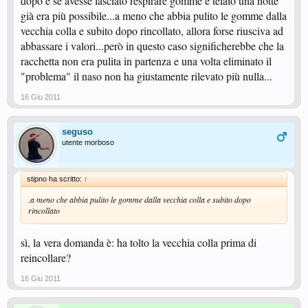
dopo e se avesse lasciato respirare gomme e telaio una notte
già era più possibile...a meno che abbia pulito le gomme dalla
vecchia colla e subito dopo rincollato, allora forse riusciva ad
abbassare i valori...però in questo caso significherebbe che la
racchetta non era pulita in partenza e una volta eliminato il
"problema" il naso non ha giustamente rilevato più nulla...
16 Giu 2011
seguso
utente morboso
stipno ha scritto:
↑
.a meno che abbia pulito le gomme dalla vecchia colla e subito dopo
rincollato
sì, la vera domanda è: ha tolto la vecchia colla prima di
reincollare?
16 Giu 2011