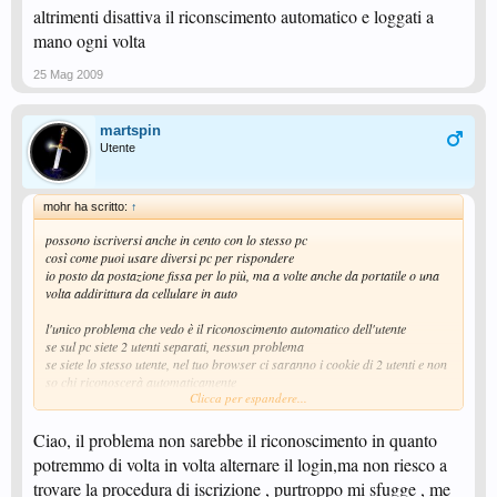
altrimenti disattiva il riconscimento automatico e loggati a
mano ogni volta
25 Mag 2009
martspin
Utente
mohr ha scritto:
↑
possono iscriversi anche in cento con lo stesso pc
così come puoi usare diversi pc per rispondere
io posto da postazione fissa per lo più, ma a volte anche da portatile o una
volta addirittura da cellulare in auto
l'unico problema che vedo è il riconoscimento automatico dell'utente
se sul pc siete 2 utenti separati, nessun problema
se siete lo stesso utente, nel tuo browser ci saranno i cookie di 2 utenti e non
so chi riconoscerà automaticamente
Clicca per espandere...
solo Giorno può chiarirti questo punto
altrimenti disattiva il riconscimento automatico e loggati a mano ogni volta
Ciao, il problema non sarebbe il riconoscimento in quanto
potremmo di volta in volta alternare il login,ma non riesco a
trovare la procedura di iscrizione , purtroppo mi sfugge , me