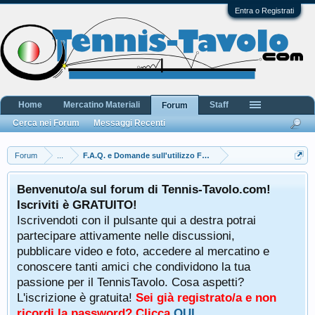
Entra o Registrati
Home
Mercatino Materiali
Staff
Forum
Cerca nei Forum
Messaggi Recenti
Forum
...
F.A.Q. e Domande sull'utilizzo Forum
Benvenuto/a sul forum di Tennis-Tavolo.com!
Iscriviti è GRATUITO!
Iscrivendoti con il pulsante qui a destra potrai
partecipare attivamente nelle discussioni,
pubblicare video e foto, accedere al mercatino e
conoscere tanti amici che condividono la tua
passione per il TennisTavolo. Cosa aspetti?
L'iscrizione è gratuita!
Sei già registrato/a e non
ricordi la password? Clicca
QUI
.