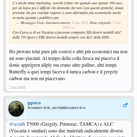
C'è anche tanto marketing, nonché il fatto che quando uno spende 160 euro
per un legno poi è difficile che ammetta che non è poi questo granché, tenuto
presente che per svariate ragioni ci sono alternative più economiche anche
se meno quotate e pubblicizzate.
--- Messaggio Unito Automaticamente,
2 Giu 2025
, Data originale:
2 Giu
2025
---
Con il prezzo di un Viscaria si possono comprare SEI diversi modelli ALC
della 729 Sport o TRE diversi modelli sempre con ALC della DHS...
Ho provato telai pure più costosi e altri più economici ma non
mi sono piaciuti. Al tempo della colla fresca mi piaceva il
donic appelgren allply ma erano altre palline, altri tempi.
Butterfly a quei tempi faceva il tamca carbon e il gergely
carbon ma non mi piacevano
2 Giu 2025
ggreco
Arrotatore di dx, picchiabloccatore di rx.
@acialli
T5000 (Gergely, Primorac, TAMCA) e ALC
(Viscaria e similari) sono due materiali radicalmente diversi.