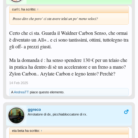
curl t. ha scritto:
↑
Posso dire che pero’ ci sta avere telai un po’ meno veloci?
Certo che ci sta. Guarda il Waldner Carbon Senso, che ormai
è diventato un All+.. e ci sono tantissimi, ottimi, tuttolegno tra
gli off- a prezzi giusti.
Ma la domanda é : ha senso spendere 130 € per un telaio che
in pratica ha dentro di sè un acceleratore e un freno a mano?
Zylon Carbon.. Arylate Carbon e legno lento? Perchè?
14 Feb 2025
A
AndreaTT
piace questo elemento.
ggreco
Arrotatore di dx, picchiabloccatore di rx.
eta beta ha scritto:
↑