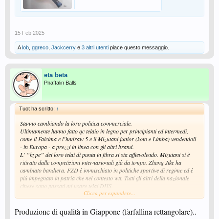
15 Feb 2025
A
lob
,
ggreco
,
Jackcerry
e
3 altri utenti
piace questo messaggio.
eta beta
Pnaftalin Balls
Tuot ha scritto:
↑
Stanno cambiando la loro politica commerciale.
Ultimamente hanno fatto qc telaio in legno per principianti ed intermedi,
come il Falcima e l’hadraw 5 e il Mizutani junior (koto e Limba) vendendoli
- in Europa - a prezzi in linea con gli altri brand.
L’ ”hype” dei loro telai di punta in fibra si sta affievolendo. Mizutani si è
ritirato dalle competizioni internazionali già da tempo. Zhang Jike ha
cambiato bandiera. FZD è immischiato in politiche sportive di regime ed è
più impegnato in patria che nel contesto wtt. Tutti gli altri della nazionale
cinese sono passati ad usare telai DHS.
Clicca per espandere...
Gli è rimasto solo il mercato europeo trainato commercialmente dal
carisma di Timo.
Le vendite saranno calate e stanno cercando di competere su diversi bacini
Produzione di qualità in Giappone (farfallina rettangolare)..
di utenza soprattutto nel contesto asiatico.