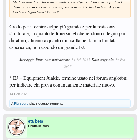
Ma la domanda é : ha senso spendere 130 € per un telaio che in pratica ha
dentro di sè un acceleratore e un freno a mano? Zylon Carbon.. Arylate
Carbon e legno lento? Perchè?
Credo per il centro colpo più grande e per la resistenza
strutturale, in quanto le fibre sintetiche rendono il legno più
duraturo, almeno a quanto mi risulta per la mia limitata
esperienza, non essendo un grande EJ...
--- Messaggio Unito Automaticamente,
14 Feb 2025
, Data originale:
14 Feb
2025
---
* EJ = Equipment Junkie, termine usato nei forum anglofoni
per indicare chi prova continuamente materiale nuovo...
14 Feb 2025
A
Più scuro
piace questo elemento.
eta beta
Pnaftalin Balls