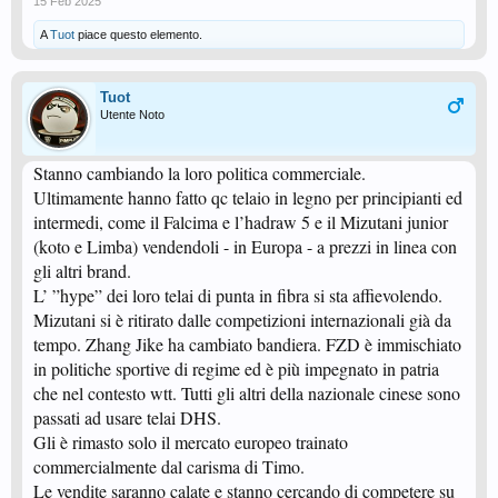
15 Feb 2025
A
Tuot
piace questo elemento.
Tuot
Utente Noto
Stanno cambiando la loro politica commerciale.
Ultimamente hanno fatto qc telaio in legno per principianti ed
intermedi, come il Falcima e l’hadraw 5 e il Mizutani junior
(koto e Limba) vendendoli - in Europa - a prezzi in linea con
gli altri brand.
L’ ”hype” dei loro telai di punta in fibra si sta affievolendo.
Mizutani si è ritirato dalle competizioni internazionali già da
tempo. Zhang Jike ha cambiato bandiera. FZD è immischiato
in politiche sportive di regime ed è più impegnato in patria
che nel contesto wtt. Tutti gli altri della nazionale cinese sono
passati ad usare telai DHS.
Gli è rimasto solo il mercato europeo trainato
commercialmente dal carisma di Timo.
Le vendite saranno calate e stanno cercando di competere su