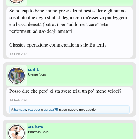
Se ho capito bene hanno preso alcuni best seller e gli hanno
sostituito due degli strati di legno con un'essenza più leggera
e a bassa densità (balsa?) per "addomesticare" telai
performanti ad uso degli amatori.
Classica operazione commerciale in stile Butterfly.
13 Feb 2025
curl t.
Utente Noto
Posso dire che pero’ ci sta avere telai un po’ meno veloci?
14 Feb 2025
A
bampao
,
eta beta
e
guruzz75
piace questo messaggio.
eta beta
Pnaftalin Balls