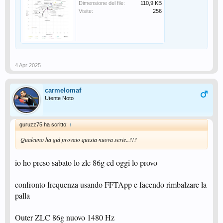
Dimensione del file:
110,9 KB
Visite:
256
4 Apr 2025
carmelomaf
Utente Noto
guruzz75 ha scritto:
↑
Qualcuno ha già provato questa nuova serie..?!?
io ho preso sabato lo zlc 86g ed oggi lo provo
confronto frequenza usando FFTApp e facendo rimbalzare la
palla
Outer ZLC 86g nuovo 1480 Hz