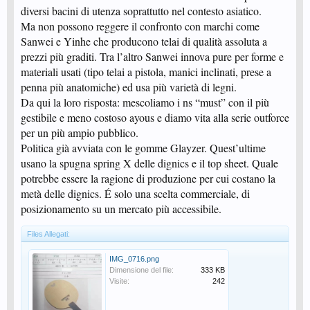
diversi bacini di utenza soprattutto nel contesto asiatico.
Ma non possono reggere il confronto con marchi come
Sanwei e Yinhe che producono telai di qualità assoluta a
prezzi più graditi. Tra l’altro Sanwei innova pure per forme e
materiali usati (tipo telai a pistola, manici inclinati, prese a
penna più anatomiche) ed usa più varietà di legni.
Da qui la loro risposta: mescoliamo i ns “must” con il più
gestibile e meno costoso ayous e diamo vita alla serie outforce
per un più ampio pubblico.
Politica già avviata con le gomme Glayzer. Quest’ultime
usano la spugna spring X delle dignics e il top sheet. Quale
potrebbe essere la ragione di produzione per cui costano la
metà delle dignics. É solo una scelta commerciale, di
posizionamento su un mercato più accessibile.
Files Allegati:
IMG_0716.png
Dimensione del file:
333 KB
Visite:
242