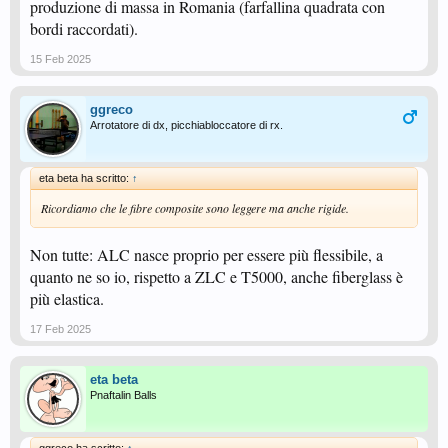
produzione di massa in Romania (farfallina quadrata con
Ma non possono reggere il confronto con marchi come Sanwei e Yinhe che
bordi raccordati).
producono telai di qualità assoluta a prezzi più graditi. Tra l’altro Sanwei
innova pure per forme e materiali usati (tipo telai a pistola, manici inclinati,
prese a penna più anatomiche) ed usa più varietà di legni.
15 Feb 2025
Da qui la loro risposta: mescoliamo i ns “must” con il più gestibile e meno
costoso ayous e diamo vita alla serie outforce per un più ampio pubblico.
Politica già avviata con le gomme Glayzer. Quest’ultime usano la spugna
ggreco
spring X delle dignics e il top sheet. Quale potrebbe essere la ragione di
Arrotatore di dx, picchiabloccatore di rx.
produzione per cui costano la metà delle dignics. É solo una scelta
commerciale, di posizionamento su un mercato più accessibile.
eta beta ha scritto:
↑
Ricordiamo che le fibre composite sono leggere ma anche rigide.
Non tutte: ALC nasce proprio per essere più flessibile, a
quanto ne so io, rispetto a ZLC e T5000, anche fiberglass è
più elastica.
17 Feb 2025
eta beta
Pnaftalin Balls