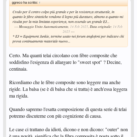
ggreco ha scritto:
↑
Credo per il centro colpo più grande e per la resistenza strutturale, in
quanto le fibre sintetiche rendono il legno più duraturo, almeno a quanto mi
risulta per la mia limitata esperienza, non essendo un grande EJ...
--- Messaggio Unito Automaticamente,
14 Feb 2025
, Data originale:
14 Feb
2025
---
* EJ = Equipment Junkie, termine usato nei forum anglofoni per indicare chi
prova continuamente materiale nuovo...
Certo. Ma quanti telai circolano con fibre composite che
soddisfino l'esigenza di allargare lo "sweet spot" ? Decine,
centinaia.
Ricordiamo che le fibre composite sono leggere ma anche
rigide. La balsa (se è di balsa che si tratta) è anch'essa leggera
ma rigida.
Quando sapremo l'esatta composizione di questa serie di telai
potremo discuterne con più cognizione di causa.
Le case ci trattano da idioti, dicono e non dicono: "outer" non
è una novità, significa che la fibra composita è posta sotto il