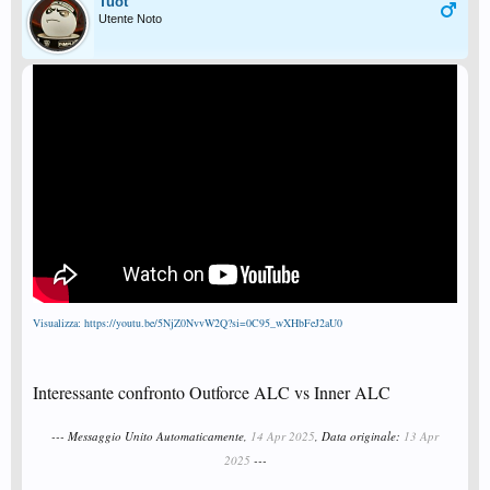
Tuot
Utente Noto
Visualizza: https://youtu.be/5NjZ0NvvW2Q?si=0C95_wXHbFeJ2aU0
Interessante confronto Outforce ALC vs Inner ALC
--- Messaggio Unito Automaticamente,
14 Apr 2025
, Data originale:
13 Apr
2025
---