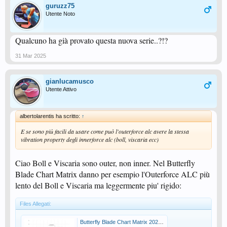
guruzz75
Utente Noto
Qualcuno ha già provato questa nuova serie..?!?
31 Mar 2025
gianlucamusco
Utente Attivo
albertolarentis ha scritto:
↑
E se sono più facili da usare come può l'outerforce alc avere la stessa
vibration property degli innerforce alc (boll, viscaria ecc)
Ciao Boll e Viscaria sono outer, non inner. Nel Butterfly
Blade Chart Matrix danno per esempio l'Outerforce ALC più
lento del Boll e Viscaria ma leggermente piu' rigido:
Files Allegati:
Butterfly Blade Chart Matrix 2025.jpg