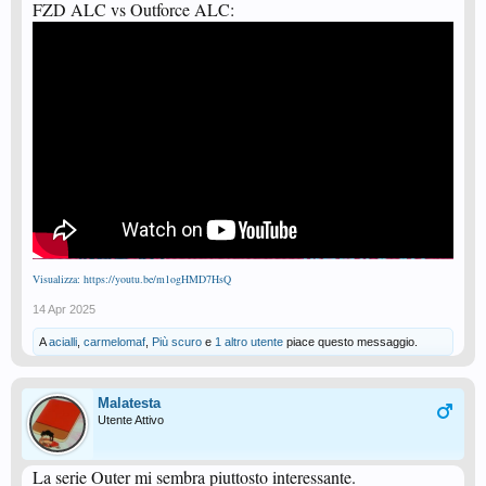
FZD ALC vs Outforce ALC:
Visualizza: https://youtu.be/m1ogHMD7HsQ
14 Apr 2025
A
acialli
,
carmelomaf
,
Più scuro
e
1 altro utente
piace questo messaggio.
Malatesta
Utente Attivo
La serie Outer mi sembra piuttosto interessante.