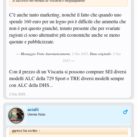
Il successo nel mondo di Viscaria è ineguagliabile
C'è anche tanto marketing, nonché il fatto che quando uno
spende 160 euro per un legno poi è difficile che ammetta che
non è poi questo granché, tenuto presente che per svariate
ragioni ci sono alternative più economiche anche se meno
quotate e pubblicizzate.
--- Messaggio Unito Automaticamente,
2 Giu 2025
, Data originale:
2 Giu
2025
---
Con il prezzo di un Viscaria si possono comprare SEI diversi
modelli ALC della 729 Sport o TRE diversi modelli sempre
con ALC della DHS...
2 Giu 2025
acialli
Utente Noto
ggreco ha scritto:
↑