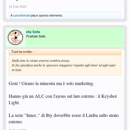
15 Feb 2025
A
carmelomaf
piace questo elemento.
eta beta
Pnaftalin Balls
Tuot ha scritto:
↑
Dalle foto lo strato esterno sembra ayous.
Il che giustifica anche lo spessore maggiore rispetto agli inner ed agli outer
in koto.
Geni ! Girano la minestra ma è solo marketing.
Hanno già un ALC con l'ayous sul lato esterno : il Keyshot
Light.
La serie "Inner.." di Bty dovrebbe avere il Limba sullo strato
esterno.