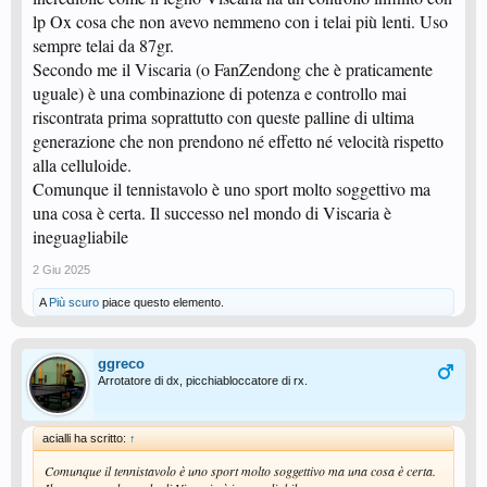
lp Ox cosa che non avevo nemmeno con i telai più lenti. Uso
Interessante confronto Outforce ALC vs Inner ALC
sempre telai da 87gr.
--- Messaggio Unito Automaticamente,
14 Apr 2025
, Data originale:
13 Apr
Secondo me il Viscaria (o FanZendong che è praticamente
2025
---
FZD ALC vs Outforce ALC:
uguale) è una combinazione di potenza e controllo mai
riscontrata prima soprattutto con queste palline di ultima
generazione che non prendono né effetto né velocità rispetto
alla celluloide.
Comunque il tennistavolo è uno sport molto soggettivo ma
una cosa è certa. Il successo nel mondo di Viscaria è
ineguagliabile
2 Giu 2025
A
Più scuro
piace questo elemento.
Visualizza: https://youtu.be/m1ogHMD7HsQ
ggreco
Arrotatore di dx, picchiabloccatore di rx.
acialli ha scritto:
↑
Comunque il tennistavolo è uno sport molto soggettivo ma una cosa è certa.