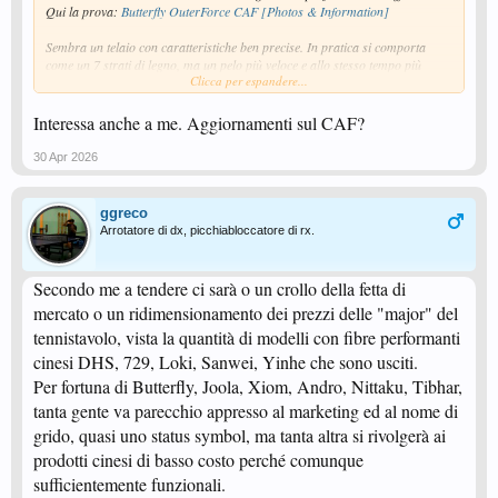
Qui la prova:
Butterfly OuterForce CAF [Photos & Information]
Sembra un telaio con caratteristiche ben precise. In pratica si comporta
come un 7 strati di legno, ma un pelo più veloce e allo stesso tempo più
Clicca per espandere...
leggero.
Rispetto al Butterfly Korbel SK7 con cui gioco io, risulta un pelo più veloce
ma allo stesso tempo ancora un po' più morbido quando si spinge. Quindi
Interessa anche a me. Aggiornamenti sul CAF?
con tanto controllo.
Sweet Spot allargato grazie alla fibra CAF
30 Apr 2026
Rispetto all'SK7 dovrebbe essere dai 7 ai 12 grammi in meno (alcuni SK7
passano i 95g).
Il costo è lo stesso.
ggreco
Per chi si trova bene a giocare con i 7 strati in legno potrebbe essere
Arrotatore di dx, picchiabloccatore di rx.
un'ottima scelta, soprattutto considerato il peso ridotto e il prezzo non
eccessivo.
Secondo me a tendere ci sarà o un crollo della fetta di
mercato o un ridimensionamento dei prezzi delle "major" del
tennistavolo, vista la quantità di modelli con fibre performanti
cinesi DHS, 729, Loki, Sanwei, Yinhe che sono usciti.
Per fortuna di Butterfly, Joola, Xiom, Andro, Nittaku, Tibhar,
tanta gente va parecchio appresso al marketing ed al nome di
grido, quasi uno status symbol, ma tanta altra si rivolgerà ai
prodotti cinesi di basso costo perché comunque
sufficientemente funzionali.