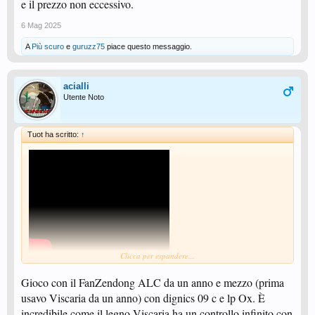
e il prezzo non eccessivo.
6 Mag 2025
A
Più scuro
e
guruzz75
piace questo messaggio.
acialli
Utente Noto
Tuot ha scritto:
↑
Clicca per espandere...
Gioco con il FanZendong ALC da un anno e mezzo (prima
usavo Viscaria da un anno) con dignics 09 c e lp Ox. È
Visualizza: https://youtu.be/5NjZ0NvvW2Q?si=0C95_wXHbFeJ2aU0
incredibile come il legno Viscaria ha un controllo infinito con