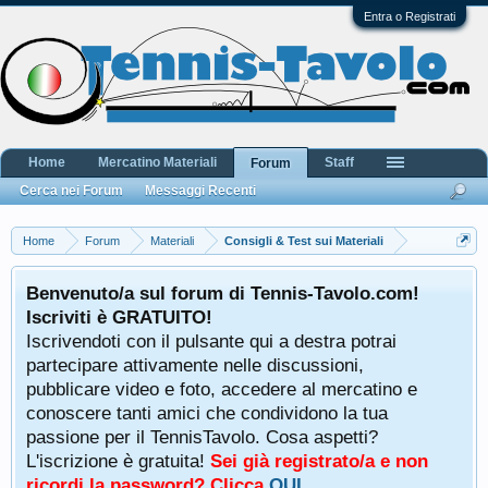
Entra o Registrati
Home
Mercatino Materiali
Staff
Forum
Cerca nei Forum
Messaggi Recenti
Home
Forum
Materiali
Consigli & Test sui Materiali
Benvenuto/a sul forum di Tennis-Tavolo.com!
Iscriviti è GRATUITO!
Iscrivendoti con il pulsante qui a destra potrai
partecipare attivamente nelle discussioni,
pubblicare video e foto, accedere al mercatino e
conoscere tanti amici che condividono la tua
passione per il TennisTavolo. Cosa aspetti?
L'iscrizione è gratuita!
Sei già registrato/a e non
ricordi la password? Clicca
QUI
.