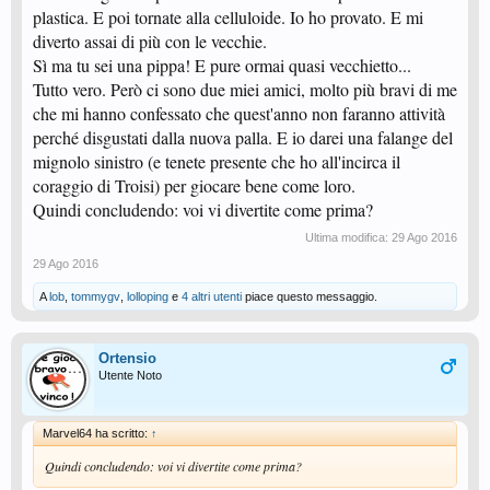
plastica. E poi tornate alla celluloide. Io ho provato. E mi
diverto assai di più con le vecchie.
Sì ma tu sei una pippa! E pure ormai quasi vecchietto...
Tutto vero. Però ci sono due miei amici, molto più bravi di me
che mi hanno confessato che quest'anno non faranno attività
perché disgustati dalla nuova palla. E io darei una falange del
mignolo sinistro (e tenete presente che ho all'incirca il
coraggio di Troisi) per giocare bene come loro.
Quindi concludendo: voi vi divertite come prima?
Ultima modifica:
29 Ago 2016
29 Ago 2016
A
lob
,
tommygv
,
lolloping
e
4 altri utenti
piace questo messaggio.
Ortensio
Utente Noto
Marvel64 ha scritto:
↑
Quindi concludendo: voi vi divertite come prima?