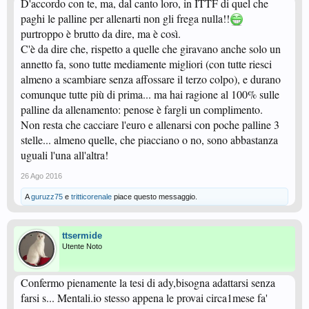
D'accordo con te, ma, dal canto loro, in ITTF di quel che
paghi le palline per allenarti non gli frega nulla!!
purtroppo è brutto da dire, ma è così.
C'è da dire che, rispetto a quelle che giravano anche solo un
annetto fa, sono tutte mediamente migliori (con tutte riesci
almeno a scambiare senza affossare il terzo colpo), e durano
comunque tutte più di prima... ma hai ragione al 100% sulle
palline da allenamento: penose è fargli un complimento.
Non resta che cacciare l'euro e allenarsi con poche palline 3
stelle... almeno quelle, che piacciano o no, sono abbastanza
uguali l'una all'altra!
26 Ago 2016
A
guruzz75
e
tritticorenale
piace questo messaggio.
ttsermide
Utente Noto
Confermo pienamente la tesi di ady,bisogna adattarsi senza
farsi s... Mentali.io stesso appena le provai circa1mese fa'