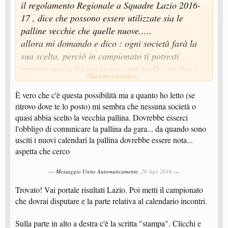
il regolamento Regionale a Squadre Lazio 2016-
17 , dice che possono essere utilizzate sia le
palline vecchie che quelle nuove.....
allora mi domando e dico : ogni società farà la
sua scelta, perciò in campionato ti potresti
trovare una volta a giocare con quelle vecchie e
Clicca per espandere...
un'altra con quelle nuove......
in allenamento, di conseguenza, ci si deve
È vero che c'è questa possibilità ma a quanto ho letto (se
ritrovo dove te lo posto) mi sembra che nessuna società o
allenare con tutte e due....
quasi abbia scelto la vecchia pallina. Dovrebbe esserci
se poi ci aggiungi che fra quelle nuove c'è
l'obbligo di comunicare la pallina da gara... da quando sono
qualche differenza a secondo della marca, ergo
usciti i nuovi calendari la pallina dovrebbe essere nota...
aspetta che cerco
DITEMI VOI SE COSI'' NON SI RISCHIA IL TSO
!!!!!'
--- Messaggio Unito Automaticamente,
26 Ago 2016
---
Trovato! Vai portale risultati Lazio. Poi metti il campionato
che dovrai disputare e la parte relativa al calendario incontri.
Sulla parte in alto a destra c'è la scritta "stampa". Clicchi e