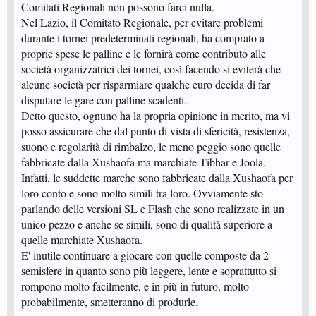
Comitati Regionali non possono farci nulla.
Nel Lazio, il Comitato Regionale, per evitare problemi
durante i tornei predeterminati regionali, ha comprato a
proprie spese le palline e le fornirà come contributo alle
società organizzatrici dei tornei, così facendo si eviterà che
alcune società per risparmiare qualche euro decida di far
disputare le gare con palline scadenti.
Detto questo, ognuno ha la propria opinione in merito, ma vi
posso assicurare che dal punto di vista di sfericità, resistenza,
suono e regolarità di rimbalzo, le meno peggio sono quelle
fabbricate dalla Xushaofa ma marchiate Tibhar e Joola.
Infatti, le suddette marche sono fabbricate dalla Xushaofa per
loro conto e sono molto simili tra loro. Ovviamente sto
parlando delle versioni SL e Flash che sono realizzate in un
unico pezzo e anche se simili, sono di qualità superiore a
quelle marchiate Xushaofa.
E' inutile continuare a giocare con quelle composte da 2
semisfere in quanto sono più leggere, lente e soprattutto si
rompono molto facilmente, e in più in futuro, molto
probabilmente, smetteranno di produrle.