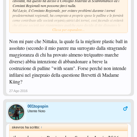
cavolata, ma questo ha deciso il Consiglio Federale di Sciannimanico ed i
Comitati Regionali non possono farci nulla.
Nel Lazio, il Comitato Regionale, per evitare problemi durante i tornei
predeterminati regionali, ha comprato a proprie spese le palline e le fornirà
come contributo alle società organizzatrici dei tornei, così facendo si eviterà
che alcune società per risparmiare qualche euro decida di far disputare le
Clicca per espandere...
gare con palline scadenti.
Detto questo, ognuno ha la propria opinione in merito, ma vi posso
assicurare che dal punto di vista di sfericità, resistenza, suono e regolarità
Non mi pare che Nittaku, la quale fa la migliore plastic ball in
di rimbalzo, le meno peggio sono quelle fabbricate dalla Xushaofa ma
assoluto (secondo il mio parere ma surrogato dalla stragrande
marchiate Tibhar e Joola. Infatti, le suddette marche sono fabbricate dalla
maggioranza di chi ha provato almeno tre/quattro marche
Xushaofa per loro conto e sono molto simili tra loro. Ovviamente sto
parlando delle versioni SL e Flash che sono realizzate in un unico pezzo e
diverse) abbia intenzione di abbandonare a breve la
anche se simili, sono di qualità superiore a quelle marchiate Xushaofa.
costruzione di palline "with seam". Forse perché non intende
E' inutile continuare a giocare con quelle composte da 2 semisfere in quanto
infilarsi nel ginepraio della questione Brevetti di Madame
sono più leggere, lente e soprattutto si rompono molto facilmente, e in più in
futuro, molto probabilmente, smetteranno di produrle.
Küng?
27 Ago 2016
001topspin
Utente Noto
skevros ha scritto:
↑