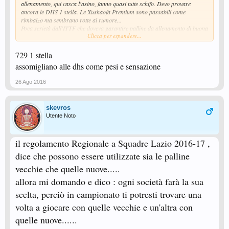
allenamento, qui casca l'asino, fanno quasi tutte schifo. Devo provare
ancora le DHS 1 stella. Le Xushaofa Premium sono passabili come
rimbalzo ma sembrano rotte al rumore...
Poca serietà dall'ITTF che doveva garantire palline da allenamento di buona
Clicca per espandere...
qualità agli stessi prezzi delle vecchie palline in celluloide.
729 1 stella
assomigliano alle dhs come pesi e sensazione
26 Ago 2016
skevros
Utente Noto
il regolamento Regionale a Squadre Lazio 2016-17 ,
dice che possono essere utilizzate sia le palline
vecchie che quelle nuove.....
allora mi domando e dico : ogni società farà la sua
scelta, perciò in campionato ti potresti trovare una
volta a giocare con quelle vecchie e un'altra con
quelle nuove......