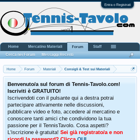
Entra o Registrati
Home
Mercatino Materiali
Staff
Forum
Cerca nei Forum
Messaggi Recenti
Home
Forum
Materiali
Consigli & Test sui Materiali
Benvenuto/a sul forum di Tennis-Tavolo.com!
Iscriviti è GRATUITO!
Iscrivendoti con il pulsante qui a destra potrai
partecipare attivamente nelle discussioni,
pubblicare video e foto, accedere al mercatino e
conoscere tanti amici che condividono la tua
passione per il TennisTavolo. Cosa aspetti?
L'iscrizione è gratuita!
Sei già registrato/a e non
ricordi la password? Clicca
QUI
.