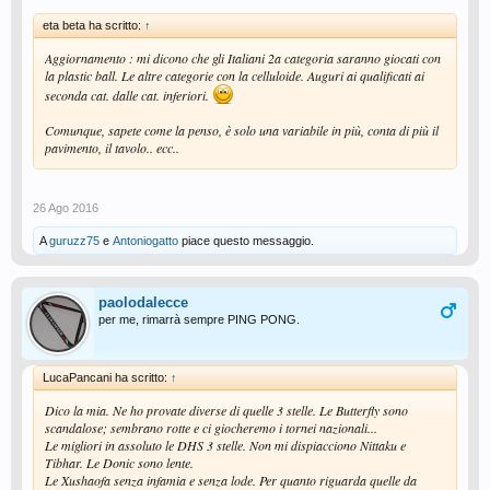
eta beta ha scritto:
↑
Aggiornamento : mi dicono che gli Italiani 2a categoria saranno giocati con
la plastic ball. Le altre categorie con la celluloide. Auguri ai qualificati ai
seconda cat. dalle cat. inferiori.
Comunque, sapete come la penso, è solo una variabile in più, conta di più il
pavimento, il tavolo.. ecc..
26 Ago 2016
A
guruzz75
e
Antoniogatto
piace questo messaggio.
paolodalecce
per me, rimarrà sempre PING PONG.
LucaPancani ha scritto:
↑
Dico la mia. Ne ho provate diverse di quelle 3 stelle. Le Butterfly sono
scandalose; sembrano rotte e ci giocheremo i tornei nazionali...
Le migliori in assoluto le DHS 3 stelle. Non mi dispiacciono Nittaku e
Tibhar. Le Donic sono lente.
Le Xushaofa senza infamia e senza lode. Per quanto riguarda quelle da