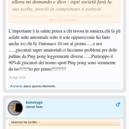
allora mi domando e dico : ogni società farà la
sua scelta, perciò in campionato ti potresti
trovare una volta a giocare con quelle vecchie e
Clicca per espandere...
un'altra con quelle nuove......
in allenamento, di conseguenza, ci si deve
L'importante è la salute,pensa a chi lavora in miniera,chi fa gli
asfalti sulle autostrade sotto il sole oppure(come ho fatto
allenare con tutte e due....
anche io) chi fa' l'intonaco 10 ore al giorno......e noi
se poi ci aggiungi che fra quelle nuove c'è
......giocatori super amatoriali ci facciamo problemi per delle
qualche differenza a secondo della marca, ergo
palline da Ping pong leggermente diverse.......Purtroppo il
90%di giocatori del nostro sport Ping pong sono veramente
DITEMI VOI SE COSI'' NON SI RISCHIA IL TSO
da tso!!!!!!!io per primo!!!!!!!!!!
!!!!!'
26 Ago 2016
A
andras
piace questo elemento.
tommygv
Utente Noto
skevros ha scritto:
↑