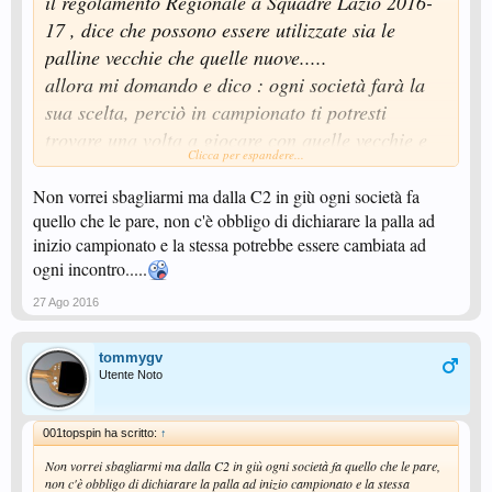
il regolamento Regionale a Squadre Lazio 2016-
17 , dice che possono essere utilizzate sia le
palline vecchie che quelle nuove.....
allora mi domando e dico : ogni società farà la
sua scelta, perciò in campionato ti potresti
trovare una volta a giocare con quelle vecchie e
Clicca per espandere...
un'altra con quelle nuove......
in allenamento, di conseguenza, ci si deve
Non vorrei sbagliarmi ma dalla C2 in giù ogni società fa
quello che le pare, non c'è obbligo di dichiarare la palla ad
allenare con tutte e due....
inizio campionato e la stessa potrebbe essere cambiata ad
se poi ci aggiungi che fra quelle nuove c'è
ogni incontro.....
qualche differenza a secondo della marca, ergo
27 Ago 2016
DITEMI VOI SE COSI'' NON SI RISCHIA IL TSO
!!!!!'
tommygv
Utente Noto
001topspin ha scritto:
↑
Non vorrei sbagliarmi ma dalla C2 in giù ogni società fa quello che le pare,
non c'è obbligo di dichiarare la palla ad inizio campionato e la stessa