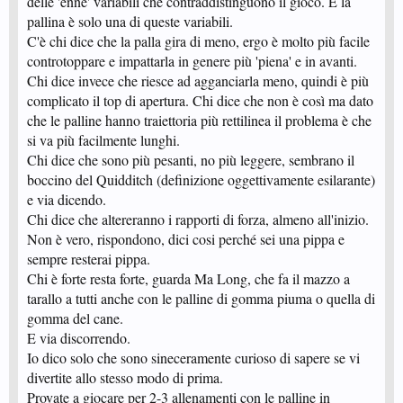
delle 'enne' variabili che contraddistinguono il gioco. E la
pallina è solo una di queste variabili.
C'è chi dice che la palla gira di meno, ergo è molto più facile
controtoppare e impattarla in genere più 'piena' e in avanti.
Chi dice invece che riesce ad agganciarla meno, quindi è più
complicato il top di apertura. Chi dice che non è così ma dato
che le palline hanno traiettoria più rettilinea il problema è che
si va più facilmente lunghi.
Chi dice che sono più pesanti, no più leggere, sembrano il
boccino del Quidditch (definizione oggettivamente esilarante)
e via dicendo.
Chi dice che altereranno i rapporti di forza, almeno all'inizio.
Non è vero, rispondono, dici cosi perché sei una pippa e
sempre resterai pippa.
Chi è forte resta forte, guarda Ma Long, che fa il mazzo a
tarallo a tutti anche con le palline di gomma piuma o quella di
gomma del cane.
E via discorrendo.
Io dico solo che sono sineceramente curioso di sapere se vi
divertite allo stesso modo di prima.
Provate a giocare per 2-3 allenamenti con le palline in