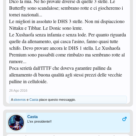
Dico la mia. Ne ho provate diverse di quelle 3 stelle. Le
Butterfly sono scandalose; sembrano rotte e ci giocheremo i
tornei nazionali...
Le migliori in assoluto le DHS 3 stelle. Non mi dispiacciono
Nittaku e Tibhar. Le Donic sono lente.
Le Xushaofa senza infamia e senza lode. Per quanto riguarda
quelle da allenamento, qui casca l'asino, fanno quasi tutte
schifo. Devo provare ancora le DHS 1 stella. Le Xushaofa
Premium sono passabili come rimbalzo ma sembrano rotte al
rumore...
Poca serietà dall'ITTF che doveva garantire palline da
allenamento di buona qualità agli stessi prezzi delle vecchie
palline in celluloide.
26 Ago 2016
A
skevros
e
Casta
piace questo messaggio.
Casta
L'ex presidente!!