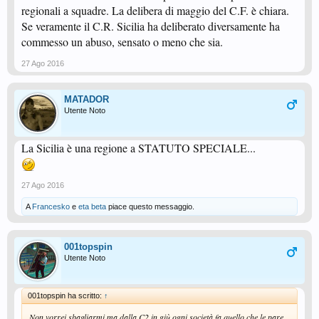
regionali a squadre. La delibera di maggio del C.F. è chiara.
Se veramente il C.R. Sicilia ha deliberato diversamente ha
commesso un abuso, sensato o meno che sia.
27 Ago 2016
MATADOR
Utente Noto
La Sicilia è una regione a STATUTO SPECIALE...
27 Ago 2016
A
Francesko
e
eta beta
piace questo messaggio.
001topspin
Utente Noto
001topspin ha scritto:
↑
Non vorrei sbagliarmi ma dalla C2 in giù ogni società fa quello che le pare,