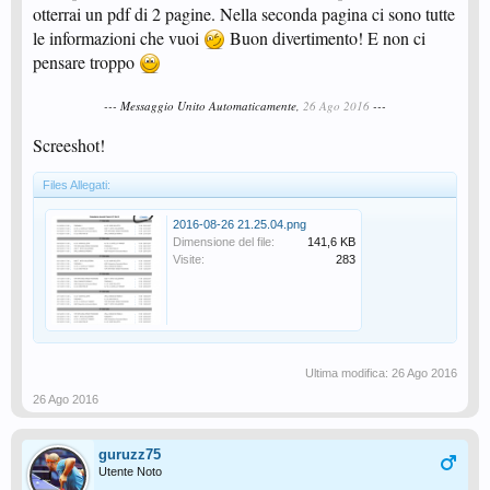
otterrai un pdf di 2 pagine. Nella seconda pagina ci sono tutte
le informazioni che vuoi
Buon divertimento! E non ci
pensare troppo
--- Messaggio Unito Automaticamente,
26 Ago 2016
---
Screeshot!
Files Allegati:
2016-08-26 21.25.04.png
Dimensione del file:
141,6 KB
Visite:
283
Ultima modifica:
26 Ago 2016
26 Ago 2016
guruzz75
Utente Noto