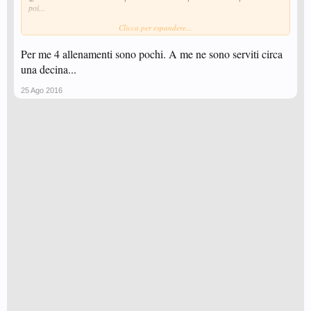
poi...
Clicca per espandere...
eccola la...**
Per me 4 allenamenti sono pochi. A me ne sono serviti circa
una decina...
25 Ago 2016