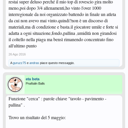
restai super deluso perché il mio top di rovescio gira molto
meno,poi dopo 3/4 allenamenti,ho vinto l'over 1000
interregionale da noi organizzato battendo in finale un atleta
da cui non avevo mai vinto.quindi?non è un discorso di
materiali,ma di condizione e basta.il giocatore umile e forte si
adatta a ogni situazione,fondo,pallina ,umidità non girandosi
il coltello nella piaga ma bensì rimanendo concentrato fino
all'ultimo punto
26 Ago 2016
A
guruzz75
e
andras
piace questo messaggio.
eta beta
Pnaftalin Balls
Funzione "cerca" : parole chiave "tavolo - pavimento -
pallina" .
Trovo un risultato del 5 maggio: