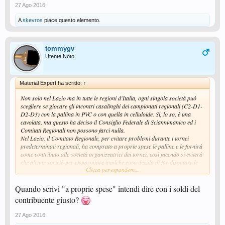
27 Ago 2016
A
skevros
piace questo elemento.
tommygv
Utente Noto
Material Expert ha scritto:
↑
Non solo nel Lazio ma in tutte le regioni d'Italia, ogni singola società può
scegliere se giocare gli incontri casalinghi dei campionati regionali (C2-D1-
D2-D3) con la pallina in PVC o con quella in celluloide. Sì, lo so, è una
cavolata, ma questo ha deciso il Consiglio Federale di Sciannimanico ed i
Comitati Regionali non possono farci nulla.
Nel Lazio, il Comitato Regionale, per evitare problemi durante i tornei
predeterminati regionali, ha comprato a proprie spese le palline e le fornirà
come contributo alle società organizzatrici dei tornei, così facendo si eviterà
che alcune società per risparmiare qualche euro decida di far disputare le
Clicca per espandere...
gare con palline scadenti.
Detto questo, ognuno ha la propria opinione in merito, ma vi posso
assicurare che dal punto di vista di sfericità, resistenza, suono e regolarità
Quando scrivi "a proprie spese" intendi dire con i soldi del
di rimbalzo, le meno peggio sono quelle fabbricate dalla Xushaofa ma
contribuente giusto?
marchiate Tibhar e Joola. Infatti, le suddette marche sono fabbricate dalla
Xushaofa per loro conto e sono molto simili tra loro. Ovviamente sto
27 Ago 2016
parlando delle versioni SL e Flash che sono realizzate in un unico pezzo e