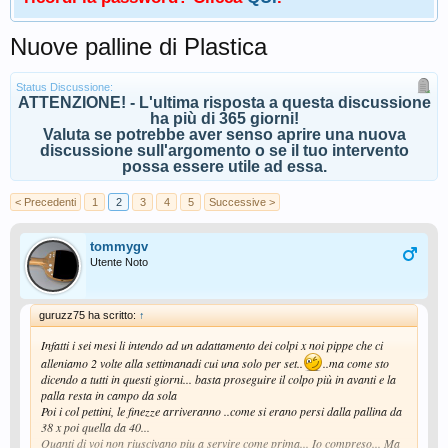
Nuove palline di Plastica
Status Discussione:
ATTENZIONE! - L'ultima risposta a questa discussione
ha più di 365 giorni!
Valuta se potrebbe aver senso aprire una nuova
discussione sull'argomento o se il tuo intervento
possa essere utile ad essa.
< Precedenti
1
2
3
4
5
Successive >
tommygv
Utente Noto
guruzz75 ha scritto:
↑
Infatti i sei mesi li intendo ad un adattamento dei colpi x noi pippe che ci
alleniamo 2 volte alla settimanadi cui una solo per set..
..ma come sto
dicendo a tutti in questi giorni... basta proseguire il colpo più in avanti e la
palla resta in campo da sola
Poi i col pettini, le finezze arriveranno ..come si erano persi dalla pallina da
38 x poi quella da 40...
Quanti di voi non riuscivano piu a servire come prima... Io compreso... Ma