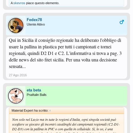
anche se simili, sono di qualità superiore a quelle marchiate Xushaofa.
A
skevros
piace questo elemento.
E' inutile continuare a giocare con quelle composte da 2 semisfere in quanto
sono più leggere, lente e soprattutto si rompono molto facilmente, e in più in
futuro, molto probabilmente, smetteranno di produrle.
Fedex78
Utente Attivo
Qui in Sicilia il consiglio regionale ha deliberato l'obbligo di
usare la pallina in plastica per tutti i campionati e tornei
regionali, quindi D2 D1 e C2. L'informativa si trova a pag. 3
delle news del sito fitet sicilia. Per una volta una decisione
sensata...
27 Ago 2016
eta beta
Pnaftalin Balls
Material Expert ha scritto:
↑
Non solo nel Lazio ma in tutte le regioni d'Italia, ogni singola società può
scegliere se giocare gli incontri casalinghi dei campionati regionali (C2-D1-
D2-D3) con la pallina in PVC o con quella in celluloide. Sì, lo so, è una