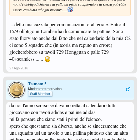
non c'è obbligodichiarare la palla ad inizio campionato e la stessa potrebbe
essere cambiata ad ogni incontro.....
....detto una cazzata per comunicazioni orali errate. Entro il
15/9 obbligo in Lombardia di comunicare le palline. Sono
stato fuorviato anche dal fatto che nel calendario della mia C2
ci sono 5 squadre che (in teoria ma reputo un errore)
giocherebbero su tavoli 729 Hongguan e palle 729
40+seamless ......
27 Ago 2016
Tsunami!
Moderatore mercatino
Staff Member
da noi l'anno scorso se davamo retta al calendario tutti
giocavano con tavoli adidas e palline adidas.
mi fa pensare che siano stati i primi dell'elenco.
spero che quest'anno sia diverso, anche se sinceramente che
una squadra usi un tavolo o una pallina piuttosto che un altra
mi frega men che nulla, tanto basta che cambi il fondo della