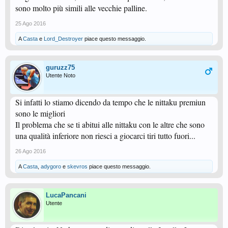
sono molto più simili alle vecchie palline.
25 Ago 2016
A
Casta
e
Lord_Destroyer
piace questo messaggio.
guruzz75
Utente Noto
Si infatti lo stiamo dicendo da tempo che le nittaku premiun
sono le migliori
Il problema che se ti abitui alle nittaku con le altre che sono
una qualità inferiore non riesci a giocarci tiri tutto fuori...
26 Ago 2016
A
Casta
,
adygoro
e
skevros
piace questo messaggio.
LucaPancani
Utente