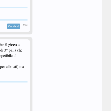
#53
Condividi
ire il gioco e
di 3° palla che
petibile al
per allenati) ma