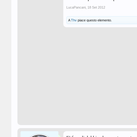
LucaPancani
,
18 Set 2012
A
Thv
piace questo elemento.