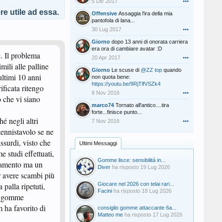
5 Dic 2017
•••
e utile ad essa.
Offensive
Assaggia l'ira della mia
pantofola di lana...
30 Lug 2017
•••
Giorno
dopo 13 anni di onorata carriera
era ora di cambiare avatar :D
. Il problema
20 Apr 2017
•••
mili alle palline
Giorno
Le scuse di
@ZZ top
quando
ltimi 10 anni
non quota bene:
https://youtu.be/9RjTlfVSZk4
ficata ritengo
8 Nov 2016
•••
o che vi siano
marco74
Tornato all'antico....tira
forte...finisce punto...
é negli altri
7 Nov 2016
•••
 tennistavolo se ne
ssurdi, visto che
Ultimi Messaggi
 studi effettuati,
Gomme lisce: sensibilità in...
oramento ma un
Diver
ha risposto
19 Lug 2026
er avere scambi più
 palla ripetuti,
Giocare nel 2026 con telai rari...
Facini
ha risposto
18 Lug 2026
ve gomme
 ha favorito di
consiglio gomme attaccante 6a...
Matteo me
ha risposto
17 Lug 2026