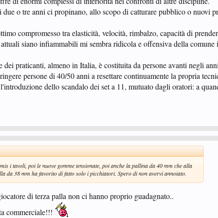
fre di enormi complessi di inferiorità nei confronti di altre discipline.
i due o tre anni ci propinano, allo scopo di catturare pubblico o nuovi pr
ttimo compromesso tra elasticità, velocità, rimbalzo, capacità di prendere
e attuali siano infiammabili mi sembra ridicola e offensiva della comune i
ei praticanti, almeno in Italia, è costituita da persone avanti negli anni,
ringere persone di 40/50 anni a resettare continuamente la propria tecni
l'introduzione dello scandalo dei set a 11, mutuato dagli oratori: a quand
imis i tavoli, poi le nuove gomme tensionate, poi anche la pallina da 40 mm che alla
la da 38 mm ha favorito di fatto solo i picchiatori. Spero di non avervi annoiato.
 giocatore di terza palla non ci hanno proprio guadagnato..
ata commerciale!!!