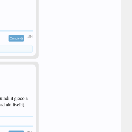
#54
Condividi
uindi il gioco a
 alti livelli).