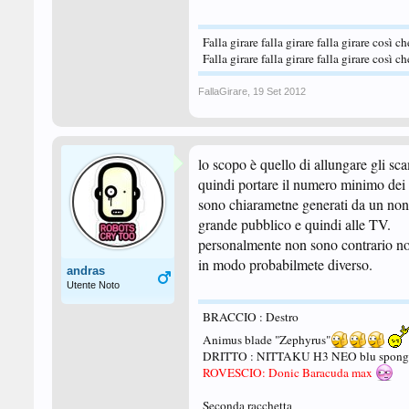
Falla girare falla girare falla girare così c
Falla girare falla girare falla girare così c
FallaGirare
,
19 Set 2012
lo scopo è quello di allungare gli sca
quindi portare il numero minimo dei c
sono chiarametne generati da un non ot
grande pubblico e quindi alle TV.
personalmente non sono contrario non 
in modo probabilmete diverso.
andras
Utente Noto
BRACCIO : Destro
Animus blade "Zephyrus"
DRITTO : NITTAKU H3 NEO blu sponge
ROVESCIO: Donic Baracuda max
Seconda racchetta