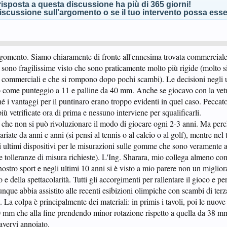
isposta a questa discussione ha più di 365 giorni!
scussione sull'argomento o se il tuo intervento possa esser
rgomento. Siamo chiaramente di fronte all'ennesima trovata commerciale
 sono fragilissime visto che sono praticamente molto più rigide (molto si
 commerciali e che si rompono dopo pochi scambi). Le decisioni negli u
 come punteggio a 11 e palline da 40 mm. Anche se giocavo con la vetri
hé i vantaggi per il puntinaro erano troppo evidenti in quel caso. Peccat
ù vetrificate ora di prima e nessuno interviene per squalificarli.
è che non si può rivoluzionare il modo di giocare ogni 2-3 anni. Ma perch
riate da anni e anni (si pensi al tennis o al calcio o al golf), mentre nel
gli ultimi dispositivi per le misurazioni sulle gomme che sono veramente a
 tolleranze di misura richieste). L'Ing. Sharara, mio collega almeno come
 nostro sport e negli ultimi 10 anni si è visto a mio parere non un migli
e della spettacolarità. Tutti gli accorgimenti per rallentare il gioco e p
nque abbia assistito alle recenti esibizioni olimpiche con scambi di terza
 La colpa è principalmente dei materiali: in primis i tavoli, poi le nuo
40 mm che alla fine prendendo minor rotazione rispetto a quella da 38 mm
 avervi annoiato.