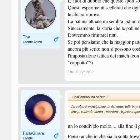
E' fuor di dubbio che questo sport sof
Questi esperimenti scellerati che ogn
la chiara riprova.
La pallina attuale mi sembra già un o
Sinceramente, la storia che le pallin
Dovremmo rifiutarci tutti.
Thv
Se poi pensiamo che la maggior parte d
Utente Attivo
ancora più serio: non si possono cost
l'impostazione tattica dei match (con 
"cappotto"?)
Thv
,
18 Set 2012
LucaPancani ha scritto:
↑
La colpa è principalmente dei materiali: in pr
fine prendendo minor rotazione rispetto a quel
nn lo condivido molto.... alla fine il
FallaGirare
Penso anche io che sia la solita trov
Utente