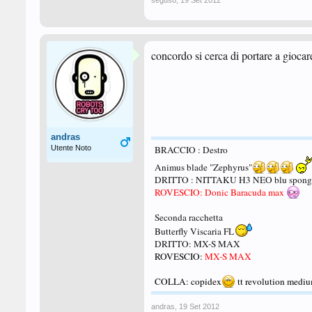
seguso
,
19 Set 2012
concordo si cerca di portare a giocar
andras
Utente Noto
BRACCIO : Destro
Animus blade "Zephyrus"
DRITTO : NITTAKU H3 NEO blu sponge
ROVESCIO: Donic Baracuda max
Seconda racchetta
Butterfly Viscaria FL
DRITTO: MX-S MAX
ROVESCIO:
MX-S MAX
COLLA: copidex
tt revolution medi
andras
,
19 Set 2012