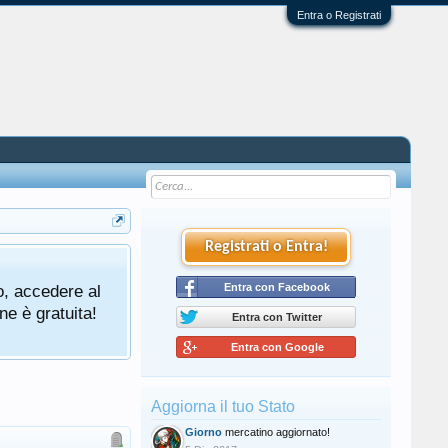
Entra o Registrati
Registrati o Entra!
o, accedere al
Entra con Facebook
ne è gratuita!
Entra con Twitter
Entra con Google
Aggiorna il tuo Stato
Giorno
mercatino aggiornato!