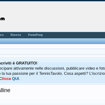
nco
Risorse
PuntaPong
scriviti è GRATUITO!
tecipare attivamente nelle discussioni, pubblicare video e fot
a tua passione per il TennisTavolo. Cosa aspetti? L'iscrizio
 Clicca
QUI
.
lline