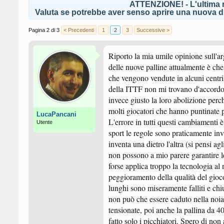
ATTENZIONE! - L'ultima r
Valuta se potrebbe aver senso aprire una nuova di
Pagina 2 di 3
< Precedenti
1
2
3
Successive >
Riporto la mia umile opinione sull'a
delle nuove palline attualmente è che
che vengono vendute in alcuni centri
della ITTF non mi trovano d'accordo
invece giusto la loro abolizione perc
molti giocatori che hanno puntinate pi
LucaPancani
L'errore in tutti questi cambiamenti 
Utente
sport le regole sono praticamente inva
inventa una dietro l'altra (si pensi a
non possono a mio parere garantire le
forse applica troppo la tecnologia al
peggioramento della qualità del gioco 
lunghi sono miseramente falliti e chiu
non può che essere caduto nella noia.
tensionate, poi anche la pallina da 
fatto solo i picchiatori. Spero di non