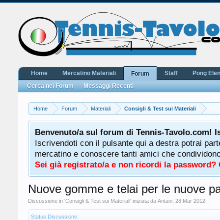
Home
Mercatino Materiali
Staff
Pong Ele
Forum
Cerca nei Forum
Messaggi Recenti
Home
Forum
Materiali
Consigli & Test sui Materiali
Benvenuto/a sul forum di Tennis-Tavolo.com! I
Iscrivendoti con il pulsante qui a destra potrai par
mercatino e conoscere tanti amici che condividono l
Sei già registrato/a e non ricordi la password?
Nuove gomme e telai per le nuove pa
Discussione in '
Consigli & Test sui Materiali
' iniziata da
Antani
,
28 Mar 2012
.
Status Discussione: