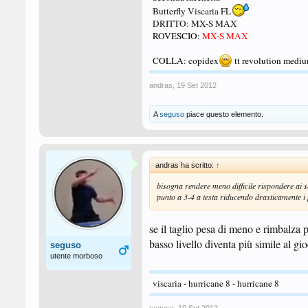
Butterfly Viscaria FL
DRITTO: MX-S MAX
ROVESCIO:
MX-S MAX
COLLA: copidex
tt revolution medi
andras
,
19 Set 2012
A
seguso
piace questo elemento.
andras ha scritto:
↑
bisogna rendere meno difficile rispondere ai se
punto a 3-4 a testa riducendo drasticamente i 
se il taglio pesa di meno e rimbalza 
basso livello diventa più simile al gio
seguso
utente morboso
viscaria - hurricane 8 - hurricane 8