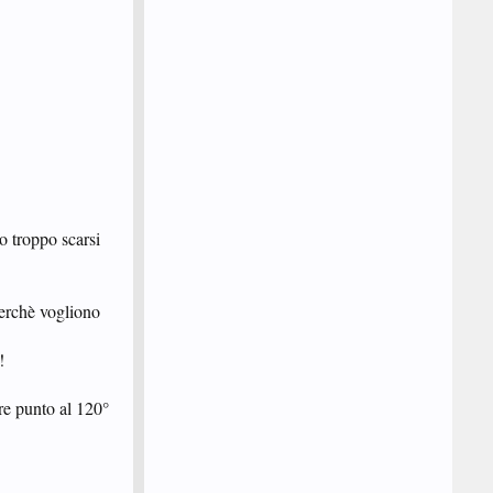
mo troppo scarsi
perchè vogliono
!
are punto al 120°