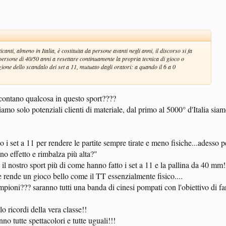
anti, almeno in Italia, è costituita da persone avanti negli anni, il discorso si fa
persone di 40/50 anni a resettare continuamente la propria tecnica di gioco o
zione dello scandalo dei set a 11, mutuato dagli oratori: a quando il 6 a 0
i contano qualcosa in questo sport????
amo solo potenziali clienti di materiale, dal primo al 5000° d'Italia sia
i set a 11 per rendere le partite sempre tirate e meno fisiche...adesso 
o effetto e rimbalza più alta?"
l nostro sport più di come hanno fatto i set a 11 e la pallina da 40 mm!
e rende un gioco bello come il TT essenzialmente fisico....
ampioni??? saranno tutti una banda di cinesi pompati con l'obiettivo di f
o ricordi della vera classe!!
no tutte spettacolori e tutte uguali!!!