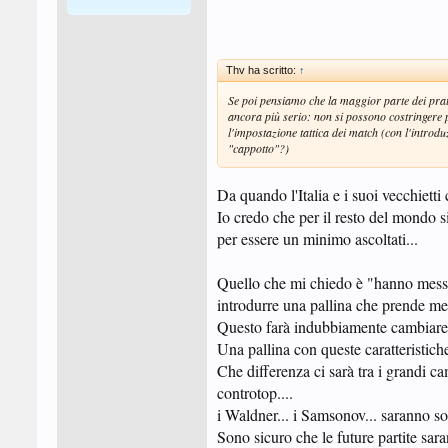
Thv ha scritto:
↑
Se poi pensiamo che la maggior parte dei pratic
ancora più serio: non si possono costringere 
l'impostazione tattica dei match (con l'introdu
"cappotto"?)
Da quando l'Italia e i suoi vecchiett
Io credo che per il resto del mondo si
per essere un minimo ascoltati...
Quello che mi chiedo è "hanno messo 
introdurre una pallina che prende men
Questo farà indubbiamente cambiare i
Una pallina con queste caratteristich
Che differenza ci sarà tra i grandi c
controtop....
i Waldner... i Samsonov... saranno sol
Sono sicuro che le future partite saran