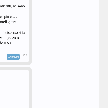
aticanti, ne sono
 spin etc. .
ntelligenza.
 il discorso si fa
ca di gioco o
o il 6 a 0
#52
Condividi