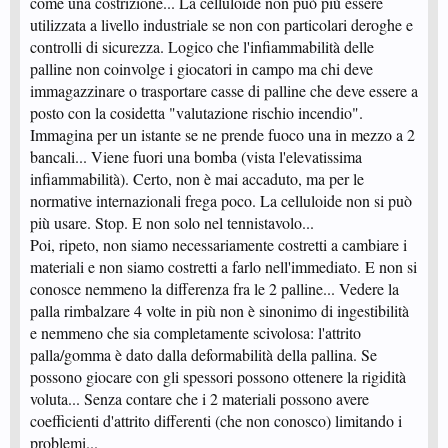
come una costrizione... La celluloide non può più essere
utilizzata a livello industriale se non con particolari deroghe e
controlli di sicurezza. Logico che l'infiammabilità delle
palline non coinvolge i giocatori in campo ma chi deve
immagazzinare o trasportare casse di palline che deve essere a
posto con la cosidetta "valutazione rischio incendio".
Immagina per un istante se ne prende fuoco una in mezzo a 2
bancali... Viene fuori una bomba (vista l'elevatissima
infiammabilità). Certo, non è mai accaduto, ma per le
normative internazionali frega poco. La celluloide non si può
più usare. Stop. E non solo nel tennistavolo...
Poi, ripeto, non siamo necessariamente costretti a cambiare i
materiali e non siamo costretti a farlo nell'immediato. E non si
conosce nemmeno la differenza fra le 2 palline... Vedere la
palla rimbalzare 4 volte in più non è sinonimo di ingestibilità
e nemmeno che sia completamente scivolosa: l'attrito
palla/gomma è dato dalla deformabilità della pallina. Se
possono giocare con gli spessori possono ottenere la rigidità
voluta... Senza contare che i 2 materiali possono avere
coefficienti d'attrito differenti (che non conosco) limitando i
problemi...