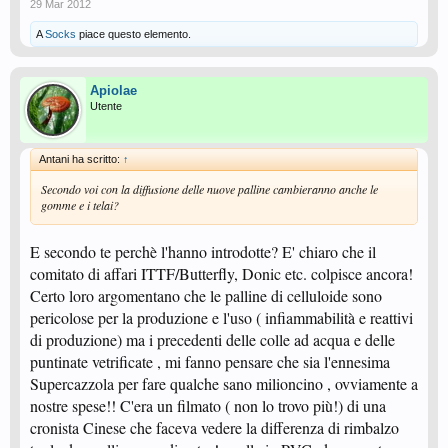
29 Mar 2012
A
Socks
piace questo elemento.
Apiolae
Utente
Antani ha scritto:
↑
Secondo voi con la diffusione delle nuove palline cambieranno anche le
gomme e i telai?
E secondo te perchè l'hanno introdotte? E' chiaro che il
comitato di affari ITTF/Butterfly, Donic etc. colpisce ancora!
Certo loro argomentano che le palline di celluloide sono
pericolose per la produzione e l'uso ( infiammabilità e reattivi
di produzione) ma i precedenti delle colle ad acqua e delle
puntinate vetrificate , mi fanno pensare che sia l'ennesima
Supercazzola per fare qualche sano milioncino , ovviamente a
nostre spese!! C'era un filmato ( non lo trovo più!) di una
cronista Cinese che faceva vedere la differenza di rimbalzo