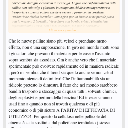
particolari deroghe e controlli di sicurezza. Logico che l'infiammabilità delle
palline non coinvolge i giocatori in campo ma chi deve immagazzinare o
trasportare casse di palline che deve essere a posto con la cosidetta
"valutazione rischio incendio". Immagina per un istante se ne prende fuoco
una in mezzo a 2 bancali... Viene fuori una bomba (vista l'elevatissima
infiammabilità). Certo, non è mai accaduto, ma per le normative
Clicca per espandere...
internazionali frega poco. La celluloide non si può più usare. Stop. E non
solo nel tennistavolo...
Poi, ripeto, non siamo necessariamente costretti a cambiare i materiali e non
Che le nuove palline siano più veloci e prendano meno
siamo costretti a farlo nell'immediato. E non si conosce nemmeno la
effetto, non è una supposizione. In giro nel mondo molti sono
differenza fra le 2 palline... Vedere la palla rimbalzare 4 volte in più non è
i giocatori che provano il materiale per le case e l'assunto
sinonimo di ingestibilità e nemmeno che sia completamente scivolosa:
l'attrito palla/gomma è dato dalla deformabilità della pallina. Se possono
sopra sembra sia assodato. Ora è anche vero che il materiale
giocare con gli spessori possono ottenere la rigidità voluta... Senza contare
sperimentale può evolvere rapidamente ed in maniera radicale
che i 2 materiali possono avere coefficienti d'attrito differenti (che non
, però mi sembra che il trend sia quello anche se non c'è al
conosco) limitando i problemi...
momento niente di definitivo! Che l'infiammabilità sia un
ridicolo pretesto lo dimostra il fatto che nel mondo sarebbero
banditi trasporto e stoccaggio di quasi tutti i solventi chimici,
degli esplosivi e perfino della benzina! Ed invece saranno
usati fino a quando non si troverà qualcosa o di più
economico o di più sicuro A PARITA' DI EFFICACIA DI
UTILIZZO!! Per questo la cellulosa nelle pellicole del
cinema è stata sostituita dal polietilene tereftalato ( stessa