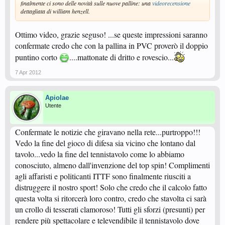
finalmente ci sono delle novità sulle nuove palline: una
videorecensione
dettagliata di william henzell.
Ottimo video, grazie seguso! ...se queste impressioni saranno
confermate credo che con la pallina in PVC proverò il doppio
puntino corto
....mattonate di dritto e rovescio...
7 Apr 2012
Apiolae
Utente
Confermate le notizie che giravano nella rete...purtroppo!!!
Vedo la fine del gioco di difesa sia vicino che lontano dal
tavolo...vedo la fine del tennistavolo come lo abbiamo
conosciuto, almeno dall'invenzione del top spin! Complimenti
agli affaristi e politicanti ITTF sono finalmente riusciti a
distruggere il nostro sport! Solo che credo che il calcolo fatto
questa volta si ritorcerà loro contro, credo che stavolta ci sarà
un crollo di tesserati clamoroso! Tutti gli sforzi (presunti) per
rendere più spettacolare e televendibile il tennistavolo dove