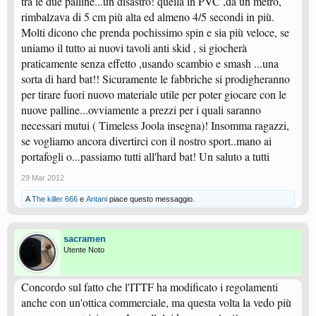
tra le due palline...un disastro! quella in PVC ,da un metro,
rimbalzava di 5 cm più alta ed almeno 4/5 secondi in più.
Molti dicono che prenda pochissimo spin e sia più veloce, se
uniamo il tutto ai nuovi tavoli anti skid , si giocherà
praticamente senza effetto ,usando scambio e smash ...una
sorta di hard bat!! Sicuramente le fabbriche si prodigheranno
per tirare fuori nuovo materiale utile per poter giocare con le
nuove palline...ovviamente a prezzi per i quali saranno
necessari mutui ( Timeless Joola insegna)! Insomma ragazzi,
se vogliamo ancora divertirci con il nostro sport..mano ai
portafogli o...passiamo tutti all'hard bat! Un saluto a tutti
29 Mar 2012
A
The killer 666
e
Antani
piace questo messaggio.
sacramen
Utente Noto
Concordo sul fatto che l'ITTF ha modificato i regolamenti
anche con un'ottica commerciale, ma questa volta la vedo più