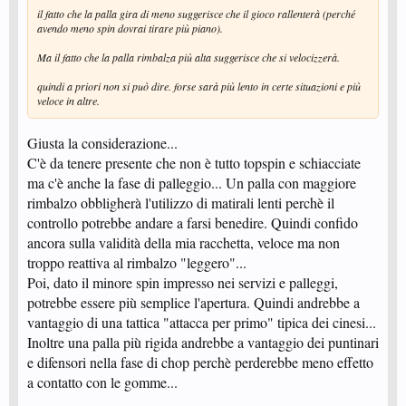
il fatto che la palla gira di meno suggerisce che il gioco rallenterà (perché
avendo meno spin dovrai tirare più piano).
Ma il fatto che la palla rimbalza più alta suggerisce che si velocizzerà.
quindi a priori non si può dire. forse sarà più lento in certe situazioni e più
veloce in altre.
Giusta la considerazione...
C'è da tenere presente che non è tutto topspin e schiacciate
ma c'è anche la fase di palleggio... Un palla con maggiore
rimbalzo obbligherà l'utilizzo di matirali lenti perchè il
controllo potrebbe andare a farsi benedire. Quindi confido
ancora sulla validità della mia racchetta, veloce ma non
troppo reattiva al rimbalzo "leggero"...
Poi, dato il minore spin impresso nei servizi e palleggi,
potrebbe essere più semplice l'apertura. Quindi andrebbe a
vantaggio di una tattica "attacca per primo" tipica dei cinesi...
Inoltre una palla più rigida andrebbe a vantaggio dei puntinari
e difensori nella fase di chop perchè perderebbe meno effetto
a contatto con le gomme...