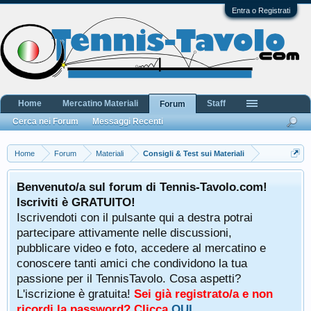
Entra o Registrati
Home
Mercatino Materiali
Staff
Forum
Cerca nei Forum
Messaggi Recenti
Home
Forum
Materiali
Consigli & Test sui Materiali
Benvenuto/a sul forum di Tennis-Tavolo.com!
Iscriviti è GRATUITO!
Iscrivendoti con il pulsante qui a destra potrai
partecipare attivamente nelle discussioni,
pubblicare video e foto, accedere al mercatino e
conoscere tanti amici che condividono la tua
passione per il TennisTavolo. Cosa aspetti?
L'iscrizione è gratuita!
Sei già registrato/a e non
ricordi la password? Clicca
QUI
.