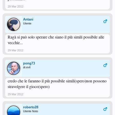
29 Mar 2012
Antani
Utente
Ragà si può solo sperare che siano il più simili possibile alle
vecchie...
29 Mar 2012
pong73
dr.evil
credo che le faranno il più possibile simili(spero)non possono
stravolgere il gioco(spero)
29 Mar 2012
roberto28
Utente Noto