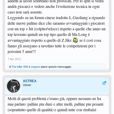
addetti ai lavori sembrano non provocati. Per lo spin si vedrà
andrà giocarci e vedere anche l'evoluzione tecnica in ogni
caso non sarà assente.
Leggendo su un forum cinese tradotto L.Guoliang a riguardo
delle nuove palline dice che saranno avvantaggiati i giocatori
con un top + hit (colpito/veloce) rispetto a quelle che anno un
top lavorato quindi un top tipo quello di Ma Long è
avvantaggiato rispetto a quello di Z.Jike
se è così cosa
fanno gli assegano a tavolino tutte le competizioni per i
porssimi 5 anni!!!
7 Apr 2012
A
The killer 666
e
seguso
piace questo messaggio.
ASTREA
Utente
Molti di questi problemi c'erano già, eppure nessuno ne ha
mai parlato: palline piu dure e altre molli, palline piu pesanti
(soprattutto quelle di qualità) e quindi tutte con rimbalzi