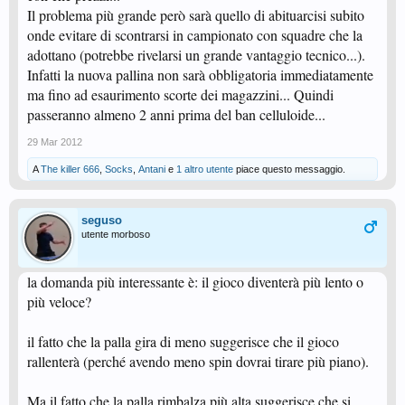
Il problema più grande però sarà quello di abituarcisi subito
onde evitare di scontrarsi in campionato con squadre che la
adottano (potrebbe rivelarsi un grande vantaggio tecnico...).
Infatti la nuova pallina non sarà obbligatoria immediatamente
ma fino ad esaurimento scorte dei magazzini... Quindi
passeranno almeno 2 anni prima del ban celluloide...
29 Mar 2012
A
The killer 666
,
Socks
,
Antani
e
1 altro utente
piace questo messaggio.
seguso
utente morboso
la domanda più interessante è: il gioco diventerà più lento o
più veloce?
il fatto che la palla gira di meno suggerisce che il gioco
rallenterà (perché avendo meno spin dovrai tirare più piano).
Ma il fatto che la palla rimbalza più alta suggerisce che si