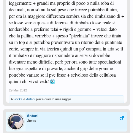
leggermente + grandi ma proprio di poco o nulla roba di
decimali, non sò nulla sul peso che invece potrebbe ifluire,
per ora la maggiore differenza sembra sia che rimbalzano di +
se fosse vero e questa differenza di rimbalzo fosse reale si
tenderebbe a preferire telai + rigidi e gomme + veloci dato
che la pallina verrebbe + spesso "picchiata" invece che tirata
sù in top e si potrebbe preventivare un ritorno delle puntinate
corte, sempre in via teorica quindi un po' campata in aria se il
il rimbalzo è maggiore risponndere ai servizi dovrebbe
diventare meno difficile, però per ora sono tutte speculazioni
bisogna aspettare di provarle, anche il grip delle gomme
potrebbe variare se il pvc fosse + scivoloso della cellulosa
quindi chi vivrà vedrà
29 Mar 2012
A
Socks
e
Antani
piace questo messaggio.
Antani
Utente