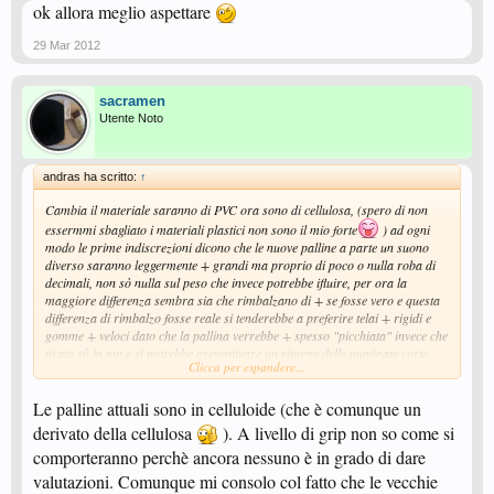
ok allora meglio aspettare
29 Mar 2012
sacramen
Utente Noto
andras ha scritto:
↑
Cambia il materiale saranno di PVC ora sono di cellulosa, (spero di non
essermmi sbagliato i materiali plastici non sono il mio forte
) ad ogni
modo le prime indiscrezioni dicono che le nuove palline a parte un suono
diverso saranno leggermente + grandi ma proprio di poco o nulla roba di
decimali, non sò nulla sul peso che invece potrebbe ifluire, per ora la
maggiore differenza sembra sia che rimbalzano di + se fosse vero e questa
differenza di rimbalzo fosse reale si tenderebbe a preferire telai + rigidi e
gomme + veloci dato che la pallina verrebbe + spesso "picchiata" invece che
tirata sù in top e si potrebbe preventivare un ritorno delle puntinate corte,
Clicca per espandere...
sempre in via teorica quindi un po' campata in aria se il il rimbalzo è
maggiore risponndere ai servizi dovrebbe diventare meno difficile, però per
Le palline attuali sono in celluloide (che è comunque un
ora sono tutte speculazioni bisogna aspettare di provarle, anche il grip delle
gomme potrebbe variare se il pvc fosse + scivoloso della cellulosa quindi chi
derivato della cellulosa
). A livello di grip non so come si
vivrà vedrà
comporteranno perchè ancora nessuno è in grado di dare
valutazioni. Comunque mi consolo col fatto che le vecchie