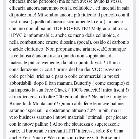
efficacia meno pericolo!) ma se non avesse avuto la stessa
efficacia ancora saremmo con la celluloide ..ed incendi in sala
di proiezione! Mi sembra ancora più ridicolo il pericolo con il
nostro uso ( quello al cinema sicuramente lo era!)...a meno
che uno non abbia un TOP ROVENTE!! Malgrado tutto ciò,
il PVC è infiammabile, anche se meno della celluloide, e
nella combustione emette diossina (poca!), ossido di carbonio
e acido cloridrico! Non propriamente aria fresca!Comunque
la cellulosa è ancora usata quando non soppiantata da
materiale più conveniente, da tutti i punti di vista! Ultima
considerazione : i costi! prima del ban dei VOC usavamo
colle per bici, trielina e para o colle commerciali a prezzi
abbordabili, dopo il ban mamma Butterfly ( come esempio) ci
ha imposto la sua Free Chack ( 100% caucciù!! mica fischi!!)
al modico costo di oltre 200 euro al litro!! Neanche il miglior
Brunello di Montalcino!! Quindi abbi fede le nuove palline
saranno "speciali" e costeranno almeno 50% in più, ma il
vero business saranno i nuovi materiali "ottimali" per giocare
con le nuove palline!! Altro che sicurezza e supercazzole
varie, ai burocrati e mercanti ITTF interessa solo: $ e € ma
anche Yen, Yuan e Won non sono disprezzati. Poi se noi