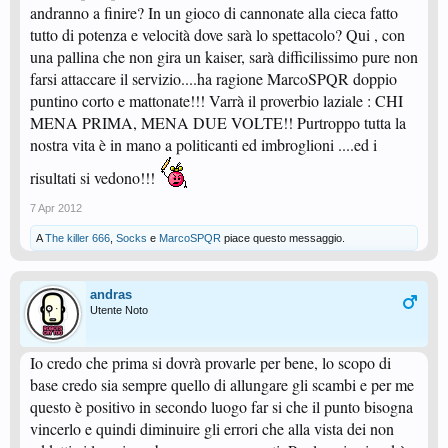
andranno a finire? In un gioco di cannonate alla cieca fatto
tutto di potenza e velocità dove sarà lo spettacolo? Qui , con
una pallina che non gira un kaiser, sarà difficilissimo pure non
farsi attaccare il servizio....ha ragione MarcoSPQR doppio
puntino corto e mattonate!!! Varrà il proverbio laziale : CHI
MENA PRIMA, MENA DUE VOLTE!! Purtroppo tutta la
nostra vita è in mano a politicanti ed imbroglioni ....ed i
risultati si vedono!!!
7 Apr 2012
A
The killer 666
,
Socks
e
MarcoSPQR
piace questo messaggio.
andras
Utente Noto
Io credo che prima si dovrà provarle per bene, lo scopo di
base credo sia sempre quello di allungare gli scambi e per me
questo è positivo in secondo luogo far si che il punto bisogna
vincerlo e quindi diminuire gli errori che alla vista dei non