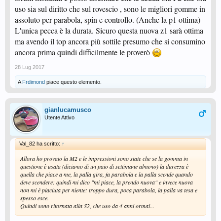
uso sia sul diritto che sul rovescio , sono le migliori gomme in
assoluto per parabola, spin e controllo. (Anche la p1 ottima)
L'unica pecca è la durata. Sicuro questa nuova z1 sarà ottima
ma avendo il top ancora più sottile presumo che si consumino
ancora prima quindi difficilmente le proverò
28 Lug 2017
A
Frdimond
piace questo elemento.
gianlucamusco
Utente Attivo
Val_82 ha scritto:
↑
Allora ho provato la M2 e le impressioni sono state che se la gomma in
questione è usata (diciamo di un paio di settimane almeno) la durezza è
quella che piace a me, la palla gira, fa parabola e la palla scende quando
deve scendere: quindi mi dico "mi piace, la prendo nuova" e invece nuova
non mi è piaciuta per niente: troppo dura, poca parabola, la palla va tesa e
spesso esce.
Quindi sono ritornata alla S2, che uso da 4 anni ormai...