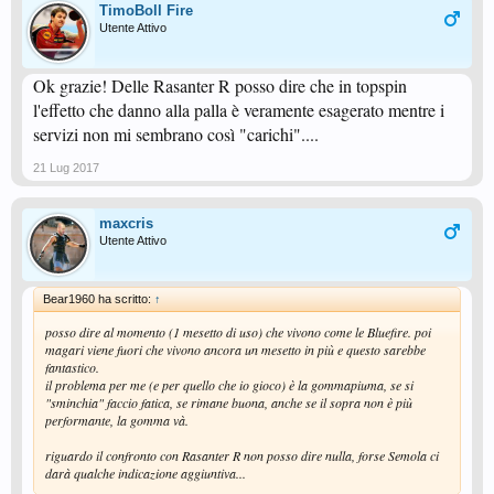
TimoBoll Fire
Utente Attivo
Ok grazie! Delle Rasanter R posso dire che in topspin
l'effetto che danno alla palla è veramente esagerato mentre i
servizi non mi sembrano così "carichi"....
21 Lug 2017
maxcris
Utente Attivo
Bear1960 ha scritto:
↑
posso dire al momento (1 mesetto di uso) che vivono come le Bluefire. poi
magari viene fuori che vivono ancora un mesetto in più e questo sarebbe
fantastico.
il problema per me (e per quello che io gioco) è la gommapiuma, se si
"sminchia" faccio fatica, se rimane buona, anche se il sopra non è più
performante, la gomma và.
riguardo il confronto con Rasanter R non posso dire nulla, forse Semola ci
darà qualche indicazione aggiuntiva...