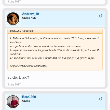
3 Lug 2017
Andrew_10
Utente Noto
Bear1960 ha scritto:
↑
la Valentina Orlando(va) ce l'ha montata sul diritto (N, 2,1mm) e sembra si
trovi bene.
per quel che evidenziava non andava tanto bene sul rovescio.
bisogna premettere che lei gioca Acuda S2 max da entrambi le parti e con R
sul diritto.
Le sue indicazioni sono che è simile alla S2, ma spinge e fa girare di più.
se può servire come commento...
Su che telaio?
3 Lug 2017
Bear1960
Utente