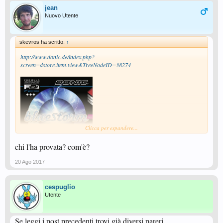
jean
Nuovo Utente
skevros ha scritto:
↑
http://www.donic.de/index.php?
screen=dstore.item.view&TreeNodeID=38274
Clicca per espandere...
chi l'ha provata? com'è?
20 Ago 2017
cespuglio
Utente
Se leggi i post precedenti trovi già diversi pareri...