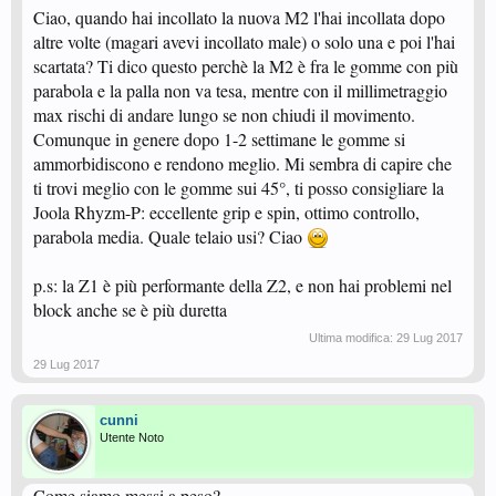
Ciao, quando hai incollato la nuova M2 l'hai incollata dopo
altre volte (magari avevi incollato male) o solo una e poi l'hai
scartata? Ti dico questo perchè la M2 è fra le gomme con più
parabola e la palla non va tesa, mentre con il millimetraggio
max rischi di andare lungo se non chiudi il movimento.
Comunque in genere dopo 1-2 settimane le gomme si
ammorbidiscono e rendono meglio. Mi sembra di capire che
ti trovi meglio con le gomme sui 45°, ti posso consigliare la
Joola Rhyzm-P: eccellente grip e spin, ottimo controllo,
parabola media. Quale telaio usi? Ciao
p.s: la Z1 è più performante della Z2, e non hai problemi nel
block anche se è più duretta
Ultima modifica:
29 Lug 2017
29 Lug 2017
cunni
Utente Noto
Come siamo messi a peso?