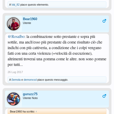
A
Val_82
piace questo elemento.
Bear1960
Utente
@Rosalbo
: la combinazione sotto prestante e sopra più
sottile, ma anch'esso più prestante dà come risultato ciò che
indichi con più cattiveria, a condizione che i colpi vengano
fatti con una certa violenza (=velocità di esecuzione),
altrimenti troverai una gomma come le altre. non sono gomme
per tutti...
26 Lug 2017
A
Semola
e
demonxsd
piace questo messaggio.
guruzz75
Utente Noto
Bear1960 ha scritto:
↑