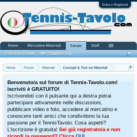
Entra o Registrati
Home
Mercatino Materiali
Staff
Forum
Cerca nei Forum
Messaggi Recenti
Home
Forum
Materiali
Consigli & Test sui Materiali
Benvenuto/a sul forum di Tennis-Tavolo.com!
Iscriviti è GRATUITO!
Iscrivendoti con il pulsante qui a destra potrai
partecipare attivamente nelle discussioni,
pubblicare video e foto, accedere al mercatino e
conoscere tanti amici che condividono la tua
passione per il TennisTavolo. Cosa aspetti?
L'iscrizione è gratuita!
Sei già registrato/a e non
ricordi la password? Clicca
QUI
.