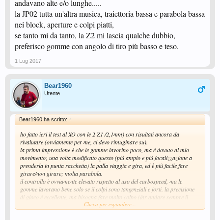
andavano alte e/o lunghe.....
la JP02 tutta un'altra musica, traiettoria bassa e parabola bassa
nei block, aperture e colpi piatti,
se tanto mi da tanto, la Z2 mi lascia qualche dubbio,
preferisco gomme con angolo di tiro più basso e teso.
1 Lug 2017
Bear1960
Utente
Bear1960 ha scritto:
↑
ho fatto ieri il test al XO con le 2 Z1 /2,1mm) con risultati ancora da
rivalutare (ovviamente per me, ci devo rimuginare su).
la prima impressione è che le gomme lavorino poco, ma è dovuto al mio
movimento; una volta modificato questo (più ampio e più focalizzazione a
prenderla in punta racchetta) la palla viaggia e gira, ed è più facile fare
girare/non girare; molta parabola.
il controllo è ovviamente elevato rispetto al uso del carbospeed, ma le
gomme lavorano bene solo se il colpi sono tangenziali e forti. la precisione
di gioco è eccellente, ma bisogna fare molto colpo (far andare sempre il
Clicca per espandere...
braccio, mezzi colpi non rendono).
ancora una cosa che ho riscontrato (sempre per me, ovviamente) è il fatto