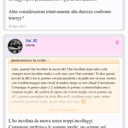
Altre considerazioni relativamente alla durezza confronto
tenergy?
20 Ago 2017
Val_82
Utente
gianlucamusco ha scritto:
↑
Ciao, quando hai incollato la nuova M2 l'hai incollata dopo altre volte
(magari avevi incollato male) o solo una e poi l'hai scartata? Ti dico questo
perchè la M2 è fra le gomme con più parabola e la palla non va tesa, mentre
con il millimetraggio max rischi di andare lungo se non chiudi il movimento.
Comunque in genere dopo 1-2 settimane le gomme si ammorbidiscono e
rendono meglio. Mi sembra di capire che ti trovi meglio con le gomme sui
45°, ti posso consigliare la Joola Rhyzm-P: eccellente grip e spin, ottimo
controllo, parabola media. Quale telaio usi? Ciao
Clicca per espandere...
p.s: la Z1 è più performante della Z2, e non hai problemi nel block anche se
è più duretta
L'ho incollata da nuova senza troppi incollaggi.
Comunque preferisco le gomme medie: sto sempre sul