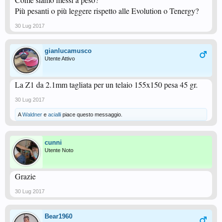
Più pesanti o più leggere rispetto alle Evolution o Tenergy?
30 Lug 2017
gianlucamusco
Utente Attivo
La Z1 da 2.1mm tagliata per un telaio 155x150 pesa 45 gr.
30 Lug 2017
A
Waldner
e
acialli
piace questo messaggio.
cunni
Utente Noto
Grazie
30 Lug 2017
Bear1960