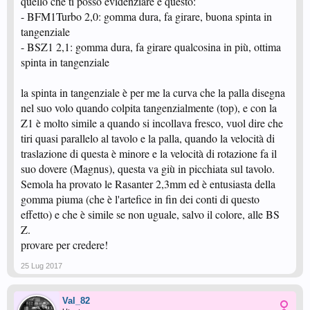
quello che ti posso evidenziare è questo:
- BFM1Turbo 2,0: gomma dura, fa girare, buona spinta in
tangenziale
- BSZ1 2,1: gomma dura, fa girare qualcosina in più, ottima
spinta in tangenziale
la spinta in tangenziale è per me la curva che la palla disegna
nel suo volo quando colpita tangenzialmente (top), e con la
Z1 è molto simile a quando si incollava fresco, vuol dire che
tiri quasi parallelo al tavolo e la palla, quando la velocità di
traslazione di questa è minore e la velocità di rotazione fa il
suo dovere (Magnus), questa va giù in picchiata sul tavolo.
Semola ha provato le Rasanter 2,3mm ed è entusiasta della
gomma piuma (che è l'artefice in fin dei conti di questo
effetto) e che è simile se non uguale, salvo il colore, alle BS
Z.
provare per credere!
25 Lug 2017
Val_82