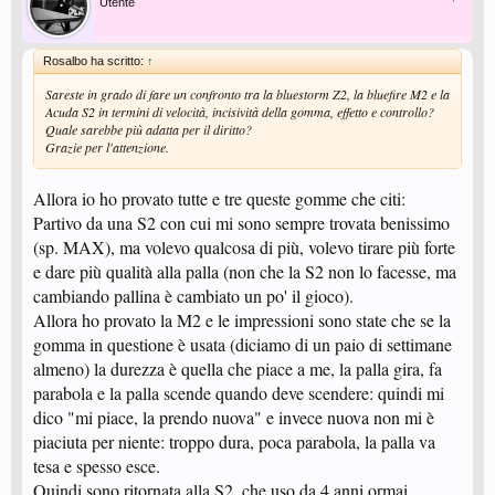
Utente
Rosalbo ha scritto:
↑
Sareste in grado di fare un confronto tra la bluestorm Z2, la bluefire M2 e la
Acuda S2 in termini di velocità, incisività della gomma, effetto e controllo?
Quale sarebbe più adatta per il diritto?
Grazie per l'attenzione.
Allora io ho provato tutte e tre queste gomme che citi:
Partivo da una S2 con cui mi sono sempre trovata benissimo
(sp. MAX), ma volevo qualcosa di più, volevo tirare più forte
e dare più qualità alla palla (non che la S2 non lo facesse, ma
cambiando pallina è cambiato un po' il gioco).
Allora ho provato la M2 e le impressioni sono state che se la
gomma in questione è usata (diciamo di un paio di settimane
almeno) la durezza è quella che piace a me, la palla gira, fa
parabola e la palla scende quando deve scendere: quindi mi
dico "mi piace, la prendo nuova" e invece nuova non mi è
piaciuta per niente: troppo dura, poca parabola, la palla va
tesa e spesso esce.
Quindi sono ritornata alla S2, che uso da 4 anni ormai...