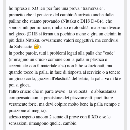
che, quando si tira forte (80-100% dell vmax), la palla fa molta parabola e
va anche lunga, è come se mancasse un pò l'effetto Magnus.
ho ripreso il XO ieri per fare una prova "trasversale".
indipendentemente dal legno, le gomme lavorano molto bene nei servizi.
premetto che il pensiero del cambio è arrivato anche dalle
nota aggiuntiva: le prove le ho fatte utilizzando la nuova pallina DHS D40+,
quella in ABS (sarà per questo che gira poco e viaggia piano...
palline che stiamo provando (Nittaku e DHS D40+), che
(ABS=AntiBlockierSystem)
). è simile/uguale alla Nittaku: gira pochino,
sono simili per rumore, rimbalzo e rotondità, ma sono diverse
fa rumere plasticoso, rimbalza alta; a favore sicuramente rotondità e
nel gioco (DHS si ferma un pochino meno e gira un cicinin in
resistenza alla rottura, ma questo è tema di un altro thread!
più della Nittaku, ovviamente valori soggettivi, ma condivisi
spero che queste considerazioni possano essere utili!
da Salvuccio
).
in poche parole, tutti i problemi legati alla palla che "cade"
(immagino un crucio comune con la palla in plastica e
accentuato con il materiale abs) non li ho soluzionati, ma
quando tocco la palla, in fase di risposta al servizio o a tenere
un gioco corto, grazie all'elasticità del telaio, la palla va di là e
poi si gioca.
l'altro crucio che in parte avevo - la velocità - è abbasatanza
compensato con la precisione dei piazzamenti. puoi tirare
veramente forte, ma devi colpire molto bene la palla (tempo e
posizione al meglio).
adesso aspetto ancora 2 serate di prove con il XO e se le
sensazioni rimangono quelle, cambio.