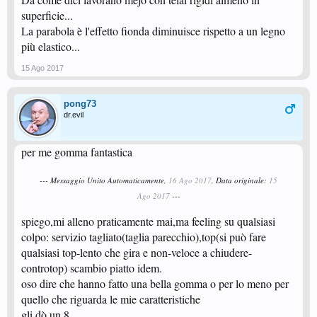
superficie...
La parabola è l'effetto fionda diminuisce rispetto a un legno
più elastico...
15 Ago 2017
pong73
dr.evil
per me gomma fantastica
--- Messaggio Unito Automaticamente,
16 Ago 2017
, Data originale:
15
Ago 2017
---
spiego,mi alleno praticamente mai,ma feeling su qualsiasi
colpo: servizio tagliato(taglia parecchio),top(si può fare
qualsiasi top-lento che gira e non-veloce a chiudere-
controtop) scambio piatto idem.
oso dire che hanno fatto una bella gomma o per lo meno per
quello che riguarda le mie caratteristiche
gli dò un 8