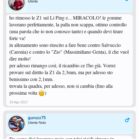
Utente
ho rimesso le Z1 sul Li Ping e... MIRACOLO! le gomme
lavorano perfettamente, la palla non scappa, ottimo controllo
(una parola che io non conosco tanto) e quando devi tirare
forte va!
in allenamento sono riuscito a fare bene contro Salvuccio
(Caronia) e contro lo "Zio" (Massimiliano Genta), il che vuol
dire molto!
per adesso rimango così, il ricambio ce l'ho già. Vorrei
provare sul diritto la Z1 da 2,3mm, ma per adesso sto
benissimo con 2,1mm.
trovata la quadra, per adesso, non si cambia (fino alla
prossima volta
)
15 Ago 2017
guruzz75
Utente Noto
Da come dici lavorano mejo con telai rigidi almeno in