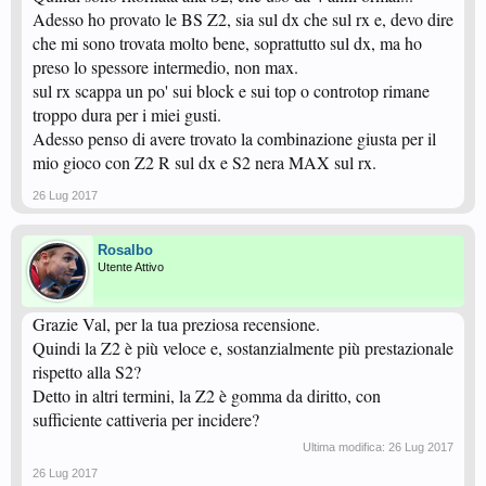
Adesso ho provato le BS Z2, sia sul dx che sul rx e, devo dire
che mi sono trovata molto bene, soprattutto sul dx, ma ho
preso lo spessore intermedio, non max.
sul rx scappa un po' sui block e sui top o controtop rimane
troppo dura per i miei gusti.
Adesso penso di avere trovato la combinazione giusta per il
mio gioco con Z2 R sul dx e S2 nera MAX sul rx.
26 Lug 2017
Rosalbo
Utente Attivo
Grazie Val, per la tua preziosa recensione.
Quindi la Z2 è più veloce e, sostanzialmente più prestazionale
rispetto alla S2?
Detto in altri termini, la Z2 è gomma da diritto, con
sufficiente cattiveria per incidere?
Ultima modifica:
26 Lug 2017
26 Lug 2017