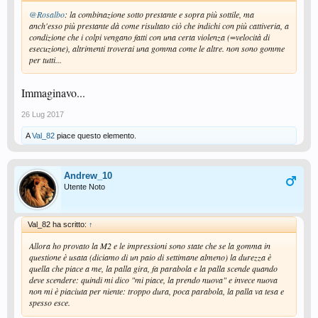
@Rosalbo
: la combinazione sotto prestante e sopra più sottile, ma
anch'esso più prestante dà come risultato ciò che indichi con più cattiveria, a
condizione che i colpi vengano fatti con una certa violenza (=velocità di
esecuzione), altrimenti troverai una gomma come le altre. non sono gomme
per tutti...
Immaginavo...
26 Lug 2017
A
Val_82
piace questo elemento.
Andrew_10
Utente Noto
Val_82 ha scritto:
↑
Allora ho provato la M2 e le impressioni sono state che se la gomma in
questione è usata (diciamo di un paio di settimane almeno) la durezza è
quella che piace a me, la palla gira, fa parabola e la palla scende quando
deve scendere: quindi mi dico "mi piace, la prendo nuova" e invece nuova
non mi è piaciuta per niente: troppo dura, poca parabola, la palla va tesa e
spesso esce.