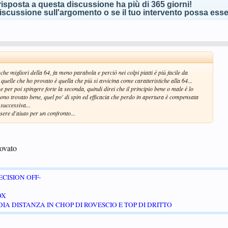
isposta a questa discussione ha più di 365 giorni!
scussione sull'argomento o se il tuo intervento possa esser
nche migliori della 64, fa meno parabola e perciò nei colpi piatti è più facile da
uelle che ho provato è quella che più si avvicina come caratteristiche alla 64...
 per poi spingere forte la seconda, quindi direi che il principio bene o male è lo
 sono trovato bene, quel po' di spin ed efficacia che perdo in apertura è compensata
 successiva...
sere d'aiuto per un confronto...
rovato
CISION OFF-
OX
IA DISTANZA IN CHOP DI ROVESCIO E TOP DI DRITTO