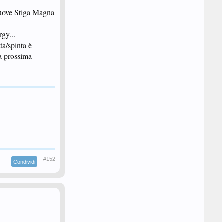
nuove Stiga Magna
gy...
ta/spinta è
la prossima
#152
Condividi