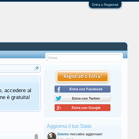
Entra o Registrati
Registrati o Entra!
o, accedere al
Entra con Facebook
ne è gratuita!
Entra con Twitter
Entra con Google
Aggiorna il tuo Stato
Giorno
mercatino aggiornato!