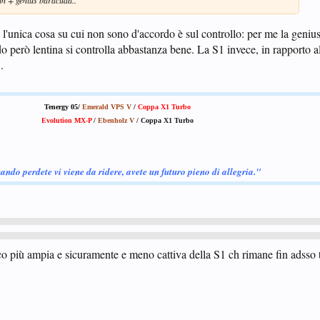
 in + genius baracuda..
z, l'unica cosa su cui non sono d'accordo è sul controllo: per me la geniu
endo però lentina si controlla abbastanza bene. La S1 invece, in rapporto 
.
Tenergy 05/
Emerald VPS V
/
Coppa X1 Turbo
Evolution MX-P
/
Ebenholz V
/ Coppa X1 Turbo
ando perdete vi viene da ridere, avete un futuro pieno di allegria."
o più ampia e sicuramente e meno cattiva della S1 ch rimane fin adsso t