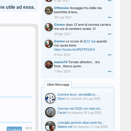
5 Dic 2017
•••
e utile ad essa.
Offensive
Assaggia l'ira della mia
pantofola di lana...
30 Lug 2017
•••
Giorno
dopo 13 anni di onorata carriera
era ora di cambiare avatar :D
20 Apr 2017
•••
Giorno
Le scuse di
@ZZ top
quando
non quota bene:
https://youtu.be/9RjTlfVSZk4
8 Nov 2016
•••
marco74
Tornato all'antico....tira
forte...finisce punto...
7 Nov 2016
•••
Ultimi Messaggi
Gomme lisce: sensibilità in...
Diver
ha risposto
19 Lug 2026
Giocare nel 2026 con telai rari...
Facini
ha risposto
18 Lug 2026
consiglio gomme attaccante 6a...
Matteo me
ha risposto
17 Lug 2026
#151
Condividi