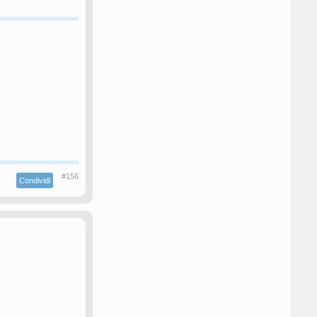
#156
Condividi