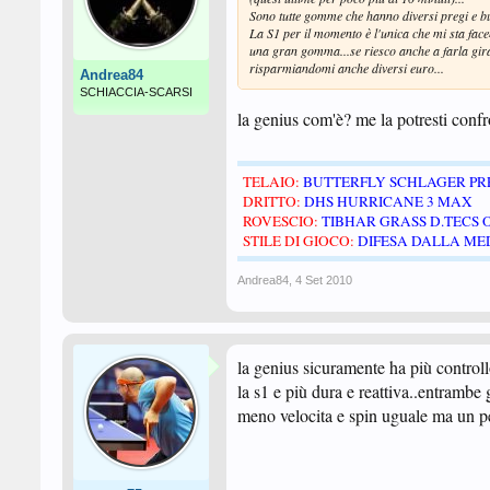
Sono tutte gomme che hanno diversi pregi e b
La S1 per il momento è l'unica che mi sta face
una gran gomma...se riesco anche a farla gira
risparmiandomi anche diversi euro...
Andrea84
SCHIACCIA-SCARSI
la genius com'è? me la potresti confr
TELAIO:
BUTTERFLY SCHLAGER PRE
DRITTO:
DHS HURRICANE 3 MAX
ROVESCIO:
TIBHAR GRASS D.TECS 
STILE DI GIOCO:
DIFESA DALLA MED
Andrea84
,
4 Set 2010
la genius sicuramente ha più contro
la s1 e più dura e reattiva..entrambe
meno velocita e spin uguale ma un pe