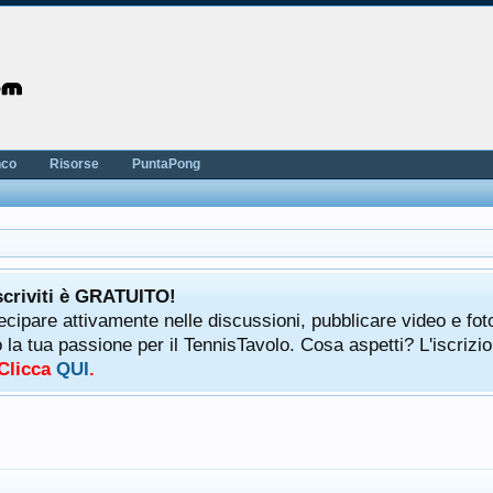
nco
Risorse
PuntaPong
scriviti è GRATUITO!
tecipare attivamente nelle discussioni, pubblicare video e fot
a tua passione per il TennisTavolo. Cosa aspetti? L'iscrizio
 Clicca
QUI
.