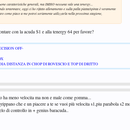
uone caratteristiche generali, ma IMHO nessuna vale una tenergy...
ndo tentennare, oggi ci ho rifatto allenamento e sulla palla piatta/spinta è veramente
re come piace a me potrei seriamente utilizzarla nella prossima stagione,
ontare con la acuda S1 e alla tenergy 64 per favore?
CISION OFF-
OX
IA DISTANZA IN CHOP DI ROVESCIO E TOP DI DRITTO
llo ha meno velocita ma non e male come gomma...
 grippano che e un piacere a te se vuoi più velocita s1,piu parabola s2 m
lo di controllo in + genius baracuda..