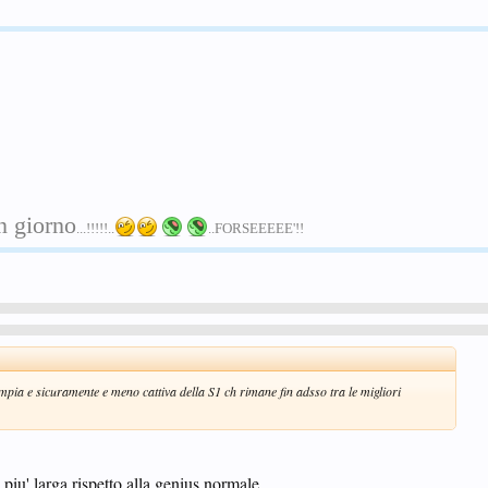
n giorno
...!!!!!..
..FORSEEEEE'!!
ia e sicuramente e meno cattiva della S1 ch rimane fin adsso tra le migliori
 piu' larga rispetto alla genius normale