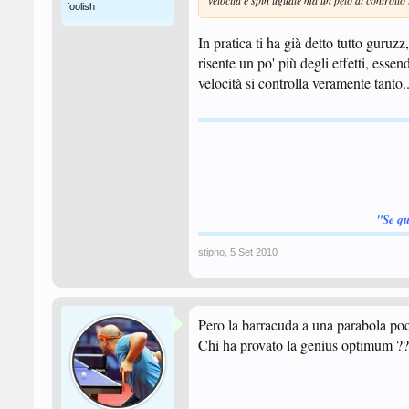
velocita e spin uguale ma un pelo di controllo
foolish
In pratica ti ha già detto tutto guruz
risente un po' più degli effetti, ess
velocità si controlla veramente tanto..
"Se qu
stipno
,
5 Set 2010
Pero la barracuda a una parabola poc
Chi ha provato la genius optimum ??