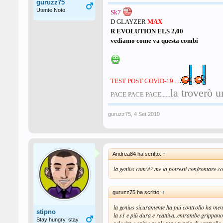
guruzz75
Utente Noto
Sk7
D GLAYZER
MAX
R EVOLUTION ELS 2,00
vediamo come va questa combi
TEST POST COVID-19....
la troverò u
PACE PACE PACE......
guruzz75
,
4 Set 2010
Andrea84 ha scritto:
↑
la genius com'è? me la potresti confrontare co
guruzz75 ha scritto:
↑
la genius sicuramente ha più controllo ha me
stipno
la s1 e più dura e reattiva..entrambe grippan
Stay hungry, stay