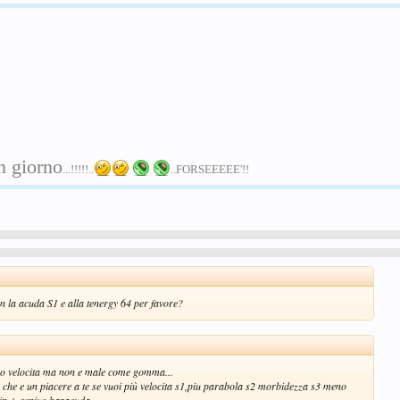
n giorno
...!!!!!..
..FORSEEEEE'!!
n la acuda S1 e alla tenergy 64 per favore?
no velocita ma non e male come gomma...
o che e un piacere a te se vuoi più velocita s1,piu parabola s2 morbidezza s3 meno