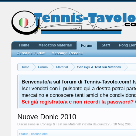
Home
Mercatino Materiali
Staff
Pong Ele
Forum
Cerca nei Forum
Messaggi Recenti
Home
Forum
Materiali
Consigli & Test sui Materiali
Benvenuto/a sul forum di Tennis-Tavolo.com! I
Iscrivendoti con il pulsante qui a destra potrai par
mercatino e conoscere tanti amici che condividono l
Sei già registrato/a e non ricordi la password?
Nuove Donic 2010
Discussione in '
Consigli & Test sui Materiali
' iniziata da
guruzz75
,
18 Mag 2010
.
Status Discussione: