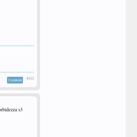
#153
Condividi
orbidezza s3