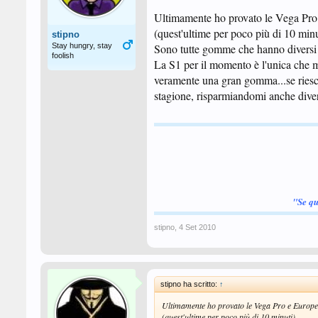
Ultimamente ho provato le Vega Pro 
(quest'ultime per poco più di 10 minut
stipno
Stay hungry, stay
Sono tutte gomme che hanno diversi 
foolish
La S1 per il momento è l'unica che mi
veramente una gran gomma...se riesco
stagione, risparmiandomi anche diver
"Se qu
stipno
,
4 Set 2010
stipno ha scritto:
↑
Ultimamente ho provato le Vega Pro e Europea
(quest'ultime per poco più di 10 minuti)...