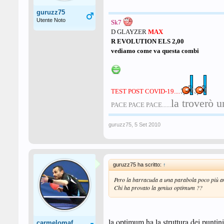
guruzz75
Utente Noto
Sk7
D GLAYZER
MAX
R EVOLUTION ELS 2,00
vediamo come va questa combi
TEST POST COVID-19....
la troverò u
PACE PACE PACE......
guruzz75
,
5 Set 2010
guruzz75 ha scritto:
↑
Pero la barracuda a una parabola poco più amp
Chi ha provato la genius optimum ??
la optimum ha la struttura dei puntini
carmelomaf