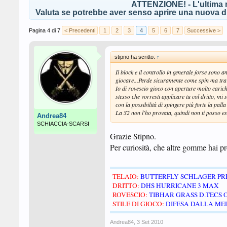
ATTENZIONE! - L'ultima r
Valuta se potrebbe aver senso aprire una nuova di
Pagina 4 di 7
< Precedenti
1
2
3
4
5
6
7
Successive >
stipno ha scritto:
↑
Il block e il controllo in generale forse sono a
giocare...Perde sicuramente come spin ma tra q
Io di rovescio gioco con aperture molto cariche
stesso che vorresti applicare tu col dritto, mi
con la possibilità di spingere più forte la palla
La S2 non l'ho provata, quindi non ti posso es
Andrea84
SCHIACCIA-SCARSI
Grazie Stipno.
Per curiosità, che altre gomme hai p
TELAIO:
BUTTERFLY SCHLAGER PRE
DRITTO:
DHS HURRICANE 3 MAX
ROVESCIO:
TIBHAR GRASS D.TECS 
STILE DI GIOCO:
DIFESA DALLA MED
Andrea84
,
3 Set 2010