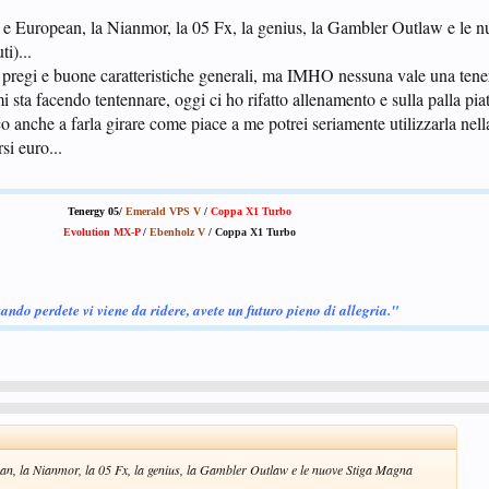
e European, la Nianmor, la 05 Fx, la genius, la Gambler Outlaw e le 
i)...
pregi e buone caratteristiche generali, ma IMHO nessuna vale una tener
 sta facendo tentennare, oggi ci ho rifatto allenamento e sulla palla piat
 anche a farla girare come piace a me potrei seriamente utilizzarla nel
si euro...
Tenergy 05/
Emerald VPS V
/
Coppa X1 Turbo
Evolution MX-P
/
Ebenholz V
/ Coppa X1 Turbo
ando perdete vi viene da ridere, avete un futuro pieno di allegria."
n, la Nianmor, la 05 Fx, la genius, la Gambler Outlaw e le nuove Stiga Magna