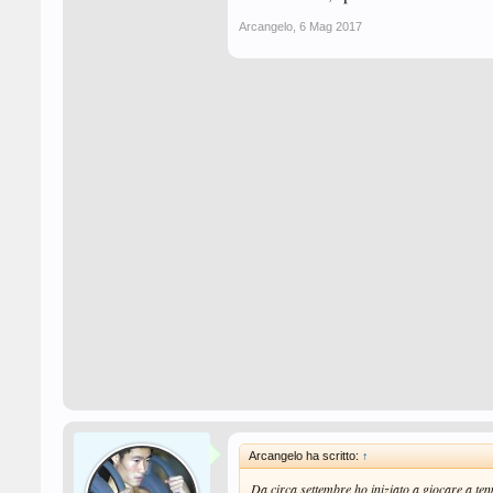
Arcangelo
,
6 Mag 2017
Arcangelo ha scritto:
↑
Da circa settembre ho iniziato a giocare a te