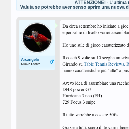
ATTENZIONE! - L'ultima r
Valuta se potrebbe aver senso aprire una nuova di
Da circa settembre ho iniziato a gioc
e per salire di livello vorrei assembla
Ho uno stile di gioco caratterizzato 
Il coach 9 volte su 10 sceglie un sri
Arcangelo
Girando su
Table Tennis Reviews, R
Nuovo Utente
hanno caratteristiche piú "alte" a 
Avevo idea di assemblare una racchett
DHS power G7
Hurricane 3 neo (FH)
729 Focus 3 snipe
Il tutto verrebbe a costare 50€~
Grazie a tutti, spero di trovarmi bene