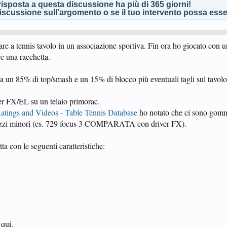
isposta a questa discussione ha più di 365 giorni!
scussione sull'argomento o se il tuo intervento possa esser
are a tennis tavolo in un associazione sportiva. Fin ora ho giocato con 
re una racchetta.
da un 85% di top/smash e un 15% di blocco più eventuali tagli sul tavolo
ver FX/EL su un telaio primorac.
atings and Videos - Table Tennis Database
ho notato che ci sono gomm
prezzi minori (es. 729 focus 3 COMPARATA con driver FX).
a con le seguenti caratteristiche:
 qui.