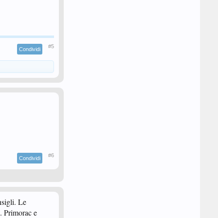
#5
Condividi
#6
Condividi
nsigli. Le
e. Primorac e