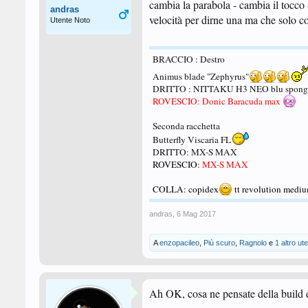
cambia la parabola - cambia il tocco 
andras
velocità per dirne una ma che solo con
Utente Noto
BRACCIO : Destro
Animus blade "Zephyrus"
DRITTO : NITTAKU H3 NEO blu sponge
ROVESCIO: Donic Baracuda max
Seconda racchetta
Butterfly Viscaria FL
DRITTO: MX-S MAX
ROVESCIO:
MX-S MAX
COLLA: copidex
tt revolution medi
andras
,
6 Mag 2017
A
enzopacileo
,
Più scuro
,
Ragnolo
e
1 altro ut
Ah OK, cosa ne pensate della build