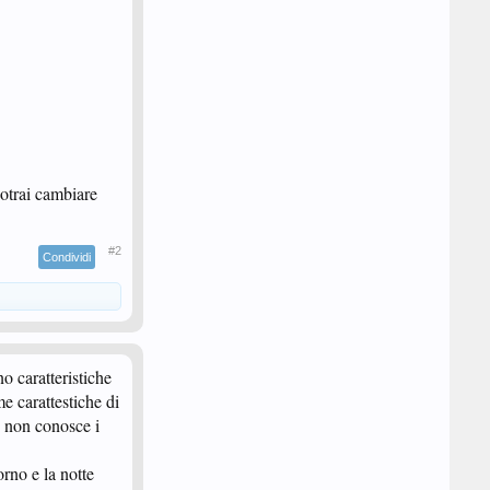
potrai cambiare
#2
Condividi
o caratteristiche
e carattestiche di
 non conosce i
orno e la notte