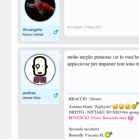
Arcangelo
,
6 Mag 2017
Arcangelo
Nuovo Utente
molto meglio primorac (se lo vuoi be
appiccicose per imparare non sono in
andras
Utente Noto
BRACCIO : Destro
Animus blade "Zephyrus"
DRITTO : NITTAKU H3 NEO blu sponge
ROVESCIO: Donic Baracuda max
Seconda racchetta
Butterfly Viscaria FL