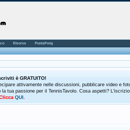
nco
Risorse
PuntaPong
scriviti è GRATUITO!
tecipare attivamente nelle discussioni, pubblicare video e fot
a tua passione per il TennisTavolo. Cosa aspetti? L'iscrizio
 Clicca
QUI
.