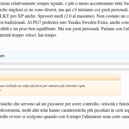
uzione relativamente sempre uguale, e più o meno accontentano tutti; bas
nche migliori ce ne sono diversi, ma qui c'è iniziamo coi gusti personali..
 LKT pro XP anche. Spessori medi (2.0 al massimo). Non costano un ca
esi tradizionali. Al PG7 preferirei uno Yasaka Sweden Extra, anche con
nsibili e un peso ben equilibrato. Ma son gusti personali. Parlane con l'a
ateriali troppo veloci: hai tempo.
gio.
se richiedo un colpo più forte per ottenere più velocità e spin.
?
ristiche che servono ad un giocatore per avere controllo, velocità e funzi
ssionista, molti altri telai hanno caratteristiche più peculiari in certi a
ollo ovvero si scelgono quando con il tempo l'allenatore nota certe carat