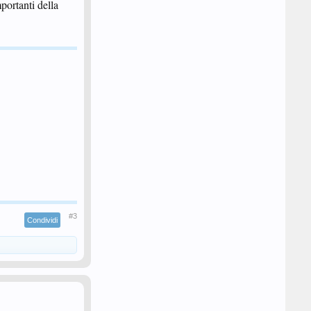
portanti della
#3
Condividi