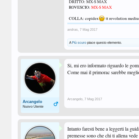
DRITTO: MX-S MAX
ROVESCIO:
MX-S MAX
COLLA: copidex
tt revolution medi
andras
,
7 Mag 2017
A
Più scuro
piace questo elemento.
Si, mi ero informato riguardo le gomm
Come mai il primorac sarebbe megli
Arcangelo
,
7 Mag 2017
Arcangelo
Nuovo Utente
Intanto faresti bene a leggerti la guid
premesse sono che chi ti allena vede 