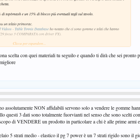
chetta.
 di top/smash e un 15% di blocco più eventuali tagli sul tavolo.
 su un telaio primorac.
d Videos - Table Tennis Database
ho notato che ci sono gomme e telai che hanno
es. 729 focus 3 COMPARATA con driver FX).
Clicca per espandere...
seguenti caratteristiche:
na scelta con quei materiali tu seguilo e quando ti dirà che sei pronto 
 migliore
 sono assolutamente NON affidabili servono solo a vendere le gomme hann
llo questi 3 dati sono totalmente fuorvianti nel senso che sono scelti com
copo di VENDERE un prodotto in particolare a chi è alle prime armi e
laio 5 strati medio - elastico il pg 7 power è un 7 strati rigido sono il gi