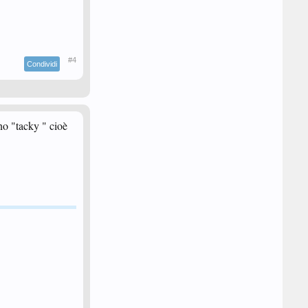
#4
Condividi
no "tacky " cioè