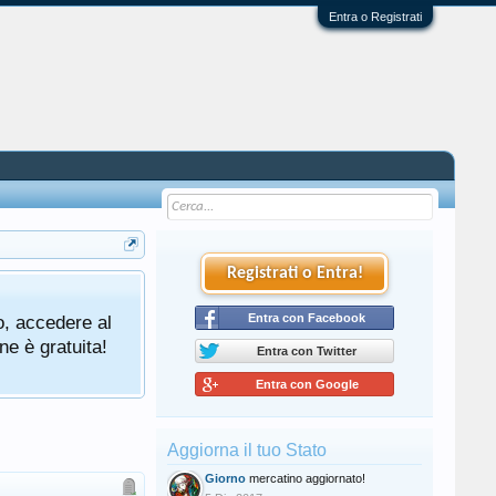
Entra o Registrati
Registrati o Entra!
o, accedere al
Entra con Facebook
ne è gratuita!
Entra con Twitter
Entra con Google
Aggiorna il tuo Stato
Giorno
mercatino aggiornato!