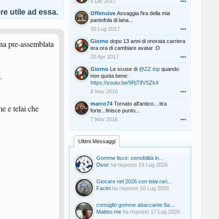
5 Dic 2017
•••
e utile ad essa.
Offensive
Assaggia l'ira della mia
pantofola di lana...
30 Lug 2017
•••
Giorno
dopo 13 anni di onorata carriera
una pre-assemblata
era ora di cambiare avatar :D
20 Apr 2017
•••
Giorno
Le scuse di
@ZZ top
quando
.
non quota bene:
https://youtu.be/9RjTlfVSZk4
8 Nov 2016
•••
marco74
Tornato all'antico....tira
e e telai che
forte...finisce punto...
7 Nov 2016
•••
Ultimi Messaggi
Gomme lisce: sensibilità in...
Diver
ha risposto
19 Lug 2026
Giocare nel 2026 con telai rari...
Facini
ha risposto
18 Lug 2026
consiglio gomme attaccante 6a...
Matteo me
ha risposto
17 Lug 2026