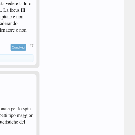
ta vedere la loro
. La focus III
pitale e non
siderando
llenatore e non
#7
Condividi
onale per lo spin
spetti tipo maggior
teristiche del