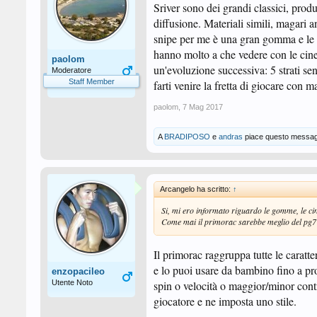
Sriver sono dei grandi classici, prod
diffusione. Materiali simili, magari a
snipe per me è una gran gomma e le
hanno molto a che vedere con le cin
paolom
un'evoluzione successiva: 5 strati se
Moderatore
Staff Member
farti venire la fretta di giocare con m
paolom
,
7 Mag 2017
A
BRADIPOSO
e
andras
piace questo messag
Arcangelo ha scritto:
↑
Si, mi ero informato riguardo le gomme, le cine
Come mai il primorac sarebbe meglio del pg7
Il primorac raggruppa tutte le caratte
e lo puoi usare da bambino fino a profe
enzopacileo
Utente Noto
spin o velocità o maggior/minor contr
giocatore e ne imposta uno stile.