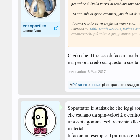
per salire di livello vorrei assemblare una rac
Ho uno stile di gioco caratterizzato da un 85%
Il coach 9 volte su 10 sceglie un sriver FX/EL
enzopacileo
Girando su
Table Tennis Reviews, Ratings an
Utente Noto
caratteristiche piú "alte" a prezzi minori (
Avevo idea di assemblare una racchetta con le 
DHS power G7
Hurricane 3 neo (FH)
Credo che il tuo coach faccia una buo
729 Focus 3 snipe
ma per ora credo sia questa la scelta
Il tutto verrebbe a costare 50€~
enzopacileo
,
6 Mag 2017
Grazie a tutti, spero di trovarmi bene qui.
A
Più scuro
e
andras
piace questo messaggio.
Soprattutto le statistiche che leggi
che esulano da spin-velocità e contro
una certa gomma escluvamente allo s
materiali.
ti faccio un esempio il pirmorac è u te