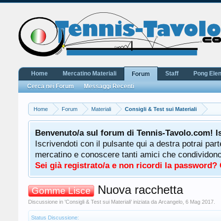
Home
Mercatino Materiali
Staff
Pong Ele
Forum
Cerca nei Forum
Messaggi Recenti
Home
Forum
Materiali
Consigli & Test sui Materiali
Benvenuto/a sul forum di Tennis-Tavolo.com! I
Iscrivendoti con il pulsante qui a destra potrai par
mercatino e conoscere tanti amici che condividono l
Sei già registrato/a e non ricordi la password?
Nuova racchetta
Gomme Lisce
Discussione in '
Consigli & Test sui Materiali
' iniziata da
Arcangelo
,
6 Mag 2017
.
Status Discussione: