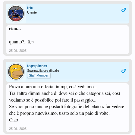
irio
Utente
ciao...
quanto?...â‚¬
25 Dic 2005
topspinner
Sparpagliatore di palle
Staff Member
Prova a fare una offerta, in mp, così vediamo...
Tra l'altro dimmi anche di dove sei o che categoria sei, così
vediamo se è possibilòe poi fare il passaggio...
Se vuoi posso anche postarti fotografie del telaio x far vedere
che è proprio nuovissimo, usato solo un paio di volte.
Ciao
25 Dic 2005