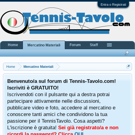
Entra o Registrati
Home
Forum
Staff
Mercatino Materiali
Home
Mercatino Materiali
Benvenuto/a sul forum di Tennis-Tavolo.com!
Iscriviti è GRATUITO!
Iscrivendoti con il pulsante qui a destra potrai
partecipare attivamente nelle discussioni,
pubblicare video e foto, accedere al mercatino e
conoscere tanti amici che condividono la tua
passione per il TennisTavolo. Cosa aspetti?
L'iscrizione è gratuita!
Sei già registrato/a e non
ricordi la password? Clicca
QUI
.