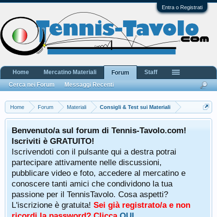
Entra o Registrati
Home
Mercatino Materiali
Staff
Forum
Cerca nei Forum
Messaggi Recenti
Home
Forum
Materiali
Consigli & Test sui Materiali
Benvenuto/a sul forum di Tennis-Tavolo.com!
Iscriviti è GRATUITO!
Iscrivendoti con il pulsante qui a destra potrai
partecipare attivamente nelle discussioni,
pubblicare video e foto, accedere al mercatino e
conoscere tanti amici che condividono la tua
passione per il TennisTavolo. Cosa aspetti?
L'iscrizione è gratuita!
Sei già registrato/a e non
ricordi la password? Clicca
QUI
.