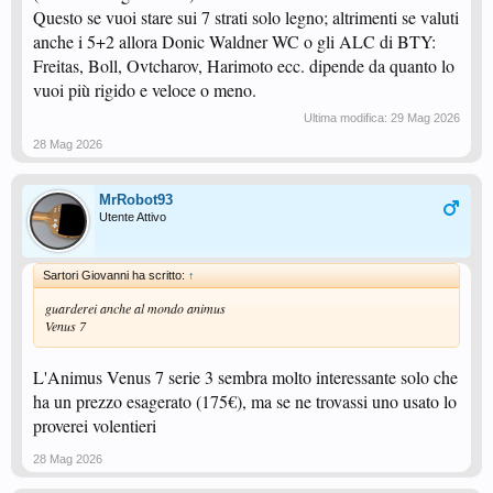
Questo se vuoi stare sui 7 strati solo legno; altrimenti se valuti
anche i 5+2 allora Donic Waldner WC o gli ALC di BTY:
Freitas, Boll, Ovtcharov, Harimoto ecc. dipende da quanto lo
vuoi più rigido e veloce o meno.
Ultima modifica:
29 Mag 2026
28 Mag 2026
MrRobot93
Utente Attivo
Sartori Giovanni ha scritto:
↑
guarderei anche al mondo animus
Venus 7
L'Animus Venus 7 serie 3 sembra molto interessante solo che
ha un prezzo esagerato (175€), ma se ne trovassi uno usato lo
proverei volentieri
28 Mag 2026