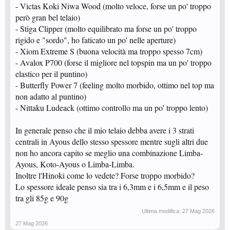
- Victas Koki Niwa Wood (molto veloce, forse un po' troppo
però gran bel telaio)
- Stiga Clipper (molto equilibrato ma forse un po' troppo
rigido e "sordo", ho faticato un po' nelle aperture)
- Xiom Extreme S (buona velocità ma troppo spesso 7cm)
- Avalox P700 (forse il migliore nel topspin ma un po' troppo
elastico per il puntino)
- Butterfly Power 7 (feeling molto morbido, ottimo nel top ma
non adatto al puntino)
- Nittaku Ludeack (ottimo controllo ma un po' troppo lento)
In generale penso che il mio telaio debba avere i 3 strati
centrali in Ayous dello stesso spessore mentre sugli altri due
non ho ancora capito se meglio una combinazione Limba-
Ayous, Koto-Ayous o Limba-Limba.
Inoltre l'Hinoki come lo vedete? Forse troppo morbido?
Lo spessore ideale penso sia tra i 6,3mm e i 6,5mm e il peso
tra gli 85g e 90g
Ultima modifica:
27 Mag 2026
27 Mag 2026