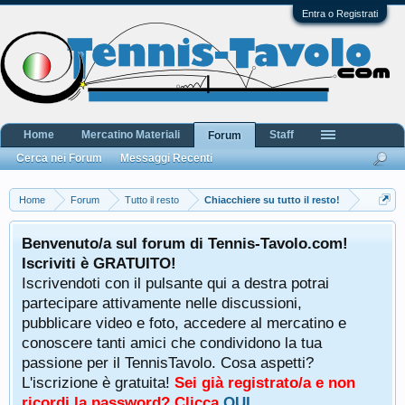
Entra o Registrati
Home
Mercatino Materiali
Staff
Forum
Cerca nei Forum
Messaggi Recenti
Home
Forum
Tutto il resto
Chiacchiere su tutto il resto!
Benvenuto/a sul forum di Tennis-Tavolo.com!
Iscriviti è GRATUITO!
Iscrivendoti con il pulsante qui a destra potrai
partecipare attivamente nelle discussioni,
pubblicare video e foto, accedere al mercatino e
conoscere tanti amici che condividono la tua
passione per il TennisTavolo. Cosa aspetti?
L'iscrizione è gratuita!
Sei già registrato/a e non
ricordi la password? Clicca
QUI
.